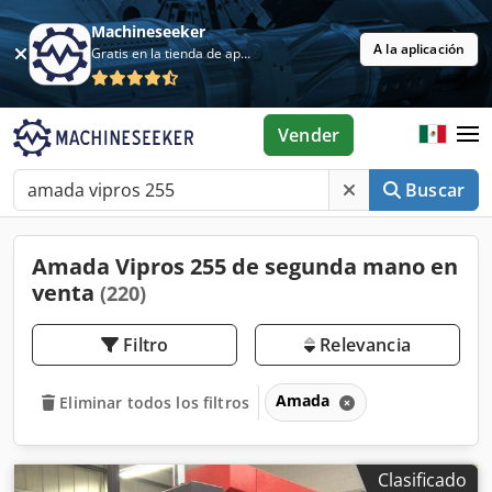
Machineseeker
A la aplicación
Gratis en la tienda de aplicaciones
Vender
Buscar
Amada Vipros 255 de segunda mano en
venta
(220)
Filtro
Relevancia
Amada
Eliminar todos los filtros
Clasificado