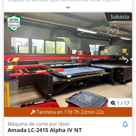
cabezales de quemador 1 Control FANUC AF3500i-C
requisito de potencia total 3,5 kW Peso de la máquina
Subasta
aprox. 12,5 t Djdpfx Aisvwgu Dswjwa Requerimientos de
espacio aprox. 12300 x 6000 x 2200 m Modelo: Amada
LCG3015 3,5kw Resonador láser: AF3500i-C Cambiador de
palets: LST 3015 Serie G Ejes controlados: ejes X, Y, Z (tres
ejes controlados simultáneamente) Recorrido del eje: 3070
x 1550 x 100 mm (eje Z) Espesor máximo del material Acero
estructural de 20 mm Acero inoxidable de 10 mm Aluminio
de 8 mm (A5052) Dimensiones máximas de procesamiento:
3070 mm x 1550 mm Velocidad máxima de alimentación
simultánea: X/Y, 170 m/min Precisión de posicionamiento:
+/- 0,01 mm Masa máxima del material: 920 kg Potencia
nominal: 3500W Altura de la superficie de trabajo: 840 mm
Ancho de la máquina 2840mm Altura de la máquina 2166
mm Peso de la máquina 8.200 kg
1
/
17
Termina en
17
d
7
h
22
min
19
s
Máquina de corte por láser
Amada
LC-2415 Alpha IV NT