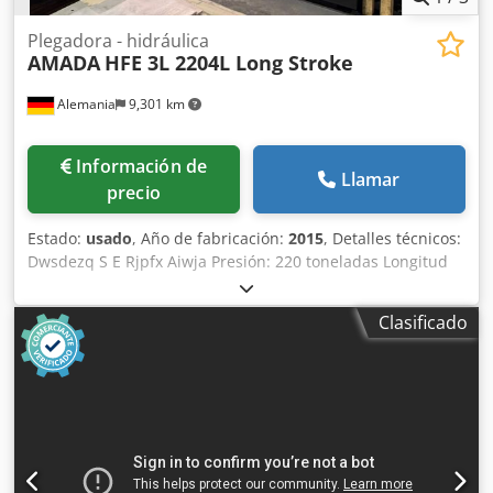
Plegadora - hidráulica
AMADA
HFE 3L 2204L Long Stroke
Alemania
9,301 km
Información de
Llamar
precio
Estado:
usado
, Año de fabricación:
2015
, Detalles técnicos:
Dwsdezq S E Rjpfx Aiwja Presión: 220 toneladas Longitud
de plegado: 4280 mm Distancia entre columnas: 3760 mm
Peso aproximado de la máquina: 18 toneladas AMADA HFE
Clasificado
3L 2204L Long Stroke: prensa plegadora hidráulica CNC de
220 toneladas, 8 ejes Se vende una prensa plegadora CNC
AMADA HFE 3L 2204L Long Stroke de la última generación
HFE. La máquina se fabricó en diciembre de 2015 (modelo
de 2016) y se encuentra en un estado excepcional, con un
mantenimiento impecable y en perfecto estado técnico.
Con una fuerza de prensado de 220 toneladas, una
longitud de plegado de 4.280 mm y la versión Long Stroke