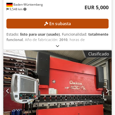
Baden-Württemberg
EUR 5,000
9,548 km
En subasta
Estado:
listo para usar (usado)
, Funcionalidad:
totalmente
funcional
, Año de fabricación:
2010
, horas de
funcionamiento:
21,713 h
, número de máquina/vehículo:
007
, potencia del láser:
4,000 W
, espesor chapa acero
Clasificado
(máx.):
12 mm
, espesor de chapa de acero inoxidable
(máx.):
10 mm
, espesor de chapa de aluminio (máx.):
8
mm
, recorrido eje X:
2,520 mm
, recorrido del eje Y:
1,550
mm
, recorrido del eje Z:
300 mm
, Sin precio mínimo:
¡venta garantizada al mejor postor! La máquina ha sido
sometida a mantenimiento anual (la última vez en
diciembre de 2025); los registros están disponibles. El
soplador láser Turbo fue reemplazado en 2021. Los ejes X
e Y fueron renovados en 2023, tras 27.066 horas de
funcionamiento. DETALLES TÉCNICOS Recorrido del eje X:
2.520 mm Recorrido del eje Y: 1.550 mm Recorrido del eje