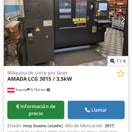
plegadora CNC, ejes Y1, Y2, X1 y R controlados, armario de
accesorios con su contenido, Dedpozpaqfsfx Aiwewa poco
uso
1
/
4
Máquina de corte por láser
AMADA
LCG 3015 / 3,5kW
Austria
9,764 km
Información de
Llamar
precio
Estado:
muy bueno (usado)
, Año de fabricación:
2017
,
longitud de la mesa 3000 mm Ancho de mesa 1500 mm