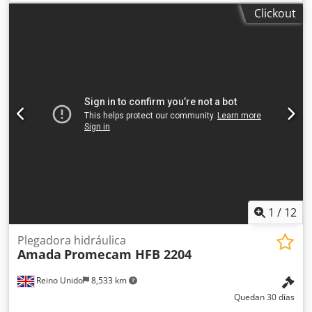
plegadora AMADA HFBO 100-30 de 8 ejes se fabricó en
Clickout
1998. Cuenta con una fuerza máxima de prensado de 1000
kN y una longitud de plegado de 3100 mm, lo que le
confiere unas prestaciones sólidas para diversas
aplicaciones. La máquina se sometió a actualizaciones de
software y a la sustitución de cilindros en 2024. Si busca
capacidades de plegado de alta calidad, considere la
prensa plegadora AMADA HFBO 100-30 que tenemos a la
venta. Póngase en contacto con nosotros para obtener más
detalles. • Distancia entre bastidores: 2700 mm • Recorrido
máximo: 200 mm • Número de ejes: 8 (Y1, Y2, X1, X2, R1,
R2, Z1, Z2) • Tensión: 400/415 V • Frecuencia: 50 Hz •
Corriente nominal: 199 A • Número de fases: 3 Dodszl
Dvqjpfx Aiwjwa • Potencia instalada: 9 kW • Nivel de ruido:
1
/
12
Plegadora hidráulica
Amada
Promecam HFB 2204
Reino Unido
8,533 km
Quedan 30 días