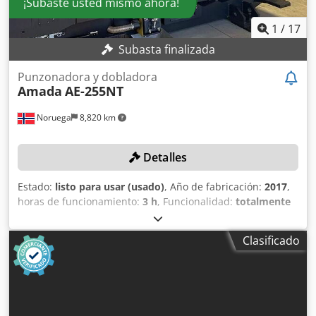
¡Subaste usted mismo ahora!
1
/
17
Subasta finalizada
Punzonadora y dobladora
Amada
AE-255NT
Noruega
8,820 km
Detalles
Estado:
listo para usar (usado)
, Año de fabricación:
2017
,
horas de funcionamiento:
3 h
, Funcionalidad:
totalmente
funcional
, fuerza de prensado:
20 t
, anchura de trabajo:
1,250 mm
, recorrido del eje Y:
1,270 mm
, espesor de
Clasificado
chapa (máx.):
6 mm
, longitud útil:
1,250 mm
, ¡Sin precio
mínimo! ¡Venta garantizada al mejor postor! Máquina
procedente de un taller de formación con solo 3 horas de
tiempo de punzonado. ¡La presentación de una puja obliga
a la recogida puntual antes del 21/11/2025! DETALLES