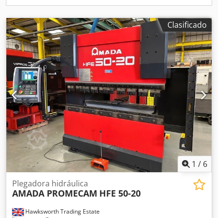
Clasificado
1
/
6
Plegadora hidráulica
AMADA PROMECAM
HFE 50-20
Hawksworth Trading Estate