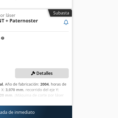
 para chapa DETALLES TÉCNICOS
rea de trabajo: 3.070 x 1.550 x 200
Subasta
or láser
o: 22 / 12 / 9 mm Carga máxima de
T + Paternoster
LES DE LA MÁQUINA Unidad de control:
y D Izqjx Afksf Torre de
ción y filtrado Torit Unidad de
m
Detalles
al
, Año de fabricación:
2004
, horas de
e X:
3,070 mm
, recorrido del eje Y:
20 mm
, ¡Máquina de corte por láser
a fue mantenida en 2023 por el
 Potencia del láser: 4.000 W Pico de
CA-HF) Longitud de onda del láser: 10,6
ada de inmediato
Recorridos y parámetros de corte