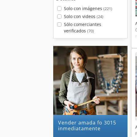
Solo con imágenes
(221)
Solo con videos
(24)
Sólo comerciantes
verificados
(70)
Vender amada fo 3015
inmediatamente