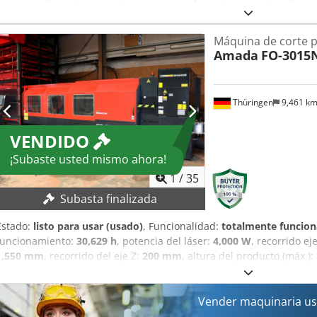
intercambiador de paletas, sistema de carga/descarga y almacén
Recorrido X: 3.420 mm Recorrido Y: 1.550 mm Recorrido Z: 200 mm Á
Máquina de corte p
mm Potencia láser: 4.000 W Espesor de corte acero / inox / alumini
Amada
FO-3015N
mesa: 920 kg Velocidad de avance X/Y/Z: 80 / 80 / 60 m/min DETAL
Fanuc 160 iLB Peso de la máquina: 15.500 kg EQUIPAMIENTO Crodpfe
almacenamiento doble LKI UL300FO TWIN, año 2004 Unidad de aspira
refrigeración MTA 201
Thüringen
9,461 k
VENDIDO
¡Subaste usted mismo ahora!
1
/
35
Subasta finalizada
Estado:
listo para usar (usado)
, Funcionalidad:
totalmente funcion
funcionamiento:
30,629 h
, potencia del láser:
4,000 W
, recorrido ej
1,550 mm
, recorrido del eje Z:
200 mm
, altura del producto (máx.):
incluida torre de almacenaje automática (paternoster)! ¡La máquin
fabricante! MÁQUINA DE CORTE POR LÁSER DETALLES TÉCNICOS Láser
potencia: 500 W Fuente láser: FANUC AF 4000 E Principio: láser c2 (
Vender maquinaria us
µm Estabilidad del láser: +/- 1 % Consumo del láser: aprox. 10 l/h 