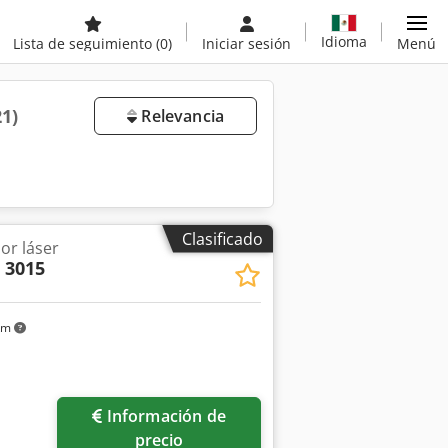
Idioma
Lista de seguimiento
(0)
Iniciar sesión
Menú
21)
Relevancia
Clasificado
or láser
 3015
km
Información de
precio