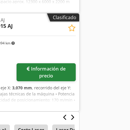
pacio aprox. 12300 x 6000 x 2200 m
r de palets: LST 3015 Serie G Ejes
ecorrido del eje: 3070 x 1550 x 100 mm
Clasificado
AJ
cero inoxidable de 10 mm Aluminio de 8
15 AJ
1550 mm Velocidad máxima de
ento: +/- 0,01 mm Masa máxima del
de trabajo: 840 mm Ancho de la máquina
394 km
kg
Información de
precio
 eje X:
3,070 mm
, recorrido del eje Y:
ajas técnicas de la máquina • Potencia
locidad de posicionamiento: 170 m/min •
nformación Máquina aún en marcha