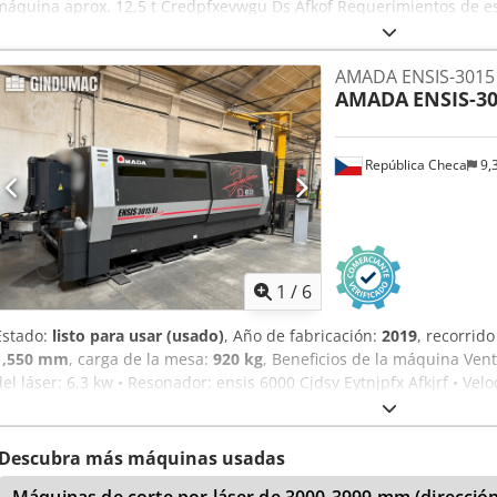
máquina aprox. 12,5 t Credpfxevwgu Ds Afkof Requerimientos de es
Modelo: Amada LCG3015 3,5kw Resonador láser: AF3500i-C Cambiado
controlados: ejes X, Y, Z (tres ejes controlados simultáneamente) R
AMADA ENSIS-3015 
(eje Z) Espesor máximo del material Acero estructural de 20 mm A
AMADA
ENSIS-30
mm (A5052) Dimensiones máximas de procesamiento: 3070 mm x 
alimentación simultánea: X/Y, 170 m/min Precisión de posicionami
material: 920 kg Potencia nominal: 3500W Altura de la superficie 
República Checa
9,
2840mm Altura de la máquina 2166 mm Peso de la máquina 8.200 
1
/
6
Estado:
listo para usar (usado)
, Año de fabricación:
2019
, recorrido
1,550 mm
, carga de la mesa:
920 kg
, Beneficios de la máquina Vent
del láser: 6,3 kw • Resonador: ensis 6000 Cjdsy Eytnjpfx Afkjrf • Ve
Tiempo de funcionamiento 19588 / tiempo de corte 10631h Más i
Descubra más máquinas usadas