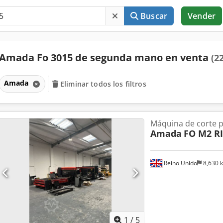
Buscar
Vender
Amada Fo 3015 de segunda mano en venta
(2
Amada
Eliminar todos los filtros
Máquina de corte p
Amada
FO M2 RI
Reino Unido
8,630 
1
/
5