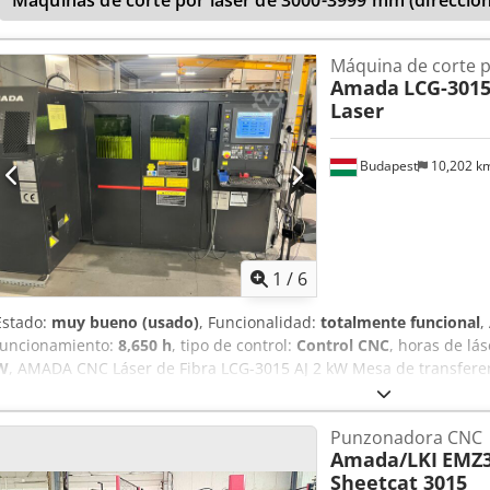
Máquinas de corte por láser de 3000-3999 mm (dirección
Máquina de corte p
Amada
LCG-3015
Laser
Budapest
10,202 k
1
/
6
Estado:
muy bueno (usado)
, Funcionalidad:
totalmente funcional
,
funcionamiento:
8,650 h
, tipo de control:
Control CNC
, horas de lá
W
, AMADA CNC Láser de Fibra LCG-3015 AJ 2 kW Mesa de transferen
origen preferencial Controlador multimedia AMNC Potencia láser de 
Principio: óptica voladora 3 ejes de transmisión directa (X/Y/Z) func
Punzonadora CNC
cabezal de corte con sensor Incluye sistema de cambio rápido de len
Amada/LKI
EMZ
190 AX mm Incluye control de gas NC Incluye control de enfoque NC I
Sheetcat 3015
presión Incluye función de corte de aluminio Incluye sistema de pu