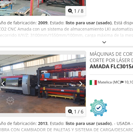
1
/
8
Año de fabricación:
2009
, Estado:
listo para usar (usado)
, Está dis
CO2 CNC Amada con un sistema de almacenamiento LKI automatizado
recorrido X/Y/Z: 3100mm/1550mm/100mm, carga máxima de la mesa
acero/acero inoxidable/aluminio: 20mm/12mm/10mm, dimensiones de
10000mm/4300mm/2100mm, peso: aprox. 11000kg. 2) Palets: 8, palets
MÁQUINAS DE CORT
descarga: 4/3, altura máxima de descarga: 2200 mm, dimensiones m
CORTE POR LÁSER 
mm/1525 mm, dimensiones mínimas de la chapa: 2000 mm/1000 m
AMADA
FLC3015
disponible. Es posible realizar una visita in situ. Codpfxev Rp S Se A
Matelica (MC)
10,1
1
/
6
Año de fabricación:
2013
, Estado:
listo para usar (usado)
, - USADA
FIBRA CON CAMBIADOR DE PALETAS Y SISTEMA DE CARGA/DESCARG