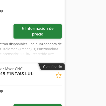
ación 04/2014 Credpfxeycf N Is Afkjf
Información de
precio
entran disponibles una punzonadora de
LKI Käldman (Amada). 1) Punzonadora
 prensado: 300 kN, recorrido X/Y:
/1525 mm, espesor máximo del
desplazamiento X/Y: 100m/80m/min,
Clasificado
or láser CNC
m. Estaciones de torreta 45,
015 F1NT/AS LUL-
m, frecuencia de carrera: 1000
carga y descarga LKI Käldman (Amada)
 la chapa X/Y: 1000 mm/300 mm,
la chapa: 0,8 mm-6 mm, peso máx. de
ina X/Y/Z: aprox. 8400 mm/3600
ita in situ. Crodov Rp Tcepfx Afkef