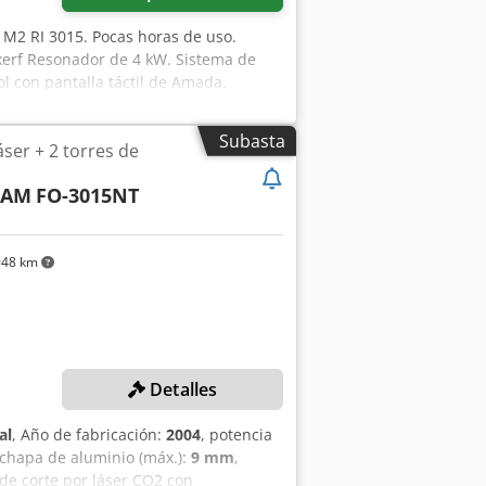
M2 RI 3015. Pocas horas de uso.
erf Resonador de 4 kW. Sistema de
l con pantalla táctil de Amada.
ezal. Una máquina en muy buenas
na pregunta adicional sobre esta
Subasta
ser + 2 torres de
con sistema rotatorio.
CAM
FO-3015NT
948 km
Detalles
al
, Año de fabricación:
2004
, potencia
 chapa de aluminio (máx.):
9 mm
,
de corte por láser CO2 con