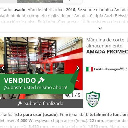
Estado:
usado
, Año de fabricación:
2016
, Se vende máquina Amada 
Mantenimiento completo realizado por Amada. Csdpfx Aozh E Hvsfk
extracción de polvo. Enfriador. Compresor. Último sistema de contro
Protectores perimetrales Erwin Sick. Sistema de limpieza del cab
condiciones. No dude en ponerse en contacto conmigo si tiene algu
Máquina de corte lá
máquina. Gracias por dedicar tiempo a examinar este láser de CO2 
almacenamiento
AMADA PROME
Emilia-Romagna
9,
VENDIDO
¡Subaste usted mismo ahora!
1
/
5
Subasta finalizada
Estado:
listo para usar (usado)
, Funcionalidad:
totalmente funcion
del láser:
4,000 W
, espesor chapa acero (máx.):
22 mm
, espesor de
recorrido eje X:
3,420 mm
, recorrido del eje Y:
1,550 mm
, Máquina 