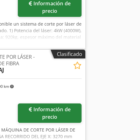
Información de
precio
ponible un sistema de corte por láser de
. 1) Potencia del láser: 4kW (4000W),
: 920kg, espesor máximo del material
l sistema láser X/Y/Z: aprox.
 de corte: 2, materia prima: 2/3,
Clasificado
E POR LÁSER -
áximas del material X/Y: 3050
DE FIBRA
m, altura: 5400 mm. Documentación
AJ
fksrf
00 km
Información de
precio
 - MÁQUINA DE CORTE POR LÁSER DE
A RECORRIDO DEL EJE X: 3270 mm