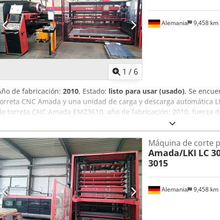
conforme a CE Incluye mesa de transbordo PCLCG3015 Año de fabric
Alemania
9,458 km
1
/
6
Año de fabricación:
2010
, Estado:
listo para usar (usado)
, Se encu
torreta CNC Amada y una unidad de carga y descarga automática 
de torreta CNC Amada EMZ3610, año de fabricación: 2010, fuerza de
2500 mm/1525 mm, recorrido X/Y con reposicionamiento: 5000 mm
material: 4,5 mm, carga máxima de la mesa: 160 kg. Velocidad de 
Máquina de corte p
velocidad del eje: 128m/min, precisión de posicionamiento: +/-0,1m
Amada/LKI
LC 3
estaciones de autoindexación: 2xB/2xC, velocidad de torreta: 30 rp
3015
carreras/min, peso de la máquina: aprox. 21000 kg. 2) Sistema de 
MP Sheetcat 3015, año de fabricación: 2017, dimensiones mín. de
dimensiones máx. de la chapa X/Y: 3050 mm/1525 mm, espesor de 
Alemania
9,458 km
la chapa por palet: 3000 kg, ventosas: 34. Dimensiones de la máqu
mm/3100 mm. Documentación disponible. Es posible realizar una vis