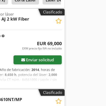
 x)
Corte Laser
Laser De Corte
Corte Del La
Clasificado
or láser
 AJ 2 kW Fiber
m
EUR 69,000
EXW precio fijo IVA no incluído
Enviar solicitud
 Año de fabricación:
2014
, horas de
ser:
8,650 h
, potencia del láser:
2,000
cia CT núm.: 84561000 / Japón / sin
2000 vatios Láser de fibra AJ
ión de inyección de aceite Incluye
Clasificado
tes Incluye lentes de corte 150, 190,
3610NT/MP
ncluye corte limpio, corte a alta
rga de aire Incluye seguridad