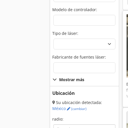
a De Corte Laser
Corte Laser
Laser De Corte
Modelo de controlador:
Tipo de láser:
Fabricante de fuentes láser:
Mostrar más
Ubicación
Su ubicación detectada:
México
(cambiar)
radio: