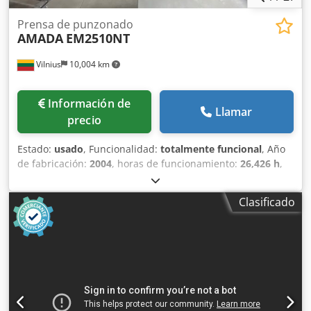
Prensa de punzonado
AMADA
EM2510NT
Vilnius
10,004 km
Información de
Llamar
precio
Estado:
usado
, Funcionalidad:
totalmente funcional
, Año
de fabricación:
2004
, horas de funcionamiento:
26,426 h
,
tipo de control:
Control CNC
, grado de automatización:
automático
, tipo de accionamiento:
hidráulico
, fuerza de
Clasificado
punzonado:
20 t
, La máquina de punzonado está en buen
estado y siempre ha sido mantenida a tiempo por los
representantes de servicio de Amada. Se adjunta toda la
documentación. Recientemente se ha cambiado el
codificador del tambor. El equipo se vende con software y
utillaje. La máquina de punzonado está conectada y se
puede probar. Especificaciones: Año: 2004.07 Fabricado
en: Francia Horas de trabajo: 26 426 Dedpfsw E Emasx