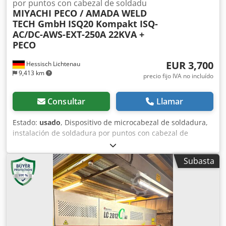
por puntos con cabezal de soldadu
MIYACHI PECO / AMADA WELD
TECH GmbH
ISQ20 Kompakt ISQ-
AC/DC-AWS-EXT-250A 22KVA +
PECO
EUR 3,700
Hessisch Lichtenau
9,413 km
precio fijo IVA no incluído
Consultar
Llamar
Estado:
usado
, Dispositivo de microcabezal de soldadura,
instalación de soldadura por puntos con cabezal de
soldadura, fuente de corriente inverter, módulo I/O,
inversor de soldadura. MIYACHI PECO / AMADA WELD TECH
Subasta
GmbH tipo ISQ20 Compacto ISQ-AC/DC-AWS-EXT-250A
22KVA + PECO F160S Año de fabricación: 2011 La
instalación se compone de los siguientes componentes: -
Inversor de soldadura MIYACHI PECO tipo ISQ20 Compacto
ISQ-AC/DC-AWS-EXT-250A 22KVA con panel de control
MFT1 - Transformador de soldadura externo MIYACHI