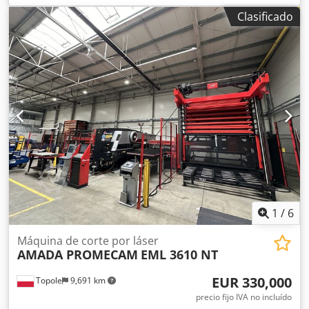
conexión: 43 kVA, dimensiones máximas de la chapa X/Y:
Clasificado
1500 mm/3000 m, grosor máximo de la chapa de
acero/acero inoxidable: 10 mm/12 mm, control: Fanuc,
horas de funcionamiento: 34401 h, tiempo de operación:
21713 h, tiempo de corte: 11111 h. Incluye sistema de
carga y descarga. Se dispone de documentación. Es
posible realizar una visita in situ. Dedpfx Aezkldyeilskr
1
/
6
Máquina de corte por láser
AMADA PROMECAM
EML 3610 NT
EUR 330,000
Topole
9,691 km
precio fijo IVA no incluído