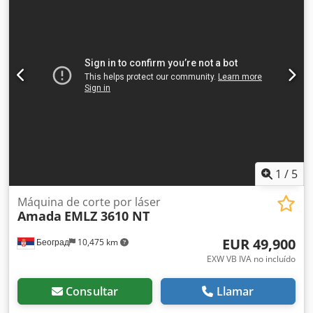
tanto para la fuente láser como para los componentes
trabajo: 960 mm, tope trasero X: 600 mm, precisión de
ópticos, garantizando un funcionamiento estable. Dedpfx
repetición Y: +/- 0,01 mm. Dimensiones de la máquina
Aijzi Uc Nolokr -El sistema de filtración Donaldson Torit
X/Y/Z: aproximadamente 4550 mm/2650 mm/3150 mm,
elimina eficazmente los humos y las partículas metálicas
peso: aproximadamente 12700 kg, control: Amada, horas
generadas durante el proceso de corte, manteniendo un
de funcionamiento: 51039 h. Sin herramienta de plegado.
entorno de trabajo limpio y seguro. -Esta solución
Se dispone de documentación. Es posible realizar una
completa de AMADA/Mitsubishi combina la
visita in situ. Dkedpfxjzgwxuo Ailor
automatización, la fiabilidad, la productividad y los
sistemas integrados de refrigeración y filtración, lo que la
convierte en una excelente opción para exigentes
aplicaciones de fabricación industrial.
1
/
5
Máquina de corte por láser
Amada
EMLZ 3610 NT
EUR 49,900
Београд
10,475 km
EXW VB IVA no incluído
Consultar
Llamar