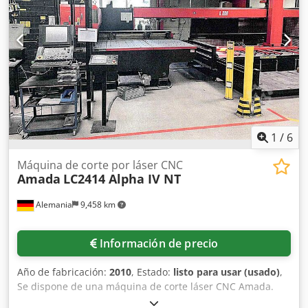
máxima: 350 mm Peso: 12400 kg Nivel de presión sonora:
75 dB(A) Tensión: 400/415 V Dkjdpfx Aiozk Dinjlsr
Frecuencia: 50 Hz Número de fases: 3 Potencia instalada:
16,5 kW Corriente nominal: 28,6 A Fecha de fabricación:
03.2009 Número de serie: HFP NT 170-3L B090020 Si tiene
alguna pregunta o necesita más información, no dude en
enviarnos un mensaje o llamarnos.
1
/
6
Máquina de corte por láser CNC
Amada
LC2414 Alpha IV NT
Alemania
9,458 km
Información de precio
Año de fabricación:
2010
, Estado:
listo para usar (usado)
,
Se dispone de una máquina de corte láser CNC Amada.
Tipo de láser: CO2, potencia del láser: 4 kW, potencia de