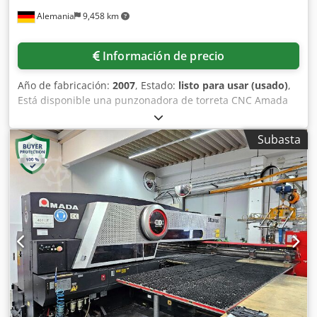
Alemania
9,458 km
Información de precio
Año de fabricación:
2007
, Estado:
listo para usar (usado)
,
Está disponible una punzonadora de torreta CNC Amada
para chapas de formato medio que incluye una unidad de
carga MP300 M, una rectificadora Wilson X-Sharp y
Subasta
numerosas herramientas de punzonado estándar y
especiales. 1) Punzonadora de torreta CNC Amada, año de
fabricación: 2007, fuerza de punzonado: 300kN, máx.
Dimensiones de la chapa X/Y: 3000mm/1500mm, máx.
Espesor de la chapa: 6,35 mm, velocidad de carrera: 600
carreras/min, velocidad de posicionamiento simultáneo:
128 m/min, repetibilidad: +/-0,1 mm, dimensiones de la
máquina X/Y/Z: aprox. 5100 mm/3200 mm/2300 mm, peso:
aprox. 18000 kilos. 2) Sistema automático de carga y
descarga de chapas Amada MP 300 M, máx. Dimensiones
de la chapa X/Y: 3000 mm/1500 mm, mín. Dimensiones de
la hoja X/Y: 1000 mm/300 mm, rango de espesor de la hoja: