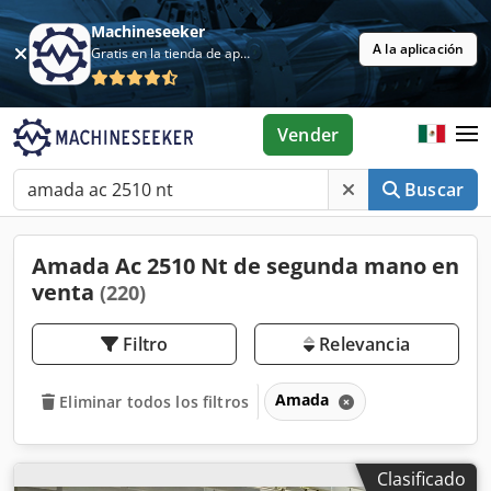
Machineseeker
A la aplicación
Gratis en la tienda de aplicaciones
Vender
Buscar
Amada Ac 2510 Nt de segunda mano en
venta
(220)
Filtro
Relevancia
Amada
Eliminar todos los filtros
Clasificado