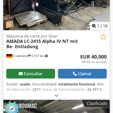
1
/
18
Máquina de corte por láser
AMADA
LC-2415 Alpha IV NT mit
Be- Entladung
EUR 40,000
Crailsheim
9,557 km
VB IVA no incluído
Consultar
Llamar
Estado:
usado
, Funcionalidad:
totalmente funcional
, Año
de fabricación:
2017
, horas de funcionamiento:
26,787 h
,
tipo de control:
Control CNC
, grado de automatización:
automático
, tipo de accionamiento:
eléctrico
, fabricante
Clasificado
de controles:
FANUC
, tipo de láser:
Láser de CO₂
,
fabricante de fuentes láser:
FANUC
, potencia del láser: