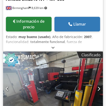
Birmingham
8,639 km
Información de
Llamar
precio
Estado:
muy bueno (usado)
, Año de fabricación:
2007
,
Funcionalidad:
totalmente funcional
, fuerza de
punzonado:
20 t
, 1 Punzonadora CNC servoeléctrica
Amada EM 2510 NT usada en venta Fabricante: Amada
Clasificado
Modelo: EM 2510 NT Fuerza de punzonado: 20 toneladas
(200 kN) Recorrido de los ejes (X/Y): 2500 x 1270 mm
(ampliable para hojas de mayor tamaño) con
reposicionamiento Configuración de torreta:
Habitualmente 45 estaciones con 4 estaciones de auto-
indexación Sistema de control: Control por pantalla táctil
Precisión de posicionamiento: Accionamiento
servoeléctrico: Sustituye los sistemas hidráulicos por un
solo servomotor AC (modelo AE) o sistema de doble
accionamiento (modelo EM). Esto reduce el consumo