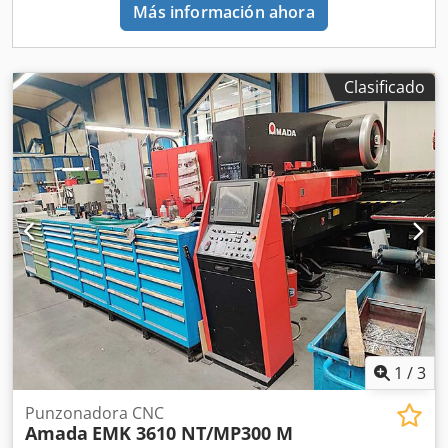
Más información ahora
Clasificado
1
/
3
Punzonadora CNC
Amada
EMK 3610 NT/MP300 M