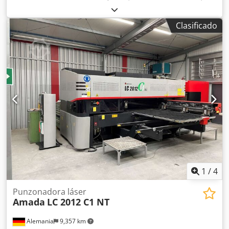
MODELO HFE 5020, CAPACIDAD DE 50 TONELADAS X 2000
Crjdpfx Aszn Afvskkjf año 2009 especificaciones: PRENSA
Clasificado
PLEGADORA HIDRÁULICA CNC DE 7 EJES CAPACIDAD: 50
TONELADAS CONTROL: OP 2000 CNC NÚMERO DE EJES:
SIETE: X1, X2, Y1, Y2, R1, Z1 y Z2 LONGITUD DE PLEGADO:
2000 mm ALTURA ABIERTA: 470 LONGITUD DE CARRERA:
200 PROFUNDIDAD DE GARGANTA: 420 POTENCIA DEL
MOTOR: 7,5 KW VELOCIDAD DE ACERCAMIENTO: 100
VELOCIDAD DE PLEGADO: 10 VELOCIDAD DE RETORNO: 100
NÚMERO DE SERIE: V090090 PROTECCIÓN: ERWIN SICK
ELECTRÓNICA, MONTADA EN LA MÁQUINA LATERAL:
CERCA INTERBLOQUEADA TRASERA: INTERBLOQUEADA
año: 2009 precio: consultar
1
/
4
Punzonadora láser
Amada
LC 2012 C1 NT
Alemania
9,357 km