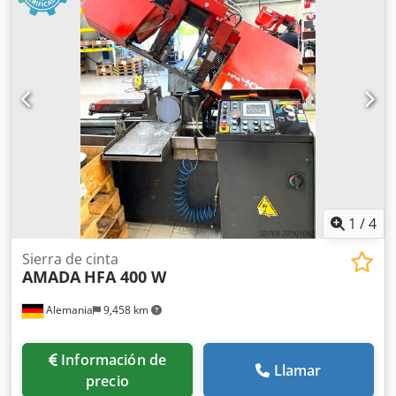
EQUIPAMIENTO Manipulación de materiales Herramientas
Rectificadora Cjdpfx Aew Swdiokksrf
1
/
4
Sierra de cinta
AMADA
HFA 400 W
Alemania
9,458 km
Información de
Llamar
precio