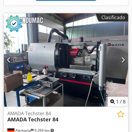
Clasificado
1
/
8
AMADA Techster 84
AMADA
Techster 84
Alemania
9,394 km