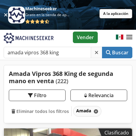
Machineseeker
A la aplicación
Gratis en la tienda de aplicaciones
Vender
Buscar
Amada Vipros 368 King de segunda
mano en venta
(222)
Filtro
Relevancia
Amada
Eliminar todos los filtros
Clasificado