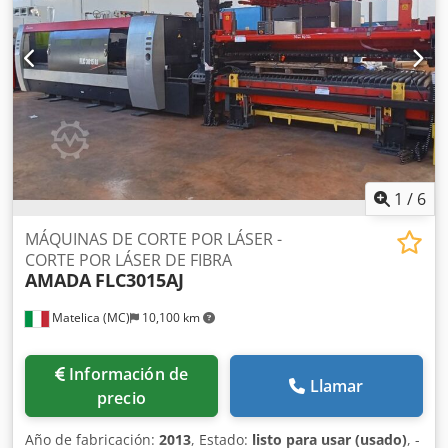
software y a la sustitución de cilindros en 2024. Si busca
capacidades de plegado de alta calidad, considere la
prensa plegadora AMADA HFBO 100-30 que tenemos a la
venta. Póngase en contacto con nosotros para obtener más
detalles. • Distancia entre bastidores: 2700 mm • Recorrido
máximo: 200 mm • Número de ejes: 8 (Y1, Y2, X1, X2, R1,
R2, Z1, Z2) • Tensión: 400/415 V Cedpfxszl Dvqj Akkjrf •
Frecuencia: 50 Hz • Corriente nominal: 199 A • Número de
fases: 3 • Potencia instalada: 9 kW • Nivel de ruido:
1
/
6
MÁQUINAS DE CORTE POR LÁSER -
CORTE POR LÁSER DE FIBRA
AMADA
FLC3015AJ
Matelica (MC)
10,100 km
Información de
Llamar
precio
Año de fabricación:
2013
, Estado:
listo para usar (usado)
, -