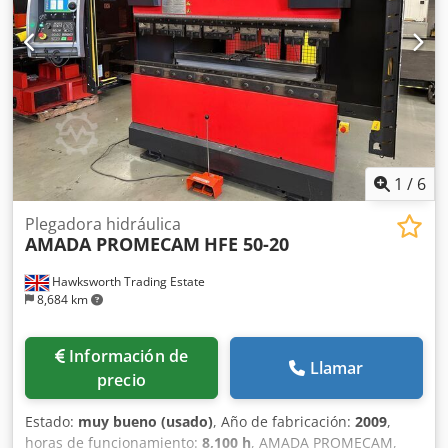
1
/
6
Plegadora hidráulica
AMADA PROMECAM
HFE 50-20
Hawksworth Trading Estate
8,684 km
Información de
Llamar
precio
Estado:
muy bueno (usado)
, Año de fabricación:
2009
,
horas de funcionamiento:
8,100 h
, AMADA PROMECAM,