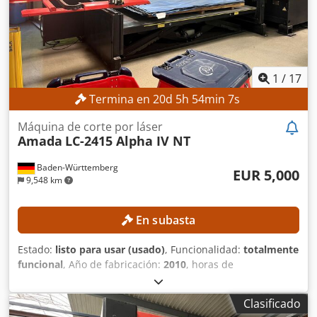
procesamiento: 3070 mm x 1550 mm Velocidad máxima de
alimentación simultánea: X/Y, 170 m/min Precisión de
posicionamiento: +/- 0,01 mm Masa máxima del material:
920 kg Potencia nominal: 3500W Altura de la superficie de
trabajo: 840 mm Ancho de la máquina 2840mm Altura de
la máquina 2166 mm Peso de la máquina 8.200 kg
1
/
17
Termina en
20
d
5
h
54
min
5
s
Máquina de corte por láser
Amada
LC-2415 Alpha IV NT
Baden-Württemberg
EUR 5,000
9,548 km
En subasta
Estado:
listo para usar (usado)
, Funcionalidad:
totalmente
funcional
, Año de fabricación:
2010
, horas de
funcionamiento:
21,713 h
, número de máquina/vehículo:
007
, potencia del láser:
4,000 W
, espesor chapa acero
Clasificado
(máx.):
12 mm
, espesor de chapa de acero inoxidable