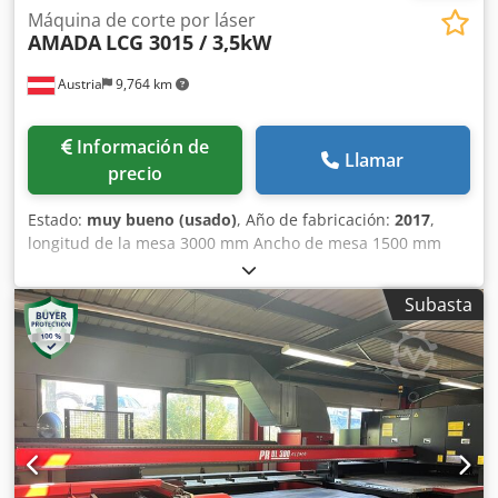
Máquina de corte por láser
AMADA
LCG 3015 / 3,5kW
Austria
9,764 km
Información de
Llamar
precio
Estado:
muy bueno (usado)
, Año de fabricación:
2017
,
longitud de la mesa 3000 mm Ancho de mesa 1500 mm
cabezales de quemador 1 Control FANUC AF3500i-C
requisito de potencia total 3,5 kW Peso de la máquina
Subasta
aprox. 12,5 t Requerimientos de espacio aprox. 12300 x
6000 x 2200 m Modelo: Amada LCG3015 3,5kw Resonador
láser: AF3500i-C Cambiador de palets: LST 3015 Serie G
Ejes controlados: ejes X, Y, Z (tres ejes controlados
simultáneamente) Recorrido del eje: 3070 x 1550 x 100 mm
(eje Z) Espesor máximo del material Acero estructural de
20 mm Acero inoxidable de 10 mm Crsdpfx Akovwgu Doksf
Aluminio de 8 mm (A5052) Dimensiones máximas de