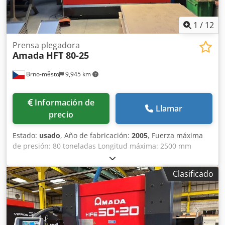
1
/
12
Prensa plegadora
Amada
HFT 80-25
Brno-město
9,945 km
Información de
Llamar
precio
Estado:
usado
, Año de fabricación:
2005
, Fuerza máxima
de presión: 80 toneladas Longitud máxima: 2500 mm
Carrera: 200 mm Peso de la máquina: 5750 kg Crjdpfx
Akjzdf D Uskef
Clasificado