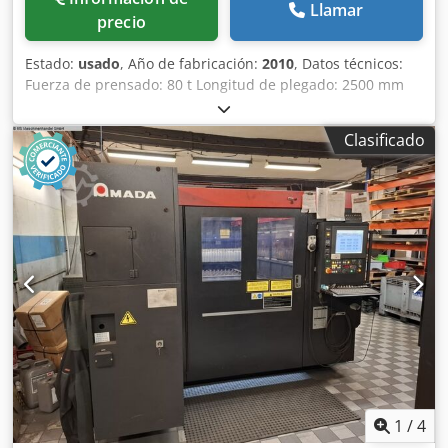
Llamar
precio
Estado:
usado
, Año de fabricación:
2010
, Datos técnicos:
Fuerza de prensado: 80 t Longitud de plegado: 2500 mm
Distancia entre columnas: 2125 mm Carrera del pistón –
máx.: 200 mm Grosor de la chapa: 6 mm Consumo total de
Clasificado
energía: 9 kW Presión de funcionamiento: 275 bar Saliente:
420 mm Velocidad de aproximación: 100 mm/s Velocidad
de trabajo: 10 mm/s Cedpfx Akezpaqfeksrf Peso
aproximado de la máquina: 5,8 t Espacio requerido
(aprox.): 3,8 x 2,4 x 2,95 m Prensa plegadora CNC, ejes Y1,
Y2, X1 y R controlados, armario de accesorios con su
contenido, poco uso
1
/
4