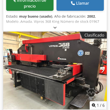
Información de
Llamar
precio
Estado:
muy bueno (usado)
, Año de fabricación:
2002
,
Modelo .Amada. Vipros 368 King Número de stock 01967
Año de fabricación 2002 Construcción del marco ... Tipo de
puente Cedpevn D Tfofx Akksrf Capacidad de la prensa ...
Clasificado
30 toneladas (294 kN) Tipo de prensa ... Cilindro hidráulico
servo de alta velocidad Distancia de recorrido del eje ...
1525 x 2000 mm Tamaño máximo de chapa trabajable ...
1525 x 4000 mm (con reposicionamiento automático)
Espesor máximo del material ... 3,2 mm acero dulce
Diámetro máximo del orificio Material máximo ... .
(resistencia al corte 36 kg/mm2) 82 mm de diámetro Peso
máximo del material ... 75 kg Peso máximo del material
(velocidad máxima) ... 60 kg Diámetro máximo del orificio ...
114,3 mm Número de estaciones ... 58 estaciones: 24 x
12,7 mm 24 x 31,7 mm 4 x 50,8 mm 2 x 88,9 mm Índice
automático 2 x 31,7 mm 2 x 114,3 mm Velocidad del eje ...
113,0 m/min Golpes por minuto (paso de 2 mm) ... 860
H.P.M./carrera de 3 mm (paso de 8 mm) ... 560
1
/
6
H.P.M./carrera de 3 mm (paso de 25 mm) ... 460