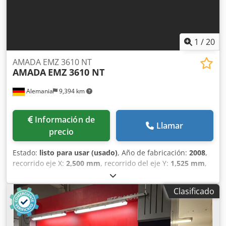
1
/
20
AMADA EMZ 3610 NT
AMADA
EMZ 3610 NT
Alemania
9,394 km
Información de
Llamar
precio
Estado:
listo para usar (usado)
, Año de fabricación:
2008
,
recorrido eje X:
2,500 mm
, recorrido del eje Y:
1,525 mm
,
peso total:
21,000 kg
, carga de la mesa:
160 kg
, número de
ejes:
2
, Esta AMADA EMZ 3610 NT se fabricó en 2008.
Clasificado
Cuenta con una fuerza de prensado de 300 kN, puede
trabajar con materiales de hasta 4,5 mm de espesor y
admite una carga máxima en la mesa de 160 kg. La