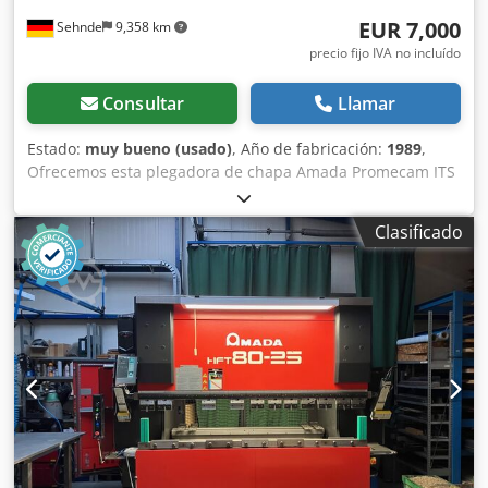
EUR 7,000
Sehnde
9,358 km
precio fijo IVA no incluído
Consultar
Llamar
Estado:
muy bueno (usado)
, Año de fabricación:
1989
,
Ofrecemos esta plegadora de chapa Amada Promecam ITS
50-20, en muy buen estado de conservación, fabricada en
1989. Fabricante: Amada Promecam Credpfxezp Siae Akkjf
Clasificado
Si tiene alguna pregunta o necesita más información, no
dude en enviarnos un mensaje o llamarnos.