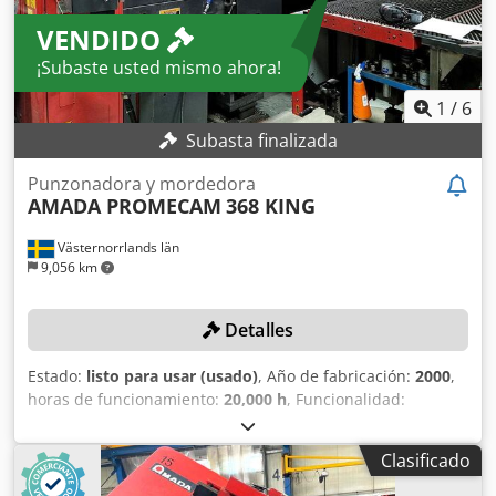
VENDIDO
¡Subaste usted mismo ahora!
1
/
6
Subasta finalizada
Punzonadora y mordedora
AMADA PROMECAM
368 KING
Västernorrlands län
9,056 km
Detalles
Estado:
listo para usar (usado)
, Año de fabricación:
2000
,
horas de funcionamiento:
20,000 h
, Funcionalidad:
totalmente funcional
, longitud de la pieza (máx.):
3,000
mm
, anchura de la pieza (máx.):
1,500 mm
, DETALLES
Clasificado
TÉCNICOS Tamaño de chapa: 1.500 x 3.000 mm DETALLES
DE LA MÁQUINA Horas de funcionamiento: 20.000 h