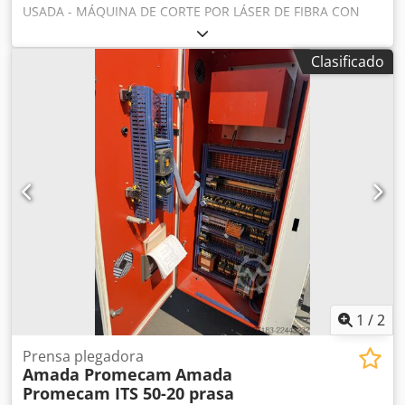
USADA - MÁQUINA DE CORTE POR LÁSER DE FIBRA CON
CAMBIADOR DE PALETAS Y SISTEMA DE CARGA/DESCARGA
Crjdovhc S Hepfx Akksf RECORRIDO DEL EJE X: 3270 mm
Clasificado
RECORRIDO DEL EJE Y: 1550 mm RECORRIDO DEL EJE Z: 100
mm ÁREA DE TRABAJO: 3070 x 1550 mm CARGA ADMITIDA
SOBRE LA MESA: 920 kg FUENTE: AJ2000 Fiber; 2000 W
UNIDAD DE CONTROL: AMADA AMNC3i PESO: 11200 kg
DIMENSIONES TOTALES: 10028 x 2900 x 2000 mm NOTA:
CON SISTEMA DE CARGA/DESCARGA LKI, modelo
LST3015FLC-AJ, año de fabricación 2013; CAMBIO
AUTOMÁTICO DE BOQUILLAS.
1
/
2
Prensa plegadora
Amada Promecam
Amada
Promecam ITS 50-20 prasa