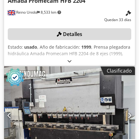
Amada
Promecam HFB 2204
Reino Unido
8,533 km
Quedan 33 días
Detalles
Estado:
usado
, Año de fabricación:
1999
, Prensa plegadora
hidráulica Amada Promecam HFB 2204 de 8 ejes (1999),
capacidad de 2200 kN, longitud de la mesa de 4000 mm,
carrera máxima de 180 mm, tiempo de parada de 80 ms,
Clasificado
distancia de parada de 9 mm, peso de la máquina de 16
000 kg. N.º de serie: HFBO 220 40 H990103 (1999). País de
origen: Francia. Csdpfezn Urzex Akksrf Atención: la
recogida se realizará entre el 6 y el 20 de octubre de 2026;
las instalaciones permanecerán cerradas del 10 de
septiembre al 5 de octubre de 2026. Atención: este lote se
encuentra en Cardiff, Gales, Reino Unido.
Lamentablemente, no hay instalaciones de carga en el
lugar; el desmontaje y la carga correrán a cargo del
comprador.