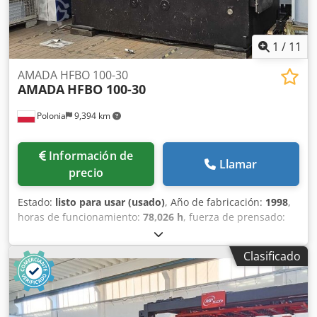
1
/
11
AMADA HFBO 100-30
AMADA
HFBO 100-30
Polonia
9,394 km
Información de
Llamar
precio
Estado:
listo para usar (usado)
, Año de fabricación:
1998
,
horas de funcionamiento:
78,026 h
, fuerza de prensado:
102 t
, peso total:
6,750 kg
, número de ejes:
6
, Esta prensa
plegadora AMADA HFBO 100-30 de 8 ejes se fabricó en
Clasificado
1998. Cuenta con una fuerza máxima de prensado de 1000
kN y una longitud de plegado de 3100 mm, lo que le
confiere unas prestaciones sólidas para diversas
aplicaciones. La máquina se sometió a actualizaciones de