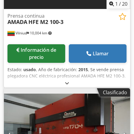
1
/
20
Media · Peso de la máquina: aproximadamente 18.000 kg ·
Potencia de conexión: 25,5 kW · Tensión de
Prensa continua
funcionamiento: 400 V / 50 Hz Esta AMADA HFE 3L 2204L
AMADA
HFE M2 100-3
combina la tecnología CNC más moderna, una alta
precisión y un completo equipamiento de primera calidad.
Vilnius
10,004 km
Gracias a su excelente estado de conservación, al historial
de mantenimiento documentado y a la potente versión
Long Stroke, representa una excelente inversión para las
Información de
Llamar
empresas que exigen la máxima calidad, productividad y
precio
seguridad de los procesos. Todos los datos técnicos se
proporcionan de buena fe, pero sin garantía. Salvo que se
Estado:
usado
, Año de fabricación:
2015
, Se vende prensa
indique lo contrario, quedan reservados los errores, las
plegadora CNC eléctrica profesional AMADA HFE M2 100-3.
modificaciones y la venta previa.
Funciona de forma muy silenciosa gracias al sistema de
accionamiento eléctrico. La máquina está en perfecto
Clasificado
estado de funcionamiento y ha sido revisada
periódicamente por el servicio técnico de Amada. Se
puede inspeccionar y probar. La máquina se vende sin
herramientas. Podemos ofrecer herramientas nuevas
según sus necesidades. Información principal: Fabricante:
AMADA Modelo: HFE M2 100-3 Fecha de fabricación:
06/2015 Fuerza de plegado: 100 T (1000 kN) Longitud de