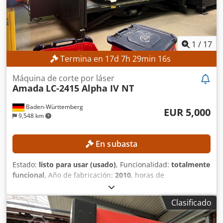
simultánea: X/Y, 170 m/min Precisión de posicionamiento:
+/- 0,01 mm Masa máxima del material: 920 kg Potencia
nominal: 3500W Altura de la superficie de trabajo: 840 mm
Ancho de la máquina 2840mm Altura de la máquina 2166
mm Peso de la máquina 8.200 kg
1
/
17
Termina en
17
d
7
h
29
min
14
s
Máquina de corte por láser
Amada
LC-2415 Alpha IV NT
Baden-Württemberg
EUR 5,000
9,548 km
En subasta
Estado:
listo para usar (usado)
, Funcionalidad:
totalmente
funcional
, Año de fabricación:
2010
, horas de
funcionamiento:
21,713 h
, número de máquina/vehículo:
007
, potencia del láser:
4,000 W
, espesor chapa acero
Clasificado
(máx.):
12 mm
, espesor de chapa de acero inoxidable
(máx.):
10 mm
, espesor de chapa de aluminio (máx.):
8