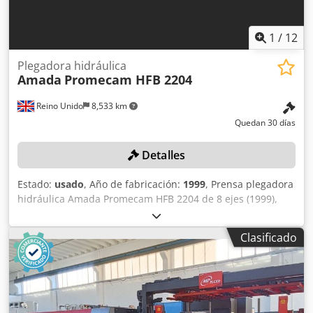
Frecuencia: 50 Hz • Corriente nominal: 199 A • Número de
fases: 3 • Potencia instalada: 9 kW • Nivel de ruido:
1
/
12
Plegadora hidráulica
Amada
Promecam HFB 2204
Reino Unido
8,533 km
Quedan 30 días
Detalles
Estado:
usado
, Año de fabricación:
1999
, Prensa plegadora
hidráulica Amada Promecam HFB 2204 de 8 ejes (1999),
capacidad de 2200 kN, longitud de la mesa de 4000 mm,
carrera máxima de 180 mm, tiempo de parada de 80 ms,
Clasificado
distancia de parada de 9 mm, peso de la máquina de 16
000 kg. N.º de serie: HFBO 220 40 H990103 (1999). País de
origen: Francia. Atención: la recogida se realizará entre el
6 y el 20 de octubre de 2026; las instalaciones
permanecerán cerradas del 10 de septiembre al 5 de