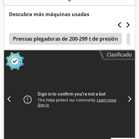
se consiguen tiempos de preparación cortos, la máxima
y ha sido sometida a mantenimiento regular por el servicio
repetibilidad y la máxima productividad. La máquina está
técnico de Amada. Puede ser inspeccionada y probada. La
Descubra más máquinas usadas
equipada con el sistema de protección láser AKAS III P y
máquina se vende sin herramientas. Podemos ofrecer
cumple con todos los requisitos para un trabajo moderno y
herramientas nuevas según sus necesidades. Información
seguro. La iluminación LED, el pedal con parada de
principal: Fabricante: AMADA Modelo: HFE M2 170-3
emergencia y las numerosas funciones de seguridad y
a
Dwodpfx Aiozrw Akedja Fecha de fabricación: 06/2015
Prensas plegadoras de 200-299 t de presión
Bys
confort también forman parte del equipamiento. La prensa
Fuerza de doblado: 170 T (1700 kN) Longitud de trabajo:
plegadora ha sido objeto de mantenimiento regular y
3000 mm Longitud máxima de doblado: 3340 mm Horas de
reparaciones profesionales. Todas las tareas de
Clasificado
funcionamiento del motor: 16.615,07 Parámetros técnicos:
mantenimiento, las inspecciones de seguridad (UVV), los
Distancia entre columnas: 2700 mm Carrera: 200 mm
cambios de aceite hidráulico y las reparaciones se han
Profundidad (hasta el marco lateral): 420 mm Velocidad de
documentado. Se dispone del manual de instrucciones y
aproximación: 100 mm/s Velocidad de trabajo: 10 mm/s
de los documentos de mantenimiento. Actualmente, la
Velocidad de retorno: 100 mm/s Consumo eléctrico: 18 kW
máquina todavía está en funcionamiento en la producción
Dimensiones de la máquina: Longitud: 4470 mm Ancho:
y se puede visitar con cita previa. Datos técnicos: ·
2625 mm Altura: 3140 mm Peso: 12400 kg Equipamiento:
Fabricante: AMADA · Tipo: HFE 3L 2204L Long Stroke · Año
Controlador: Pantalla táctil Amada Sistema de sujeción de
de fabricación: 12/2015 (modelo de 2016) · Fuerza de
las herramientas superiores: Sujeción manual Amada
prensado: 220 t (2.200 kN) · Longitud de plegado: 4.280
Soporte trasero: X, R automático. Z1, Z2, Z3, Z4 mecánico.
mm · Distancia entre columnas: 3.760 mm · Voladizo: 420
Protección láser: CE – Láser automático AKAS Si tiene
mm · Carrera: 350 mm (Long Stroke) · Apertura: 620 mm ·
alguna pregunta, estaremos encantados de responderla.
Ancho de la mesa: 180 mm · Ejes CNC: 8 (Y1, Y2, X1, X2, R1,
R2, Z1, Z2) · Sistema de control: AMADA AMNC 3i Multi