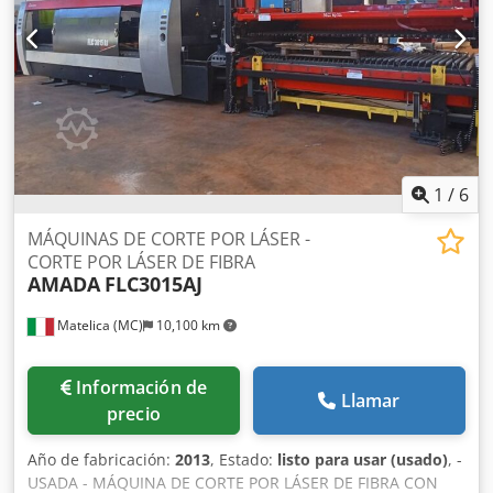
octubre de 2026. Atención: este lote se encuentra en
Cardiff, Gales, Reino Unido. Lamentablemente, no hay
instalaciones de carga en el lugar; el desmontaje y la carga
correrán a cargo del comprador. Dwedpfozn Urzsx Aidsa
1
/
6
MÁQUINAS DE CORTE POR LÁSER -
CORTE POR LÁSER DE FIBRA
AMADA
FLC3015AJ
Matelica (MC)
10,100 km
Información de
Llamar
precio
Año de fabricación:
2013
, Estado:
listo para usar (usado)
, -
USADA - MÁQUINA DE CORTE POR LÁSER DE FIBRA CON