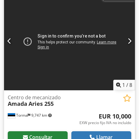
1
/
8
Centro de mecanizado
Amada
Aries 255
EUR 10,000
Torma
9,747 km
EXW precio fijo IVA no incluído
Consultar
Llamar