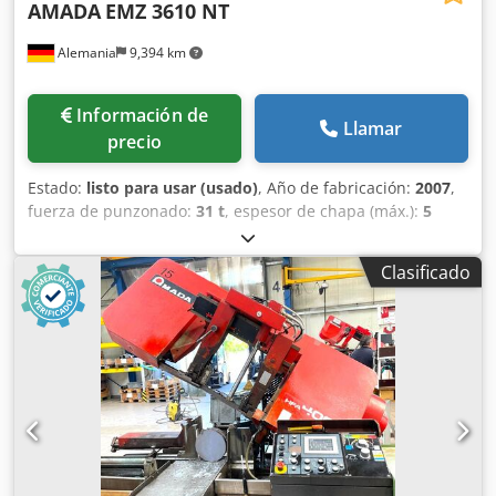
AMADA
EMZ 3610 NT
Alemania
9,394 km
Información de
Llamar
precio
Estado:
listo para usar (usado)
, Año de fabricación:
2007
,
fuerza de punzonado:
31 t
, espesor de chapa (máx.):
5
mm
, recorrido eje X:
2,500 mm
, recorrido del eje Y:
1,525
mm
, peso total:
21,000 kg
, carga de la mesa:
160 kg
,
Clasificado
número de ejes:
2
, Punzonadora CNC fabricada en 2007.
Esta AMADA EMZ 3610 NT cuenta con una fuerza de
prensado de 300 kN y una carrera de 2500 mm en el eje X
y de 1525 mm en el eje Y. Tiene una capacidad máxima de
espesor de material de 4,5 mm y una cadencia de 1000
golpes por minuto. Si busca obtener una capacidad de
punzonado de alta calidad, considere la máquina AMADA
EMZ 3610 NT que tenemos a la venta. Póngase en contacto
con nosotros para obtener más detalles. • Fuerza de
prensado: 300 kN • Recorrido X/Y: 2500 mm/1525 mm •