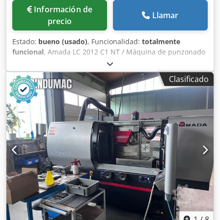
Información de
Llamar
precio
Estado:
bueno (usado)
, Funcionalidad:
totalmente
funcional
, Amada LC 2012 C1 NT / Máquina de punzonado
y corte láser, Año de fabricación: 2012, Control: AMNG -
Serie Fanuc, Fuerza de punzonado: 200 kN, Área de
Clasificado
punzonado: 2500 x 1270 mm, Potencia del láser: 2500 W,
Área de corte láser: 2000 x 1270 mm, Recorrido del eje Z:
100 mm, Dwsdpfx Aiszp D H Dodsa Carga máxima de la
mesa: 150 kg, Revólver con 46 estaciones.
1
/
8