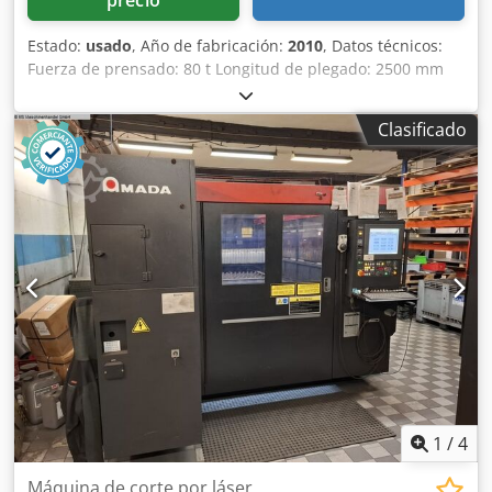
precio
Estado:
usado
, Año de fabricación:
2010
, Datos técnicos:
Fuerza de prensado: 80 t Longitud de plegado: 2500 mm
Distancia entre columnas: 2125 mm Carrera del pistón –
máx.: 200 mm Grosor de la chapa: 6 mm Consumo total de
Clasificado
energía: 9 kW Presión de funcionamiento: 275 bar Saliente:
420 mm Velocidad de aproximación: 100 mm/s Velocidad
de trabajo: 10 mm/s Peso aproximado de la máquina: 5,8 t
Espacio requerido (aprox.): 3,8 x 2,4 x 2,95 m Prensa
plegadora CNC, ejes Y1, Y2, X1 y R controlados, Dwodpfx
Aiezpaqfedsa armario de accesorios con su contenido,
poco uso
1
/
4
Máquina de corte por láser