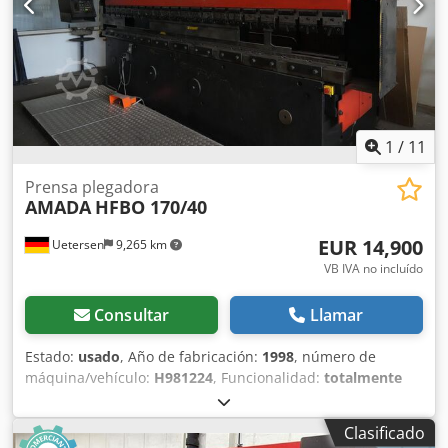
trabajo: 3000 mm Longitud máxima de plegado: 3340 mm
Parámetros técnicos: Distancia entre columnas: 2705 mm
Carrera: 200 mm Profundidad (hasta el marco lateral): 420
mm Velocidad de aproximación: 100 mm/s Velocidad de
trabajo: 10 mm/s Velocidad de retorno: 100 mm/s
Consumo eléctrico: 10,5 kW Dimensiones de la máquina:
Dwodozrwc Djpfx Aidea Longitud: 4385 mm Anchura: 2430
1
/
11
mm Altura: 2680 mm Peso: 6700 kg Equipamiento:
Controlador: Pantalla táctil Amada Sujeción de las
Prensa plegadora
AMADA
HFBO 170/40
herramientas superiores: Sujeción manual Amada Soporte
trasero: X, R automático. Z1, Z2, Z3, Z4 mecánico.
EUR 14,900
Uetersen
9,265 km
Protección láser: CE – Láser automático AKAS Si tiene más
preguntas, estaremos encantados de responderlas.
VB IVA no incluído
Consultar
Llamar
Estado:
usado
, Año de fabricación:
1998
, número de
máquina/vehículo:
H981224
, Funcionalidad:
totalmente
funcional
, potencia:
11 kW (14.96 CV)
, fuerza de prensado:
170 t
, carrera:
180 mm
, velocidad de funcionamiento:
8
Clasificado
mm/s
, velocidad de retroceso:
80 mm/s
, ancho de la