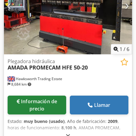
1
/
6
Plegadora hidráulica
AMADA PROMECAM
HFE 50-20
Hawksworth Trading Estate
8,684 km
Información de
Llamar
precio
Estado:
muy bueno (usado)
, Año de fabricación:
2009
,
horas de funcionamiento:
8,100 h
, AMADA PROMECAM,
MODELO HFE 5020, CAPACIDAD DE 50 TONELADAS X 2000