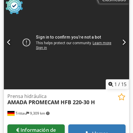
Velocidad de aproximación: 1-100 mm/s Velocidad de
Capacidad del depósito de refrigerante: aprox. 450 l •
plegado: 1-10 mm/s Velocidad de retorno: 1-100 mm/s
Precisión de filtrado: aprox. 20 µm • Sistema de extracción
Capacidad de aceite: 110 litros Potencia del motor: 9 kW
de neblina de emulsión 1100 • Separador de neblina de
Peso: 5600 kg Protecciones: pantalla de luz de seguridad
aceite IFMC • Posibilidad de demostración de la máquina •
Erwin Sick montada en la máquina, cerramiento lateral y
Horas de funcionamiento del husillo de rectificado: aprox.
trasero con enclavamiento Dimensiones: Longitud de la
2.286 h • Revisión general, incluida la revisión geométrica.
máquina: 3950 mm Profundidad de la máquina: 2580 mm
La máquina solo ha funcionado unas 504 horas desde la
Altura de la máquina: 2540 mm Distancia entre los marcos
revisión Equipamiento adicional • Software de
laterales: 2125 mm Ancho de la viga: 60 mm Altura de la
programación WinWop para Windows • Software CAM CGS
mesa: 960 mm Altura libre: 470 mm Profundidad de la
(Complete Grinding Solutions) • Unidad de rectificado de
garganta: 420 mm
perfiles con TPA 100 R • Unidad de pre-
reacondicionamiento VPA 100 R con muela de diamante
motorizada • Rectificadora recta montada sobre mesa • Eje
1
/
15
de rectificado de diamante R100-40-0,15 CVD • Paquete de
reafilado para muela de diamante (Techster 84–104) •
Prensa hidráulica
Muela de diamante de 100 mm para unidad de pre-afilado
AMADA PROMECAM
HFB 220-30 H
• Barra de tope de 700 mm con prisma • Sistema
automático de equilibrado de muelas MPM • Brida para
Trittau
9,309 km
muela abrasiva para Techster 64/84 (Ø 355 mm) • Protector
de muela modificado • Kit de herramientas de trabajo
(llaves y eje de extracción)
Información de