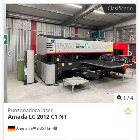
año 2009 especificaciones: PRENSA PLEGADORA
Clasificado
HIDRÁULICA CNC DE 7 EJES CAPACIDAD: 50 TONELADAS
CONTROL: OP 2000 CNC NÚMERO DE EJES: SIETE: X1, X2,
Y1, Y2, R1, Z1 y Z2 LONGITUD DE PLEGADO: 2000 mm
ALTURA ABIERTA: 470 LONGITUD DE CARRERA: 200
PROFUNDIDAD DE GARGANTA: 420 POTENCIA DEL MOTOR:
7,5 KW VELOCIDAD DE ACERCAMIENTO: 100 VELOCIDAD DE
PLEGADO: 10 Dcsdpfxozn Afve Ai Nok VELOCIDAD DE
RETORNO: 100 NÚMERO DE SERIE: V090090 PROTECCIÓN:
ERWIN SICK ELECTRÓNICA, MONTADA EN LA MÁQUINA
LATERAL: CERCA INTERBLOQUEADA TRASERA:
INTERBLOQUEADA año: 2009 precio: consultar
1
/
4
Punzonadora láser
Amada
LC 2012 C1 NT
Alemania
9,357 km