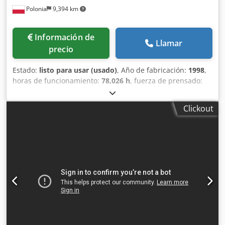
Polonia
9,394 km
Información de
Llamar
precio
Estado:
listo para usar (usado)
, Año de fabricación:
1998
,
horas de funcionamiento:
78,026 h
, fuerza de prensado:
102 t
, peso total:
6,750 kg
, número de ejes:
6
, Esta prensa
plegadora AMADA HFBO 100-30 de 8 ejes se fabricó en
Clickout
1998. Cuenta con una fuerza máxima de prensado de 1000
kN y una longitud de plegado de 3100 mm, lo que le
confiere unas prestaciones sólidas para diversas
aplicaciones. La máquina se sometió a actualizaciones de
software y a la sustitución de cilindros en 2024. Si busca
capacidades de plegado de alta calidad, considere la
prensa plegadora AMADA HFBO 100-30 que tenemos a la
venta. Póngase en contacto con nosotros para obtener más
detalles. • Distancia entre bastidores: 2700 mm • Recorrido
máximo: 200 mm • Número de ejes: 8 (Y1, Y2, X1, X2, R1,
R2, Z1, Z2) • Tensión: 400/415 V • Frecuencia: 50 Hz Dedpezl