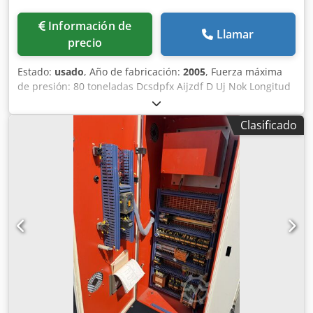
Información de
Llamar
precio
Estado:
usado
, Año de fabricación:
2005
, Fuerza máxima
de presión: 80 toneladas Dcsdpfx Aijzdf D Uj Nok Longitud
máxima: 2500 mm Carrera: 200 mm Peso de la máquina:
5750 kg
Clasificado