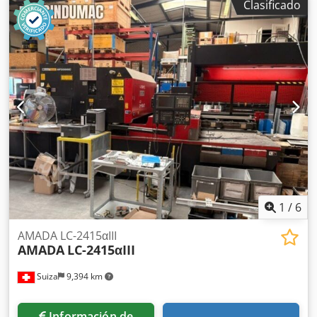
Clasificado
1
/
6
AMADA LC-2415αIII
AMADA
LC-2415αIII
Suiza
9,394 km
Información de