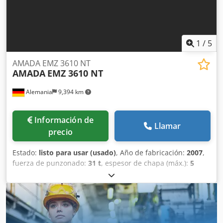
TRASEROS ALTURA DE LA MÁQUINA: 2340 POTENCIA DEL
MOTOR: 9 KW Se puede demostrar su funcionamiento.
FOLLETO E INFORMACIÓN ADICIONAL DISPONIBLE BAJO
SOLICITUD.
1
/
5
AMADA EMZ 3610 NT
AMADA
EMZ 3610 NT
Alemania
9,394 km
Información de
Llamar
precio
Estado:
listo para usar (usado)
, Año de fabricación:
2007
,
fuerza de punzonado:
31 t
, espesor de chapa (máx.):
5
mm
, recorrido eje X:
2,500 mm
, recorrido del eje Y:
1,525
mm
, peso total:
21,000 kg
, carga de la mesa:
160 kg
,
número de ejes:
2
, Punzonadora CNC fabricada en 2007.
Esta AMADA EMZ 3610 NT cuenta con una fuerza de
prensado de 300 kN y una carrera de 2500 mm en el eje X