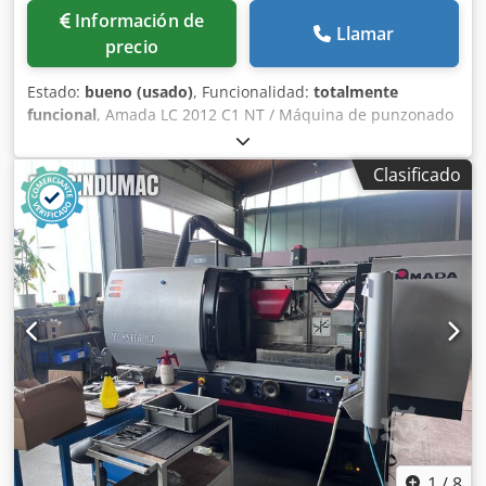
Información de
Llamar
precio
Estado:
bueno (usado)
, Funcionalidad:
totalmente
funcional
, Amada LC 2012 C1 NT / Máquina de punzonado
y corte láser, Año de fabricación: 2012, Control: AMNG -
Serie Fanuc, Fuerza de punzonado: 200 kN, Dedpfx Aiszp D
Clasificado
H De Nock Área de punzonado: 2500 x 1270 mm, Potencia
del láser: 2500 W, Área de corte láser: 2000 x 1270 mm,
Recorrido del eje Z: 100 mm, Carga máxima de la mesa:
150 kg, Revólver con 46 estaciones.
1
/
8