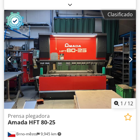
CAMBIADOR DE PALETAS Y SISTEMA DE CARGA/DESCARGA
RECORRIDO DEL EJE X: 3270 mm RECORRIDO DEL EJE Y:
Clasificado
1550 mm Dsdpfxjvhc S Hs Ai Nock RECORRIDO DEL EJE Z:
100 mm ÁREA DE TRABAJO: 3070 x 1550 mm CARGA
ADMITIDA SOBRE LA MESA: 920 kg FUENTE: AJ2000 Fiber;
2000 W UNIDAD DE CONTROL: AMADA AMNC3i PESO:
11200 kg DIMENSIONES TOTALES: 10028 x 2900 x 2000 mm
NOTA: CON SISTEMA DE CARGA/DESCARGA LKI, modelo
LST3015FLC-AJ, año de fabricación 2013; CAMBIO
AUTOMÁTICO DE BOQUILLAS.
1
/
12
Prensa plegadora
Amada
HFT 80-25
Brno-město
9,945 km