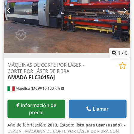
octubre de 2026. Dcjdpfx Aozn Urzji Nek Atención: este lote
se encuentra en Cardiff, Gales, Reino Unido.
Lamentablemente, no hay instalaciones de carga en el
lugar; el desmontaje y la carga correrán a cargo del
comprador.
1
/
6
MÁQUINAS DE CORTE POR LÁSER -
CORTE POR LÁSER DE FIBRA
AMADA
FLC3015AJ
Matelica (MC)
10,100 km
Información de
Llamar
precio
Año de fabricación:
2013
, Estado:
listo para usar (usado)
, -
USADA - MÁQUINA DE CORTE POR LÁSER DE FIBRA CON