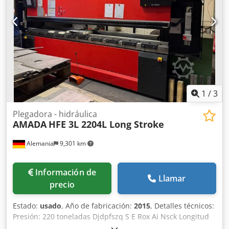
sierra se encuentra en muy buen estado y es totalmente
funcional.*
1
/
3
Plegadora - hidráulica
AMADA
HFE 3L 2204L Long Stroke
Alemania
9,301 km
Información de
Llamar
precio
Estado:
usado
, Año de fabricación:
2015
, Detalles técnicos:
Presión: 220 toneladas Djdpfszq S E Rox Ai Nsck Longitud
de plegado: 4280 mm Distancia entre columnas: 3760 mm