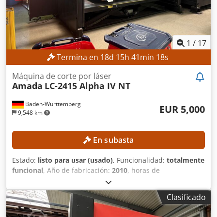
posicionamiento: +/- 0,01 mm Masa máxima del material:
920 kg Potencia nominal: 3500W Altura de la superficie de
trabajo: 840 mm Ancho de la máquina 2840mm Altura de
la máquina 2166 mm Peso de la máquina 8.200 kg
1
/
17
Termina en
18
d
15
h
41
min
16
s
Máquina de corte por láser
Amada
LC-2415 Alpha IV NT
Baden-Württemberg
EUR 5,000
9,548 km
En subasta
Estado:
listo para usar (usado)
, Funcionalidad:
totalmente
funcional
, Año de fabricación:
2010
, horas de
funcionamiento:
21,713 h
, número de máquina/vehículo:
007
, potencia del láser:
4,000 W
, espesor chapa acero
Clasificado
(máx.):
12 mm
, espesor de chapa de acero inoxidable
(máx.):
10 mm
, espesor de chapa de aluminio (máx.):
8