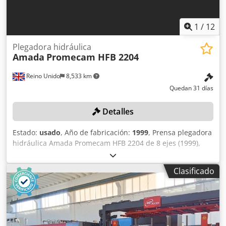
Dvqefx Ai Neck • Corriente nominal: 199 A • Número de
fases: 3 • Potencia instalada: 9 kW • Nivel de ruido:
1
/
12
Plegadora hidráulica
Amada
Promecam HFB 2204
Reino Unido
8,533 km
Quedan 31 días
Detalles
Estado:
usado
, Año de fabricación:
1999
, Prensa plegadora
hidráulica Amada Promecam HFB 2204 de 8 ejes (1999),
capacidad de 2200 kN, longitud de la mesa de 4000 mm,
carrera máxima de 180 mm, tiempo de parada de 80 ms,
Clasificado
distancia de parada de 9 mm, peso de la máquina de 16
000 kg. N.º de serie: HFBO 220 40 H990103 (1999). País de
origen: Francia. Atención: la recogida se realizará entre el
6 y el 20 de octubre de 2026; las instalaciones
permanecerán cerradas del 10 de septiembre al 5 de