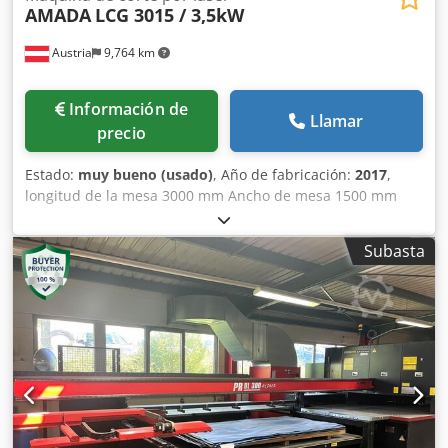
AMADA
LCG 3015 / 3,5kW
Austria
9,764 km
Información de
Llamar
precio
Estado:
muy bueno (usado)
, Año de fabricación:
2017
,
longitud de la mesa 3000 mm Ancho de mesa 1500 mm
cabezales de quemador 1 Control FANUC AF3500i-C
requisito de potencia total 3,5 kW Peso de la máquina
Subasta
aprox. 12,5 t Requerimientos de espacio aprox. 12300 x
6000 x 2200 m Modelo: Amada LCG3015 3,5kw Resonador
láser: AF3500i-C Cambiador de palets: LST 3015 Serie G
Ejes controlados: ejes X, Y, Z (tres ejes controlados
simultáneamente) Recorrido del eje: 3070 x 1550 x 100 mm
(eje Z) Espesor máximo del material Djdpfx Aievwgu De
Nsck Acero estructural de 20 mm Acero inoxidable de 10
mm Aluminio de 8 mm (A5052) Dimensiones máximas de
procesamiento: 3070 mm x 1550 mm Velocidad máxima de
alimentación simultánea: X/Y, 170 m/min Precisión de