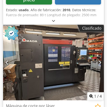
Estado:
usado
, Año de fabricación:
2010
, Datos técnicos:
Fuerza de prensado: 80 t Longitud de plegado: 2500 mm
Distancia entre columnas: 2125 mm Carrera del pistón –
máx.: 200 mm Grosor de la chapa: 6 mm Consumo total de
Clasificado
energía: 9 kW Presión de funcionamiento: 275 bar Saliente:
420 mm Velocidad de aproximación: 100 mm/s Velocidad
de trabajo: 10 mm/s Djdezpaqfjpfx Ai Nsck Peso
aproximado de la máquina: 5,8 t Espacio requerido
(aprox.): 3,8 x 2,4 x 2,95 m Prensa plegadora CNC, ejes Y1,
Y2, X1 y R controlados, armario de accesorios con su
contenido, poco uso
1
/
4
Máquina de corte por láser