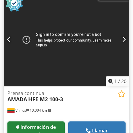
1
/
20
Prensa continua
AMADA
HFE M2 100-3
Vilnius
10,004 km
Información de
Llamar