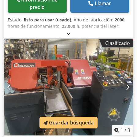
Llamar
precio
Estado:
listo para usar (usado)
, Año de fabricación:
2000
,
horas de funcionamiento:
23,000 h
, potencia del láser:
2,000 W
, recorrido eje X:
2,520 mm
, recorrido del eje Y:
1,550 mm
, recorrido del eje Z:
300 mm
, peso total:
6,500
Clasificado
kg
, número de ejes:
3
, Esta máquina AMADA LC-2415αIII de
3 ejes se fabricó en el año 2000. Cuenta con una potencia
láser de 2 kW y admite chapas de un tamaño máximo de
1.500 x 5.000 mm. La máquina ha recibido un
mantenimiento periódico por parte de Amada Suiza e
incluye un turbocompresor instalado recientemente en
2024. Si busca obtener capacidades de corte por láser de
alta calidad, considere la máquina de corte por láser de
CO₂ AMADA LC-2415αIII que tenemos a la venta. Póngase
en contacto con nosotros para obtener más detalles.
Dcjdpfx Aozkgavji Njk - Formato máximo de la chapa: 1.500
x 5.000 mm- Horas de funcionamiento: aprox. 23 000 h-
Guardar búsqueda
Potencia conectada: 48 kVA- Mantenimiento: Periódico, a
cargo de Amada Suiza- Turbocompresor: instalado en
1
/
3
2024- Contenido del suministro: sistema de corte por láser