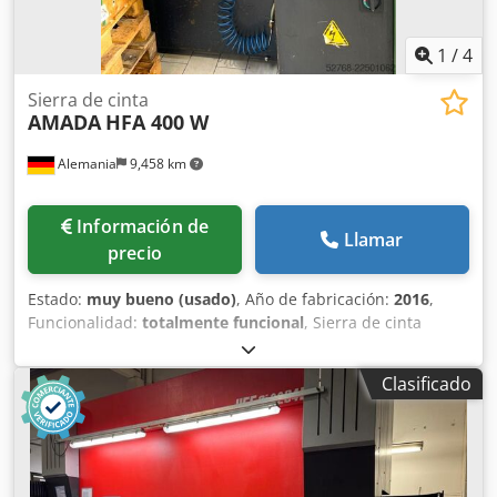
1
/
4
Sierra de cinta
AMADA
HFA 400 W
Alemania
9,458 km
Información de
Llamar
precio
Estado:
muy bueno (usado)
, Año de fabricación:
2016
,
Funcionalidad:
totalmente funcional
, Sierra de cinta
automática AMADA HFA 400 W (Año de fabricación: 2016)
Capacidad de corte: Diámetro, piezas redondas: 420 mm
Clasificado
Sección cuadrada: 400 x 400 mm Avance: 5 - 470 mm
Avance múltiple: hasta 9999 mm Transportador de virutas
Potencia del motor: 5,5 kW Dcedszrz Ahopfx Ai Njk
Velocidad de la hoja de sierra: 15 - 90 m/min, regulable de
forma continua Contador de piezas Peso: 2200 kg *La