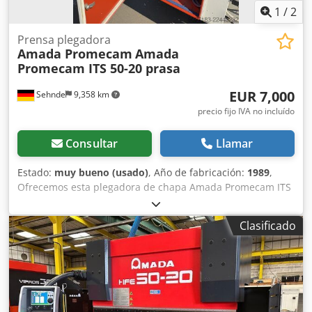
1
/
2
Prensa plegadora
Amada Promecam
Amada
Promecam ITS 50-20 prasa
EUR 7,000
Sehnde
9,358 km
precio fijo IVA no incluído
Consultar
Llamar
Estado:
muy bueno (usado)
, Año de fabricación:
1989
,
Ofrecemos esta plegadora de chapa Amada Promecam ITS
50-20, en muy buen estado de conservación, fabricada en
1989. Dcsdozp Siajpfx Ai Njk Fabricante: Amada Promecam
Clasificado
Si tiene alguna pregunta o necesita más información, no
dude en enviarnos un mensaje o llamarnos.