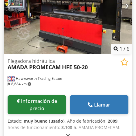
1
/
6
Plegadora hidráulica
AMADA PROMECAM
HFE 50-20
Hawksworth Trading Estate
8,684 km
Información de
Llamar
precio
Estado:
muy bueno (usado)
, Año de fabricación:
2009
,
horas de funcionamiento:
8,100 h
, AMADA PROMECAM,
MODELO HFE 5020, CAPACIDAD DE 50 TONELADAS X 2000