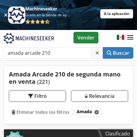
Machineseeker
A la aplicación
Gratis en la tienda de aplicaciones
Vender
Buscar
Amada Arcade 210 de segunda mano
en venta
(221)
Filtro
Relevancia
Amada
Eliminar todos los filtros
Clasificado