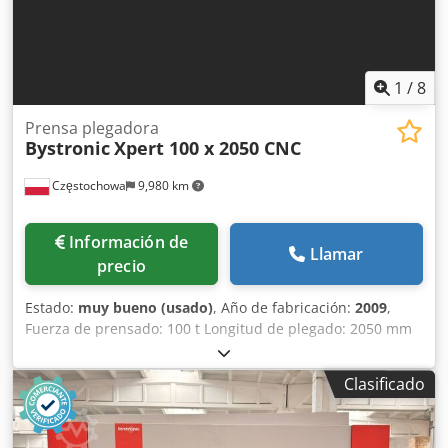
de margen: IVA deducible para empresas Entrega e
intercambio posibles en cualquier momento para todo el
sector industrial Lukas van Rossum
1
/
8
Prensa plegadora
Bystronic
Xpert 100 x 2050 CNC
Częstochowa
9,980 km
Información de
Llamar
precio
Estado:
muy bueno (usado)
, Año de fabricación:
2009
,
Fuerza de prensado: 100 t Longitud de plegado: 2050 mm
Carrera: 215 mm Altura de apertura: 500 mm Alcance: 400
mm Distancia entre columnas: 1700 mm Topes traseros: X-
Clasificado
R-Z Potencia del motor: 7,5 kW Csdpfx Akozclczsbjha Peso:
7400 kg Año de fabricación: 2009