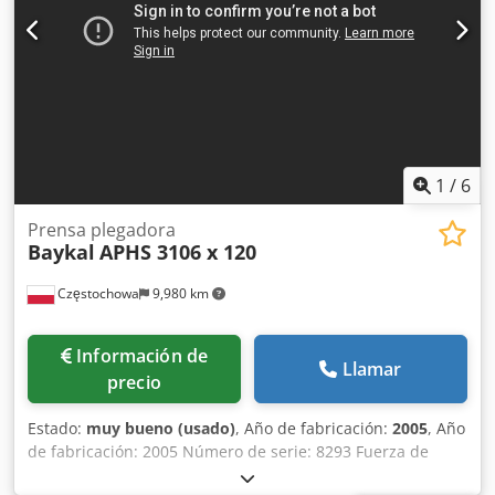
máquina: 4535 mm Profundidad de la máquina: 2580 mm
Altura de la máquina: 2680 mm Distancia entre marcos
laterales: 2705 mm Ancho de viga: 60 mm Altura de la
mesa: 960 mm Altura abierta: 470 mm Profundidad de
garganta: 420 mm
1
/
6
Prensa plegadora
Baykal
APHS 3106 x 120
Częstochowa
9,980 km
Información de
Llamar
precio
Estado:
muy bueno (usado)
, Año de fabricación:
2005
, Año
de fabricación: 2005 Número de serie: 8293 Fuerza de
prensado: 120 toneladas Longitud de curvado: 3100 mm