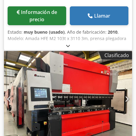
Información de
Llamar
precio
Estado:
muy bueno (usado)
, Año de fabricación:
2010
,
Modelo: Amada HFE M2 103t x 3110 3m, prensa plegadora
de 8 ejes Año: 2010 Muy pocas horas de uso Tonnelaje:
100 toneladas Longitud máxima de plegado: 3110 mm
Clasificado
Carrera: 200 mm Velocidad de aproximación: 1 - 100
mm/seg Velocidad de plegado: 1 - 10 mm/seg Csdpfx Aozb
Eg Rjkbeha Velocidad de retorno: 1 - 100 mm/seg
Capacidad de aceite: 110 L Potencia del motor: Peso: 6600
kg Protectores láser Feissler, vallado lateral y trasero con
enclavamiento Dimensiones: Longitud de la máquina: 4535
mm Profundidad de la máquina: 2580 mm Altura de la
máquina: 2680 mm Distancia entre montantes laterales:
2705 mm Ancho de viga: 60 mm Altura de mesa: 960 mm
Altura abierta: 470 mm Profundidad de garganta: 420 mm