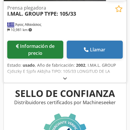
Prensa plegadora
I.MAL. GROUP
TYPE: 105/33
Άγιος Αθανάσιος
10,981 km
Información de
Llamar
precio
Estado:
usado
, Año de fabricación:
2002
, I.MA.L. GROUP
Cjdszky E Sjpfx Akbjha TIPO: 105/33 LONGITUD DE LA
CHAPA: 3300 mm PRESIÓN: 105 toneladas FABRICADO EN
ITALIA
SELLO DE CONFIANZA
Distribuidores certificados por Machineseeker