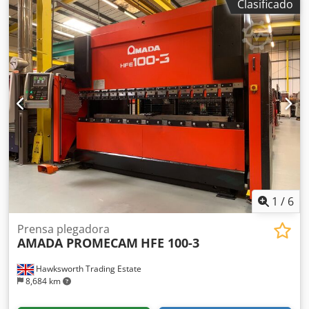
Clasificado
CONTROL CNC DE 5 EJES Protectores electrónicos
montados en la máquina, fabricados por Erwin Sick, con
cerramientos laterales y traseros interconectados. Año:
1997 Número de inventario: 01853 Cedoh H Duhopfx
Akbeha Descripción: TIPO HIDRÁULICA, DE MOVIMIENTO
VERTICAL PRESIÓN DE PLEGADO: 100 TONELADAS
LONGITUD DE PLEGADO: 3000 ALTURA DE APERTURA: 370
LONGITUD DE CARRERA: 100 PROFUNDIDAD DE LA GOLA:
400 ANCHO DE LA MESA: 60 NÚMERO DE EJES: 5
CONFIGURACIÓN DE LOS EJES: X1-X, Y1-Y2, R1-R2, TOPES
TRASEROS ALTURA DE LA MÁQUINA: 2340 POTENCIA DEL
MOTOR: 9 KW Se puede demostrar su funcionamiento.
FOLLETO E INFORMACIÓN ADICIONAL DISPONIBLE BAJO
SOLICITUD.
1
/
6
Prensa plegadora
AMADA PROMECAM
HFE 100-3
Hawksworth Trading Estate
8,684 km