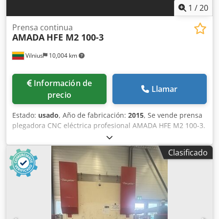
1
/
20
Prensa continua
AMADA
HFE M2 100-3
Vilnius
10,004 km
Información de
Llamar
precio
Estado:
usado
, Año de fabricación:
2015
, Se vende prensa
plegadora CNC eléctrica profesional AMADA HFE M2 100-3.
Funciona de forma muy silenciosa gracias al sistema de
accionamiento eléctrico. La máquina está en perfecto
Clasificado
estado de funcionamiento y ha sido revisada
periódicamente por el servicio técnico de Amada. Se
puede inspeccionar y probar. La máquina se vende sin
herramientas. Podemos ofrecer herramientas nuevas
según sus necesidades. Información principal: Fabricante:
AMADA Modelo: HFE M2 100-3 Fecha de fabricación:
06/2015 Fuerza de plegado: 100 T (1000 kN) Longitud de