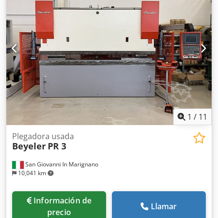
kilogramos Dimensiones Longitud de la máquina: 4498 mm
Ancho de la máquina: 2450 mm Chodpfx Akovn S I Djbsa
Ancho de haz: 60 mm Distancia entre marcos laterales:
2705 mm Altura de la máquina: 2860 mm Altura abierta:
620 mm Tipo de control CNC: AMNC Pantalla: pantalla
táctil Akas seguridad láser Ejes direccionales: 8 ejes, Y1,
Y2, X1, X2, R1, R2, Z1, Z2 Documentación disponible
Sistema de medición de ángulos Digipro Se suministra con
1 juego de herramientas.
1
/
11
Plegadora usada
Beyeler
PR 3
San Giovanni In Marignano
10,041 km
Información de
Llamar
precio