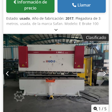
Información de
Llamar
precio
Estado:
usado
, Año de fabricación:
2017
, Plegadora de 3
metros, usada, de la marca Safan. Modelo: E Brake 100
3100 Capacidad: 3100 x 100 toneladas Control CNC de los
ejes Y1, Y2, X, Xdelta, R, Z1 y Z2 Control E Sistema
Clasificado
hidráulico WILA para sujeción superior 1 juego de
herramientas completo Cedpfx Ajzh Ibvekbeha Año de
fabricación: 2017
1
/
5