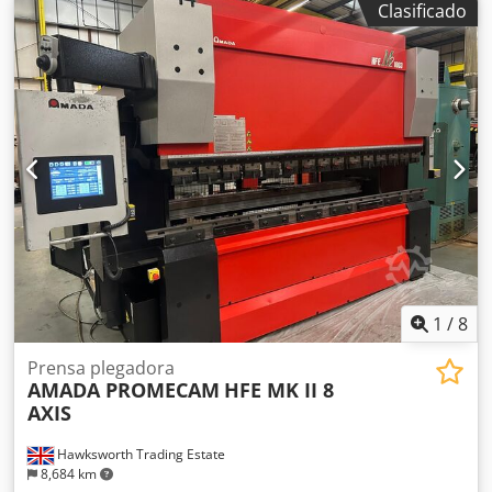
Clasificado
en color CD 2000 de 4 ejes, barreras láser electrónicas
FEISSLER montadas en la máquina, vallado lateral y trasero
con enclavamiento. Modelo: Amada HFT 100/3 CNC prensa
plegadora de descenso. Año: 2007. Tonnage: 100 KN. Tipo:
CD 2000 CNC. Ejes controlados: Y1, Y2, X, R. Longitud
máxima de plegado: 3000 mm. Altura abierta: 470 mm.
Carrera: 350 mm. Velocidad de acercamiento: 100 mm/seg.
Velocidad de plegado: 1 - 10 mm/seg. Velocidad de
retorno: 1-100 mm/seg. Potencia del motor: 7,5 kW. Peso:
7300 kg. Longitud de mesa: 3000 mm. Ancho de mesa: 180
mm. Profundidad del cuello: 420 mm. Control CNC. 12.000
horas. FOLLETO Y MÁS INFORMACIÓN DISPONIBLE BAJO
SOLICITUD. Cedpfx Aszbql Sekbjha
1
/
8
Prensa plegadora
AMADA PROMECAM
HFE MK II 8
AXIS
Hawksworth Trading Estate
8,684 km