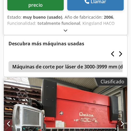
Llamar
precio
Estado:
muy bueno (usado)
, Año de fabricación:
2006
,
Funcionalidad:
totalmente funcional
, Kingsland HACO
ERMS 30 – 100 Prensa Plegadora CNC Modelo: ERMS 30 –
100 Año: 2006 Control: ATS 560 Chodpfxowwvx Dj Akbja
Capacidad: 100 toneladas × 3100mm Longitud máxima de
Descubra más máquinas usadas
plegado: 3100mm Distancia entre montantes: 2550mm
Máquina equipada con: Barreras de luz de seguridad
Utillaje superior e inferior de longitud completa
s
Máquinas de corte por láser de 3000-3999 mm (direc
Clasificado