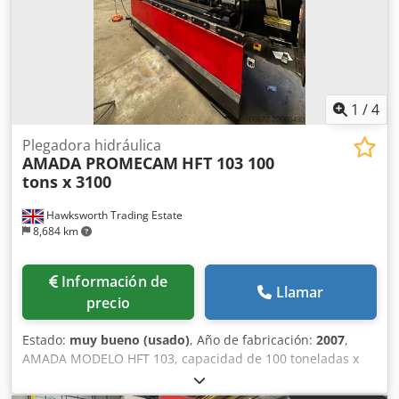
1
/
4
Plegadora hidráulica
AMADA PROMECAM
HFT 103 100
tons x 3100
Hawksworth Trading Estate
8,684 km
Información de
Llamar
precio
Estado:
muy bueno (usado)
, Año de fabricación:
2007
,
AMADA MODELO HFT 103, capacidad de 100 toneladas x
3000 mm de longitud de plegado, prensa plegadora
hidráulica de descenso equipada con control CNC gráfico