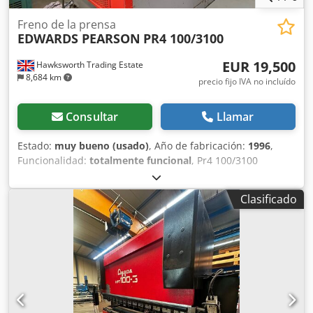
Akboa
Freno de la prensa
EDWARDS PEARSON
PR4 100/3100
EUR 19,500
Hawksworth Trading Estate
8,684 km
precio fijo IVA no incluído
Consultar
Llamar
Estado:
muy bueno (usado)
, Año de fabricación:
1996
,
Funcionalidad:
totalmente funcional
, Pr4 100/3100
Fabricante: Edwards Pearson Modelo: PR4 100/3100 MULTI-
EJE Año / nuevo: 1996 Número total de ejes: 6 – tope
Clasificado
trasero de 4 ejes X R Z1 Z2 Capacidad / dimensión de la
mesa / tonelaje: 3 metros x 3100 mm x 100 toneladas
Chjdpfsw Aw Svsx Akbja Control CNC: Cybelec DNC 80
control CNC Velocidad máxima de cierre: 200 mm Puede
verse en funcionamiento