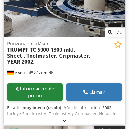
1
/
3
Punzonadora láser
TRUMPF TC 5000-1300 inkl.
Sheet-,
Toolmaster, Gripmaster,
YEAR 2002.
Alemania
9,458 km
Información de
Llamar
precio
Estado:
muy bueno (usado)
, Año de fabricación:
2002
,
Incluye Sheetmaster, Toolmaster y Gripmaster. Horas de
funcionamiento: 11.800 horas. Ubicación disponible bajo
petición. Imágenes disponibles bajo petición. Cjdpozp