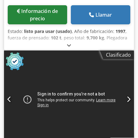
Información de
Llamar
precio
Estado:
listo para usar (usado)
, Año de fabricación:
1997
,
fuerza de prensado:
102 t
, peso total:
9,700 kg
, Plegadora
fabricada en 1997. Esta IMAL E3A 100/33 cuenta con una
fuerza de prensado de 100 toneladas y una longitud de
Clasificado
plegado de 3.300 mm. Con una potencia de motor de 11
kW y un peso de 9.700 kg, está diseñada para ofrecer un
rendimiento robusto. Si busca capacidades de plegado de
alta calidad, considere la máquina IMAL E3A 100/33 que
tenemos a la venta. Póngase en contacto con nosotros para
obtener más detalles. • Longitud de plegado: 3.300 mm •
Potencia del motor: 11 kW Csdpfx Aezrw Hiokbeha
Technical Specification Bending Length 3300 mm