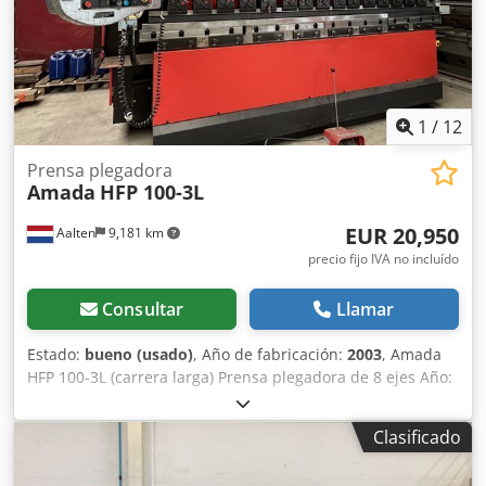
1
/
12
Prensa plegadora
Amada
HFP 100-3L
EUR 20,950
Aalten
9,181 km
precio fijo IVA no incluído
Consultar
Llamar
Estado:
bueno (usado)
, Año de fabricación:
2003
, Amada
HFP 100-3L (carrera larga) Prensa plegadora de 8 ejes Año:
2003 Tonelaje: 100 toneladas Máx. Longitud de curvatura:
3110 mm Carrera estándar: 350 mm Velocidad de
Clasificado
aproximación: 100 mm/seg. Velocidad de plegado: 10
mm/seg. Velocidad de retorno: 100 mm/seg. Peso: 7100