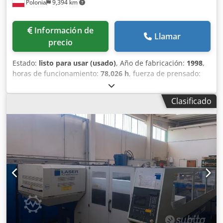
Polonia
9,394 km
Información de
Llamar
precio
Estado:
listo para usar (usado)
, Año de fabricación:
1998
,
horas de funcionamiento:
78,026 h
, fuerza de prensado:
102 t
, peso total:
6,750 kg
, número de ejes:
6
, Esta prensa
plegadora AMADA HFBO 100-30 de 8 ejes se fabricó en
Clasificado
1998. Cuenta con una fuerza máxima de prensado de 1000
kN y una longitud de plegado de 3100 mm, lo que le
confiere unas prestaciones sólidas para diversas
aplicaciones. La máquina se sometió a actualizaciones de
software y a la sustitución de cilindros en 2024. Si busca
capacidades de plegado de alta calidad, considere la
prensa plegadora AMADA HFBO 100-30 que tenemos a la
venta. Póngase en contacto con nosotros para obtener más
detalles. Chodjzl Dvqopfx Akboa • Distancia entre
bastidores: 2700 mm • Recorrido máximo: 200 mm •
Número de ejes: 8 (Y1, Y2, X1, X2, R1, R2, Z1, Z2) • Tensión:
400/415 V • Frecuencia: 50 Hz • Corriente nominal: 199 A •