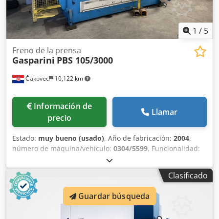
1
/
5
Freno de la prensa
Gasparini
PBS 105/3000
Čakovec
10,122 km
Información de
Llamar
precio
Estado:
muy bueno (usado)
, Año de fabricación:
2004
,
número de máquina/vehículo:
0304/5599
, Funcionalidad:
totalmente funcional
, fabricante de controles:
Delem
,
modelo de controlador:
DA-65
, anchura de trabajo:
3,000
Clasificado
mm
, fuerza de flexión (máx.):
105 t
, tipo de control:
Control CNC
, grado de automatización:
automático
,
Guardar búsqueda
número de ejes:
4
, tipo de coronamiento:
controlado por
CNC
, tipo de accionamiento:
hidráulico
, Equipamiento: