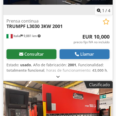
Número de fases: 3 • Potencia instalada: 9 kW • Nivel de
ruido:
1
/
4
Prensa continua
TRUMPF
L3030 3KW 2001
EUR 10,000
Italia
9,881 km
precio fijo IVA no incluído
Consultar
Llamar
Estado:
usado
, Año de fabricación:
2001
, Funcionalidad:
totalmente funcional
, horas de funcionamiento:
43,000 h
,
Se vende láser TRUMPF L3030. AÑO 2001. EQUIPADO CON
LIFTMASTER+ Y SISTEMA DE CARGA Y DESCARGA.
Clasificado
POTENCIA DE 3000 WATT. FORMATO 3000X1500.
Chsdpfszq R D Sjx Akbsa TURBINA MAGNÉTICA. CONTROL
SIEMENS.