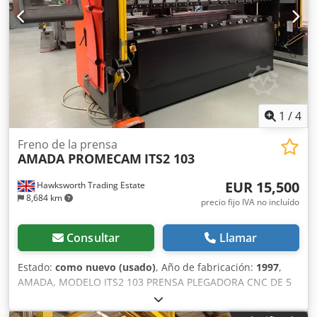
1
/
4
Freno de la prensa
AMADA PROMECAM
ITS2 103
EUR 15,500
Hawksworth Trading Estate
8,684 km
precio fijo IVA no incluído
Consultar
Llamar
Estado:
como nuevo (usado)
, Año de fabricación:
1997
,
AMADA, MODELO ITS2 103 PRENSA PLEGADORA CNC DE 5
EJES, HIDRÁULICA, DE 100 TONELADAS X 3000, CON
MOVIMIENTO VERTICAL COMPLETA, INCLUYE PANEL DE