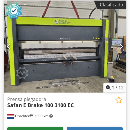
Codpfx Aezk Epvskboha Carrera máxima: 260 mm Presión
Clasificado
de trabajo: 240 bar Potencia del motor: 11 kW Alimentación
eléctrica: 400 V / 50 Hz / 3 fases Peso: 7500 kg Dimensiones
de la máquina (largo x ancho x alto): 3550 x 1800 x 2800
mm
1
/
12
Prensa plegadora
Safan
E Brake 100 3100 EC
Drachten
9,090 km