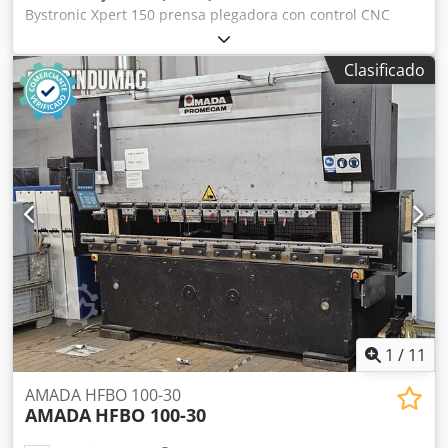
Bystronic Xpert 150 prensa plegadora con control CNC
Bystronic, Longitud de plegado: 4100 mm, fuerza máx.:
1500 kN, recorrido máx.: 215 mm, topescos automáticos,
Clasificado
Sistema láser Bystronic Fast Bend. Número de serie:
11530057 (2011). Peso de la máquina: 11.800 kg. País de
origen: Alemania. Ejes: Csdpfeyrnfdsx Akbjha Y –
elevación/bajada de la viga X – ajuste de distancia de
aproximación y plegado R – posición de avance/retroceso 2
x Z – posicionamiento lateral y entre sí para aproximación
1 x Z – avance manual
1
/
11
AMADA HFBO 100-30
AMADA
HFBO 100-30