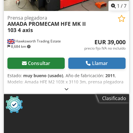
1
/
7
Prensa plegadora
AMADA PROMECAM
HFE MK II
103 4 axis
EUR 39,000
Hawksworth Trading Estate
8,684 km
precio fijo IVA no incluído
Consultar
Llamar
Estado:
muy bueno (usado)
, Año de fabricación:
2011
,
Modelo: Amada HFE M2 103t x 3110 3m, prensa plegadora
de 4 ejes Año: 2011 Tonelaje: 100 toneladas Longitud
máxima de plegado: 3110 mm Recorrido: 200 mm
Clasificado
Velocidad de aproximación: 1 - 100 mm/s Velocidad de
plegado: 1 - 10 mm/s Velocidad de retorno: 1 - 100 mm/s
Capacidad de aceite: 110 L Potencia del motor: Chodpfx
Akjyym Hwobea Peso: 6600 kg Protección: Barrera lumínica
Erwin Sick montada en la máquina, vallado lateral y
trasero con enclavamiento Dimensiones: Longitud de la