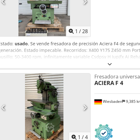
1
/
28
Estado:
usado
, Se vende fresadora de precisión Aciera F4 de segun
generación. Estado impecable. Recorridos: X400 Y175 Z450 mm Port
husillo: 50-3400 rpm, infinitamente variable Csdpsy H Iupjfx Ai Re
en ejes X y Z: 10-600 mm/min, infinitamente variable Avance rápid
herramienta fresadora extremadamente robusta y precisa. Incluye 
Fresadora universa
portapinzas con juego de pinzas. Manual de instrucciones original i
ACIERA
F 4
Wiesbaden
9,385 
1
/
4