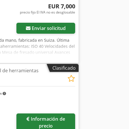
EUR 7,000
precio fijo El IVA no es desglosable
Enviar solicitud
da mano, fabricada en Suiza. Última
aherramientas: ISO 40 Velocidades del
ha Mesa de fresado universal Avances
o en ejes X y Z: 1500 mm/min Máquina
varias herramientas SK40 y un
Clasificado
l de herramientas
ncluido. Peso aprox. 950 kg.
km
Información de
precio