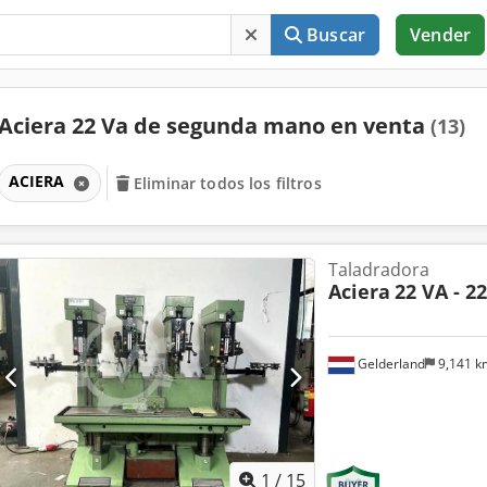
Buscar
Vender
Aciera 22 Va de segunda mano en venta
(13)
ACIERA
Eliminar todos los filtros
Taladradora
Aciera
22 VA - 2
Gelderland
9,141 
1
/
15