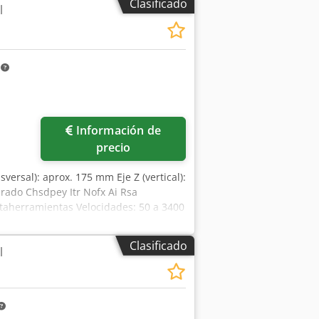
Clasificado
l
m
Información de
precio
nsversal): aprox. 175 mm Eje Z (vertical):
rado Chsdpey Itr Nofx Ai Rsa
ortaherramientas Velocidades: 50 a 3400
Clasificado
l