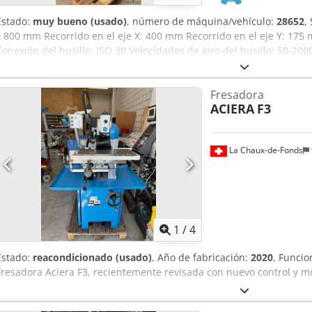
Estado:
muy bueno (usado)
, número de máquina/vehículo:
28652
,
x 800 mm Recorrido en el eje X: 400 mm Recorrido en el eje Y: 175
Conexión del husillo: ISO 30 Velocidades de giro del husillo: 50-2
funcionamiento: 380 V Chjdpfx Aish D Rzus Rja Consumo total de po
necesario: 1200 x 1000 x 1600 mm Peso: aprox. 1100 kg
Fresadora
ACIERA
F3
La Chaux-de-Fonds
1
/
4
Estado:
reacondicionado (usado)
, Año de fabricación:
2020
, Funcio
Fresadora Aciera F3, recientemente revisada con nuevo control y m