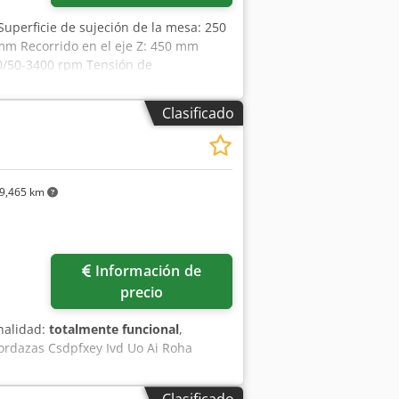
 Superficie de sujeción de la mesa: 250
 mm Recorrido en el eje Z: 450 mm
000/50-3400 rpm Tensión de
tencia: aprox. 2,5 kVA Espacio
Clasificado
9,465 km
Información de
precio
nalidad:
totalmente funcional
,
ordazas Csdpfxey Ivd Uo Ai Roha