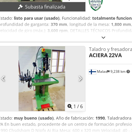
Subasta finalizada
Estado:
listo para usar (usado)
, Funcionalidad:
totalmente funcion
profundidad de garganta:
370 mm
, longitud de la mesa:
1,800 mm
velocidad de giro (máx.):
3,600 rpm
, DETALLES TÉCNICOS Profundid
taladrado: 22 mm Avance del brazo: 370 mm Número de unidades de
de mesa: Mesa fija Dimensiones de la mesa: 1.800 x 500 mm Potenci
Taladro y fresadora
de velocidad del husillo: 345 - 3.600 rpm Chsdoy Hg E Tjpfx Ai R
ACIERA
22VA
& peso Dimensiones (L x A x H): 1.900 x 1.000 x 1.900 mm Peso neto:
EQUIPAMIENTO Documentación Control convencional
Malax
9,238 km
1
/
6
Estado:
muy bueno (usado)
, Año de fabricación:
1990
, Taladradora
VA En buen estado, procedente de un centro de formación profesio
1990 Chsdshqm D Njpfx Ai Rja Mesa: 600 x 320 mm Velocidad: 40 - 