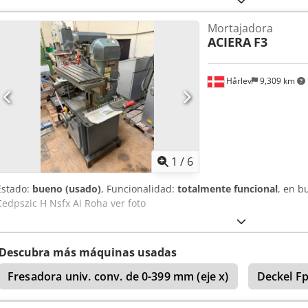
Mortajadora
ACIERA
F3
Hårlev
9,309 km
1
/
6
Estado:
bueno (usado)
, Funcionalidad:
totalmente funcional
, en b
Cedpszic H Nsfx Ai Roha ver foto
Descubra más máquinas usadas
Fresadora univ. conv. de 0-399 mm (eje x)
Deckel F