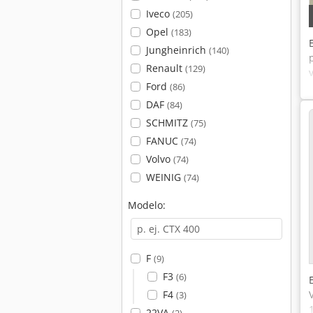
Iveco
(205)
Opel
(183)
Jungheinrich
(140)
Renault
(129)
Ford
(86)
DAF
(84)
SCHMITZ
(75)
FANUC
(74)
Volvo
(74)
WEINIG
(74)
Modelo:
F
(9)
F3
(6)
F4
(3)
22VA