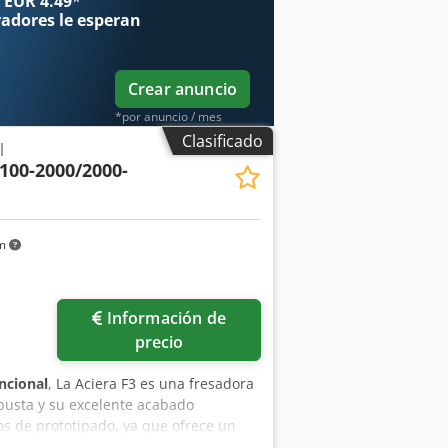
 EUR 4.49
*
radores
le esperan
Crear anuncio
*por anuncio / mes
Clasificado
l
 100-2000/2000-
km
Información de
precio
ncional
, La Aciera F3 es una fresadora
busta y su excelente acabado
ros de prototipado, ya que ofrece un
eznh Eho Ai Roha