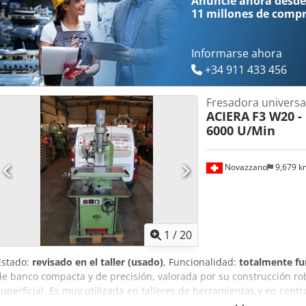
Anuncie ahora desde
11 millones de comp
Informarse ahora
+34 911 433 456
Fresadora universa
ACIERA
F3 W20 -
6000 U/Min
Novazzano
9,679 
1
/
20
Estado:
revisado en el taller (usado)
, Funcionalidad:
totalmente fu
de banco compacta y de precisión, valorada por su construcción ro
superficial. Es muy utilizada en talleres de herramientas y en cent
control preciso para piezas de tamaño pequeño a mediano. Codpfx