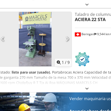
avances automáticos: 40-280 80-560 275-1800 550-3600 Diámetro del
de taladrado: 120 mm Sistema de cambio rápido del husillo: Acier
Taladro de column
Capacidad de taladrado en material macizo: 25 mm Capacidad máx
ACIERA
22 STA
de altura mediante manivela Motor: 1,1 kW Lámpara Algunos sist
(ancho x profundidad x alto): 90 x 130 x 185 cm Peso aproximado: 80
están sujetas a cambios.
Beringen
9,544 km
1
/
9
Estado:
listo para usar (usado)
, Portabrocas Aciera Capacidad de 
de garganta 270 mm Tamaño de la mesa 700 x 370 mm Velocidad del 
3'600 rpm Chjdpfjuy R T Tjx Ai Roa MÁQUINAS MARCELS CH
Vender maquinaria us