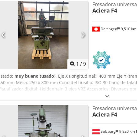
Fresadora universa
Aciera
F4
Deitingen
9,510 k
1
/
9
Estado:
muy bueno (usado)
, Eje X (longitudinal): 400 mm Eje Y (tra
450 mm Mesa: 250 x 800 mm Cono del husillo: ISO 30 Caño de talad
Visualizador digital: Heidenhain 3 ejes VRZ Accesorios: Diversos p
rpm Peso: aprox. 900 kg
Fresadora universa
Aciera
F4
Salzburg
9,820 km