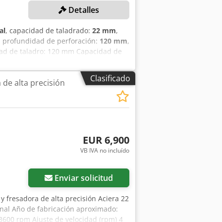
Detalles
al
, capacidad de taladrado:
22 mm
,
, profundidad de perforación:
120 mm
,
ad de taladro: 120 mm Capacidad de
 taladrado: 4 Potencia: 4,4 kW Tipo
a del husillo principal: 1,0 kW Rango
Clasificado
 de alta precisión
ja DETALLES DE LA MÁQUINA Dimensiones
 1.500 kg Paquetes de transporte: 1
EUR 6,900
VB IVA no incluído
Enviar solicitud
 y fresadora de alta precisión Aciera 22
nal Año de fabricación aproximado:
3600 rpm Ajuste de velocidad (rpm) 4