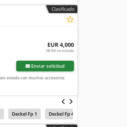
Clasificado
EUR 4,000
VB IVA no incluído
Enviar solicitud
uen estado con muchos accesorios
p
Deckel Fp 1
Deckel Fp 41
Deckel Fp 42