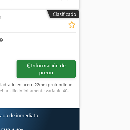
 husillo: 65 mm Carrera del husillo
a Sistema automático de roscado
Clasificado
a
ima de taladrado: hasta 30 mm Ajuste
emas de cambio rápido Dimensiones
0 kg Las especificaciones técnicas
Información de
precio
taladrado en acero 22mm profundidad
husillo infinitamente variable 40-
ada de inmediato