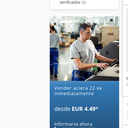
verificados
(5)
Vender aciera 22 va
inmediatamente
desde
EUR 4.49
*
Taladro De Columna Rexon
Taladros De Columna
Informarse ahora