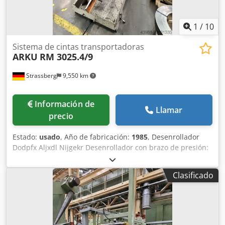
1
/
10
Sistema de cintas transportadoras
ARKU
RM 3025.4/9
Strassberg
9,550 km
Información de
Llamar
precio
Estado:
usado
, Año de fabricación:
1985
, Desenrollador
Dodpfx Aljxdl Nijgekr Desenrollador con brazo de presión:
1,5 t Ancho de banda: 350 mm Diámetro exterior del rollo:
1.200 mm Rango de expansión: 370 - 430 mm Velocidad: 0
Clasificado
- 20 m/min Enderezadora Ancho de paso de la banda: 250
mm Cantidad de rodillos enderezadores: 9 uds. Diámetro
de los rodillos enderezadores: 30 mm Espesor de la banda:
0,5 - 6 mm Sección transversal de la banda: 1.200 mm
Velocidad de paso: 20 m/min Potencia necesaria: 18 kW