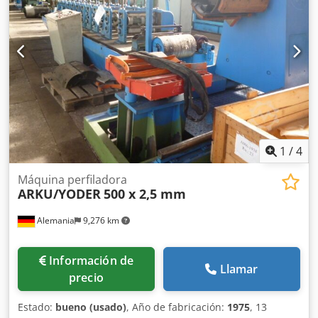
1
/
4
Máquina perfiladora
ARKU/YODER
500 x 2,5 mm
Alemania
9,276 km
Información de
Llamar
precio
Estado:
bueno (usado)
, Año de fabricación:
1975
, 13