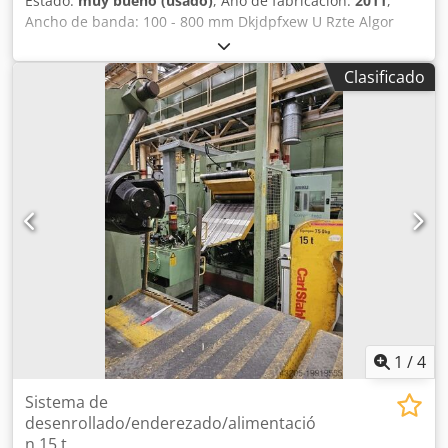
Estado:
muy bueno (usado)
, Año de fabricación:
2011
,
Ancho de banda: 100 - 800 mm Dkjdpfxew U Rzte Algor
Espesor de banda acero (aluminio): 0,8 - 4 (7) mm Material
de referencia (Resistencia a la tracción): 600 N/mm² Peso
Clasificado
de bobina: máx. 15 t Diámetro exterior de bobina: máx.
2.000 mm Año de fabricación: 2011
1
/
4
Sistema de
desenrollado/enderezado/alimentació
n 15 t