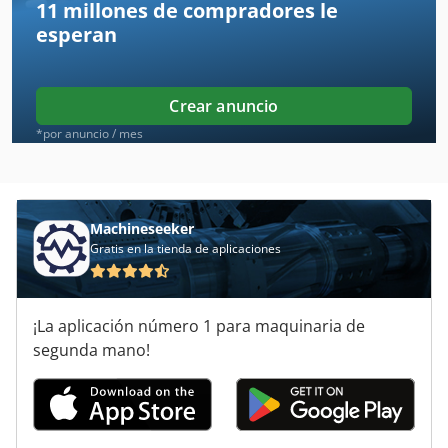
11 millones de compradores
le
Edelhoff
esperan
Ehlers
Elektra Beckum Kgt
Crear anuncio
Ensobradora Kern
*por anuncio / mes
Erba
Erba Titan
Machineseeker
Gratis en la tienda de aplicaciones
Ermak
Karstens
¡La aplicación número 1 para maquinaria de
Kellenberger
segunda mano!
Kern
Kuka Agilus