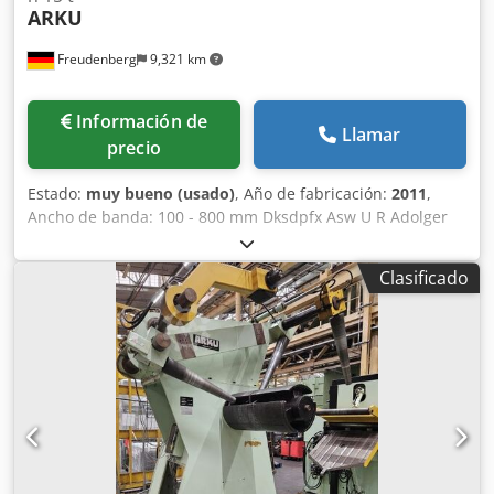
ARKU
Freudenberg
9,321 km
Información de
Llamar
precio
Estado:
muy bueno (usado)
, Año de fabricación:
2011
,
Ancho de banda: 100 - 800 mm Dksdpfx Asw U R Adolger
Espesor de banda acero (aluminio): 0,8 - 4 (7) mm Material
de referencia (Resistencia a la tracción): 600 N/mm² Peso
Clasificado
de bobina: máx. 15 t Diámetro exterior de bobina: máx.
2.000 mm Año de fabricación: 2011