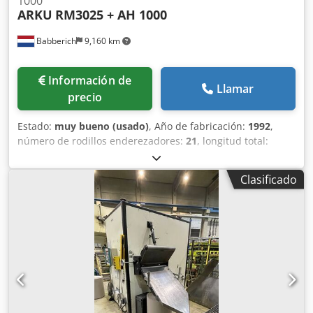
1000
ARKU
RM3025 + AH 1000
Babberich
9,160 km
Información de
Llamar
precio
Estado:
muy bueno (usado)
, Año de fabricación:
1992
,
número de rodillos enderezadores:
21
, longitud total:
3,200 mm
, diámetro del rodillo enderezador:
30 mm
,
altura total:
2,100 mm
, ancho total:
2,000 mm
, espesor de
Clasificado
chapa (máx.):
6 mm
, Devanadora Ancho máximo de la
banda: 350 mm Rango de tensión (diámetro interior de la
bobina): mm Diámetro exterior máximo de la bobina: 1500
mm Capacidad de carga: 1000 kg Dkjdpfozcu S Ssx Algsr
Enderezadora Ancho de trabajo: 250 mm Diámetro de los
rodillos: 30 mm Número de rodillos enderezadores: 21
unidades Velocidad de trabajo: 40 m/min Grosor máximo
de la lámina: 6 mm con 240 N/mm² 5 mm con 400 N/mm²
Tenga en cuenta: la información de esta página ha sido