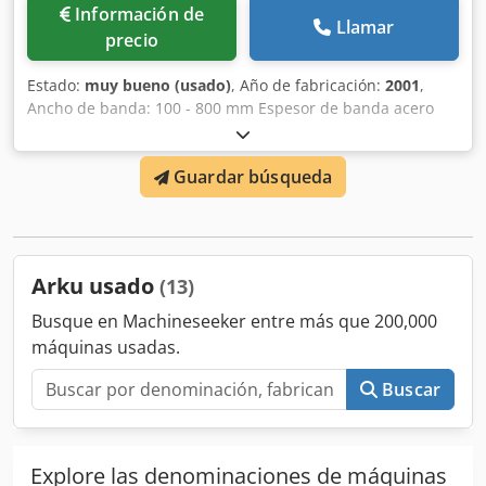
Información de
Llamar
precio
Estado:
muy bueno (usado)
, Año de fabricación:
2001
,
Ancho de banda: 100 - 800 mm Espesor de banda acero
(aluminio): 0,8 - 4 (7) mm Material de referencia
(resistencia a la tracción): 600 N/mm² Peso del rollo: máx.
Guardar búsqueda
13 t Dksdpernq Ufsfx Algor Diámetro exterior del rollo:
máx. 2.000 mm Año de fabricación: 2001
Arku usado
(13)
Busque en Machineseeker entre más que 200,000
máquinas usadas.
Buscar
Explore las denominaciones de máquinas