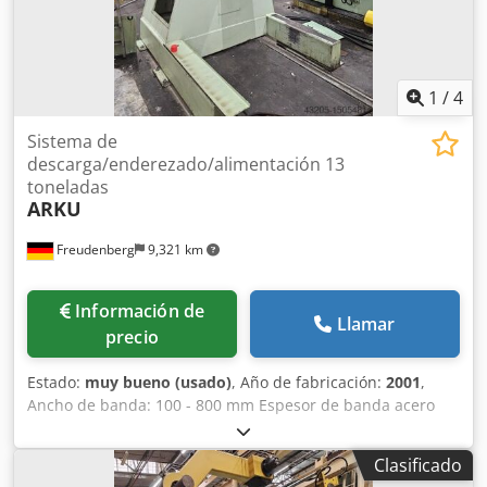
1
/
4
Sistema de
descarga/enderezado/alimentación 13
toneladas
ARKU
Freudenberg
9,321 km
Información de
Llamar
precio
Estado:
muy bueno (usado)
, Año de fabricación:
2001
,
Ancho de banda: 100 - 800 mm Espesor de banda acero
(aluminio): 0,8 - 4 (7) mm Material de referencia
(resistencia a la tracción): 600 N/mm² Dksdpfernq T Nsx
Clasificado
Algor Peso del bobinado: máx. 13 t Diámetro exterior de la