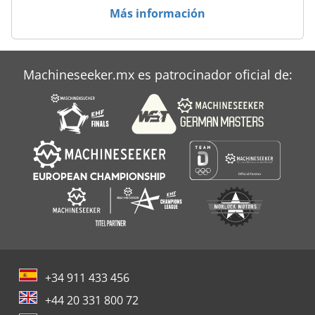
Ruli
Más información
Schaffer 2336
Schlebach Rbm
Machineseeker.mx es patrocinador oficial de:
Wkz
+34 911 433 456
+44 20 331 800 72