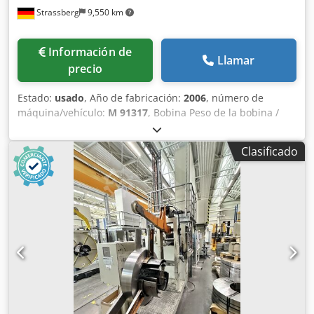
Strassberg
9,550 km
Información de
Llamar
precio
Estado:
usado
, Año de fabricación:
2006
, número de
máquina/vehículo:
M 91317
, Bobina Peso de la bobina /
capacidad de carga: 5 toneladas Anchura de la bobina: 80
- 500 mm Diámetro exterior de la bobina: 1800 mm
Clasificado
Alcance: 508 mm Velocidad: 50 m / min Unidad de
enderezado Ancho de la bobina: 50 - 500 mm Número de
rodillos enderezadores: 9 uds. Dedpfxsuqd Udo Algskr
Diámetro de los rodillos niveladores: 65 mm Número de
rodillos de extracción: 2 uds. Diámetro de los rodillos de
extracción: 150 mm Grosor de la banda: 1 - 8 mm
Velocidad de paso: 50 m / min Longitud de alimentación:
0,1 - 9999,9 mm Equipamiento de serie Silla de carga de
bobinasCarrera útil 500 mmCapacidad de carga 5.000
kgAncho de banda máx. 500 mm