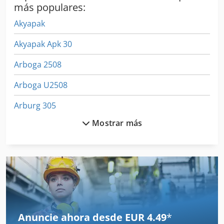
más populares:
Akyapak
Akyapak Apk 30
Arboga 2508
Arboga U2508
Arburg 305
Mostrar más
Arco
Arnold
Bruderer
Decoiler
Ebu
Anuncie ahora desde EUR 4.49
*