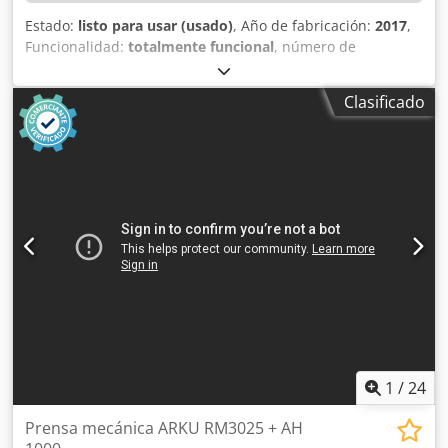
Estado:
listo para usar (usado)
, Año de fabricación:
2017
,
Funcionalidad:
totalmente funcional
, número de
máquina/vehículo:
M704025
, espesor de chapa (máx.):
100
mm
, peso total:
4,650 kg
, anchura de paso:
1,300 mm
,
Clasificado
DETALLES TÉCNICOS Grupo de trabajo: 1 banda abrasiva
rotativa, banda de cepillos Mesa: 2 mesas móviles con
banda de goma/cinta transportadora Grosor del material:
de 0,8 a 100 mm Ancho de paso: máx. 1.300 mm
Dimensiones de la pieza de trabajo: mín. 180 x 100 mm
Peso de la pieza de trabajo: máx. 250 kg/m Velocidad de
avance: de 0,2 a 6 m/min DETALLES DE LA MÁQUINA Horas
de funcionamiento: aprox. 1.500 h Dodpfx Aozkr Rtelgekr
Dimensiones y peso Dimensiones: 2.200 x 2.900 x 2.200
mm Peso de la máquina: aprox. 4.650 kg EQUIPAMIENTO
Procesamiento: en ambas caras, en seco
1
/
24
Prensa mecánica ARKU RM3025 + AH