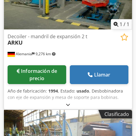
1
/
1
Decoiler - mandril de expansión 2 t
ARKU
Alemania
9,276 km
Información de
Llamar
precio
Año de fabricación:
1994
, Estado:
usado
, Desbobinadora
con eje de expansión y mesa de soporte para bobinas.
Ancho de la bobina: máx. 650 mm. Grosor de la bobina:
máx. 3 mm. Peso de la bobina: 2 toneladas. Diámetro del
Clasificado
eje: 406/508/610 mm. Dedpfx Alsbh S Dpegokr