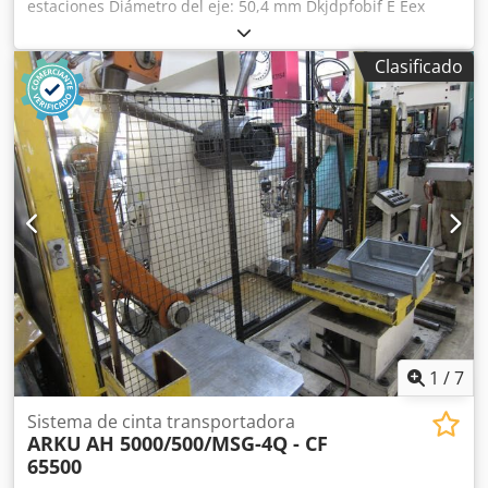
estaciones Diámetro del eje: 50,4 mm Dkjdpfobif E Eex
Algjr Ancho de la banda: 500 mm Grosor de la banda: 1,5
mm
Clasificado
1
/
7
Sistema de cinta transportadora
ARKU
AH 5000/500/MSG-4Q - CF
65500