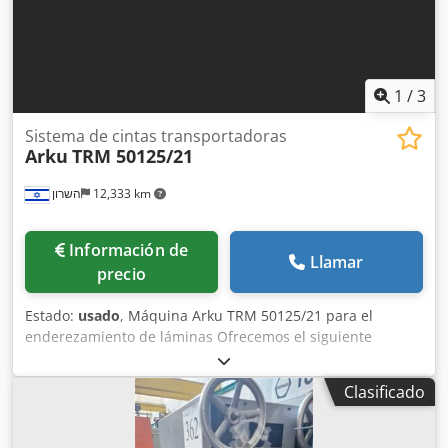
1
/
3
Sistema de cintas transportadoras
Arku
TRM 50125/21
השרון
12,333 km
Información de
Llamar
precio
Estado:
usado
, Máquina Arku TRM 50125/21 para el
enderezamiento de láminas Ofrecemos el siguiente
equipo: Máquina de enderezamiento Dkodpfezlyrujx Algsr
opcional: Máquina de laminado 2 mesas de depósito con
Clasificado
sistema de elevación por vacío Mesas con transportador
de rodillos 1 tramo de transición con escaleras