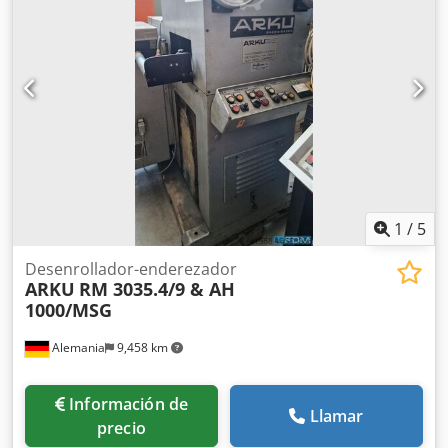
1
/
5
Desenrollador-enderezador
ARKU
RM 3035.4/9 & AH
1000/MSG
Alemania
9,458 km
Información de
Llamar
precio