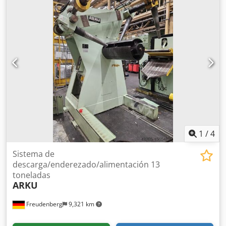
bobina: máx. 2.000 mm Año de fabricación: 2001
1
/
4
Sistema de
descarga/enderezado/alimentación 13
toneladas
ARKU
Freudenberg
9,321 km