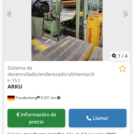
Equipamiento estándar - Rodillo de presión neumático -
Freno de disco manual
1
/
4
Sistema de
desenrollado/enderezado/alimentació
n 15 t
ARKU
Freudenberg
9,321 km
Información de
Llamar
precio