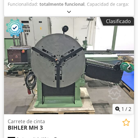
Funcionalidad:
totalmente funcional
, Capacidad de carga:
máx. 300 kg. Codpextp Eysfx Ah Aeha Diámetro del tambor:
1.200 mm Diámetro exterior de la bobina: máx. 1.100 mm
Clasificado
Diámetro interior de la bobina: 240 - 560 mm Ancho de la
bobina: máx. 90 mm
1
/
2
Carrete de cinta
BIHLER
MH 3