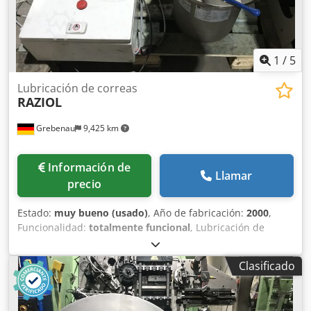
1
/
5
Lubricación de correas
RAZIOL
Grebenau
9,425 km
Información de
Llamar
precio
Estado:
muy bueno (usado)
, Año de fabricación:
2000
,
Funcionalidad:
totalmente funcional
, Lubricación de
correas RAZIOL compuesto por: Recipientes a presión
RAZIOL Chsdpfx Ahjwcpp Hj Aoa gobierno Unidad de aire
Clasificado
comprimido