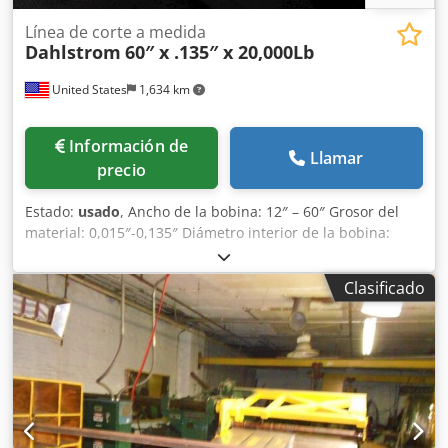
Línea de corte a medida
Dahlstrom
60″ x .135″ x 20,000Lb
United States
1,634 km
Información de
Llamar
precio
Estado:
usado
, Ancho de la bobina: 12″ – 60″ Grosor del
material: 0,015″-0,135″ Diámetro interior de la bobina:
20″-24″ Velocidad: 180 pies por minuto Dirección: de
izquierda a derecha Carro de bobina de suelo para la
Clasificado
alimentación Chjdpjihf Tpefx Ah Aoa Desenrollador de
mandril con expansión motorizada Rodillo de sujeción
motorizado Sistema de alimentación Desbobinador
hidráulico Enderezadora de bobina de 9 rodillos con
rodillos de trabajo de 4″ Rodillos de entrada con
accionamiento Motor de 40 HP Mesa de alimentación
ajustable Cizalla mecánica Transportador de banda con
dispositivo de parada Apiladora de láminas con compuerta