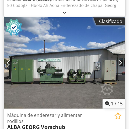
50 Codpjlz I Hbofx Ah Aoha Enderezado de chapa: Georg
SKB Con documentación completa
Clasificado
1
/
15
Máquina de enderezar y alimentar
rodillos
ALBA GEORG
Vorschub