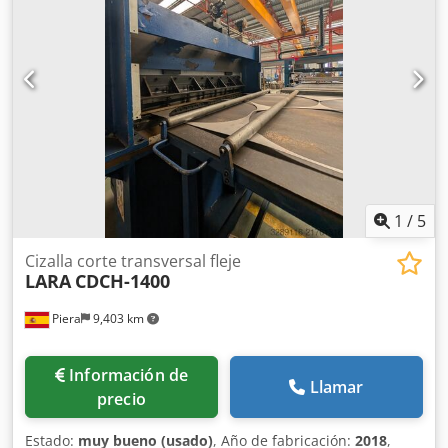
de accionamiento: 81,0 + kW Peso de la enderezadora: 14,5
t Instalación de banda compuesta por: - Desenrollador,
marca Schleicher, modelo HE 355 - 2100, con
accionamiento auxiliar, dispositivo de presión, móvil -
Mesa de carga de bobinas - Dispositivo extractor, marca
Schleicher - Cizalla de cabeza - Enderezadora, marca
Schnutz, modelo RME 18/50/13-2000 TZ, con
accionamiento de velocidad regulable sin
escalonamientos, 30 rodillos intermedios, 117 rodillos de
apoyo - Puente de bucle Chodpfx Aozrpu Ejh Aea -
Alimentador de rodillos, marca Schleicher, modelo WV-
1
/
5
SYS-A 160-2000
Cizalla corte transversal fleje
LARA
CDCH-1400
Piera
9,403 km
Información de
Llamar
precio
Estado:
muy bueno (usado)
, Año de fabricación:
2018
,