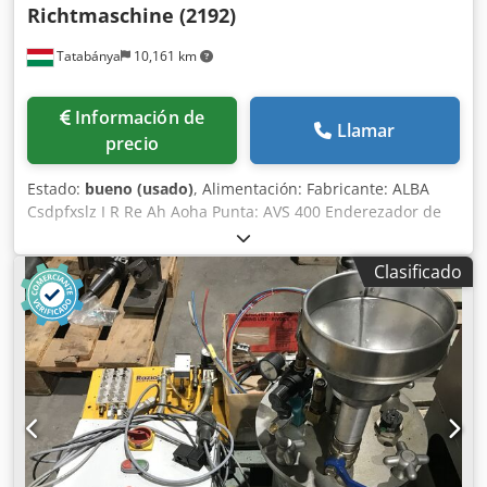
Richtmaschine (2192)
Tatabánya
10,161 km
Información de
Llamar
precio
Estado:
bueno (usado)
, Alimentación: Fabricante: ALBA
Csdpfxslz I R Re Ah Aoha Punta: AVS 400 Enderezador de
correa: Fabricante. George Tipo: SBK 2 ¡¡¡Doble
enderezamiento y línea de alimentación!!! ¡Con
Clasificado
documentación completa!