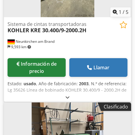
1
/
5
Sistema de cintas transportadoras
KOHLER
KRE 30.400/9-2000.2H
Neunkirchen am Brand
9,593 km
Información de
Llamar
precio
Estado:
usado
, Año de fabricación:
2003
, N.º de referencia:
Lg 35626 Línea de bobinado KOHLER 30.400/9 - 2000.2H de
segunda mano Año de fabricación: 2003 N.º de máquina:
70330 Dirección de trabajo: de izquierda a derecha Lado
Clasificado
de carga: trasero Chedpfx Ahszpbaze Asa Compuesto por:
Desbobinador doble 2000.2H Capacidad de carga: máx.
2.000 kg/lado Ancho de la banda: 85 a 400 mm (con brazo
de presión) Rango de expansión: 360 – 420 mm Diámetro
exterior: máx. 1.800 mm Expansión: hidráulica/sistema de