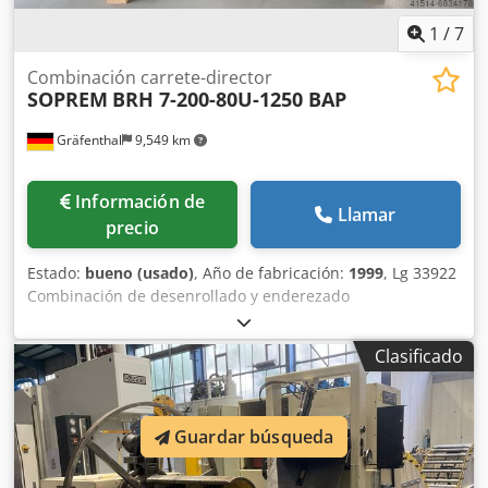
1
/
7
Combinación carrete-director
SOPREM
BRH 7-200-80U-1250 BAP
Gräfenthal
9,549 km
Información de
Llamar
precio
Estado:
bueno (usado)
, Año de fabricación:
1999
, Lg 33922
Combinación de desenrollado y enderezado
Chedpfohuwacox Ah Aja SOPREM BRH 7-200-80U-1250 BAP
Ancho de la banda: máx. 200 mm Peso del rollo: máx. 1.250
Clasificado
kg Rango de expansión: aprox. de 380 a 430 mm Diámetro
exterior del rollo: máx. 1.300 mm Grosor de la banda:
aprox. de 0,8 a 3 mm Dirección de trabajo: de derecha a
izquierda
Guardar búsqueda