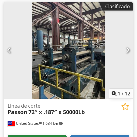
Clasificado
1
/
12
Línea de corte
Paxson
72″ x .187″ x 50000Lb
United States
1,634 km