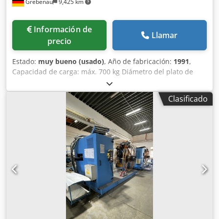
Grebenau
9,425 km
Información de
Llamar
precio
Estado:
muy bueno (usado)
, Año de fabricación:
1991
,
Capacidad de carga: máx. 700 kg Diámetro del plato de
bobina: 1.000 mm Diámetro exterior del carrete: máx.
1.400 mm Codpfxjuugi Es Ah Asha Diámetro interior del
Clasificado
carrete: 260 - 710 mm Ancho del carrete: máx. 120 mm