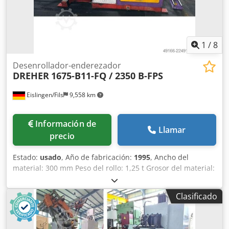
1
/
8
Desenrollador-enderezador
DREHER
1675-B11-FQ / 2350 B-FPS
Eislingen/Fils
9,558 km
Información de
Llamar
precio
Estado:
usado
, Año de fabricación:
1995
, Ancho del
material: 300 mm Peso del rollo: 1,25 t Grosor del material:
0,4 - 3,5 mm Diámetro interior del rollo: 320 - 420 mm
Diámetro exterior del rollo: 1300 mm Sección transversal
Clasificado
del material: 750 mm² Número de rodillos rectores: 11
Diámetro de los rodillos rectores: 60 mm Número de
rodillos de alimentación: 4 Diámetro de los rodillos: 60 mm