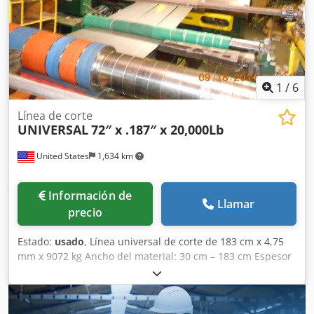
de aire, con dos secciones de rodillos de gravedad
1
/
6
Línea de corte
UNIVERSAL
72″ x .187″ x 20,000Lb
United States
1,634 km
Información de
Llamar
precio
Estado:
usado
, Línea universal de corte de 183 cm x 4,75
mm x 9072 kg Ancho del material: 30 cm – 183 cm Espesor
del material: 0,38 mm – 4,75 mm Peso del rollo: 9072 kg
Diámetro interior del rollo: 50,8 cm Diámetro exterior del
rollo: 183 cm Dirección: de izquierda a derecha Carro para