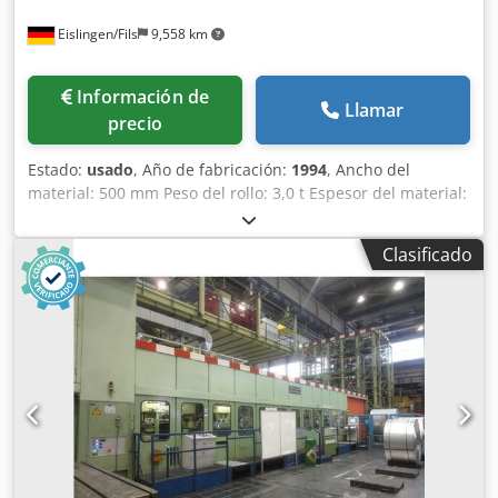
para los ejes articulados - Sistema de cambio rápido para
Eislingen/Fils
9,558 km
los rodillos enderezadores Mesa de transferencia de
banda + Control por ultrasonidos BÜU-5 con: - Control de
lazo mediante sensor ultrasónico (analógico) - Supervisión
Información de
de la holgura de la banda (mín/máx) - Supervisión del final
Llamar
precio
de la banda
Estado:
usado
, Año de fabricación:
1994
, Ancho del
material: 500 mm Peso del rollo: 3,0 t Espesor del material:
0,2 - 2,5 mm Diámetro interior del rollo: 470 - 530 mm
Diámetro exterior del rollo: 1400 mm Número de rodillos
Clasificado
rectores: 9 Diámetro de los rodillos rectores: 40 mm
Número de rodillos de alimentación y extracción: 4
Chjdozrppiepfx Ah Asa Sección transversal del material:
1200 mm² Velocidad: 1,5 - 30 m/min Espacio requerido
para el devanadero (ancho x largo x alto): 1,9 x 0,6 x 1,7 m
Peso del devanadero: 1,1 t Espacio requerido para la
máquina rectificadora (ancho x largo x alto): 3,3 x 1,3 x 2,7
m Peso de la máquina rectificadora: 3,0 t - Máquina
rectificadora RYD 40 x 500 con accionamiento de
regulación continua (los rodillos rectores inferiores están
accionados), los rodillos rectores se ajustan