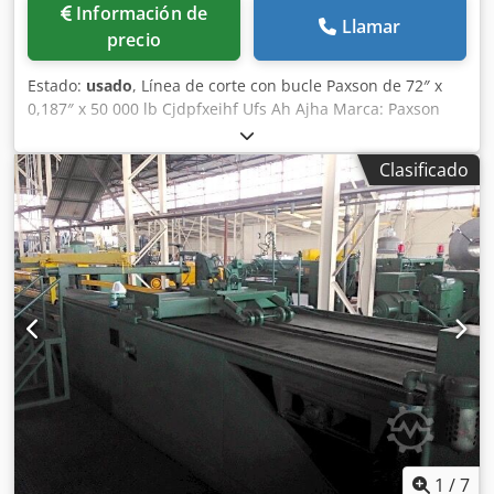
Información de
Llamar
precio
Estado:
usado
, Línea de corte con bucle Paxson de 72″ x
0,187″ x 50 000 lb Cjdpfxeihf Ufs Ah Ajha Marca: Paxson
Ancho del material: 12″ – 72″ (desenrolladora de 60″)
Espesor del material: 0,010″ – 0,187″ Peso de la bobina:
Clasificado
50 000 lb Diámetro interior de la bobina: 20″ – 24″
Diámetro exterior de la bobina: 72″ Velocidad: 500 /
1000 ppm Dirección: de derecha a izquierda Resistencia
del material: 40 000 psi de límite elástico / 50 000 psi de
cizalladura Material: acero al carbono, acero de alta
resistencia, acero galvanizado Carro de transferencia de
entrada Carro de bobina de entrada Desenrolladora con
eje Rodillo de presión motorizado Expansión motorizada
Base deslizante Mesa hidráulica de descascarillado
Rodillos de sujeción accionados
1
/
7