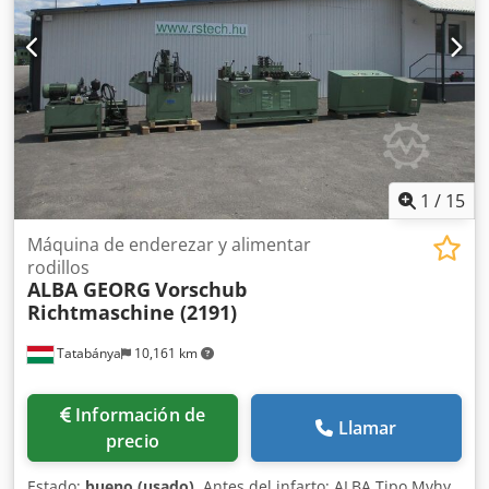
1
/
15
Máquina de enderezar y alimentar
rodillos
ALBA GEORG
Vorschub
Richtmaschine (2191)
Tatabánya
10,161 km
Información de
Llamar
precio
Estado:
bueno (usado)
, Antes del infarto: ALBA Tipo Mvhy