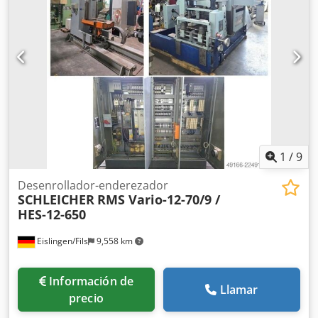
Velocidad: 5 - 30 m/min Chedpfxozrpu Sj Ah Aja Potencia
del motor: 5,0 kW Peso: 1,4 t Espacio requerido (ancho x
largo x alto): 3,3 x 1,85 x 1,7 m Máquina rectificadora (Tipo
1675-B11-FQ) con accionamiento de regulación continua,
rodillos rectores accionados, ajuste manual individual del
soporte de los rodillos, ajuste central del ancho de la
banda, cesta de rodillos de salida Devanador simple (Tipo
2350 B-FPS) no accionado, con freno neumático de
seguimiento, expansión central hidráulica, dispositivo de
presión neumático Control de la formación de bucles
mediante sensor
1
/
9
Desenrollador-enderezador
SCHLEICHER
RMS Vario-12-70/9 /
HES-12-650
Eislingen/Fils
9,558 km
Información de
Llamar
precio