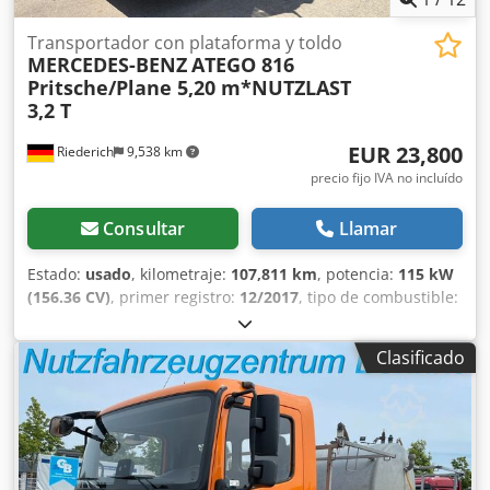
Carga útil: 2.140 kg - Neumáticos: 215/70R17,5 Muy buen
estado, vehículo alemán. Precio de exportación.
Transportador con plataforma y toldo
MERCEDES-BENZ
ATEGO 816
Pritsche/Plane 5,20 m*NUTZLAST
3,2 T
EUR 23,800
Riederich
9,538 km
precio fijo IVA no incluído
Consultar
Llamar
Estado:
usado
, kilometraje:
107,811 km
, potencia:
115 kW
(156.36 CV)
, primer registro:
12/2017
, tipo de combustible:
diésel
, peso total:
7,490 kg
, próxima inspección (TÜV):
06/2027
, color:
blanco
, tipo de engranaje:
mecánico
, clase
Clasificado
de emisión:
Euro 6
, número de asientos:
3
, volumen del
espacio de carga:
28 m³
, longitud del espacio de carga:
5,200 mm
, anchura del espacio de carga:
2,480 mm
, altura
del espacio de carga:
2,200 mm
, Año de fabricación:
2017
,
Equipamiento:
ABS, Programa electrónico de estabilidad
(ESP)
, ATEGO 816 con plataforma/lona de 5,20 m con