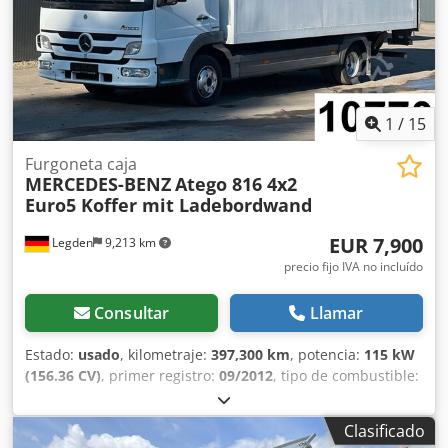
1
/
15
Furgoneta caja
MERCEDES-BENZ
Atego 816 4x2
Euro5 Koffer mit Ladebordwand
EUR 7,900
Legden
9,213 km
precio fijo IVA no incluído
Consultar
Llamar
Estado:
usado
, kilometraje:
397,300 km
, potencia:
115 kW
(156.36 CV)
, primer registro:
09/2012
, tipo de combustible:
diésel
, peso total:
7,490 kg
, color:
blanco
, tipo de
engranaje:
mecánico
, clase de emisión:
Euro 5
, longitud
Clasificado
del espacio de carga:
6,000 mm
, anchura del espacio de