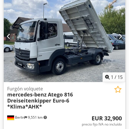
carga:
2,380 mm
, altura del espacio de carga:
2,300 mm
,
Equipamiento:
elevador trasero
, * Caja de cambios
manual * Cámara de marcha atrás Chedpfxozpg Dfj Am
Hoa * 3 plazas * Carrocería tipo furgón * Plataforma
elevadora trasera * Peso en vacío: 5.140 kg ---- Número
interno de vehículo: 10770 ---- Reservado el derecho a
errores y venta previa.
1
/
15
Furgón volquete
mercedes-benz
Atego 816
Dreiseitenkipper Euro-6
*Klima*AHK*
EUR 32,900
Berlin
9,551 km
precio fijo IVA no incluído