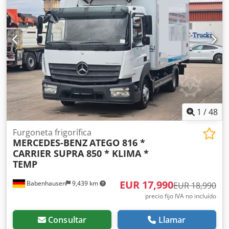
1
/
48
Furgoneta frigorífica
MERCEDES-BENZ
ATEGO 816 *
CARRIER SUPRA 850 * KLIMA *
TEMP
EUR 17,990
Babenhausen
9,439 km
EUR 18,990
precio fijo IVA no incluído
Consultar
Llamar