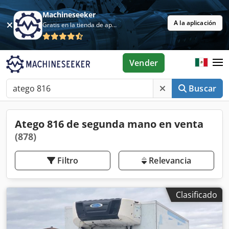
Machineseeker
A la aplicación
Gratis en la tienda de aplicaciones
Vender
Buscar
Atego 816 de segunda mano en venta
(878)
Filtro
Relevancia
Clasificado