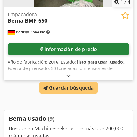
1
/
4
Empacadora
Bema
BMF 650
Berlin
9,544 km
Información de precio
Año de fabricación:
2016
, Estado:
listo para usar (usado)
,
Fuerza de prensado: 50 toneladas, dimensiones de
apertura: 870 x 1500 mm, dimensiones de la bala: 1500 x
1100 x 1100 mm, peso de la bala: 450 kg, longitud: 1524
Guardar búsqueda
mm, anchura: 2100 mm, altura: 3217 mm, peso: 1,93
toneladas, horas de funcionamiento: 18 horas. Djdpfx
Aeirakgjagsck
Bema usado
(9)
Busque en Machineseeker entre más que 200,000
máquinas usadas.