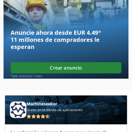
Bnc
Cabezal
Cabezal Plano
Anuncie ahora desde EUR 4.49
*
11 millones de compradores
le
Embudo
esperan
Gema
Grinder
Crear anuncio
Hainbuch
*por anuncio / mes
Hbm
Hema
Machineseeker
Gratis en la tienda de aplicaciones
Hermle
Maquina