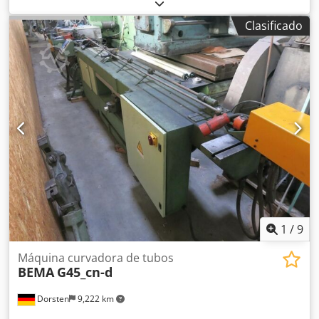
diámetro máximo de curvado: 63,5 mm Dcjdpfx Aajykl
Rzegek radio mínimo de curvado: 32 mm motor: 30 kW
Clasificado
1
/
9
Máquina curvadora de tubos
BEMA
G45_cn-d
Dorsten
9,222 km