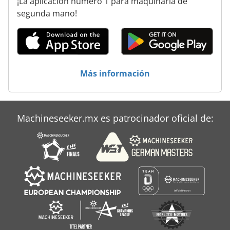
¡La aplicación número 1 para maquinaria de
Maquina Cepilladora
segunda mano!
Maquinas Combinadas
Meba
Metal
Más información
Mubea
Sbm
Machineseeker.mx es patrocinador oficial de:
Wema