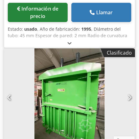
Información de
Llamar
precio
Estado:
usado
, Año de fabricación:
1995
, Diámetro del
tubo: 45 mm Espesor de pared: 2 mm Radio de curvatura
mín.: . mm Peso de la máquina aprox.: 1,7 t Espacio
requerido aprox.: 5x0,85x1,5 m sn 1765 Longitud del tubo
Clasificado
hasta 4100 Los datos técnicos son especificaciones del
fabricante u operador y, por tanto, no son vinculantes para
nosotros. Nos reservamos el derecho de venta previa; solo
se aplican nuestras condiciones generales de venta. Sobre
nosotros más de 400 máquinas propias en stock más de
15.000 m² de espacio de almacenamiento, capacidad de
grúa de 70 t más de 10.000 artículos y accesorios para su
taller Si desea vender máquinas, líneas de producción o su
empresa, Dcjdpoyutr Usfx Aagek contáctenos. Puede
encontrar más ofertas en nuestra página web. Las visitas
son posibles previa cita. Esperamos su visita. Su equipo
Markus Hirsch