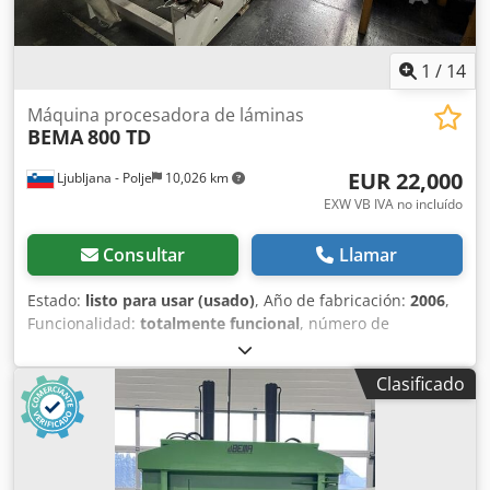
1
/
14
Máquina procesadora de láminas
BEMA
800 TD
EUR 22,000
Ljubljana - Polje
10,026 km
EXW VB IVA no incluído
Consultar
Llamar
Estado:
listo para usar (usado)
, Año de fabricación:
2006
,
Funcionalidad:
totalmente funcional
, número de
máquina/vehículo:
0306
, ancho total:
1,500 mm
, longitud
total:
5,800 mm
, altura total:
1,600 mm
, tipo de corriente
Clasificado
de entrada:
trifásico
, BEMA S.r.l. 800 td Máquina en buen
estado de funcionamiento, diseñada para fabricar bolsas
para congelador y bolsas con cierre hermético (tipo ZIP).
Para obtener más información, póngase en contacto con
nosotros. Dodpfozgb Akjx Aagock