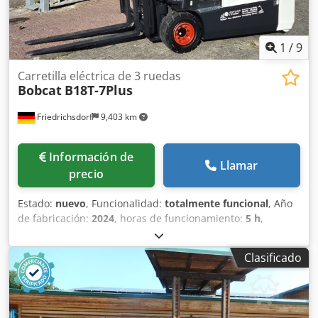
1
/
9
Carretilla eléctrica de 3 ruedas
Bobcat
B18T-7Plus
Friedrichsdorf
9,403 km
Información de
Llamar
precio
Estado:
nuevo
, Funcionalidad:
totalmente funcional
, Año
de fabricación:
2024
, horas de funcionamiento:
5 h
,
capacidad de carga:
1,800 kg
, altura de elevación:
4,750
mm
, ascensor libre:
1,540 mm
, tipo de combustible:
Clasificado
eléctrico
, tipo de mástil:
triple
, altura de construcción:
2,130 mm
, potencia:
6 kW (8.16 CV)
, anchura del
portahorquillas:
902 mm
, longitud de la horquilla:
1,200
mm
, peso en vacío:
3,250 kg
, longitud total:
1,991 mm
,