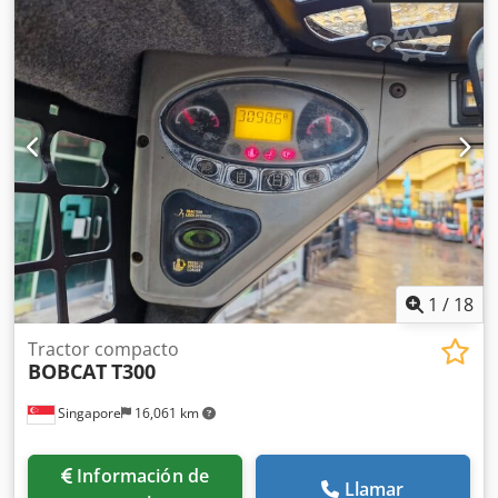
1
/
18
Tractor compacto
BOBCAT
T300
Singapore
16,061 km
Información de
Llamar