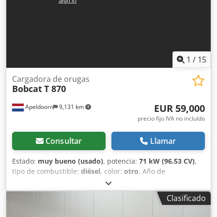
Lámpara(s) de trabajo - Ventilador - Guardabarros -
Horquillas para palets - Cambio rápido - Luz de
señalización - Patas de apoyo = Observaciones = Tren
motriz Norma de emisiones: Stage V / Tier IV final General
País de fabricación: Francia
1
/
15
Cargadora de orugas
Bobcat
T 870
EUR 59,000
Apeldoorn
9,131 km
precio fijo IVA no incluído
Consultar
Llamar
Estado:
muy bueno (usado)
, potencia:
71 kW (96.53 CV)
,
tipo de combustible:
diésel
, color:
otro
, Año de
fabricación:
2021
, horas de funcionamiento:
3,534 h
,
Equipamiento:
aire acondicionado
, Año de fabricación:
Clasificado
2021 Peso en vacío: 5.863 kg Dimensiones (L x A x H): 390 x
215 x 212 cm Dirección: rígida Tipo de motor: Bobcat D34