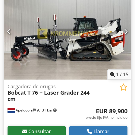
Sistema de cambio rápido: sí Certificación CE: sí Estado
técnico: muy bueno Estado óptico: muy bueno = Otras
opciones y equipamiento = - 3er circuito hidráulico - Faros
de trabajo - Orugas de goma - Alto caudal - Acoplador
rápido hidráulico - Radio = Observaciones = Tren motriz
Normativa / Nivel: Stage IV / Tier IV final General País de
fabricación: EE.UU. Estado Chjdpfx Aoyc Nxtsd Sja Tipo CE:
CE Hidráulica auxiliar de alto caudal, 2 velocidades de
traslación, suspensión del tren de rodaje, focos de trabajo
adicionales, acoplador rápido hidráulico, radio, asiento
neumático, pintura original.
1
/
15
Cargadora de orugas
Bobcat
T 76 + Laser Grader 244
cm
EUR 89,900
Apeldoorn
9,131 km
precio fijo IVA no incluído
Consultar
Llamar