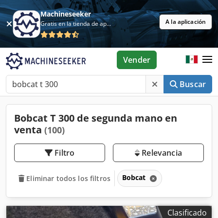
Machineseeker
A la aplicación
Gratis en la tienda de aplicaciones
Vender
Buscar
Bobcat T 300 de segunda mano en
venta
(100)
Filtro
Relevancia
Bobcat
Eliminar todos los filtros
Clasificado