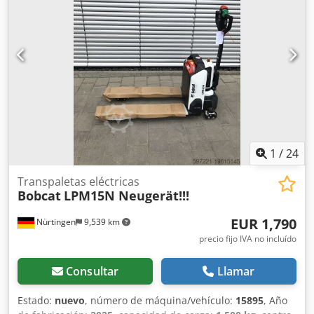
002740 Especificaciones de la batería: 24 V, 60 Ah
1
/
24
Transpaletas eléctricas
Bobcat
LPM15N Neugerät!!!
EUR 1,790
Nürtingen
9,539 km
precio fijo IVA no incluído
Consultar
Llamar
Estado:
nuevo
, número de máquina/vehículo:
15895
, Año