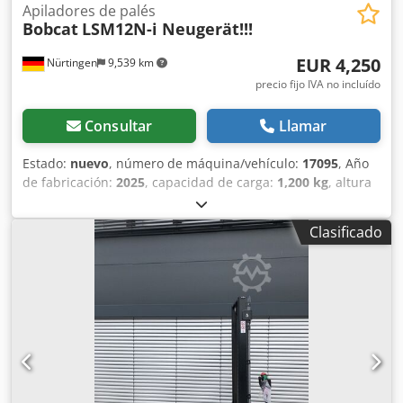
Apiladores de palés
Bobcat
LSM12N-i Neugerät!!!
EUR 4,250
Nürtingen
9,539 km
precio fijo IVA no incluído
Consultar
Llamar
Estado:
nuevo
, número de máquina/vehículo:
17095
, Año
de fabricación:
2025
, capacidad de carga:
1,200 kg
, altura
de elevación:
2,900 mm
, centro de carga:
600 mm
, tipo de
combustible:
eléctrico
, tipo de mástil:
Simplex
, altura de
Clasificado
construcción:
1,970 mm
, voltaje de la batería:
24 V
,
longitud de la horquilla:
1,150 mm
, peso total:
665 kg
,
5180321 Número de serie: OBWNR-000081 Chodpfx Aozfd
Dbod Soa Especificaciones de la batería: 24 V, 60 Ah