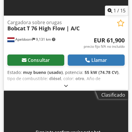
1
/
15
Cargadora sobre orugas
Bobcat
T 76 High Flow | A/C
EUR 61,900
Apeldoorn
9,131 km
precio fijo IVA no incluído
Consultar
Llamar
Estado:
muy bueno (usado)
, potencia:
55 kW (74.78 CV)
,
tipo de combustible:
diésel
, color:
otro
, Año de
fabricación:
2024
, horas de funcionamiento:
1,231 h
,
Equipamiento:
aire acondicionado
, Información técnica
Clasificado
Número de cilindros: 4 Cilindrada del motor: 2.400 cc
Dirección: Bock Marca del motor: Bobcat Peso en vacío:
4.898 kg Dimensiones (L x An x Al): 390 x 186 x 206 cm
Funcionalidad Sistema de cambio rápido: Sí Marcado CE: sí
Estado Estado técnico: muy bueno Estado estético: muy
bueno = Otras opciones y accesorios = - 3er circuito