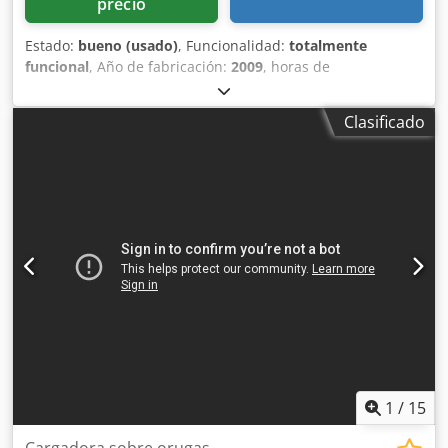
precio
Estado:
bueno (usado)
, Funcionalidad:
totalmente
funcional
, Año de fabricación:
2009
, horas de
funcionamiento:
3,090 h
, número de máquina/vehículo:
A5GU35248
, CARGADORA ORUGA BOBCAT USADA
Clasificado
MODELO: T300 NÚMERO DE SERIE: A5GU35248 AÑO: 2009
Chjdpfxsx Tqmho Ad Sja HORAS: 3090
1
/
15
Cargadora sobre orugas