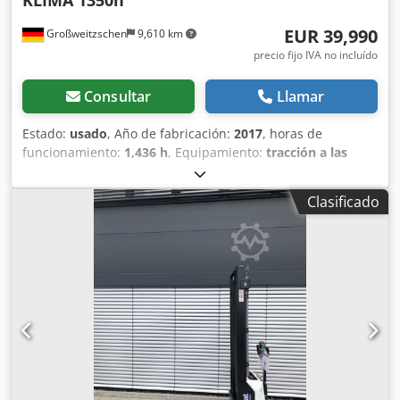
EUR 39,990
Großweitzschen
9,610 km
precio fijo IVA no incluído
Consultar
Llamar
Estado:
usado
, Año de fabricación:
2017
, horas de
funcionamiento:
1,436 h
, Equipamiento:
tracción a las
cuatro ruedas
, Ofrecemos una máquina E85 poco común,
no procedente de una empresa de construcción pequeña,
Clasificado
con aire acondicionado. * BRAZO EXTENDIBLE con
PINZA/DEDO * Pala hidráulica para excavación, disponible
como opción, en stock con un precio adicional justo. *
Procedente de una empresa de construcción pequeña.
Chjdpjzr Avvsfx Ad Sea * Modelo para el mercado alemán.
* Solo 1350 horas de funcionamiento. * Orugas de goma. *
Revisión general en 2025 en BOBCAT. * Motor diésel de 44
kW, fabricante Yanmar. * Tuberías para herramientas
adicionales. * Sistema de cambio rápido. * Faros
adicionales. * Estado de conservación excelente. ----Somos
un taller especializado en vehículos y maquinaria de