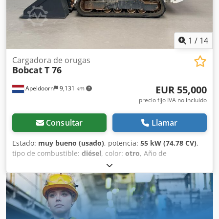
fabricación: EE. UU. Estado Tipo CE: CE Chjdpfx Adexn S N
Re Sea Acoplamiento rápido hidráulico, 2 velocidades,
pantalla grande, cámara de marcha atrás, aire
acondicionado, asiento neumático.
1
/
14
Cargadora de orugas
Bobcat
T 76
EUR 55,000
Apeldoorn
9,131 km
precio fijo IVA no incluído
Consultar
Llamar
Estado:
muy bueno (usado)
, potencia:
55 kW (74.78 CV)
,
tipo de combustible:
diésel
, color:
otro
, Año de
fabricación:
2023
, horas de funcionamiento:
1,585 h
,
Equipamiento:
aire acondicionado
, Peso en vacío: 4.898 kg
Dimensiones (L x An x Al): 395 x 220 x 208 cm Dirección:
rígida Marca del motor: Bobcat Marcado CE: sí Estado
técnico: muy bueno Estado visual: muy bueno Cjdpfey D D
Slex Ad Ssha = Otras opciones y equipamiento = - 3er