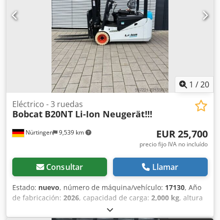
batería: 48 V, 600 Ah, de litio.
1
/
20
Eléctrico - 3 ruedas
Bobcat
B20NT Li-Ion Neugerät!!!
EUR 25,700
Nürtingen
9,539 km
precio fijo IVA no incluído
Consultar
Llamar
Estado:
nuevo
, número de máquina/vehículo:
17130
, Año
de fabricación:
2026
, capacidad de carga:
2,000 kg
, altura
de elevación:
4,800 mm
, ascensor libre:
1,484 mm
, centro
de carga:
500 mm
, tipo de combustible:
eléctrico
, tipo de