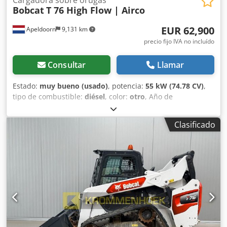
Bobcat
T 76 High Flow | Airco
EUR 62,900
Apeldoorn
9,131 km
precio fijo IVA no incluído
Consultar
Llamar
Estado:
muy bueno (usado)
, potencia:
55 kW (74.78 CV)
,
tipo de combustible:
diésel
, color:
otro
, Año de
fabricación:
2024
, horas de funcionamiento:
916 h
,
Equipamiento:
aire acondicionado
, Información técnica
Clasificado
Número de cilindros: 4 Cilindrada del motor: 2.400 cc Tipo
de chasis: rígido Dirección: rígida Marca del motor: Bobcat
Peso en vacío: 4.898 kg Dimensiones (L x A x H): 390 x 186 x
206 cm Funcional Sistema de cambio rápido: Sí
Certificación CE: sí Estado Estado técnico: muy bueno
Estado visual: muy bueno = Otras opciones y equipamiento
= - Faro(s) de trabajo - Suspensión del brazo - Orugas de
goma - Gran caudal - Acoplamiento rápido hidráulico - Luz
de señalización - Dos velocidades = Observaciones = Tren
motriz Nivel (Tier): Stage V / Tier IV final General País de