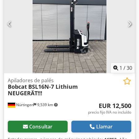
1
/
30
Apiladores de palés
Bobcat
BSL16N-7 Lithium
NEUGERÄT!!!
EUR 12,500
Nürtingen
9,539 km
precio fijo IVA no incluído
Consultar
Llamar