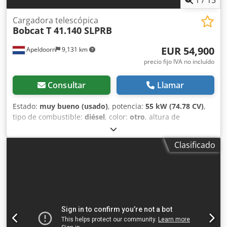
Cargadora telescópica
Bobcat
T 41.140 SLPRB
EUR 54,900
Apeldoorn
9,131 km
precio fijo IVA no incluído
Consultar
Llamar
Estado:
muy bueno (usado)
, potencia:
55 kW (74.78 CV)
,
tipo de combustible:
diésel
, color:
otro
, altura de
elevación:
13,700 mm
, tipo de mástil:
triple
, Año de
fabricación:
2022
, horas de funcionamiento:
1,210 h
,
Clasificado
Información general Año de fabricación: 2022 Información
técnica Número de cilindros: 4 Tipo de motor: Bobcat D34
Peso en vacío: 10.180 kg Dimensiones (L x A x H): 611 x 242
x 252 cm Funcionalidad Cedpfoy U Ntvox Ad Sjha
Capacidad de elevación: 4.100 kg Alcance máximo: 940 cm
Sistema de cambio rápido: Sí Marcado CE: sí Estado Estado
técnico: muy bueno Estado estético: muy bueno = Otras
opciones y equipamiento = - 3er circuito hidráulico -