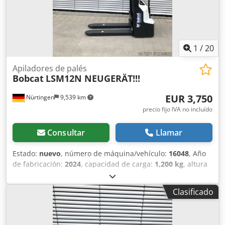
1
/
20
Apiladores de palés
Bobcat
LSM12N NEUGERÄT!!!
EUR 3,750
Nürtingen
9,539 km
precio fijo IVA no incluído
Consultar
Llamar
Estado:
nuevo
, número de máquina/vehículo:
16048
, Año
de fabricación:
2024
, capacidad de carga:
1,200 kg
, altura
de elevación:
3,200 mm
, centro de carga:
600 mm
, tipo de
combustible:
eléctrico
, tipo de mástil:
Simplex
, altura de
Clasificado
construcción:
2,080 mm
, voltaje de la batería:
24 V
,
longitud de la horquilla:
1,150 mm
, peso total:
576 kg
,
5076939 Chsdpfxoykc Rrj Ad Soa Número de serie: OBWNL-