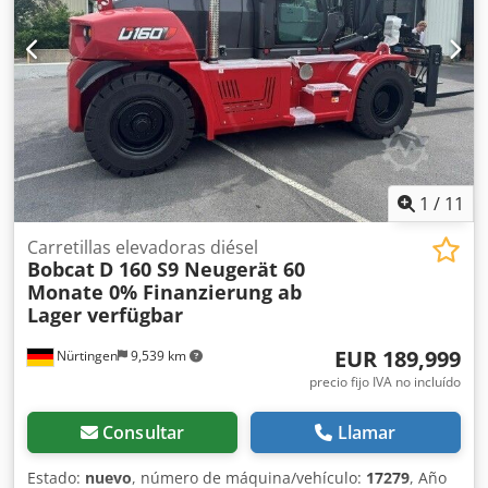
1
/
11
Carretillas elevadoras diésel
Bobcat
D 160 S9 Neugerät 60
Monate 0% Finanzierung ab
Lager verfügbar
EUR 189,999
Nürtingen
9,539 km
precio fijo IVA no incluído
Consultar
Llamar
Estado:
nuevo
, número de máquina/vehículo:
17279
, Año