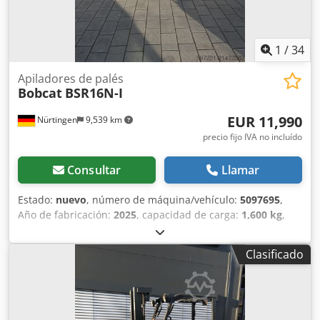
1
/
34
Apiladores de palés
Bobcat
BSR16N-I
EUR 11,990
Nürtingen
9,539 km
precio fijo IVA no incluído
Consultar
Llamar
Estado:
nuevo
, número de máquina/vehículo:
5097695
,
Año de fabricación:
2025
, capacidad de carga:
1,600 kg
,
altura de elevación:
4,620 mm
, ascensor libre:
1,400 mm
,
centro de carga:
600 mm
, tipo de combustible:
eléctrico
,
Clasificado
tipo de mástil:
triple
, altura de construcción:
2,120 mm
,
voltaje de la batería:
25.6 V
, longitud de la horquilla:
1,150
mm
, peso total:
1,412 kg
, 5097695 Número de serie:
OBWNQ-00000 Crjdpfx Aoytld Tsidsf Especificaciones de la
batería: 25,6 V, 150 Ah.