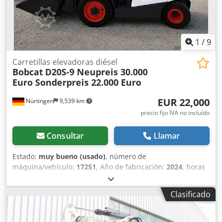
1
/
9
Carretillas elevadoras diésel
Bobcat
D20S-9 Neupreis 30.000
Euro Sonderpreis 22.000 Euro
EUR 22,000
Nürtingen
9,539 km
precio fijo IVA no incluído
Consultar
Llamar
Estado:
muy bueno (usado)
, número de
máquina/vehículo:
17251
, Año de fabricación:
2024
, horas
de funcionamiento:
430 h
, capacidad de carga:
2,000 kg
,
altura de elevación:
4,730 mm
, ascensor libre:
1,470 mm
,
Clasificado
centro de carga:
500 mm
, tipo de combustible:
diésel
, tipo
de mástil:
triple
, altura de construcción:
2,190 mm
,
longitud de la horquilla:
1,050 mm
, tamaño del neumático