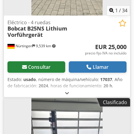
1
/
34
Eléctrico - 4 ruedas
Bobcat
B25NS Lithium
Vorführgerät
EUR 25,000
Nürtingen
9,539 km
precio fijo IVA no incluído
Consultar
Llamar
Estado:
usado
, número de máquina/vehículo:
17037
, Año
de fabricación:
2024
, horas de funcionamiento:
20 h
,
capacidad de carga:
2,500 kg
, altura de elevación:
4,710
mm
, ascensor libre:
1,700 mm
, centro de carga:
500 mm
,
Clasificado
tipo de combustible:
eléctrico
, tipo de mástil:
triple
, altura
de construcción:
2,180 mm
, voltaje de la batería:
48 V
,
longitud de la horquilla:
1,200 mm
, tamaño del neumático
delantero:
23X9-10
, tamaño del neumático trasero:
18X7-8
,
peso total:
3,552 kg
, 5141046 Número de serie: FBA47-