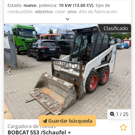
Estado:
nuevo
, potencia:
10 kW (13.60 CV)
, tipo de
combustible:
eléctrico
, color:
otro
, Año de fabricación:
2025
, horas de funcionamiento:
1 h
, Propulsión: oruga
Peso en vacío: 1.910 kg Dimensiones (L x An x Al): 381 x 98 x
Clasificado
230 cm Marcado CE: sí Estado general: muy bueno Estado
técnico: muy bueno Estado visual: muy bueno = Opciones y
accesorios adicionales = - Función de martillo/selección -
Función de rotación = Observaciones = General País de
fabricación: República Checa Estado Crjdpfjznrnmex Aidsf
Tipo CE: CE 2 funciones hidráulicas adicionales para
cizalla/cuchara clasificadora, juego de protección de
cilindro, chasis extensible
1
/
25
Guardar búsqueda
Cargadora de ruedas
BOBCAT
553 /Schaufel +