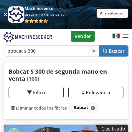
Machineseeker
A la aplicación
Gratis en la tienda de aplicaciones
Vender
Buscar
Bobcat S 300 de segunda mano en
venta
(100)
Filtro
Relevancia
Bobcat
Eliminar todos los filtros
Clasificado