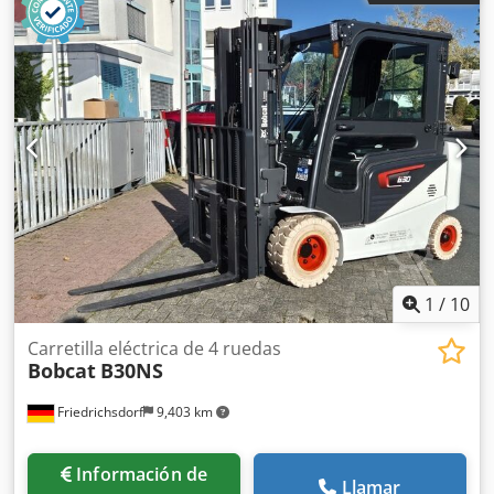
1,150 mm
, peso en vacío:
585 kg
, longitud total:
1,710 mm
,
tipo de accionamiento:
Elektro
, ancho de construcción:
800 mm
, Apilador Centro de carga: 600 mm Ancho de
horquillas: 180 mm Grosor de horquillas: 60 mm Tipo de
mástil: Dúplex Estado: Nuevo Estado técnico: Nuevo Tipo
de neumático delantero: Poliuretano Estado del neumático
delantero: 80 - 100% Tipo de neumático trasero:
Poliuretano Estado del neumático trasero: 80 - 100%
Batería Voltios: 24V Batería Ah: 60Ah Tipo de batería: Ion
de litio Año de fabricación de la batería: 2026 Estado de la
batería: 80 - 100% Crsdpjy Uz Sqofx Aidof Certificado CE,
Batería de ion de litio libre de mantenimiento 24 V
1
/
10
Carretilla eléctrica de 4 ruedas
Bobcat
B30NS
Friedrichsdorf
9,403 km
Información de
Llamar