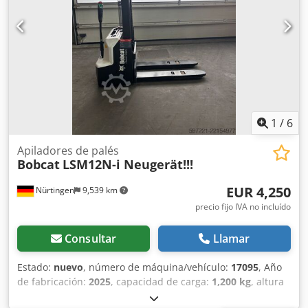
4880-01823 Cedpfx Aioy Hau Iodorf Especificaciones de la
batería: 48 V, 600 Ah, de litio.
1
/
6
Apiladores de palés
Bobcat
LSM12N-i Neugerät!!!
EUR 4,250
Nürtingen
9,539 km
precio fijo IVA no incluído
Consultar
Llamar
Estado:
nuevo
, número de máquina/vehículo:
17095
, Año
de fabricación:
2025
, capacidad de carga:
1,200 kg
, altura
de elevación:
2,900 mm
, centro de carga:
600 mm
, tipo de