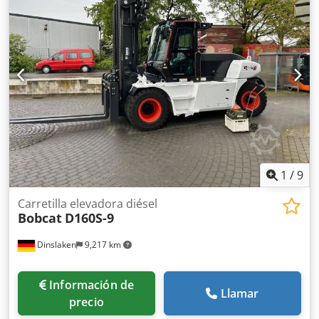
longitud de la horquilla:
1,200 mm
, tamaño del neumático
delantero:
18x7-8
, tamaño del neumático trasero:
15x4,5-8
,
peso total:
3,140 kg
, 5069976 Número de serie: FBA11-
4180-08577 Especificaciones de la batería: 48 V, 575 Ah
Crsdpfx Aisyhizxsdef
1
/
9
Carretilla elevadora diésel
Bobcat
D160S-9
Dinslaken
9,217 km
Información de
Llamar
precio