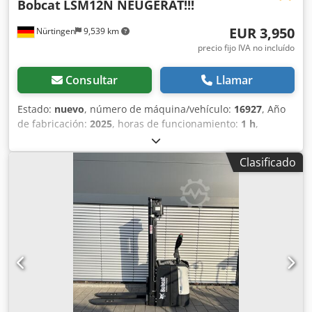
Bobcat
LSM12N NEUGERÄT!!!
EUR 3,950
Nürtingen
9,539 km
precio fijo IVA no incluído
Consultar
Llamar
Estado:
nuevo
, número de máquina/vehículo:
16927
, Año
de fabricación:
2025
, horas de funcionamiento:
1 h
,
capacidad de carga:
1,200 kg
, altura de elevación:
3,620
mm
, centro de carga:
600 mm
, tipo de combustible:
Clasificado
eléctrico
, tipo de mástil:
Simplex
, altura de construcción:
2,280 mm
, voltaje de la batería:
24 V
, longitud de la
horquilla:
1,150 mm
, peso total:
576 kg
, 5108763
Crjdpfxjyv S Rmj Aidof Número de serie: OBWNL-003130
Especificaciones de la batería: 24 V, 60 Ah.