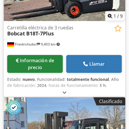
1
/
9
Carretilla eléctrica de 3 ruedas
Bobcat
B18T-7Plus
Friedrichsdorf
9,403 km
Información de
Llamar
precio
Estado:
nuevo
, Funcionalidad:
totalmente funcional
, Año
de fabricación:
2024
, horas de funcionamiento:
5 h
,
capacidad de carga:
1,800 kg
, altura de elevación:
4,750
mm
, ascensor libre:
1,540 mm
, tipo de combustible:
Clasificado
eléctrico
, tipo de mástil:
triple
, altura de construcción:
2,130 mm
, potencia:
6 kW (8.16 CV)
, anchura del
portahorquillas:
902 mm
, longitud de la horquilla:
1,200
mm
, peso en vacío:
3,250 kg
, longitud total:
1,991 mm
,
tipo de accionamiento:
Elektro
, ancho de construcción: