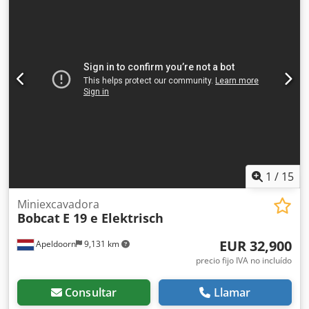
PIN, sistema de cámaras delante y detrás, sistema de
advertencia de colisión trasera, posicionamiento vertical
automático del mástil, ajuste simultáneo de las horquillas
con válvula de desplazamiento lateral
1
/
15
Miniexcavadora
Bobcat
E 19 e Elektrisch
EUR 32,900
Apeldoorn
9,131 km
precio fijo IVA no incluído
Consultar
Llamar