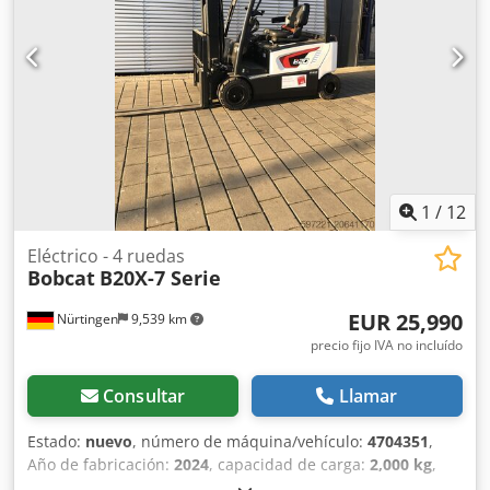
1
/
12
Eléctrico - 4 ruedas
Bobcat
B20X-7 Serie
EUR 25,990
Nürtingen
9,539 km
precio fijo IVA no incluído
Consultar
Llamar
Estado:
nuevo
, número de máquina/vehículo:
4704351
,
Año de fabricación:
2024
, capacidad de carga:
2,000 kg
,
altura de elevación:
4,730 mm
, ascensor libre:
1,000 mm
,