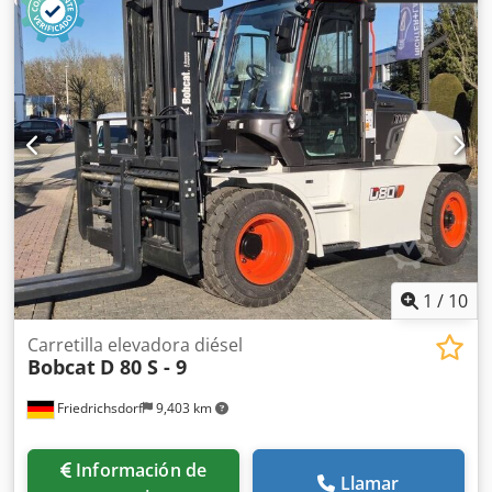
1
/
10
Carretilla elevadora diésel
Bobcat
D 80 S - 9
Friedrichsdorf
9,403 km
Información de
Llamar