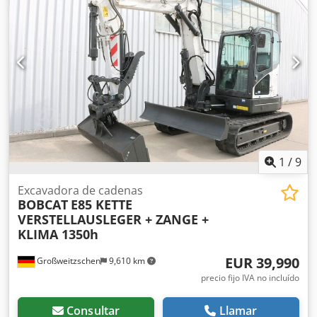
delantero:
7.00-15 5.50
, tamaño del neumático trasero:
6.50-10
, peso total:
4,053 kg
, 5215420 Crsdpfx Ajzr Db
Hoidjf Número de serie: FDA2A-5052-00236
1
/
9
Excavadora de cadenas
BOBCAT
E85 KETTE
VERSTELLAUSLEGER + ZANGE +
KLIMA 1350h
EUR 39,990
Großweitzschen
9,610 km
precio fijo IVA no incluído
Consultar
Llamar