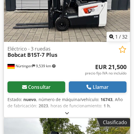
1
/
32
Eléctrico - 3 ruedas
Bobcat
B15T-7 Plus
EUR 21,500
Nürtingen
9,539 km
precio fijo IVA no incluído
Consultar
Llamar
Estado:
nuevo
, número de máquina/vehículo:
16743
, Año
de fabricación:
2023
, horas de funcionamiento:
1 h
,
capacidad de carga:
1,500 kg
, altura de elevación:
4,750
mm
, ascensor libre:
1,545 mm
, centro de carga:
500 mm
,
Clasificado
tipo de combustible:
eléctrico
, tipo de mástil:
triple
, altura
de construcción:
2,130 mm
, voltaje de la batería:
48 V
,