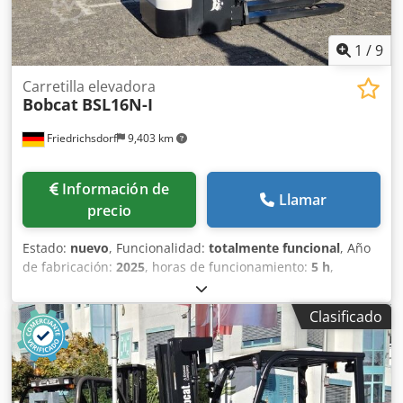
1
/
9
Carretilla elevadora
Bobcat
BSL16N-I
Friedrichsdorf
9,403 km
Información de
Llamar
precio
Estado:
nuevo
, Funcionalidad:
totalmente funcional
, Año
de fabricación:
2025
, horas de funcionamiento:
5 h
,
capacidad de carga:
1,600 kg
, altura de elevación:
4,620
mm
, ascensor libre:
1,520 mm
, tipo de combustible:
Clasificado
eléctrico
, tipo de mástil:
triple
, altura de construcción:
2,108 mm
, longitud de la horquilla:
1,150 mm
, peso en
vacío:
1,340 kg
, longitud total:
1,964 mm
, tipo de
accionamiento:
Elektro
, ancho de construcción:
820 mm
,
Transpaleta Centro de carga: 600 Ancho de la horquilla: