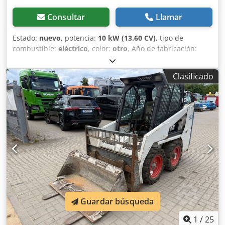
Consultar
Llamar
Estado:
nuevo
, potencia:
10 kW (13.60 CV)
, tipo de
combustible:
eléctrico
, color:
otro
, Año de fabricación:
2025
, horas de funcionamiento:
1 h
, Propulsión: oruga
Dedpfx Asznrnmeihjkr Peso en vacío: 1.910 kg Dimensiones
Clasificado
(L x An x Al): 381 x 98 x 230 cm Marcado CE: sí Estado
general: muy bueno Estado técnico: muy bueno Estado
visual: muy bueno = Opciones y accesorios adicionales = -
Función de martillo/selección - Función de rotación =
Observaciones = General País de fabricación: República
Checa Estado Tipo CE: CE 2 funciones hidráulicas
adicionales para cizalla/cuchara clasificadora, juego de
protección de cilindro, chasis extensible
Guardar búsqueda
1
/
25