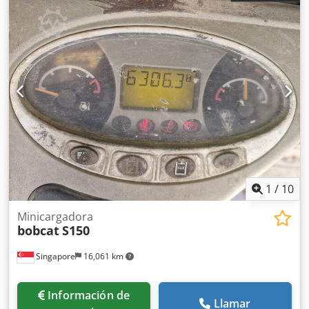
1
/
10
Minicargadora
bobcat
S150
Singapore
16,061 km
Información de
Llamar