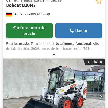
Carretilla eléctrica de 4 ruedas
Bobcat
B30NS
Friedrichsdorf
9,403 km
Información de
Llamar
precio
Estado:
usado
, Funcionalidad:
totalmente funcional
, Año
de fabricación:
2024
, horas de funcionamiento:
70 h
,
capacidad de carga:
3,000 kg
, altura de elevación:
4,710
mm
, ascensor libre:
1,475 mm
, tipo de combustible:
Clickout
eléctrico
, tipo de mástil:
triple
, altura de construcción:
2,145 mm
, potencia:
16 kW (21.75 CV)
, anchura del
portahorquillas:
1,116 mm
, longitud de la horquilla:
1,200
mm
, peso en vacío:
4,850 kg
, longitud total:
2,520 mm
,
tipo de accionamiento:
Elektro
, ancho de construcción:
1,244 mm
, Apilador eléctrico de 4 ruedas Centro de
gravedad de la carga: 500 Ancho de las horquillas: 122 mm
Grosor de las horquillas: 45 mm Clase ISO: Clase ISO 3 =
2.500 - 4.999 kg Tipo de mástil: Tríplex Clase de velocidad: