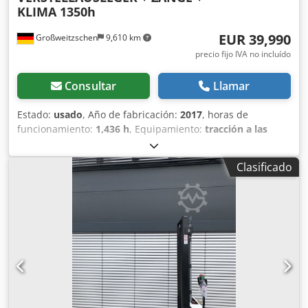
KLIMA 1350h
EUR 39,990
Großweitzschen
9,610 km
precio fijo IVA no incluído
Consultar
Llamar
Estado:
usado
, Año de fabricación:
2017
, horas de
funcionamiento:
1,436 h
, Equipamiento:
tracción a las
cuatro ruedas
, Ofrecemos una máquina E85 poco común,
no procedente de una empresa de construcción pequeña,
Clasificado
con aire acondicionado. * BRAZO EXTENDIBLE con
PINZA/DEDO * Pala hidráulica para excavación, disponible
como opción, en stock con un precio adicional justo. *
Procedente de una empresa de construcción pequeña. *
Modelo para el mercado alemán. Dksdpfx Aiezr Avvjher *
Solo 1350 horas de funcionamiento. * Orugas de goma. *
Revisión general en 2025 en BOBCAT. * Motor diésel de 44
kW, fabricante Yanmar. * Tuberías para herramientas
adicionales. * Sistema de cambio rápido. * Faros
adicionales. * Estado de conservación excelente. ----Somos