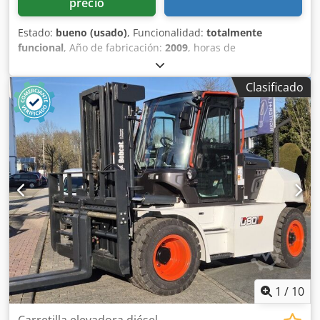
precio
Estado:
bueno (usado)
, Funcionalidad:
totalmente
funcional
, Año de fabricación:
2009
, horas de
funcionamiento:
6,306 h
, número de máquina/vehículo:
A3L135221
, MINICARGADORA BOBCAT USADA EN
Clasificado
CONDICIONES DE TRABAJO MODELO: S150 Dkodpfxsyzdixo
Aihor NÚMERO DE SERIE: A3L135221 AÑO: 2009 HORAS:
6306
1
/
10
Carretilla elevadora diésel