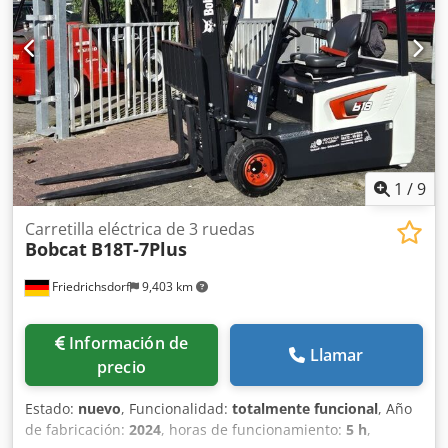
560 mm Tipo de mástil: Triplex Dksdpfowi Acgox Aihjr
Condición: Nuevo Estado técnico: Nuevo Tipo de
neumáticos delanteros: poliuretano Estado de los
neumáticos delanteros: 80 - 100% Tipo de neumáticos
traseros: poliuretano Estado de los neumáticos traseros:
80 - 100% Voltaje de la batería: 24 V Batería Ah: 150 Ah
Tipo de batería: iones de litio Año de fabricación de la
batería: 2025 Estado de la batería: 80 - 100% Carrera
inicial, carrera libre completa, certificado CE, Batería de
1
/
9
iones de litio que no requiere mantenimiento.
Carretilla eléctrica de 3 ruedas
Bobcat
B18T-7Plus
Friedrichsdorf
9,403 km
Información de
Llamar
precio
Estado:
nuevo
, Funcionalidad:
totalmente funcional
, Año
de fabricación:
2024
, horas de funcionamiento:
5 h
,