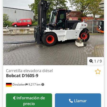
longitud de la horquilla:
1,200 mm
, tamaño del neumático
delantero:
18x7-8
, tamaño del neumático trasero:
15x4,5-8
,
peso total:
3,140 kg
, 5069976 Dkjdpfx Aisyhizxjhsr Número
de serie: FBA11-4180-08577 Especificaciones de la batería:
48 V, 575 Ah
1
/
9
Carretilla elevadora diésel
Bobcat
D160S-9
Dinslaken
9,217 km
Información de
Llamar
precio