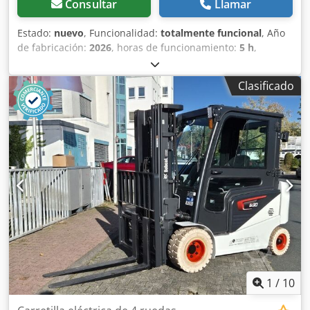
Consultar
Llamar
Estado:
nuevo
, Funcionalidad:
totalmente funcional
, Año
de fabricación:
2026
, horas de funcionamiento:
5 h
,
capacidad de carga:
1,200 kg
, altura de elevación:
3,200
mm
, tipo de combustible:
eléctrico
, tipo de mástil:
dúplex
,
Clasificado
altura de construcción:
2,150 mm
, longitud de la horquilla:
1,150 mm
, peso en vacío:
585 kg
, longitud total:
1,710 mm
,
tipo de accionamiento:
Elektro
, ancho de construcción:
800 mm
, Apilador Centro de carga: 600 mm Ancho de
horquillas: 180 mm Grosor de horquillas: 60 mm Tipo de
mástil: Dúplex Estado: Nuevo Estado técnico: Nuevo
Dedpfxey Uz Sqj Aihskr Tipo de neumático delantero:
Poliuretano Estado del neumático delantero: 80 - 100%
Tipo de neumático trasero: Poliuretano Estado del
neumático trasero: 80 - 100% Batería Voltios: 24V Batería
Ah: 60Ah Tipo de batería: Ion de litio Año de fabricación de
la batería: 2026 Estado de la batería: 80 - 100% Certificado
CE, Batería de ion de litio libre de mantenimiento 24 V
1
/
10