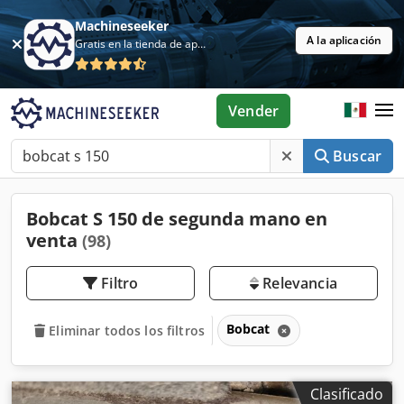
Machineseeker
A la aplicación
Gratis en la tienda de aplicaciones
Vender
Buscar
Bobcat S 150 de segunda mano en
venta
(98)
Filtro
Relevancia
Bobcat
Eliminar todos los filtros
Clasificado