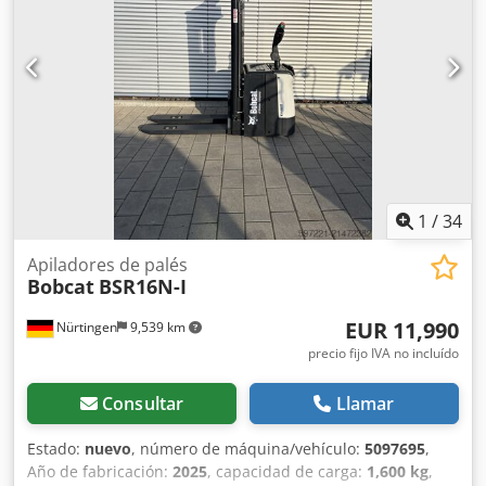
V, 60 Ah. Dkodpfxsyv S Rms Aiher
1
/
34
Apiladores de palés
Bobcat
BSR16N-I
EUR 11,990
Nürtingen
9,539 km
precio fijo IVA no incluído
Consultar
Llamar
Estado:
nuevo
, número de máquina/vehículo:
5097695
,
Año de fabricación:
2025
, capacidad de carga:
1,600 kg
,