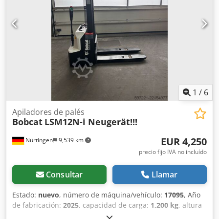
Número de serie: FBA47-4880-01823 Especificaciones de la
batería: 48 V, 600 Ah, de litio.
1
/
6
Apiladores de palés
Bobcat
LSM12N-i Neugerät!!!
EUR 4,250
Nürtingen
9,539 km
precio fijo IVA no incluído
Consultar
Llamar
Estado:
nuevo
, número de máquina/vehículo:
17095
, Año
de fabricación:
2025
, capacidad de carga:
1,200 kg
, altura
de elevación:
2,900 mm
, centro de carga:
600 mm
, tipo de