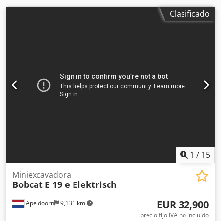
PIN, sistema de cámaras delante y detrás, sistema de
Clasificado
advertencia de colisión trasera, posicionamiento vertical
automático del mástil, ajuste simultáneo de las horquillas
con válvula de desplazamiento lateral
1
/
15
Miniexcavadora
Bobcat
E 19 e Elektrisch
EUR 32,900
Apeldoorn
9,131 km
precio fijo IVA no incluído