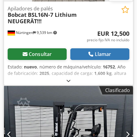
Apiladores de palés
Bobcat
BSL16N-7 Lithium
NEUGERÄT!!!
EUR 12,500
Nürtingen
9,539 km
precio fijo IVA no incluído
Consultar
Llamar
Estado:
nuevo
, número de máquina/vehículo:
16752
, Año
de fabricación:
2025
, capacidad de carga:
1,600 kg
, altura
de elevación:
5,520 mm
, ascensor libre:
1,820 mm
, centro
de carga:
600 mm
, tipo de combustible:
eléctrico
, tipo de
Clasificado
mástil:
triple
, altura de construcción:
2,408 mm
, voltaje de
la batería:
24 V
, longitud de la horquilla:
1,150 mm
,
tamaño del neumático delantero:
Tandem
, tamaño del
neumático trasero:
, peso total:
1,222 kg
, 5041176 Número
de serie: OBWNE-000719 Dodpfxjx Nk Hys Aihekr
Especificaciones de la batería: 24 voltios, 150 amperios-
hora.