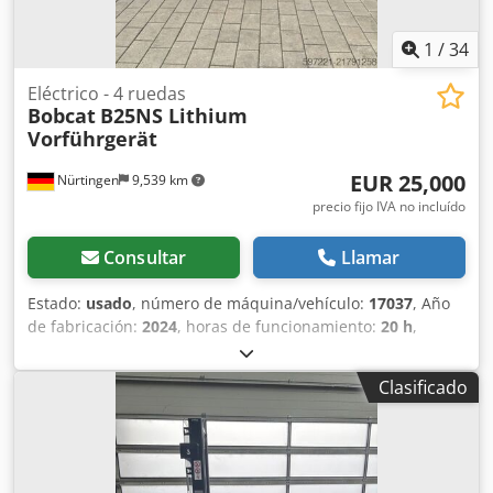
1
/
34
Eléctrico - 4 ruedas
Bobcat
B25NS Lithium
Vorführgerät
EUR 25,000
Nürtingen
9,539 km
precio fijo IVA no incluído
Consultar
Llamar
Estado:
usado
, número de máquina/vehículo:
17037
, Año
de fabricación:
2024
, horas de funcionamiento:
20 h
,
capacidad de carga:
2,500 kg
, altura de elevación:
4,710
mm
, ascensor libre:
1,700 mm
, centro de carga:
500 mm
,
Clasificado
tipo de combustible:
eléctrico
, tipo de mástil:
triple
, altura
de construcción:
2,180 mm
, voltaje de la batería:
48 V
,
longitud de la horquilla:
1,200 mm
, tamaño del neumático
delantero:
23X9-10
, tamaño del neumático trasero:
18X7-8
,
peso total:
3,552 kg
, 5141046 Dksdpfjy Hau Iox Aihor