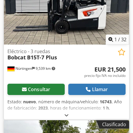
1
/
32
Eléctrico - 3 ruedas
Bobcat
B15T-7 Plus
EUR 21,500
Nürtingen
9,539 km
precio fijo IVA no incluído
Consultar
Llamar
Estado:
nuevo
, número de máquina/vehículo:
16743
, Año
de fabricación:
2023
, horas de funcionamiento:
1 h
,
capacidad de carga:
1,500 kg
, altura de elevación:
4,750
mm
, ascensor libre:
1,545 mm
, centro de carga:
500 mm
,
Clasificado
tipo de combustible:
eléctrico
, tipo de mástil:
triple
, altura
de construcción:
2,130 mm
, voltaje de la batería:
48 V
,