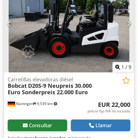
delanteras y traseras: 30x10-16 Ancho de la pala: 1730 mm
Equipamiento: sistema de cambio rápido mecánico
Función adicional: Sin certificación ni registro CE Sin
documentación
1
/
9
Carretillas elevadoras diésel
Bobcat
D20S-9 Neupreis 30.000
Euro Sonderpreis 22.000 Euro
EUR 22,000
Nürtingen
9,539 km
precio fijo IVA no incluído
Consultar
Llamar