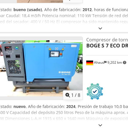
Estado:
bueno (usado)
, Año de fabricación:
2012
, horas de funcio
bar Caudal: 18,4 m3/h Potencia nominal: 110 kW Tensión de red del
red del secador: 400 V / 50 Hz El compresor ha sido mantenido reg
hace 2 años. Dkodpfx Aey Tui Tslysr
Compresor de torni
BOGE
S 7 ECO DR
Ahaus
9,202 km
1
/
8
Estado:
nuevo
, Año de fabricación:
2024
, Presión de trabajo 10,0 b
400 V Capacidad del depósito 250 litros Peso de la máquina aprox. 
kW Dimensiones L-A-H 1915 x 650 x 1640 mm Máquina de exposició
modelos BOGE SOLID ~ Precio de lista: 9.450 euros / Precio especia