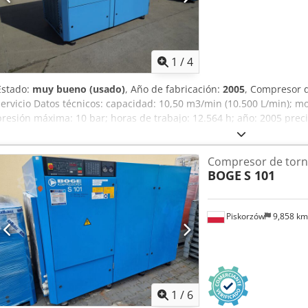
comprimido, compresor eléctrico, compresor estacionario, BOGE, At
CompAir, Gardner Denver, Quincy, Chicago Pneumatic
1
/
4
Estado:
muy bueno (usado)
, Año de fabricación:
2005
, Compresor d
servicio Datos técnicos: capacidad: 10,50 m3/min (10.500 L/min); m
presión máxima: 10 bar; horas de trabajo: 12.564 h; año: 2005 preci
23.247 PLN El compresor está totalmente operativo; Ofrecemos servi
Compresor de torni
BOGE
S 101
Piskorzów
9,858 k
1
/
6