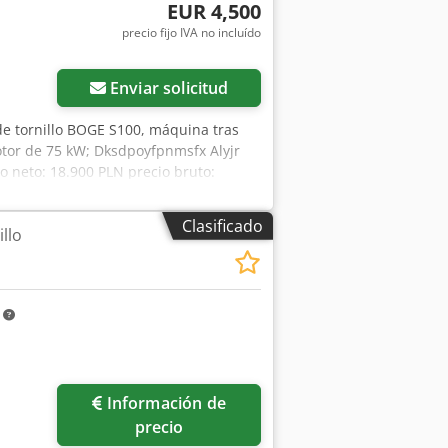
las Copco, Kaeser, Ingersoll Rand,
EUR 4,500
precio fijo IVA no incluído
Enviar solicitud
e tornillo BOGE S100, máquina tras
otor de 75 kW; Dksdpoyfpnmsfx Alyjr
o neto: 18.900 PLN precio bruto:
cio técnico.
Clasificado
llo
m
Información de
precio