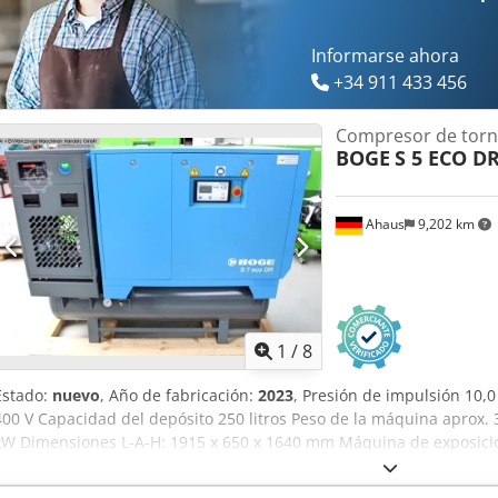
bar)
Informarse ahora
+34 911 433 456
Compresor de torni
BOGE
S 5 ECO DR
Ahaus
9,202 km
1
/
8
Estado:
nuevo
, Año de fabricación:
2023
, Presión de impulsión 10,0
400 V Capacidad del depósito 250 litros Peso de la máquina aprox. 3
kW Dimensiones L-A-H: 1915 x 650 x 1640 mm Máquina de exposici
serie de modelos BOGE SOLID ~ Precio de catálogo: 8.848 euros / Pr
Alemania Equipamiento: - Con depósito y secador / listo para su us