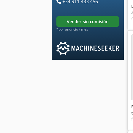
+34 911 433 456
vender sin comisión
*por anuncio / mes