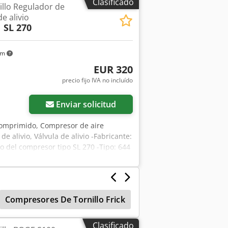
Clasificado
llo Regulador de
stema de transmisión por correa - Baja
e alivio
dor - Depósito de aire comprimido
 SL 270
 comprimido * Funcionamiento
r (También disponible con 7,5 bar)
km
EUR 320
precio fijo IVA no incluído
Enviar solicitud
comprimido, Compresor de aire
e alivio, Válvula de alivio -Fabricante:
io del compresor tipo SL 270 -Tipo: 644
es: 195/100/H140 mm -Peso: 2,0 kg
Compresores De Tornillo Frick
Compresor Tipo Torn
Clasificado