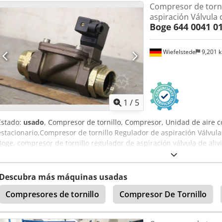
Compresor de torni
microprocesador SOLID base control - Sensor de presión de red - Si
aspiración Válvula d
temperatura del aire comprimido gracias a un eficiente post-enfria
Boge
644 0041 01
integrado horizontalmente - Incluye secador frigorífico para aire
automático con prefiltro y posfiltro (instalado) Dkedsxaahxepfx Alys
Wiefelstede
9,201 
1
/
5
Estado:
usado
, Compresor de tornillo, Compresor, Unidad de aire 
estacionario,Compresor de tornillo Regulador de aspiración Válvula d
Boge, compresor de tornillo regulador de aspiración válvula de aliv
0041 01 Djdpfjppdhnjx Alyskr -Presión: 0,5 - 10 bar bar -Dimension
Descubra más máquinas usadas
Compresores de tornillo
Compresor De Tornillo