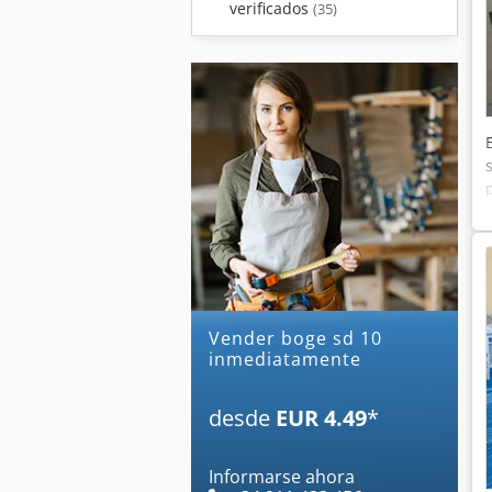
verificados
(35)
Vender boge sd 10
inmediatamente
desde
EUR 4.49
*
Informarse ahora