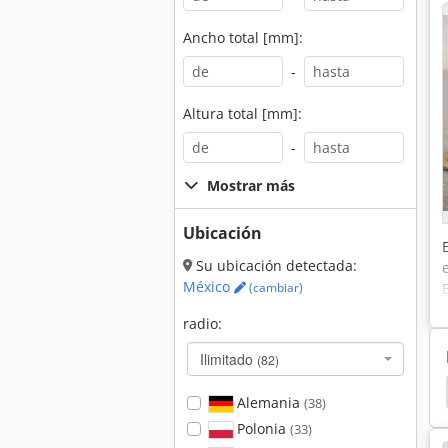
Ancho total [mm]:
-
Altura total [mm]:
-
Mostrar más
Ubicación
Su ubicación detectada:
México
(cambiar)
radio:
Ilimitado
(82)
re Comprimido
Desbarbador De Aire Comprimido
Alemania
(38)
Polonia
(33)