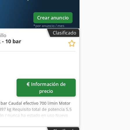
Crear anuncio
*por anuncio / mes
Clasificado
llo
 - 10 bar
Información de
precio
 bar Caudal efectivo 700 l/min Motor
97 kg Requisito total de potencia 5,5
ón / nunca ha estado en uso Nueva
ecio especial a consultar Fabricado en
o inmediato - Controlador por