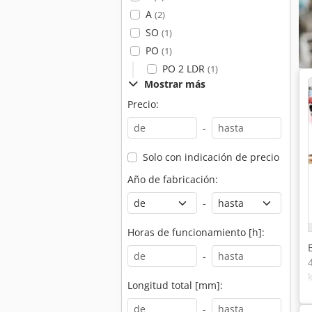
A
(2)
SO
(1)
PO
(1)
PO 2 LDR
(1)
Mostrar más
Precio:
-
Solo con indicación de precio
Año de fabricación:
-
Horas de funcionamiento [h]:
-
Longitud total [mm]:
-