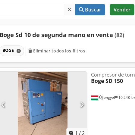
Buscar
Vender
Boge Sd 10 de segunda mano en venta
(82)
BOGE
Eliminar todos los filtros
Compresor de torni
Boge
SD 150
Újlengyel
10,248 k
1
/
2