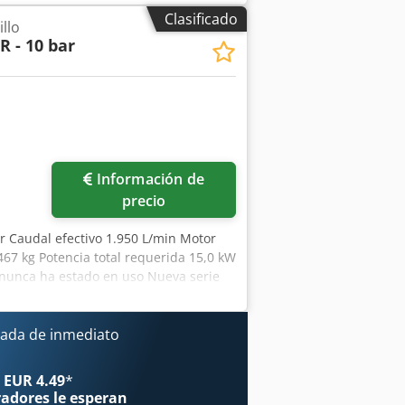
amente - Control por microprocesador
Clasificado
llo
amiento por correa - Baja temperatura
R - 10 bar
pfx Alyekr - Depósito de aire
o de aire comprimido * Funcionamiento
n con 7,5 bar)
Información de
precio
ar Caudal efectivo 1.950 L/min Motor
467 kg Potencia total requerida 15,0 kW
nunca ha estado en uso Nueva serie
ial bajo consulta Fabricado en
o inmediato - Controlador por
or de presión de red - Sistema de
ada de inmediato
as al eficiente posenfriador -
Incluye secador frigorífico de aire
 EUR 4.49
*
instalados) (También disponible con 7,5
radores
le esperan