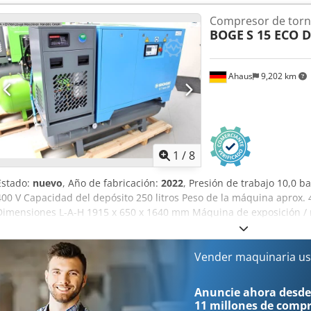
Equipamiento: - Con depósito y secador / Listo para usar inmediat
Compresor de torni
SOLID base control - Sensor de presión de red - Sistema de accion
BOGE
S 15 ECO D
del aire comprimido gracias al post-enfriador eficiente Djdsxaby Ne
comprimido submontado en horizontal - Incluye secador frigorífic
automático con prefiltro y postfiltro (instalados) (disponible tambié
Ahaus
9,202 km
1
/
8
Estado:
nuevo
, Año de fabricación:
2022
, Presión de trabajo 10,0 b
400 V Capacidad del depósito 250 litros Peso de la máquina aprox. 
Dimensiones L-A-H 1915 x 650 x 1640 mm Máquina de exposición / 
de modelos BOGE SOLID Precio de lista: 13.576 euros / precio espec
Alemania Equipamiento: - con depósito y secador / lista para su us
microprocesador SOLID base control Dksdpfsw U U Scjx Alyor - Sens
Vender maquinaria us
transmisión por correa - Baja temperatura del aire comprimido graci
Depósito de aire comprimido dispuesto horizontalmente en la base - 
Anuncie ahora desde
comprimido * Funcionamiento automático con prefiltro y posfiltro (
11 millones de comp