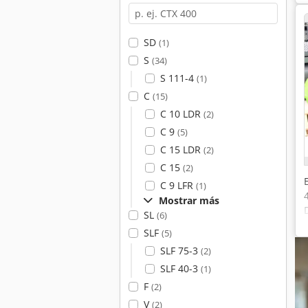
SD
(1)
S
(34)
S 111-4
(1)
C
(15)
C 10 LDR
(2)
C 9
(5)
C 15 LDR
(2)
C 15
(2)
C 9 LFR
(1)
Mostrar más
SL
(6)
SLF
(5)
SLF 75-3
(2)
SLF 40-3
(1)
F
(2)
V
(2)