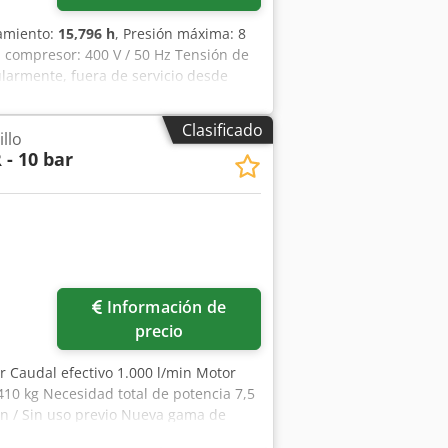
namiento:
15,796 h
, Presión máxima: 8
 compresor: 400 V / 50 Hz Tensión de
ularmente, fuera de servicio desde
Clasificado
llo
 - 10 bar
Información de
precio
ar Caudal efectivo 1.000 l/min Motor
410 kg Necesidad total de potencia 7,5
n / Sin uso previo Nueva gama de
l a consultar Fabricado en Alemania