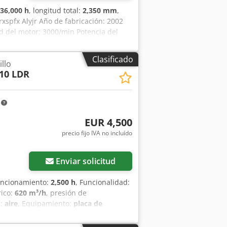
36,000 h
, longitud total:
2,350 mm
,
xspfx Alyjr Año de fabricación: 2002
d del motor: 3000/min Potencia del
Clasificado
llo
10 LDR
m
EUR 4,500
precio fijo IVA no incluído
Enviar solicitud
funcionamiento:
2,500 h
, Funcionalidad:
rico:
620 m³/h
, presión de
n:
aire
, Equipamiento:
placa de
ue galvanizado de 500 litros con
dpoxcvuaofx Alyor