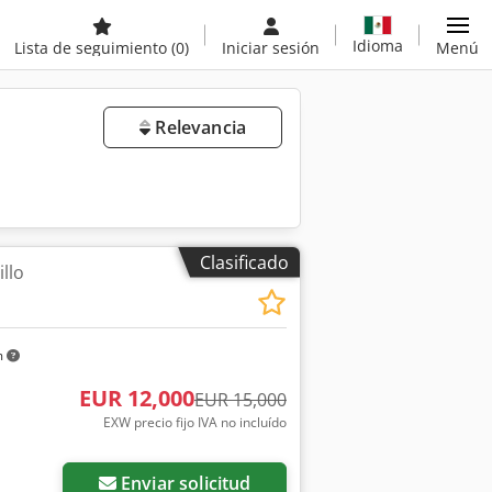
Idioma
Lista de seguimiento
(0)
Iniciar sesión
Menú
Relevancia
Clasificado
llo
m
EUR 12,000
EUR 15,000
EXW precio fijo IVA no incluído
Pedir más fotos
Enviar solicitud