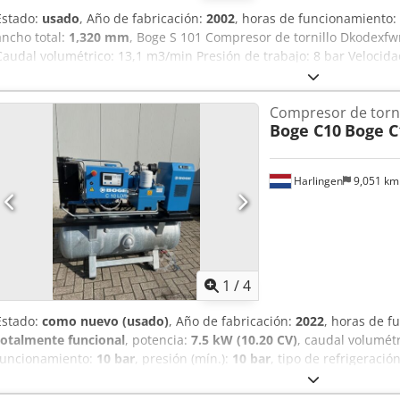
Estado:
usado
, Año de fabricación:
2002
, horas de funcionamiento:
ancho total:
1,320 mm
, Boge S 101 Compresor de tornillo Dkodexfwr
Caudal volumétrico: 13,1 m3/min Presión de trabajo: 8 bar Velocida
motor: 75 + 2,2 kW Horas de funcionamiento: aprox. 36.000 h
Compresor de torni
Boge C10
Boge C
Harlingen
9,051 k
1
/
4
Estado:
como nuevo (usado)
, Año de fabricación:
2022
, horas de 
totalmente funcional
, potencia:
7.5 kW (10.20 CV)
, caudal volumét
funcionamiento:
10 bar
, presión (mín.):
10 bar
, tipo de refrigeració
características disponible, secador frigorífico
, Boge C10 sobre tanq
secador en estado como nuevo. 2500 horas de funcionamiento. Dks