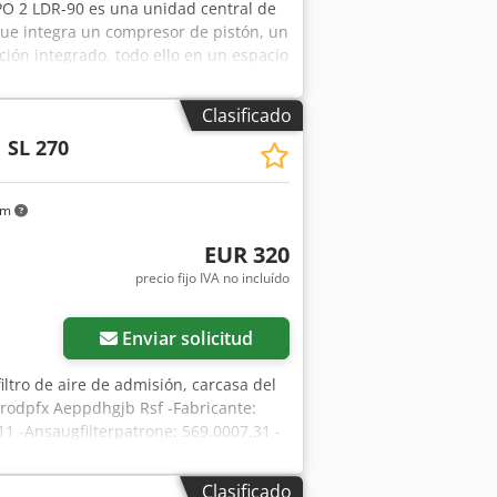
PO 2 LDR-90 es una unidad central de
que integra un compresor de pistón, un
ción integrado, todo ello en un espacio
 diseñada específicamente para
de alimentos o las instalaciones de
Clasificado
ceite). 2: Clase de potencia/potencia
 SL 270
irecto del motor y la etapa del
ire comprimido seco). R: Depósito
sito de 90 litros. Crsdpfx Aezmpa Rjb
km
EUR 320
precio fijo IVA no incluído
Enviar solicitud
, filtro de aire de admisión, carcasa del
or Crodpfx Aeppdhgjb Rsf -Fabricante:
11 -Ansaugfilterpatrone: 569.0007.31 -
50 mm -Peso: 28 kg
Clasificado