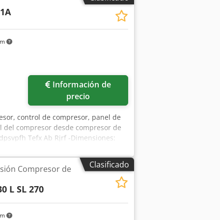
11A
km
Información de
precio
esor, control de compresor, panel de
trol del compresor desde compresor de
sdpsvpfh Tefx Ab Rjrf -Dimensiones:
Clasificado
sión Compresor de
0 L SL 270
km