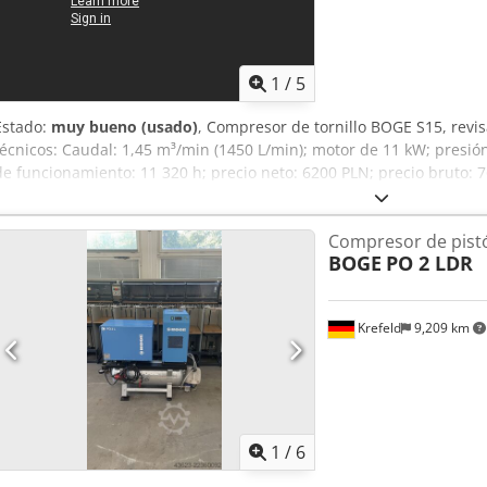
1
/
5
Estado:
muy bueno (usado)
, Compresor de tornillo BOGE S15, revi
técnicos: Caudal: 1,45 m³/min (1450 L/min); motor de 11 kW; presió
de funcionamiento: 11 320 h; precio neto: 6200 PLN; precio bruto: 
Compresor de pist
BOGE
PO 2 LDR
Krefeld
9,209 km
1
/
6