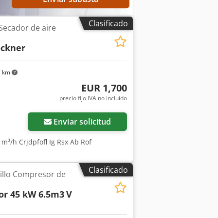
Clasificado
 Secador de aire
ockner
7 km
EUR 1,700
precio fijo IVA no incluído
Enviar solicitud
 m³/h Crjdpfofl Ig Rsx Ab Rof
Clasificado
illo Compresor de
r 45 kW 6.5m3
V