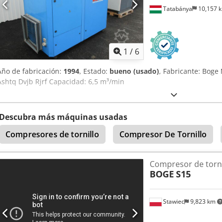
Tatabánya
10,157 
1
/
6
Año de fabricación:
1994
, Estado:
bueno (usado)
, Fabricante: Boge
Ashtq Dvjb Rjrf Capacidad: 6,5 m³/min
Descubra más máquinas usadas
Compresores de tornillo
Compresor De Tornillo
Compresor de torni
BOGE
S15
Stawiec
9,823 km