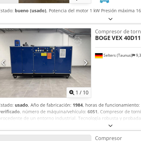
Estado:
bueno (usado)
, Potencia del motor 1 kW Presión máxima 1
Compresor de torni
BOGE
VEX 40D11
Selters (Taunus)
9,
1
/
10
Estado:
usado
, Año de fabricación:
1984
, horas de funcionamiento:
verificado
, número de máquina/vehículo:
6051
, Compresor de torn
procedente de un entorno industrial. Tecnología robusta y probad
documentadas, sistema de control y refrigeración. Apto para taller
uso continuo. Datos técnicos: - Potencia: 30 kW - Caudal: aproxim
Compresor
Rorf - Presión máxima: 10 bares - Velocidad: 4.360 rpm - Conexión: 3