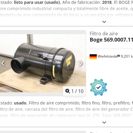
Estado:
listo para usar (usado)
, Año de fabricación:
2018
, El BOGE 
aire comprimido industrial compacta y totalmente libre de aceite, 
depósito de aire comprimido de 90 litros y un secador por refrigera
mínimo. La serie PO (compresor de pistón sin aceite) de BOGE está
aplicaciones sensibles, como la industria médica, el procesamiento 
Filtro de aire
pintura. PO: Compresor de pistón sin aceite (compresión 100 % sin a
Boge
569.0007.11
del motor (aprox. 2 CV/1,5 kW). L: Disposición lineal (acoplamiento d
compresor). D: Secador (secador por refrigeración integrado para a
(montado en un depósito de aire comprimido). 90: Volumen del depó
Wiefelstede
9,201 
jf
1
/
10
Estado:
usado
, Filtro de aire comprimido, filtro fino, filtro, prefiltro
filtro de aire, carcasa del filtro de aire, filtro de aire del generad
Boge, filtro de aspiración de compresor tipo SL 270 -Tipo: 569.0007.
Indicador de mantenimiento: 569000503 -Dimensiones: 530/440/H8