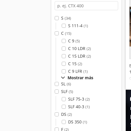
S
(34)
S 111-4
(1)
C
(15)
C 9
(5)
C 10 LDR
(2)
C 15 LDR
(2)
C 15
(2)
C 9 LFR
(1)
Mostrar más
SL
(6)
SLF
(5)
SLF 75-3
(2)
SLF 40-3
(1)
DS
(2)
DS 350
(1)
F
(2)