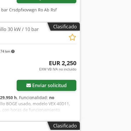
6 bar Crsdpfxovwgn Ro Ab Rsf
Clasificado
llo 30 kW / 10 bar
374 km
EUR 2,250
EXW VB IVA no incluído
Enviar solicitud
29,950 h
, Funcionalidad:
no
illo BOGE usado, modelo VEX 40D11,
a, con horas de funcionamiento
es, como equipo de reserva o para su
adamente 4,0 m³/min Csdjzrn Ahspfx Ab
Clasificado
80/400 V, corriente trifásica -