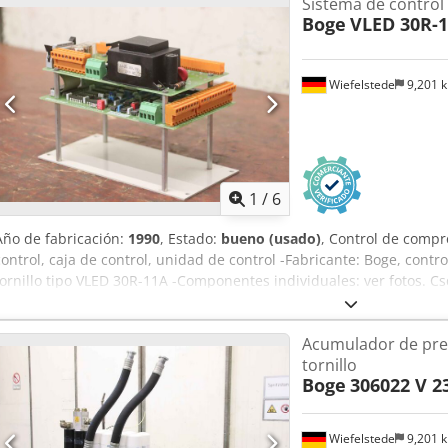
Sistema de control
Boge
VLED 30R-
Wiefelstede
9,201 
1
/
6
Año de fabricación:
1990
, Estado:
bueno (usado)
, Control de compr
control, caja de control, unidad de control -Fabricante: Boge, con
tornillo tipo VLED 30R-11A -Componentes individuales: ver fotos. C
200/110/H150 mm -Peso: 1,2 kg
Acumulador de pre
tornillo
Boge
306022 V 23
Wiefelstede
9,201 