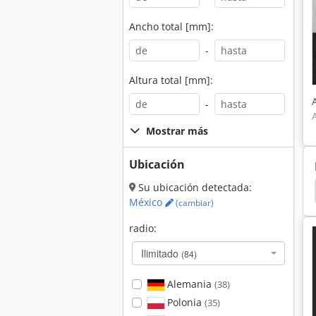
Ancho total [mm]:
-
Altura total [mm]:
-
Mostrar más
Ubicación
Su ubicación detectada:
re Comprimido
Desbarbador De Aire Comprimido
México
(cambiar)
radio:
Ilimitado
(84)
Alemania
(38)
Polonia
(35)