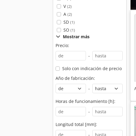
V
(2)
A
(2)
SD
(1)
SO
(1)
Mostrar más
Precio:
-
Solo con indicación de precio
Año de fabricación:
-
Horas de funcionamiento [h]:
-
Longitud total [mm]:
-