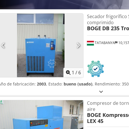
Secador frigorífico
comprimido
BOGE
DB 235 Tr
TATABANYA
10,15
1
/
6
Año de fabricación:
2003
, Estado:
bueno (usado)
, Rendimiento: 350
Compresor de torn
aire
BOGE Kompresso
LEX 45