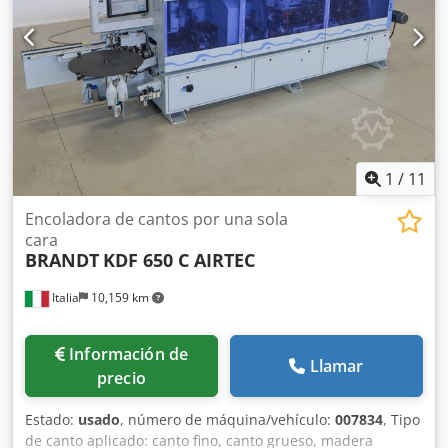
1
/
11
Encoladora de cantos por una sola
cara
BRANDT
KDF 650 C AIRTEC
Italia
10,159 km
Información de
Llamar
precio
Estado:
usado
, número de máquina/vehículo:
007834
, Tipo
de canto aplicado: canto fino, canto grueso, madera