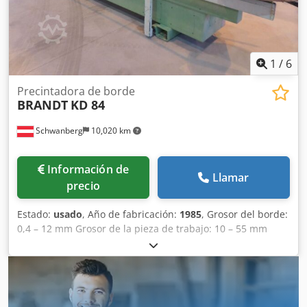
1
/
6
Precintadora de borde
BRANDT
KD 84
Schwanberg
10,020 km
Información de
Llamar
precio
Estado:
usado
, Año de fabricación:
1985
, Grosor del borde:
0,4 – 12 mm Grosor de la pieza de trabajo: 10 – 55 mm
Longitud mínima de la pieza de trabajo: 160 mm Anchura
mínima de la pieza de trabajo: 65 mm Avance: 13 m/min
Conexión neumática: 7 bares Longitud total: 5220 mm
Peso: 1950 kg Recipiente de calentamiento con gránulos de
adhesivo termofusible Quickmelt Sentido de rotación del