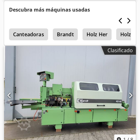
Descubra más máquinas usadas
2
Canteadoras
Brandt
Holz Her
Holz He
Clasificado
1
/
8