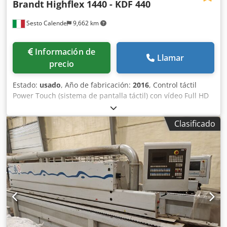
Brandt
Highflex 1440 - KDF 440
Sesto Calende
9,662 km
Información de
Llamar
precio
Estado:
usado
, Año de fabricación:
2016
, Control táctil
Power Touch (sistema de pantalla táctil) con vídeo Full HD
de 21" Altura del panel: 60 mm PVC/ABS: 3 mm Madera
maciza: hasta 12 mm Velocidad de avance: hasta 20 m/min
Clasificado
Altura de trabajo ajustable electrónicamente mediante
control numérico Guía de soporte del panel con funciones
de ralentí Transportador de rodillos lateral con ruedas de
ralentí para el soporte del panel Grupo antiadherente
Grupo rectificador de dos motores Placa portarollos Grupo
de encolado de cola EVA con unidad de prefusión y
depósito de cola Grupo de presión de cantos en perfiles
rectos con rodillos de presión ajustables automáticamente
por control numérico Grupo de recorte de extremos con
ajuste automático de inclinación Grupo de biselado de dos