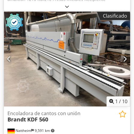
intercambiable Aplicación de adhesivo con rodillo
Guillotina inicial neumática Rodillos de presión Cuchillas
Clasificado
de corte final Grupo de fresado vertical y horizontal R1-R2
Ciclado de perfil Dodpfjzqz Rpex Akbekr Ciclado plano
Altura máxima de la pieza: 60 mm Grosor máximo del
chapa en rollo: 3 mm Avance: 11 m/min Longitud de la
máquina: 370 cm Potencia de conexión: aproximadamente
9 kW Máquina revisada, lista para funcionar.
1
/
10
Encoladora de cantos con unión
Brandt
KDF 560
Nattheim
9,591 km