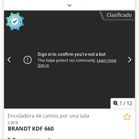
maciza Sistema de encolado: EVA, aire caliente Dkedsv Sf I
Eepfx Akbsr Fresado previo: sí Unidad multifunción: sí
Clasificado
Velocidad máxima de avance: 18 m/min Espesor máximo
del panel: 60 mm Unidades de trabajo: 8 uds.
1
/
12
Encoladora de cantos por una sola
cara
BRANDT
KDF 660