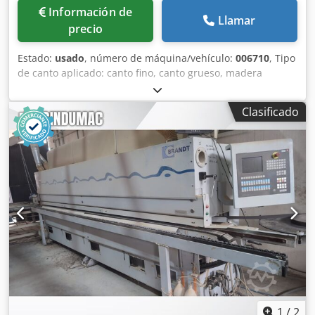
motor: 0,18 kW DETALLES DE LA MÁQUINA Control y
Información de
Llamar
seguridad Software de programación de la máquina:
precio
PowerControl PC20 Estándar de seguridad: Marcado CE
Datos eléctricos Potencia total conectada: 22 kW
Estado:
usado
, número de máquina/vehículo:
006710
, Tipo
EQUIPAMIENTO Unidad de pre-fresado Magacín de rodillos
de canto aplicado: canto fino, canto grueso, madera
para bordes Depósito de adhesivo para adhesivo
maciza, chapa de madera Sistema de pegado: EVA, aire
termofusible EVA Precalentador para adhesivo
caliente Dkedpfxeqy Em To Akbsr Fresado de juntas: sí
termofusible EVA Sistema de aire caliente AIRTEK 4 rodillos
Clasificado
Unidad multifuncional: sí Velocidad máx. Velocidad de
de presión Unidad de acabado de extremos Unidad de
desplazamiento: 11 m/min
fresado fino para el rebaje y redondeo Unidad de
redondeo de esquinas WD60 Unidad de fresado de
desbaste Unidad de alisado de bordes Unidad de
aplicación de adhesivo Unidad de pulido Unidad de
pulverización Software de programación de la máquina
PowerControl PC20
1
/
2