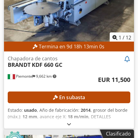
1
/
12
Termina en
9
d
18
h
12
min
58
s
Chapadora de cantos
BRANDT
KDF 660 GC
Piemonte
9,662 km
EUR 11,500
En subasta
Estado:
usado
, Año de fabricación:
2014
, grosor del borde
(máx.):
12 mm
, avance eje X:
18 m/min
, DETALLES
TÉCNICOS Dimensiones de la pieza de trabajo Altura
mínima de la placa: 10 mm Altura máxima de la placa: 60
Clasificado
mm Anchura mínima de la placa: 70 mm Espesor mínimo