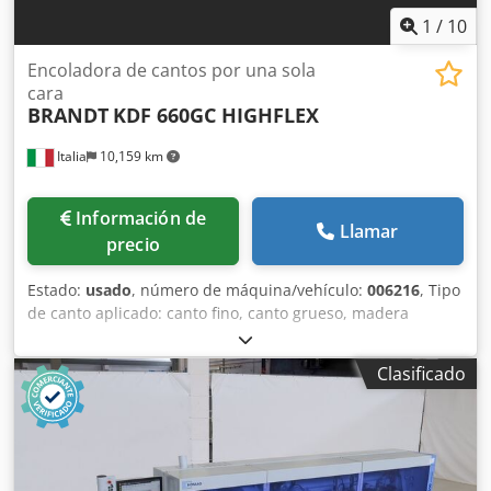
1
/
10
Encoladora de cantos por una sola
cara
BRANDT
KDF 660GC HIGHFLEX
Italia
10,159 km
Información de
Llamar
precio
Estado:
usado
, número de máquina/vehículo:
006216
, Tipo
de canto aplicado: canto fino, canto grueso, madera
maciza Sistema de encolado: EVA Dkedpfxey Nk Ahs Akbor
Fresado de unión: sí Unidad multifunción: sí Unidad de
Clasificado
fresado superior: sí Velocidad máxima de avance: 18
m/min