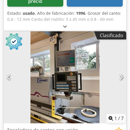
precio
Estado:
usado
, Año de fabricación:
1996
, Grosor del canto:
0,4 - 12 mm Canto del rodillo: 3 x 45 mm o 0,8 - 60 mm
Ancho mín. de la pieza de trabajo: 65 mm Longitud mín. de
la pieza de trabajo: 160 mm Grosor de la pieza de trabajo:
Clasificado
10 - 55 mm Avance: 13 m/min Prefresado (unión) Depósito
de cola Quickmelt Encolado de piezas Recorte Fresado a
ras Fresado de chaflanes Fresado de radios Copiado de
esquinas Rascador plano Unidad de pulido Dimensiones
de la máquina: 7450 x 1220 x 2400 mm Peso: 3000 kg
Ubicación de almacenamiento: Nattheim Dksdovvkd Tspfx
Akber
1
/
7
Encoladora de cantos con unión