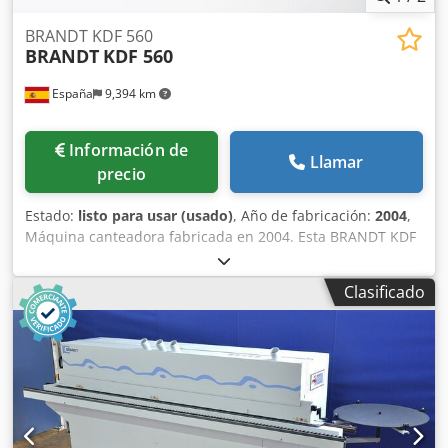
BRANDT KDF 560
BRANDT
KDF 560
España
9,394 km
Información de
Llamar
precio
Estado:
listo para usar (usado)
, Año de fabricación:
2004
,
Máquina canteadora fabricada en 2004. Esta BRANDT KDF
560 cuenta con ajuste automático de las unidades
mediante control por ordenador y es apta para el canteado
Clasificado
de cantos finos y gruesos, admitiendo espesores de canto
de 0,4 a 8 mm y alturas de pieza de trabajo de 8 a 50 mm.
Incluye diversas unidades instaladas, como una unidad de
prefresado, una unidad de aplicación de cola y unidades
de pulido. Si busca obtener un acabado de cantos de alta
calidad, considere la máquina BRANDT KDF 560 que
tenemos a la venta. Póngase en contacto con nosotros para
obtener más detalles. • Tipo de variador: 400 V / 50 Hz /