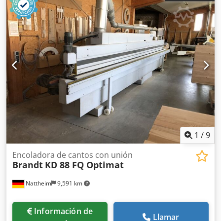
1
/
9
Encoladora de cantos con unión
Brandt
KD 88 FQ Optimat
Nattheim
9,591 km
Información de
Llamar