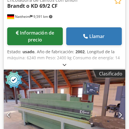
Brandt
o KD 69/2 CF
Nattheim
9,591 km
Información de
Llamar
precio
Estado:
usado
, Año de fabricación:
2002
, Longitud de la
máquina: 6240 mm Peso: 2400 kg Consumo de energía: 14
kW Diámetro de extracción: 120 / 140 mm Dkodpfx
Aovvkfwjkbjr Ubicación de almacenamiento: Nattheim
Clasificado