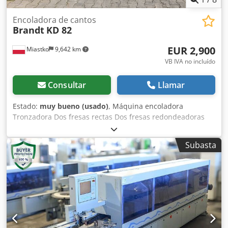
Encoladora de cantos
Brandt
KD 82
EUR 2,900
Miastko
9,642 km
VB IVA no incluído
Consultar
Llamar
Estado:
muy bueno (usado)
, Máquina encoladora
Tronzadora Dos fresas rectas Dos fresas redondeadoras
Dkodsxdy Sljpfx Akbjr
Subasta