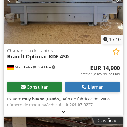
1
/
10
Chapadora de cantos
Brandt
Optimat KDF 430
EUR 14,900
Maierhöfen
9,641 km
precio fijo IVA no incluído
Consultar
Llamar
Estado:
muy bueno (usado)
, Año de fabricación:
2008
,
número de máquina/vehículo:
0-261-07-3237
,
Funcionalidad:
totalmente funcional
, tensión de entrada:
400 V
, altura de la pieza (máx.):
60 mm
, grosor del borde
Clasificado
(máx.):
6 mm
, tipo de ajuste de altura:
mecánico
, tipo de