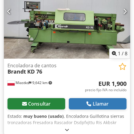
1
/
8
Encoladora de cantos
Brandt
KD 76
EUR 1,900
Miastko
9,642 km
precio fijo IVA no incluído
Consultar
Llamar
Estado:
muy bueno (usado)
, Encoladora Guillotina sierras
tronzadoras Fresadora Rascador Dsdpfxjttu Ris Akbskr
Pulidora