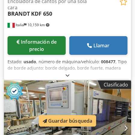
Encoladora de cantos por una sola
cara
BRANDT
KDF 650
Italia
10,159 km
Información de
Llamar
precio
Estado:
usado
, número de máquina/vehículo:
008477
, Tipo
de borde adjunto: borde delgado, borde fuerte, madera
maciza Sistema adhesivo: EVA Fresado de unión: sí Unidad
multifuncional: sí Dkodsy Hq Nvspfx Akbsr Velocidad
Clasificado
máxima de avance: 18 m/min. Espesor máximo del panel:
60 mm Unidades de trabajo: 7 no
Guardar búsqueda