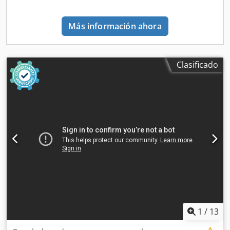
Más información ahora
Clasificado
1
/
13