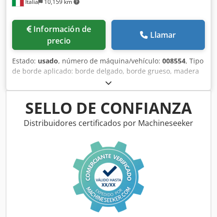
Italia
10,159 km
Información de
Llamar
precio
Estado:
usado
, número de máquina/vehículo:
008554
, Tipo
de borde aplicado: borde delgado, borde grueso, madera
maciza. Sistema de encolado: EVA. Fresado para
ensamblaje: sí. Unidad multifuncional: sí. Velocidad
máxima de avance: 16 m/min. Grosor máximo de la placa:
SELLO DE CONFIANZA
60 mm. Dedjzg D Ezjpfx Akbjkr Unidades de trabajo: 8
unidades.
Distribuidores certificados por Machineseeker