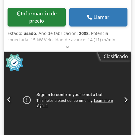
Información de
Llamar
precio
Estado:
usado
, Año de fabricación:
2008
, Potencia
conectada: 15 kW Velocidad de avance: 14 (11) m/min
Grosor de la pieza: 8 - 60 mm Grosor del canto: 0,4 - 8 mm
Separación de rodillos: máx. 3,0 x 45 / 0,8 x 65 mm
Clasificado
Diámetro de extracción: 120 / 160 / 100 mm Altura de
trabajo: 950 mm Dimensiones: 6260 x 1560 x 2300 mm
Peso: aprox. 3000 kg Lugar de almacenamiento: Proveedor
Dksdpfx Akjy Ruzqobsr