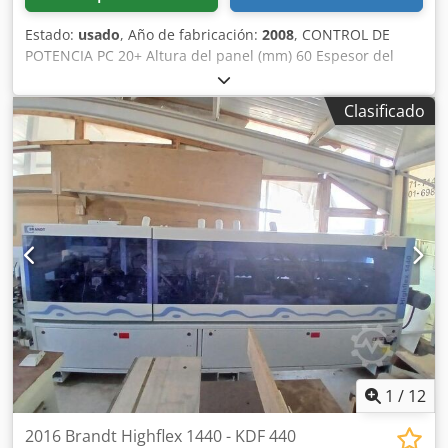
Estado:
usado
, Año de fabricación:
2008
, CONTROL DE
POTENCIA PC 20+ Altura del panel (mm) 60 Espesor del
canto de PVC-ABS (mm) 3 Espesor del canto de madera
maciza (mm) 12 Velocidad de avance 20 m/min Guía de
Clasificado
entrada manual Unidad de precorte Unidad de aplicación
y prefusión de cola EVA Placa portacantos Unidad de
recorte de extremos Unidad de recorte superpuesto de
dos motores Unidad de biselado escalonado de dos
motores con ajustes NC Unidad de redondeo de dos
motores Unidad de raspado de cantos Unidad de raspado
de cola Unidad de cepillo Dodjw Db Rfspfx Akbjkr
1
/
12
2016 Brandt Highflex 1440 - KDF 440