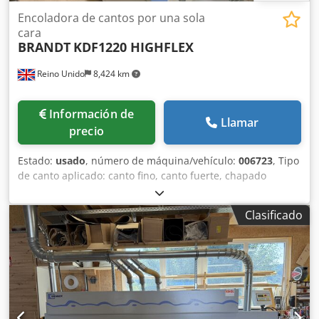
Encoladora de cantos por una sola
cara
BRANDT
KDF1220 HIGHFLEX
Reino Unido
8,424 km
Información de
Llamar
precio
Estado:
usado
, número de máquina/vehículo:
006723
, Tipo
de canto aplicado: canto fino, canto fuerte, chapado
Sistema de unión: EVA Fresado de juntas: sí Unidad
multifuncional: sí Velocidad máx. Velocidad de
Clasificado
desplazamiento: 11 m/min Dkedpfxjq A I Aaj Akber