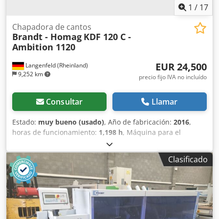
1
/
17
Chapadora de cantos
Brandt - Homag
KDF 120 C -
Ambition 1120
EUR 24,500
Langenfeld (Rheinland)
9,252 km
precio fijo IVA no incluído
Consultar
Llamar
Estado:
muy bueno (usado)
, Año de fabricación:
2016
,
horas de funcionamiento:
1,198 h
, Máquina para el
encajado de bordes Brandt Ambition 1120 c con 2
depósitos de adhesivo, fresado de juntas, copiado de
Clasificado
esquinas y dos cuchillas de arrastre. Buena máquina para
principiantes con un equipamiento completo. Se puede
enviar un vídeo de la máquina en funcionamiento bajo
petición. Grosor del borde: aprox. 0,4 – 3 mm Altura de la
pieza: aprox. 10 – 40 mm Velocidad de avance: aprox. 8
m/min Campana de protección acústica Soporte de la