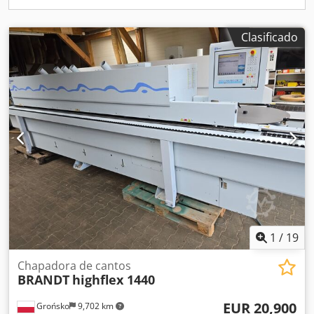
Clasificado
1
/
19
Chapadora de cantos
BRANDT
highflex 1440
EUR 20,900
Grońsko
9,702 km