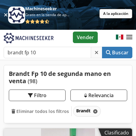
Machineseeker
A la aplicación
Gratis en la tienda de aplicaciones
Vender
Buscar
Brandt Fp 10 de segunda mano en
venta
(98)
Filtro
Relevancia
Brandt
Eliminar todos los filtros
Clasificado