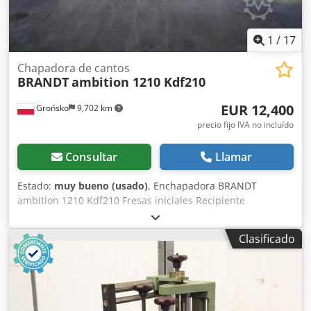
1
/
17
Chapadora de cantos
BRANDT
ambition 1210 Kdf210
EUR 12,400
Grońsko
9,702 km
precio fijo IVA no incluído
Consultar
Llamar
Estado:
muy bueno (usado)
, Enchapadora BRANDT
ambition 1210 Kdf210 Fresas iniciales Recipiente
intercambiable Aplicación de adhesivo con rodillo
Guillotina inicial neumática Rodillos de presión Cuchillas
Clasificado
de corte final Grupo de fresado vertical y horizontal R1-R2
Ciclado de perfil Ciclado plano Altura máxima de la pieza:
60 mm Grosor máximo del chapa en rollo: 3 mm Dedozqz
Rpepfx Aqreck Avance: 11 m/min Longitud de la máquina:
370 cm Potencia de conexión: aproximadamente 9 kW