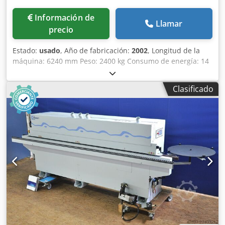
Información de
Llamar
precio
Estado:
usado
, Año de fabricación:
2002
, Longitud de la
máquina: 6240 mm Peso: 2400 kg Consumo de energía: 14
kW Diámetro de extracción: 120 / 140 mm Ubicación de
almacenamiento: Nattheim Djdpfsvvkfwox Aqrjck
Clasificado