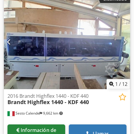
entrada manual Unidad de precorte Unidad de aplicación
y prefusión de cola EVA Placa portacantos Unidad de
recorte de extremos Unidad de recorte superpuesto de
dos motores Unidad de biselado escalonado de dos
motores con ajustes NC Unidad de redondeo de dos
motores Unidad de raspado de cantos Unidad de raspado
de cola Unidad de cepillo Dedpfxsw Db Rfs Aqreck
1
/
12
2016 Brandt Highflex 1440 - KDF 440
Brandt
Highflex 1440 - KDF 440
Sesto Calende
9,662 km
Información de
Llamar