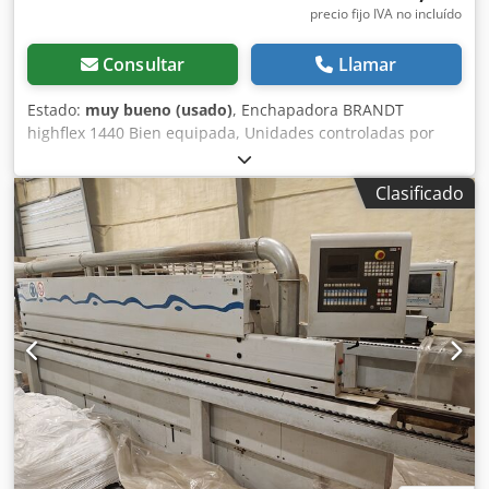
precio fijo IVA no incluído
Consultar
Llamar
Estado:
muy bueno (usado)
, Enchapadora BRANDT
highflex 1440 Bien equipada, Unidades controladas por
CNC desde el panel de control Fresas preliminares
Calentamiento de la placa Precalentador Aplicación de
Clasificado
adhesivo Mediante rodillo Guillotina preliminar neumática
Rodillos de presión Cuchillas de corte final Unidad de
fresado vertical 2 x Unidad de redondeo de esquinas R1-
R2 Cicladora de perfiles Dedpfjzrf T Rsx Aqrsck Cicladora
plana Líquidos Pulidora Altura máxima de la pieza: 60 mm
Grosor máximo del chapa en rollo: 3 mm Avance máximo:
14 m/min Estado ideal para una máquina usada