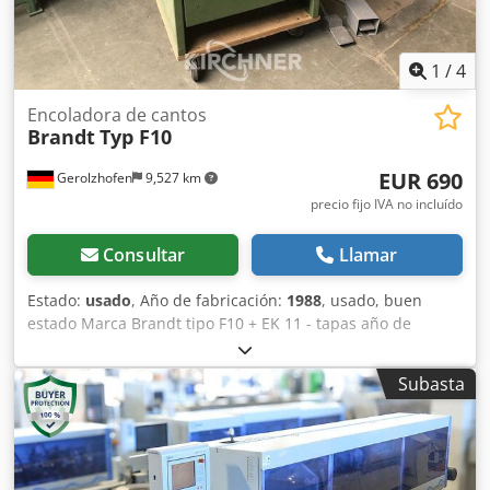
una unidad de aplicación de adhesivo destinada a un color
de pegamento diferente. Dsdpfoy Aibvex Aqreck
1
/
4
Encoladora de cantos
Brandt
Typ F10
EUR 690
Gerolzhofen
9,527 km
precio fijo IVA no incluído
Consultar
Llamar
Estado:
usado
, Año de fabricación:
1988
, usado, buen
estado Marca Brandt tipo F10 + EK 11 - tapas año de
fabricación 1988 Masch.-Nr. 0-260-01-2188/0-260-01-2746
Espacio necesario aprox. 1100 mm x 1100 mm x 1700 mm
Subasta
Lugar de almacenamiento 97447 Gerolzhofen, carga libre,
sin embalaje Dcsdevwf Txepfx Aqrsk Entrega en el estado
real de inspección, sin revisión, sin garantía