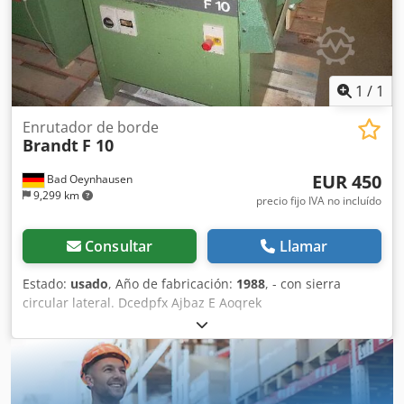
1
/
1
Enrutador de borde
Brandt
F 10
EUR 450
Bad Oeynhausen
9,299 km
precio fijo IVA no incluído
Consultar
Llamar
Estado:
usado
, Año de fabricación:
1988
, - con sierra
circular lateral. Dcedpfx Ajbaz E Aoqrek