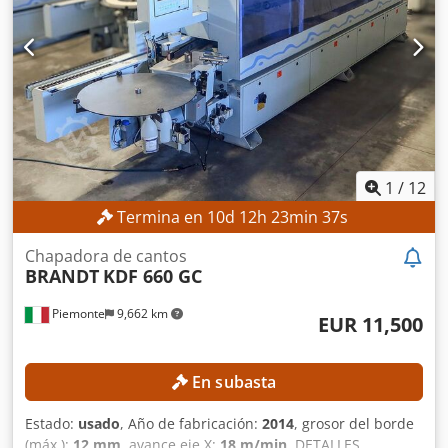
1
/
12
Termina en
10
d
12
h
23
min
35
s
Chapadora de cantos
BRANDT
KDF 660 GC
Piemonte
9,662 km
EUR 11,500
En subasta
Estado:
usado
, Año de fabricación:
2014
, grosor del borde
(máx.):
12 mm
, avance eje X:
18 m/min
, DETALLES