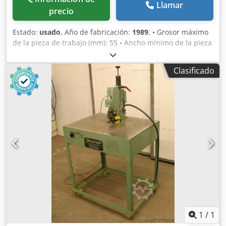
Llamar
precio
Estado:
usado
, Año de fabricación:
1989
, • Grosor máximo
de la pieza de trabajo (mm): 55 • Ancho mínimo de la pieza
de trabajo (mm): 80 Dcodpfx Ask E Hrboqrok • Profundidad
máxima del perfil (mm): 80 • Radio interior mínimo (mm):
Clasificado
10 • Grosor máximo del material del borde (mm): 3,
dependiendo del radio y del material del borde • Motor de
fresado: 0,5 kW, 27.000 rpm • Electricidad: 220 V - 1 fase -
50 Hz • Potencia nominal (kW): 0,5 • Conexión de aire
comprimido (bar): 6 • Dimensiones L x A x Al (mm): 850 x
650 x 1430 • Altura de la mesa de trabajo (mm): 1000 •
Unidad de cepillado: para el procesamiento de bordes de
PVC de gran grosor • Peso (kg): aprox. 120
1
/
1