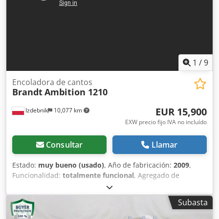
1
/
9
Encoladora de cantos
Brandt
Ambition 1210
EUR 15,900
Izdebnik
10,077 km
EXW precio fijo IVA no incluído
Consultar
Llamar
Estado:
muy bueno (usado)
, Año de fabricación:
2009
,
Funcionalidad:
totalmente funcional
, Agregado de
premolienda Dcsdpfx Asx I A Duoqrsk Estación de adhesivo
para granulados Guillotina neumática de corte previo
Subasta
Unidad de recorte con dos sierras circulares Agregado
fresador con fresas de perfil Rascador de perfil Pulidoras