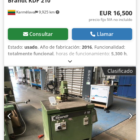
Brandt
KDF 210
presión: 3 Marcado CE
EUR 16,500
Karmėlava
9,925 km
precio fijo IVA no incluído
Consultar
Llamar
Estado:
usado
, Año de fabricación:
2016
, Funcionalidad:
totalmente funcional
, horas de funcionamiento:
5,300 h
,
potencia:
5 kW (6.80 CV)
, tensión de entrada:
24 V
,
corriente de entrada:
5 A
, frecuencia de entrada:
50 Hz
,
Clasificado
tipo de corriente de entrada:
CC
, altura de la pieza (máx.):
60 mm
, anchura de la pieza (máx.):
60 mm
, longitud de la
pieza (máx.):
4,100 mm
, grosor del borde (máx.):
3 mm
,
tipo de ajuste de altura:
mecánico
, avance eje X:
8 m/min
,
tipo de accionamiento:
mecánico
, altura total:
1,800 mm
,
longitud total:
4,200 mm
, ancho total:
800 mm
, peso total:
1,800 kg
, año de la última revisión:
2024
, Equipamiento:
Marcado CE, documentación / manual
, En venta
canteadoras BRANDT KDF 210 en buen estado. El
mantenimiento y las reparaciones han sido realizados por
técnicos certificados. Adicionalmente, se puede adquirir