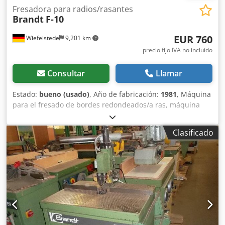
Fresadora para radios/rasantes
Brandt
F-10
EUR 760
Wiefelstede
9,201 km
precio fijo IVA no incluído
Consultar
Llamar
Estado:
bueno (usado)
, Año de fabricación:
1981
, Máquina
para el fresado de bordes redondeados/a ras, máquina
para el fresado de cantos, fresadora de cantos, máquina
para el fresado de piezas de formas especiales. Djdpfxsb A
Clasificado
Hfqe Aqrsck Para el fresado simultáneo, tanto en la parte
superior como inferior, de bordes redondeados/a ras de
materiales que sobresalen en los cantos rectos, así como
en piezas con curvas y radios interiores y exteriores. -
Fresas integradas: 30° -Dimensiones: 1000/600/A1450 mm
-Peso: 60 kg