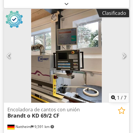
Ancho mín. de la pieza de trabajo: 65 mm Longitud mín. de
la pieza de trabajo: 160 mm Grosor de la pieza de trabajo:
Clasificado
10 - 55 mm Avance: 13 m/min Prefresado (unión) Depósito
de cola Quickmelt Encolado de piezas Recorte Fresado a
ras Fresado de chaflanes Fresado de radios Copiado de
esquinas Rascador plano Unidad de pulido Dimensiones
de la máquina: 7450 x 1220 x 2400 mm Peso: 3000 kg
Ubicación de almacenamiento: Nattheim Dcsdpfxsvvkd Ts
Aqrsk
1
/
7
Encoladora de cantos con unión
Brandt
o KD 69/2 CF
Nattheim
9,591 km