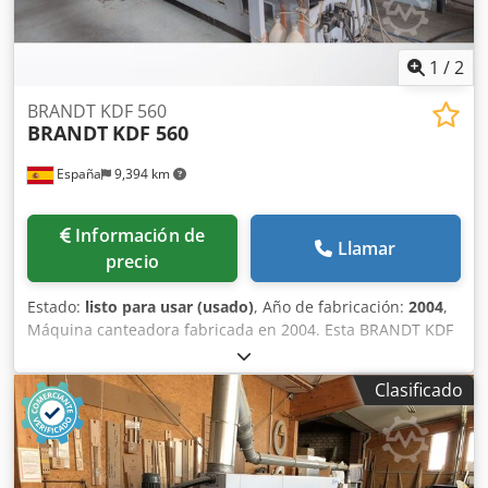
1
/
2
BRANDT KDF 560
BRANDT
KDF 560
España
9,394 km
Información de
Llamar
precio
Estado:
listo para usar (usado)
, Año de fabricación:
2004
,
Máquina canteadora fabricada en 2004. Esta BRANDT KDF
560 cuenta con ajuste automático de las unidades
mediante control por ordenador y es apta para el canteado
Clasificado
de cantos finos y gruesos, admitiendo espesores de canto
de 0,4 a 8 mm y alturas de pieza de trabajo de 8 a 50 mm.
Incluye diversas unidades instaladas, como una unidad de
prefresado, una unidad de aplicación de cola y unidades