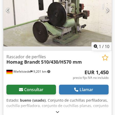
Máquina revisada, lista para funcionar.
1
/
10
Rascador de perfiles
Homag Brandt
510/430/H570 mm
EUR 1,450
Wiefelstede
9,201 km
precio fijo IVA no incluído
Consultar
Llamar
Estado:
bueno (usado)
, Conjunto de cuchillas perfiladoras,
cuchilla perfiladora, conjunto de cuchillas planas, conjunto
de acabado, conjunto modular, conjunto de procesamiento