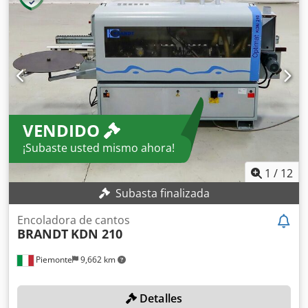
Año de fabricación: 2009 Longitud de la máquina: 3,7 m
VENDIDO
¡Subaste usted mismo ahora!
1
/
12
Subasta finalizada
Encoladora de cantos
BRANDT
KDN 210
Piemonte
9,662 km
Detalles