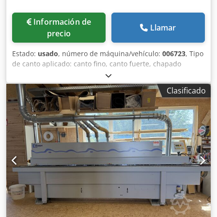
Información de
Llamar
precio
Estado:
usado
, número de máquina/vehículo:
006723
, Tipo
de canto aplicado: canto fino, canto fuerte, chapado
Dcodpfoq A I Aajx Aqrok Sistema de unión: EVA Fresado de
juntas: sí Unidad multifuncional: sí Velocidad máx.
Clasificado
Velocidad de desplazamiento: 11 m/min