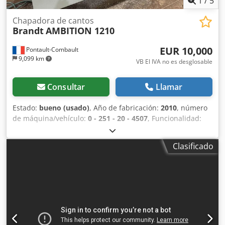
1
/
5
Chapadora de cantos
Brandt
AMBITION 1210
EUR 10,000
Pontault-Combault
9,099 km
VB El IVA no es desglosable
Consultar
Llamar
Estado:
bueno (usado)
, Año de fabricación:
2010
, número
de máquina/vehículo:
0 - 251 - 20 - 4507
, Funcionalidad:
totalmente funcional
, Tras un cambio de actividad hacia
la madera maciza, esta máquina ha trabajado muy poco y
Clasificado
se encuentra en buen estado. Visible en el taller.
Dcedpjxzp Uwsfx Aqrsk