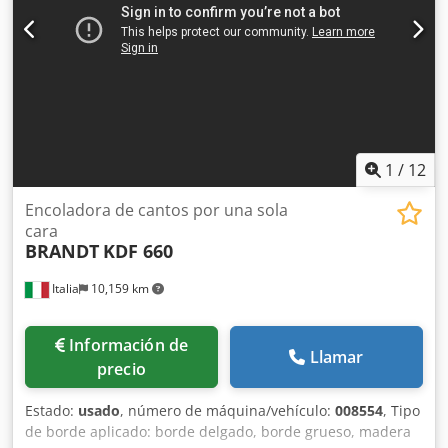
1
/
12
Encoladora de cantos por una sola
cara
BRANDT
KDF 660
Italia
10,159 km
Información de
Llamar
precio
Estado:
usado
, número de máquina/vehículo:
008554
, Tipo
de borde aplicado: borde delgado, borde grueso, madera