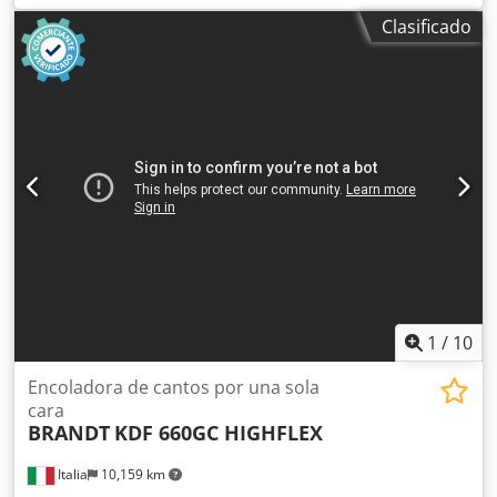
Separación de rodillos: máx. 3,0 x 45 / 0,8 x 65 mm
Clasificado
Diámetro de extracción: 120 / 160 / 100 mm Altura de
trabajo: 950 mm Dimensiones: 6260 x 1560 x 2300 mm
Peso: aprox. 3000 kg Lugar de almacenamiento: Proveedor
Crodpoy Ruzqefx Akijf
1
/
10
Encoladora de cantos por una sola
cara
BRANDT
KDF 660GC HIGHFLEX
Italia
10,159 km