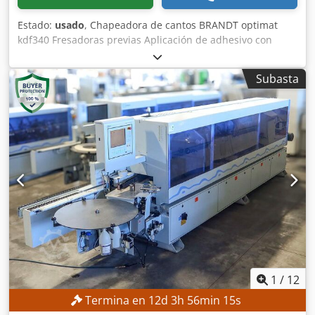
Estado:
usado
, Chapeadora de cantos BRANDT optimat
kdf340 Fresadoras previas Aplicación de adhesivo con
rodillo Guillotina neumática previa Rodillos de presión
Sierras de corte final Grupo fresador superior-inferior R1-
Subasta
R2 Crodey Dc Uljpfx Akief Rascador de perfil Pulidora
Altura máxima de la pieza: 45 mm Grosor máximo de canto
en bobina: 3 mm Avance: 10 m/min Longitud de la
máquina: 350 cm Máquina revisada, lista para trabajar
1
/
12
Termina en
12
d
3
h
56
min
13
s