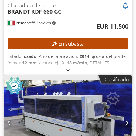
Chapadora de cantos
BRANDT
KDF 660 GC
Piemonte
9,662 km
EUR 11,500
En subasta
Estado:
usado
, Año de fabricación:
2014
, grosor del borde
(máx.):
12 mm
, avance eje X:
18 m/min
, DETALLES
TÉCNICOS Dimensiones de la pieza de trabajo Altura
mínima de la placa: 10 mm Altura máxima de la placa: 60
Clasificado
mm Anchura mínima de la placa: 70 mm Espesor mínimo
del borde: 0,4 mm Espesor máximo del borde: 12 mm
Velocidad máxima de avance: 18 m/min Avance y guía
Presión mediante rodillos de apoyo Guías de soporte de la
placa Unidad para el procesamiento de placas Unidad de
pre-fresado Accionamiento automático temporizado
Potencia del motor: 2,2 kW Encolado de bordes Magacín de
rodillos para bordes Depósito de adhesivo para adhesivo
termofusible EVA Precalentador para adhesivo