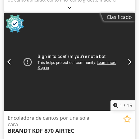
maciza Sistema de encolado: EVA Crsdpozg D D Defx Akisf
Fresado de juntas: sí Agregado multifuncional: sí Velocidad
Clasificado
máx. de avance: 14 m/min Grosor máximo del panel: 60
mm Unidades de trabajo: 7 uds.
1
/
15
Encoladora de cantos por una sola
cara
BRANDT
KDF 870 AIRTEC