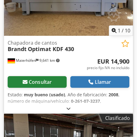
1
/
10
Chapadora de cantos
Brandt
Optimat KDF 430
EUR 14,900
Maierhöfen
9,641 km
precio fijo IVA no incluído
Consultar
Llamar
Estado:
muy bueno (usado)
, Año de fabricación:
2008
,
número de máquina/vehículo:
0-261-07-3237
,
Funcionalidad:
totalmente funcional
, tensión de entrada:
400 V
, altura de la pieza (máx.):
60 mm
, grosor del borde
Clasificado
(máx.):
6 mm
, tipo de ajuste de altura:
mecánico
, tipo de
accionamiento:
eléctrico
, altura total:
1,580 mm
, longitud
total:
4,860 mm
, ancho total:
1,130 mm
, peso total:
1,630