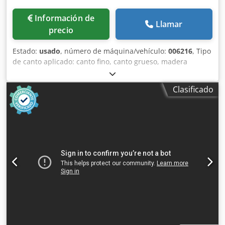
Información de
Llamar
precio
Estado:
usado
, número de máquina/vehículo:
006216
, Tipo
de canto aplicado: canto fino, canto grueso, madera
maciza Sistema de encolado: EVA Fresado de unión: sí
Csdpjy Nk Ahefx Akierf Unidad multifunción: sí Unidad de
Clasificado
fresado superior: sí Velocidad máxima de avance: 18
m/min