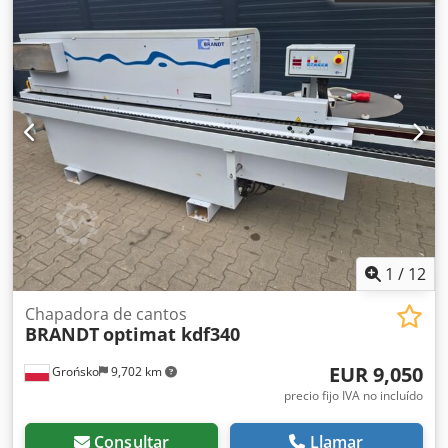
1
/
12
Chapadora de cantos
BRANDT
optimat kdf340
EUR 9,050
Grońsko
9,702 km
precio fijo IVA no incluído
Consultar
Llamar