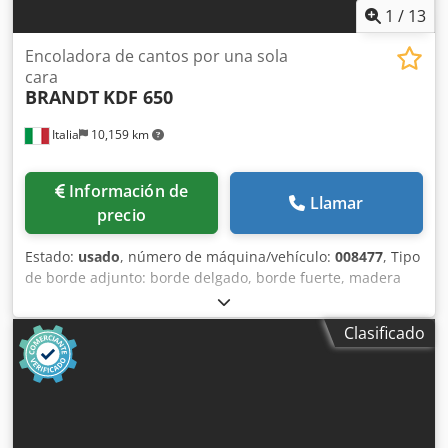
1
/
13
Encoladora de cantos por una sola
cara
BRANDT
KDF 650
Italia
10,159 km
Información de
Llamar
precio
Estado:
usado
, número de máquina/vehículo:
008477
, Tipo
de borde adjunto: borde delgado, borde fuerte, madera
maciza Sistema adhesivo: EVA Fresado de unión: sí Unidad
multifuncional: sí Velocidad máxima de avance: 18 m/min.
Clasificado
Espesor máximo del panel: 60 mm Unidades de trabajo: 7
no Crodpfxjy Hq Nvo Akijf