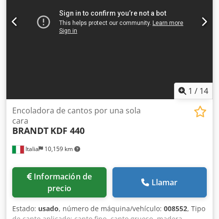
1
/
14
Encoladora de cantos por una sola
cara
BRANDT
KDF 440
Italia
10,159 km
Información de
Llamar
precio
Estado:
usado
, número de máquina/vehículo:
008552
, Tipo
de canto aplicado: canto fino, canto grueso, madera