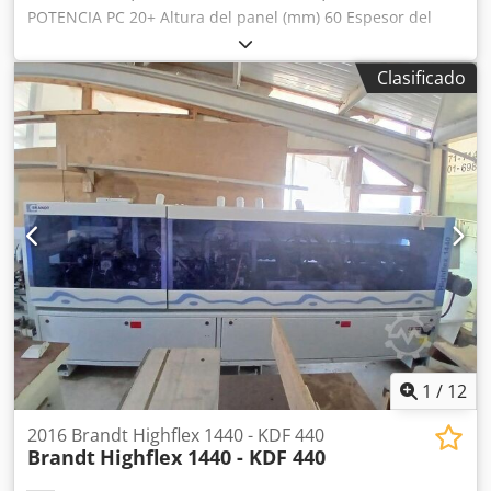
POTENCIA PC 20+ Altura del panel (mm) 60 Espesor del
canto de PVC-ABS (mm) 3 Espesor del canto de madera
maciza (mm) 12 Velocidad de avance 20 m/min Guía de
Clasificado
entrada manual Unidad de precorte Unidad de aplicación
y prefusión de cola EVA Placa portacantos Unidad de
recorte de extremos Unidad de recorte superpuesto de
dos motores Unidad de biselado escalonado de dos
motores con ajustes NC Unidad de redondeo de dos
motores Unidad de raspado de cantos Unidad de raspado
de cola Unidad de cepillo Cedsw Db Rfspfx Akiorf
1
/
12
2016 Brandt Highflex 1440 - KDF 440
Brandt
Highflex 1440 - KDF 440