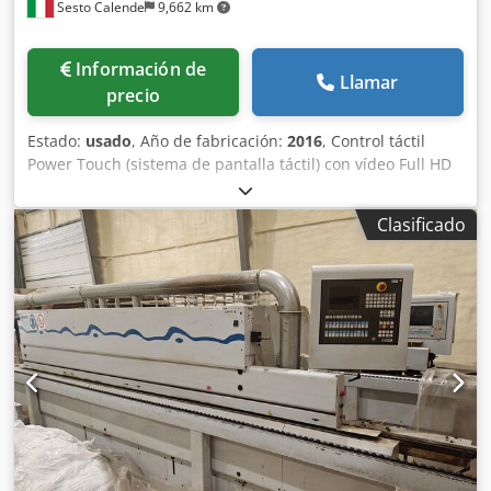
Sesto Calende
9,662 km
Información de
Llamar
precio
Estado:
usado
, Año de fabricación:
2016
, Control táctil
Power Touch (sistema de pantalla táctil) con vídeo Full HD
de 21" Altura del panel: 60 mm PVC/ABS: 3 mm Madera
maciza: hasta 12 mm Velocidad de avance: hasta 20 m/min
Clasificado
Altura de trabajo ajustable electrónicamente mediante
control numérico Guía de soporte del panel con funciones
de ralentí Transportador de rodillos lateral con ruedas de
ralentí para el soporte del panel Grupo antiadherente
Grupo rectificador de dos motores Placa portarollos Grupo
de encolado de cola EVA con unidad de prefusión y
depósito de cola Grupo de presión de cantos en perfiles
rectos con rodillos de presión ajustables automáticamente
por control numérico Grupo de recorte de extremos con
ajuste automático de inclinación Grupo de biselado de dos
motores con ajuste Grupo de redondeo multifunción de
dos motores (biselado + redondeo) Grupo de raspado de