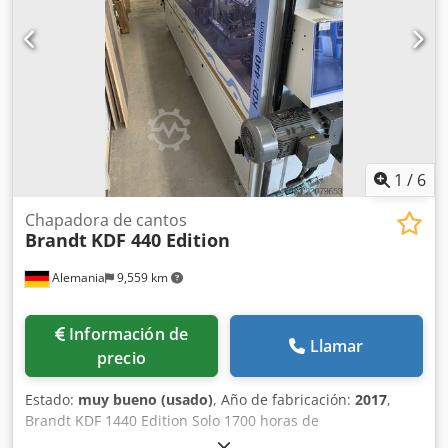
Grupo de cepillado multinivel Grupo de cepillado de
bordes Grupo de cepillos Control: Powertouch Rodillos de
apoyo para piezas estrechas Grupo de pulverización de
agente desmoldante sobre la pieza Grupo de pulverización
de lubricante para material de borde Sin retorno de piezas
6414 horas de trabajo y 576.091 metros de borde
procesados.
1
/
6
Chapadora de cantos
Brandt
KDF 440 Edition
Alemania
9,559 km
Información de
Llamar
precio
Estado:
muy bueno (usado)
, Año de fabricación:
2017
,
Brandt KDF 1440 Edition Solo 1700 horas de
funcionamiento - muy buen estado – también puede