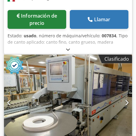
Información de
Llamar
precio
Estado:
usado
, número de máquina/vehículo:
007834
, Tipo
de canto aplicado: canto fino, canto grueso, madera
maciza Sistema de encolado: EVA, aire caliente Fresado
previo: sí Unidad multifunción: sí Velocidad máxima de
Clasificado
avance: 18 m/min Espesor máximo del panel: 60 mm
Unidades de trabajo: 8 uds. Codpfx Akev Sf I Ejiorf