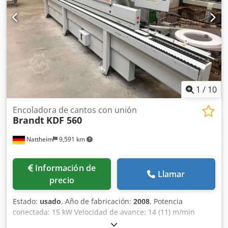
1
/
10
Encoladora de cantos con unión
Brandt
KDF 560
Nattheim
9,591 km
Información de
Llamar
precio
Estado:
usado
, Año de fabricación:
2008
, Potencia
conectada: 15 kW Velocidad de avance: 14 (11) m/min
Grosor de la pieza: 8 - 60 mm Grosor del canto: 0,4 - 8 mm