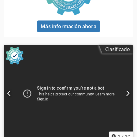
muy buen estado.
Más información ahora
Clasificado
1
/
10