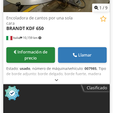
1
/
9
Encoladora de cantos por una sola
cara
BRANDT
KDF 650
Italia
10,159 km
Información de
Llamar
precio
Estado:
usado
, número de máquina/vehículo:
007985
, Tipo
de borde adjunto: borde delgado, borde fuerte, madera
maciza Sistema adhesivo: EVA Fresado de unión: sí Unidad
multifuncional: sí Crjdpfx Asx A Th Dokiof Velocidad
Clasificado
máxima de avance: 18 m/min. Espesor máximo del panel:
60 mm Unidades de trabajo: 7 no