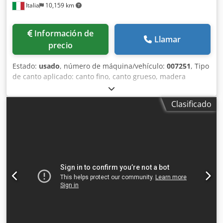
Italia
10,159 km
Información de
Llamar
precio
Estado:
usado
, número de máquina/vehículo:
007251
, Tipo
de canto aplicado: canto fino, canto grueso, madera
maciza Sistema de encolado: EVA, aire caliente Fresado de
juntas: sí Unidad multifuncional: sí Velocidad máx.
Clasificado
Velocidad de desplazamiento: 20 m/min Credpstvrf Tjfx
Akijf Espesor máximo del panel: 60 mm Unidades de
trabajo: 8 nr