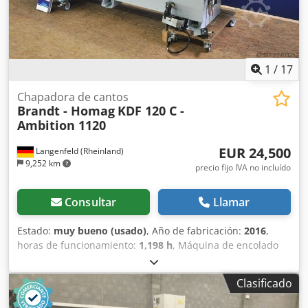
1
/
17
Chapadora de cantos
Brandt - Homag
KDF 120 C -
Ambition 1120
EUR 24,500
Langenfeld (Rheinland)
9,252 km
precio fijo IVA no incluído
Consultar
Llamar
Estado:
muy bueno (usado)
, Año de fabricación:
2016
,
horas de funcionamiento:
1,198 h
, Máquina de encolado
de cantos Brandt Ambition 1120 c con 2 depósitos de
adhesivo, fresado de unión, copia de esquinas y dos
Clasificado
cuchillas de arrastre. Buena máquina para principiantes
con un equipamiento completo. Se puede enviar un vídeo