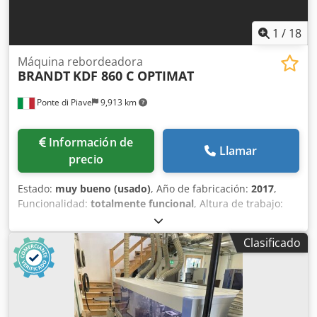
1
/
18
Máquina rebordeadora
BRANDT
KDF 860 C OPTIMAT
Ponte di Piave
9,913 km
Información de
Llamar
precio
Estado:
muy bueno (usado)
, Año de fabricación:
2017
,
Funcionalidad:
totalmente funcional
, Altura de trabajo:
950 mm Longitud total: 6560 mm Crsdezkamcjpfx Akijf con
sistema de presión por banda Grupo de preajuste/fresado
Clasificado
Grupo de encolado Grupo de corte biselado/recto Ajuste
neumático del grupo de corte biselado/recto Ajuste
neumático de 2 posiciones del grupo de corte Grupo de
recorte multinivel MS 40 con contrarrotación Ajuste
neumático de 2 posiciones Grupo de fresado de contorno