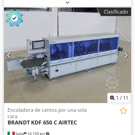
maciza. Crodpfezg D Ezjx Akisf Sistema de encolado: EVA.
Fresado para ensamblaje: sí. Unidad multifuncional: sí.
Clasificado
Velocidad máxima de avance: 16 m/min. Grosor máximo de
la placa: 60 mm. Unidades de trabajo: 8 unidades.
1
/
11
Encoladora de cantos por una sola
cara
BRANDT
KDF 650 C AIRTEC
Italia
10,159 km