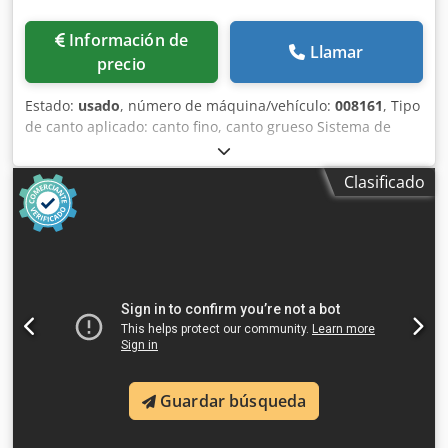
Información de
Llamar
precio
Estado:
usado
, número de máquina/vehículo:
008161
, Tipo
de canto aplicado: canto fino, canto grueso Sistema de
encolado: EVA, PUR Fresado previo: sí Unidad
multifuncional: sí Dcjdjx A Tlcepfx Akpsk Velocidad máxima
Clasificado
de avance: 14 m/min Espesor máximo de tablero: 60 mm
Unidades de trabajo: 6 uds.
Guardar búsqueda