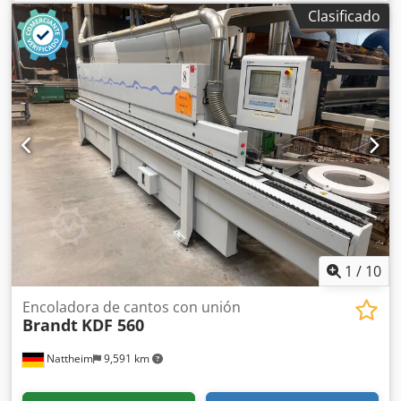
muebles a medida, carpintería y otros productos. Datos
Clasificado
técnicos: Altura mín./máx. del panel: 10/40 mm Espesor
del canto: mín./máx. 0,4 - 1,5 mm Velocidad de avance: 7
m/min sobre transportador de rodillos motorizado Ancho
mín. del panel: 65 mm Composición: Unidad de encolado
Dsdpjwq Sc Sjfx Akpsck Unidad de corte por cizalla Unidad
de corte de extremos Unidad de recorte superior/inferior
Ruedas en la base para facilitar su manejo Voltaje: 380/50
Potencia total: 4,5 kW Aire comprimido: 6 bar Dimensiones
totales: 1800 x 615 x 1170 h (mm) Peso: 280 kg
1
/
10
Encoladora de cantos con unión
Brandt
KDF 560
Nattheim
9,591 km