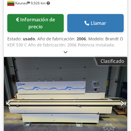
Kaunas
9,926 km
Información de
Llamar
precio
Estado:
usado
, Año de fabricación:
2006
, Modelo: Brandt O
KDF 530 C Año de fabricación: 2006 Potencia instalada:
11,4 kW Velocidad de avance: 11 m/min Grosor de la pieza
de trabajo: 8-40 mm Grosor del borde: 0,4-6 mm Unidad
Clasificado
de preajuste: Sí Unidad de encolado: Sí, EVA Unidad de
corte final: Sí Unidad de corte de precisión: Sí Unidad de
redondeo de esquinas: Sí Aplicador de adhesivo: Sí
Dcsdezkfu Sopfx Akpok Unidad de pulido: Sí