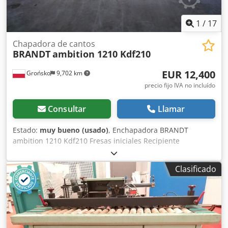
1
/
17
Chapadora de cantos
BRANDT
ambition 1210 Kdf210
EUR 12,400
Grońsko
9,702 km
precio fijo IVA no incluído
Consultar
Llamar
Estado:
muy bueno (usado)
, Enchapadora BRANDT
ambition 1210 Kdf210 Fresas iniciales Recipiente
intercambiable Aplicación de adhesivo con rodillo
Guillotina inicial neumática Rodillos de presión Cuchillas
Clasificado
de corte final Grupo de fresado vertical y horizontal R1-R2
Ciclado de perfil Ciclado plano Altura máxima de la pieza:
60 mm Dcjdpfxezqz Rpe Akpok Grosor máximo del chapa
en rollo: 3 mm Avance: 11 m/min Longitud de la máquina:
370 cm Potencia de conexión: aproximadamente 9 kW
Máquina revisada, lista para funcionar.