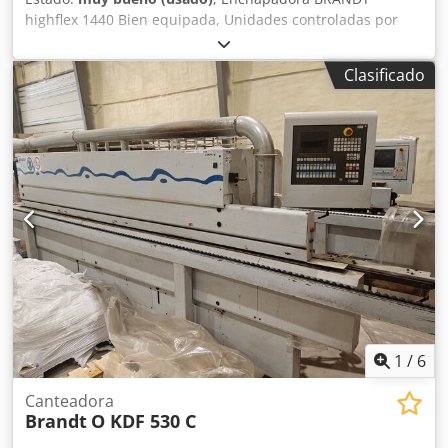
highflex 1440 Bien equipada, Unidades controladas por
CNC desde el panel de control Fresas preliminares
Calentamiento de la placa Precalentador Dcodpfxozrf T Re
Clasificado
Akpjk Aplicación de adhesivo Mediante rodillo Guillotina
preliminar neumática Rodillos de presión Cuchillas de
corte final Unidad de fresado vertical 2 x Unidad de
redondeo de esquinas R1-R2 Cicladora de perfiles
Cicladora plana Líquidos Pulidora Altura máxima de la
pieza: 60 mm Grosor máximo del chapa en rollo: 3 mm
Avance máximo: 14 m/min Estado ideal para una máquina
usada
1
/
6
Canteadora
Brandt
O KDF 530 C