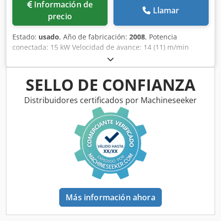
Información de
Llamar
precio
Estado:
usado
, Año de fabricación:
2008
, Potencia
conectada: 15 kW Velocidad de avance: 14 (11) m/min
Grosor de la pieza: 8 - 60 mm Grosor del canto: 0,4 - 8 mm
Separación de rodillos: máx. 3,0 x 45 / 0,8 x 65 mm
Diámetro de extracción: 120 / 160 / 100 mm Altura de
SELLO DE CONFIANZA
trabajo: 950 mm Dimensiones: 6260 x 1560 x 2300 mm
Peso: aprox. 3000 kg Lugar de almacenamiento: Proveedor
Distribuidores certificados por Machineseeker
Djdpfsy Ruzqsx Akpock
Más información ahora