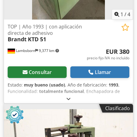
1
/
4
TOP | Año 1993 | con aplicación
directa de adhesivo
Brandt
KTD 51
EUR 380
Lambsborn
9,377 km
precio fijo IVA no incluído
Consultar
Llamar
Estado:
muy bueno (usado)
, Año de fabricación:
1993
,
Funcionalidad:
totalmente funcional
, Enchapadora de
cantos KTD51 para listones perfilados y cantos rectos, con
aplicación directa de adhesivo. Longitud mínima de pieza:
Clasificado
160 mm, grosor de pieza: 10 – 40 mm, grosor de canto: 0,5
– 1 mm, radio interior aprox. 25 mm. Año de fabricación:
1993, avance regulable de 4 a 9 m/min, 2,6 kW, 400 Voltios.
Dsdpfx Aovf H I Tskpeck ¡Transporte disponible por un
coste adicional! Debido a la antigüedad de la máquina de