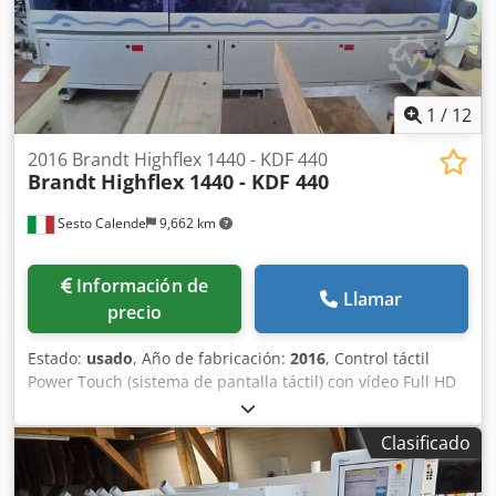
1
/
12
2016 Brandt Highflex 1440 - KDF 440
Brandt
Highflex 1440 - KDF 440
Sesto Calende
9,662 km
Información de
Llamar
precio
Estado:
usado
, Año de fabricación:
2016
, Control táctil
Power Touch (sistema de pantalla táctil) con vídeo Full HD
de 21" Altura del panel: 60 mm PVC/ABS: 3 mm Madera
maciza: hasta 12 mm Velocidad de avance: hasta 20 m/min
Clasificado
Altura de trabajo ajustable electrónicamente mediante
control numérico Guía de soporte del panel con funciones