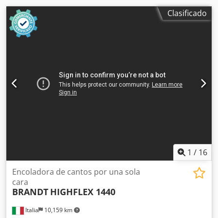
Clasificado
1
/
16
Encoladora de cantos por una sola
cara
BRANDT
HIGHFLEX 1440
Italia
10,159 km