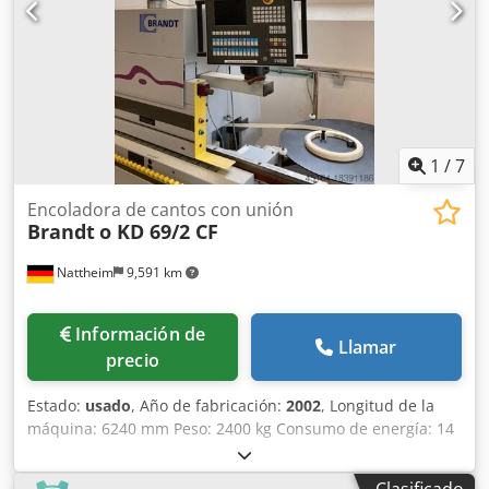
1
/
7
Encoladora de cantos con unión
Brandt
o KD 69/2 CF
Nattheim
9,591 km
Información de
Llamar
precio
Estado:
usado
, Año de fabricación:
2002
, Longitud de la
máquina: 6240 mm Peso: 2400 kg Consumo de energía: 14
kW Diámetro de extracción: 120 / 140 mm Ubicación de
almacenamiento: Nattheim Dcodpfevvkfwox Akpjk
Clasificado