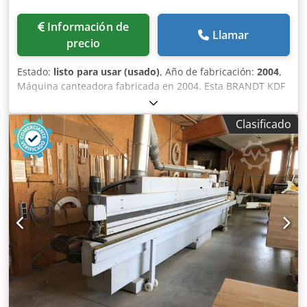
Información de
Llamar
precio
Estado:
listo para usar (usado)
, Año de fabricación:
2004
,
Máquina canteadora fabricada en 2004. Esta BRANDT KDF
560 cuenta con ajuste automático de las unidades
mediante control por ordenador y es apta para el canteado
Clasificado
de cantos finos y gruesos, admitiendo espesores de canto
de 0,4 a 8 mm y alturas de pieza de trabajo de 8 a 50 mm.
Incluye diversas unidades instaladas, como una unidad de
prefresado, una unidad de aplicación de cola y unidades
de pulido. Si busca obtener un acabado de cantos de alta
calidad, considere la máquina BRANDT KDF 560 que
tenemos a la venta. Póngase en contacto con nosotros para
obtener más detalles. • Tipo de variador: 400 V / 50 Hz /
trifásico • Conexión eléctrica principal: 400 V / 50 Hz /
trifásica Dcsdpfsztc Saex Akpok • Consumo de potencia:
13,2 kW • Máquina de canteado de segunda mano • Año de
fabricación: 2004 • Intensidad nominal del fusible: 35 A •
Ajuste automático de la máquina mediante control por