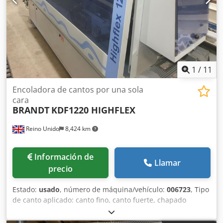
x 1250 x 1600 mm (largo x ancho x alto) Peso: aprox. 950 kg.
La máquina se puede demostrar con gusto en nuestras
instalaciones, previa cita. Solo ofrecemos máquinas que
están listas para su demostración en nuestro almacén,
consulte "otras ofertas de este proveedor".
1
/
11
Encoladora de cantos por una sola
cara
BRANDT
KDF1220 HIGHFLEX
Reino Unido
8,424 km
Información de
Llamar
precio
Estado:
usado
, número de máquina/vehículo:
006723
, Tipo
de canto aplicado: canto fino, canto fuerte, chapado
Sistema de unión: EVA Fresado de juntas: sí Unidad
multifuncional: sí Dcjdsq A I Aajpfx Akpsk Velocidad máx.