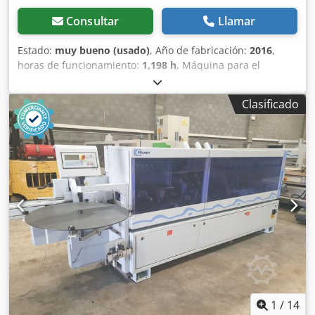
Consultar
Llamar
Estado:
muy bueno (usado)
, Año de fabricación:
2016
,
horas de funcionamiento:
1,198 h
, Máquina para el
encajado de bordes Brandt Ambition 1120 c con 2
depósitos de adhesivo, fresado de juntas, copiado de
Clasificado
esquinas y dos cuchillas de arrastre. Buena máquina para
principiantes con un equipamiento completo. Se puede
enviar un vídeo de la máquina en funcionamiento bajo
petición. Grosor del borde: aprox. 0,4 – 3 mm Altura de la
pieza: aprox. 10 – 40 mm Velocidad de avance: aprox. 8
m/min Campana de protección acústica Soporte de la
pieza extensible Conexión de extracción: 1 x 100 mm, 4 x
80 mm, incluyendo la tubería representada con un
diámetro de 200 mm Control Easy-Touch con pantalla a
color para facilitar el manejo de la máquina Se pueden
guardar 10 programas Unidades: Presión superior, ajuste
manual con manivela y contador SIKO Guía de entrada,
ajuste manual con contador SIKO Fresadora de juntas con
fresas de diamante, afiladas En total, 2 depósitos de
1
/
14