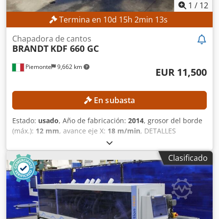
1
/
12
Termina en
10
d
15
h
2
min
10
s
Chapadora de cantos
BRANDT
KDF 660 GC
Piemonte
9,662 km
EUR 11,500
En subasta
Estado:
usado
, Año de fabricación:
2014
, grosor del borde
(máx.):
12 mm
, avance eje X:
18 m/min
, DETALLES
TÉCNICOS Dimensiones de la pieza de trabajo Altura
mínima de la placa: 10 mm Altura máxima de la placa: 60
Clasificado
mm Anchura mínima de la placa: 70 mm Espesor mínimo
del borde: 0,4 mm Espesor máximo del borde: 12 mm
Velocidad máxima de avance: 18 m/min Avance y guía
Presión mediante rodillos de apoyo Guías de soporte de la
placa Unidad para el procesamiento de placas Unidad de
pre-fresado Accionamiento automático temporizado