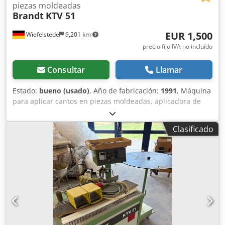
piezas moldeadas
Brandt
KTV 51
EUR 1,500
Wiefelstede
9,201 km
precio fijo IVA no incluído
Consultar
Llamar
Estado:
bueno (usado)
, Año de fabricación:
1991
, Máquina
para aplicar cantos en piezas moldeadas, aplicadora de
cantos, máquina para aplicar cantos. -Espesor de la pieza:
10-85 mm -Soplante calefactor: 6 kW para cantos pre-
Clasificado
recubiertos Dedpfx Akjb A Ninjpeck -Cortador transversal -
Plato para cantos -Dimensiones de transporte:
900/700/A1080 mm -Peso: 135 kg