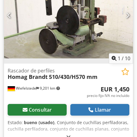
segunda mano, se excluye cualquier garantía en la venta a
clientes comerciales.
1
/
10
Rascador de perfiles
Homag Brandt
510/430/H570 mm
EUR 1,450
Wiefelstede
9,201 km
precio fijo IVA no incluído
Consultar
Llamar
Estado:
bueno (usado)
, Conjunto de cuchillas perfiladoras,
cuchilla perfiladora, conjunto de cuchillas planas, conjunto
de acabado, conjunto modular, conjunto de procesamiento