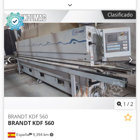
para bordes Depósito de adhesivo para adhesivo
maciza, chapa de madera Sistema de pegado: EVA, aire
termofusible EVA Precalentador para adhesivo
caliente Fresado de juntas: sí Djdpfxeqy Em Tj Akpsck
termofusible EVA Sistema de aire caliente AIRTEK 4 rodillos
Clasificado
Unidad multifuncional: sí Velocidad máx. Velocidad de
de presión Unidad de acabado de extremos Unidad de
desplazamiento: 11 m/min
fresado fino para el rebaje y redondeo Unidad de
redondeo de esquinas WD60 Unidad de fresado de
desbaste Unidad de alisado de bordes Unidad de
aplicación de adhesivo Unidad de pulido Unidad de
pulverización Software de programación de la máquina
PowerControl PC20
1
/
2
BRANDT KDF 560
BRANDT
KDF 560
España
9,394 km