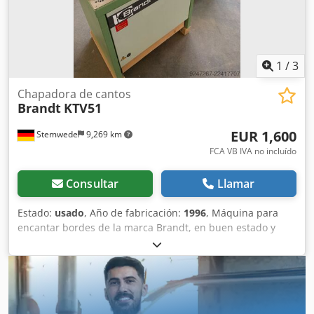
1
/
3
Chapadora de cantos
Brandt
KTV51
EUR 1,600
Stemwede
9,269 km
FCA VB IVA no incluído
Consultar
Llamar
Estado:
usado
, Año de fabricación:
1996
, Máquina para
encantar bordes de la marca Brandt, en buen estado y
usada. Modelo KTV51 – Fabricada en 1996. Dodpfxezpflne
Akpsck La máquina se compró de segunda mano y se
utilizó solo de forma ocasional. La máquina se vende como
parte de la liquidación de nuestro taller de carpintería.
Precio de recogida; se puede organizar la entrega bajo