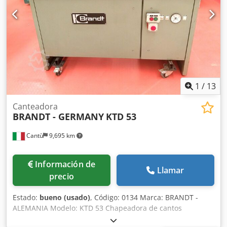
1
/
13
Canteadora
BRANDT - GERMANY
KTD 53
Cantù
9,695 km
Información de
Llamar
precio
Estado:
bueno (usado)
, Código: 0134 Marca: BRANDT -
ALEMANIA Modelo: KTD 53 Chapeadora de cantos
automática para madera, PVC, chapa de madera, muebles,