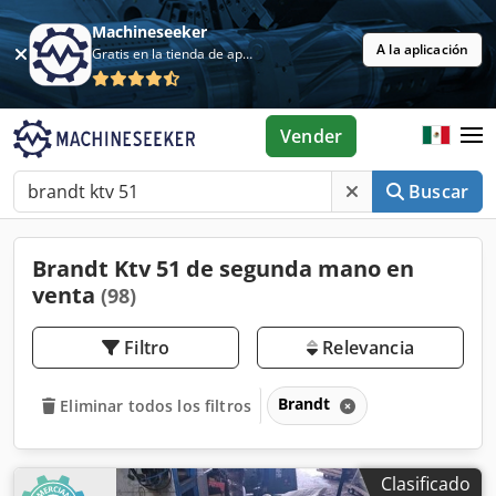
Machineseeker
A la aplicación
Gratis en la tienda de aplicaciones
Vender
Buscar
Brandt Ktv 51 de segunda mano en
venta
(98)
Filtro
Relevancia
Brandt
Eliminar todos los filtros
Clasificado