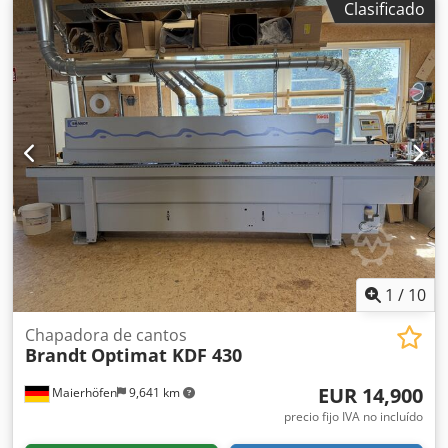
Clasificado
Velocidad de desplazamiento: 11 m/min
1
/
10
Chapadora de cantos
Brandt
Optimat KDF 430
EUR 14,900
Maierhöfen
9,641 km
precio fijo IVA no incluído