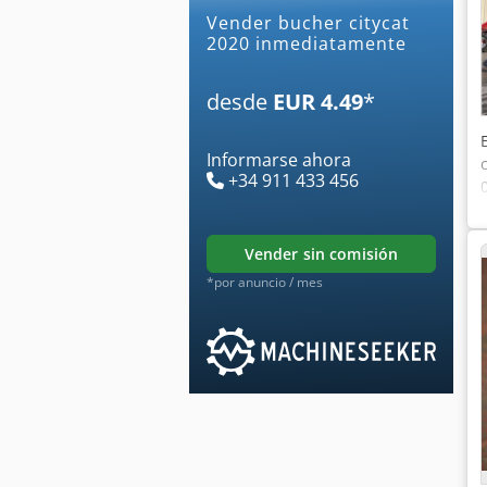
Vender bucher citycat
2020 inmediatamente
desde
EUR 4.49
*
Informarse ahora
+34 911 433 456
vender sin comisión
*por anuncio / mes