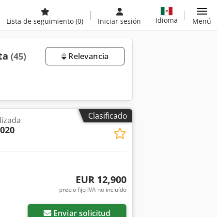
Idioma
Lista de seguimiento
(0)
Iniciar sesión
Menú
nta
(45)
Relevancia
Clasificado
lizada
2020
EUR 12,900
precio fijo IVA no incluído
Enviar solicitud