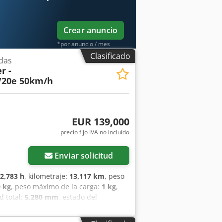
Crear anuncio
*por anuncio / mes
Clasificado
das
r -
V20e 50km/h
EUR 139,000
precio fijo IVA no incluído
Enviar solicitud
2,783 h
, kilometraje:
13,117 km
, peso
0 kg
, peso máximo de la carga:
1 kg
,
ud total:
5,280 mm
, estado del
5%
, tamaño del neumático trasero:
teros): 215/75 R16, Neumáticos