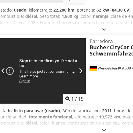
Estado:
usado
, kilometraje:
22,200 km
, potencia:
62 kW (84.30 CV)
,
combustible:
diésel
, peso total:
4,500 kg
, color:
naranja
, clase de e
Bucher Citycat 2020: Máquina barredora compacta con unidad de ba
Para consultas: Estado: muy bueno * Fabricante: Bucher * Modelo: 
buena visibilidad en todas direcciones * Cepillo lateral izquierdo * 
Barredora
* Contenedor de recogida ----Precio: 12.900 €, más el 19 % de IVA.
Bucher
CityCat 
contactarnos en los siguientes números de teléfono: Hablamos: alem
Schwemmfahrz
omisiones y venta previa.
Wendelstein
9,608
1
/
15
Estado:
listo para usar (usado)
, Año de fabricación:
2011
, horas de
Funcionalidad:
totalmente funcional
, kilometraje:
19,572 km
, pote
combustible:
diésel
, color:
blanco
, configuración de ejes:
4x2
, comb
hidrostático
, amortiguación:
acero
, volumen del espacio de carga: