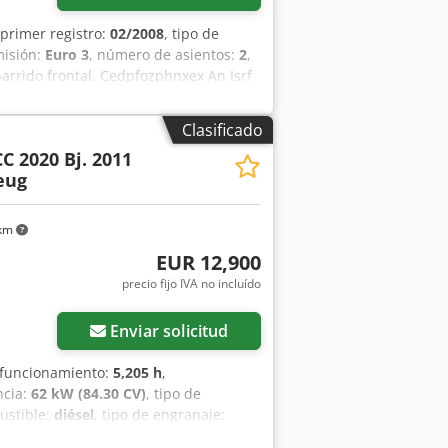
 primer registro:
02/2008
, tipo de
misión:
Euro 3
, número de asientos:
2
,
rrido frontal. Cedpfozphnxex An Isrf
CityCat 2020 * Cabina cerrada con
Cepillo lateral derecho * Cepillo frontal
Clasificado
 Para más información, puede
CC 2020 Bj. 2011
án, inglés, francés y… Salvo errores,
eug
 km
EUR 12,900
precio fijo IVA no incluído
Enviar solicitud
 funcionamiento:
5,205 h
,
ncia:
62 kW (84.30 CV)
, tipo de
ustible:
diésel
, tipo de engranaje:
2 m³
, Equipamiento:
ABS, aire