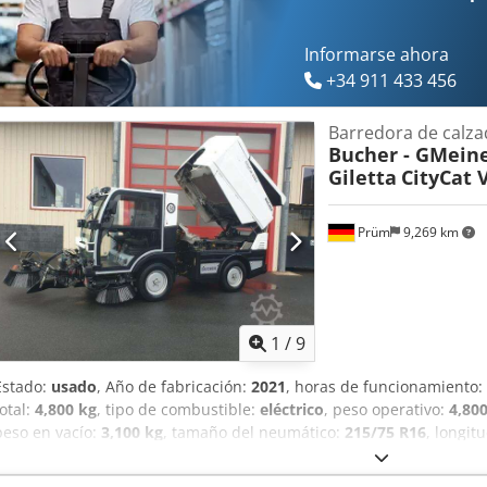
Informarse ahora
+34 911 433 456
Barredora de calza
Bucher - GMeine
Giletta
CityCat 
Prüm
9,269 km
1
/
9
Estado:
usado
, Año de fabricación:
2021
, horas de funcionamiento:
total:
4,800 kg
, tipo de combustible:
eléctrico
, peso operativo:
4,80
peso en vacío:
3,100 kg
, tamaño del neumático:
215/75 R16
, longit
neumático:
85 %
, tamaño del neumático delantero:
215/75 R16 | 8
215/75 R16 | 85%
, velocidad máxima:
50 km/h
, Neumáticos (delan