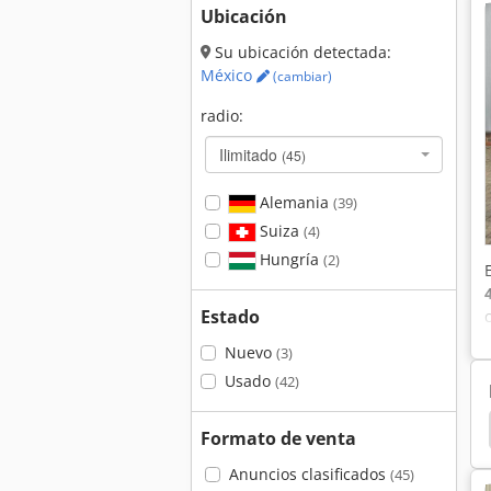
Ubicación
Su ubicación detectada:
México
(cambiar)
radio:
Ilimitado
(45)
Alemania
(39)
Suiza
(4)
Hungría
(2)
Estado
Nuevo
(3)
Usado
(42)
eco
Unimog
Iveco Generadores
Fiat 4566
Formato de venta
Anuncios clasificados
(45)