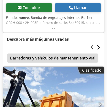
Consultar
Llamar
Estado:
nuevo
, Bomba de engranajes internos Bucher
QR2H-008 / 2H-003R, número de serie: 34460915, sin usar,
100 % operativa, el alcance del suministro se indica en las
fotos. Dksdpfx Aaei D Ulvj Tsr
Descubra más máquinas usadas
0
Barredoras y vehículos de mantenimiento vial
Clasificado