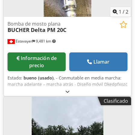
1
/
2
Bomba de mosto plana
BUCHER
Delta PM 20C
Estavayer
9,481 km
Información de
Llamar
precio
Estado:
bueno (usado)
, - Conmutable en media marcha:
marcha adelante – marcha atrás - Diseño móvil Dkedpfxozc
H R Te Aa Ter - Bomba en buen estado
Clasificado