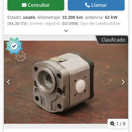
Consultar
Llamar
Estado:
usado
, kilometraje:
22,200 km
, potencia:
62 kW
(84.30 CV)
, primer registro:
02/2008
, tipo de combustible:
diésel
, peso total:
4,500 kg
, color:
naranja
, clase de
emisión:
Euro 3
, número de asientos:
2
, Bucher Citycat
Clasificado
2020: Máquina barredora compacta con unidad de barrido
frontal. Para consultas: Estado: muy bueno * Fabricante:
Bucher * Modelo: CityCat 2020 * Cabina cerrada con
buena visibilidad en todas direcciones * Cepillo lateral
izquierdo * Cepillo lateral derecho * Cepillo frontal *
Contenedor de recogida ----Precio: 12.900 €, más el 19 %
de IVA. Para más información, puede contactarnos en los
siguientes números de teléfono: Hablamos: alemán, inglés,
francés y… Salvo errores, omisiones y venta previa.
Dksdpfxozphnxj Aa Tjr
1
/
8