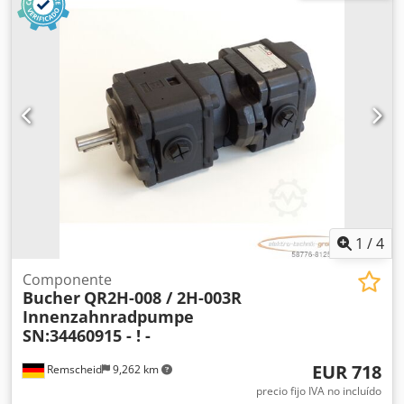
Brida/eje: ver foto, cuadrado 8 x 17 mm - Cantidad: 7
bombas disponibles - Precio: por unidad - Dimensiones:
84/82/Altura 100 mm Dkedpfx Aaovwka Do Ter - Peso: 2,0
kg
1
/
4
Componente
Bucher
QR2H-008 / 2H-003R
Innenzahnradpumpe
SN:34460915 - ! -
EUR 718
Remscheid
9,262 km
precio fijo IVA no incluído