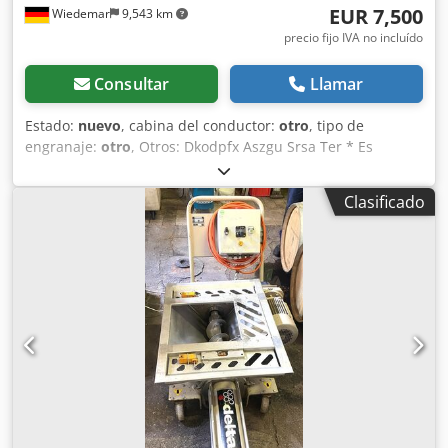
EUR 7,500
Wiedemar
9,543 km
precio fijo IVA no incluído
Consultar
Llamar
Estado:
nuevo
, cabina del conductor:
otro
, tipo de
engranaje:
otro
, Otros: Dkodpfx Aszgu Srsa Ter * Es
posible la toma en parte de pago y compra de vehículos y
maquinaria. * Precio de venta sin incluir transporte ni
Clasificado
entrega. * Sin responsabilidad por errores de impresión o
escritura. * Reservado el derecho a errores, cambios y
venta previa. * Oferta no vinculante. * Las fotos pueden
diferir. El precio corresponde al estado actual. * Todos los
datos sin garantía.