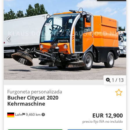
intercambiable de aproximadamente 5 m³. El esparcidor
de sal está montado sobre un chasis intercambiable
Strobach. Peso propio: aproximadamente 2310 kg.
Capacidad del esparcidor de sal: aproximadamente 5 m³.
Capacidad del depósito de sal líquida: aproximadamente
4580 l. Djdpfxezpzf Dj Aa Tskr LAS ESPECIFICACIONES DE
LOS ACCESORIOS SE PROPORCIONAN SIN GARANTÍA. Nos
reservamos el derecho a realizar modificaciones, a vender
el vehículo antes y a corregir errores.
1
/
13
Furgoneta personalizada
Bucher
Citycat 2020
Kehrmaschine
EUR 12,900
Lahr
9,460 km
precio fijo IVA no incluído