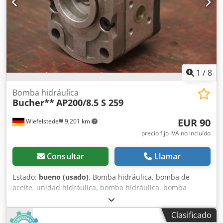
1
/
8
Bomba hidráulica
Bucher**
AP200/8.5 S 259
EUR 90
Wiefelstede
9,201 km
precio fijo IVA no incluído
Consultar
Llamar
Estado:
bueno (usado)
, Bomba hidráulica, bomba de
aceite, unidad hidráulica, bomba hidráulica, bomba
hidráulica, motor de traslación, motor de accionamiento,
bomba de engranajes, Gear Pump - Fabricante: Bucher,
Clasificado
bomba hidráulica de engranajes - Tipo: AP200/8.5 S 259 -