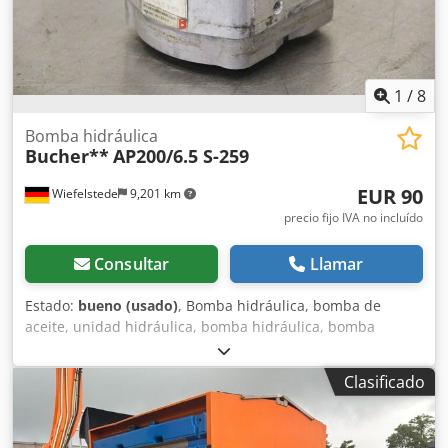
1
/
8
Bomba hidráulica
Bucher**
AP200/6.5 S-259
EUR 90
Wiefelstede
9,201 km
precio fijo IVA no incluído
Consultar
Llamar
Estado:
bueno (usado)
, Bomba hidráulica, bomba de
aceite, unidad hidráulica, bomba hidráulica, bomba
hidráulica, motor de transmisión, motor de tracción,
bomba de engranajes, bomba de engranajes. -Fabricante:
Clasificado
Bucher, bomba hidráulica de engranajes -Tipo: AP200/6.5
S-259 -Dimensiones: 100/80/A80 mm Dksdpfxogn Hymo Aa
Tsr -Peso: 1,9 kg