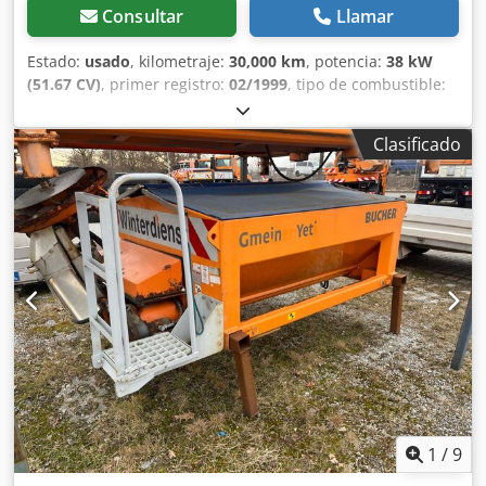
Consultar
Llamar
Estado:
usado
, kilometraje:
30,000 km
, potencia:
38 kW
(51.67 CV)
, primer registro:
02/1999
, tipo de combustible:
diésel
, peso total:
4,000 kg
, color:
naranja
, número de
asientos:
2
, Barredora Bucher Citycat 2000 con unidad de
Clasificado
barrido frontal. Para consultas: Estado: muy bueno *
Fabricante: Bucher * Modelo: CityCat 2000 * Cabina
cerrada con buena visibilidad panorámica * Cepillo lateral
izquierdo * Cepillo lateral derecho * Cepillo frontal *
Depósito de recogida ----Precio: 6900 € + 19% de IVA Para
cualquier otra pregunta, puede contactarnos en los
siguientes números de teléfono: Hablamos: alemán, inglés,
francés y...? Dodpfxozq Ipxe Aa Tjkr Salvo errores
tipográficos, omisiones y venta previa.
1
/
9