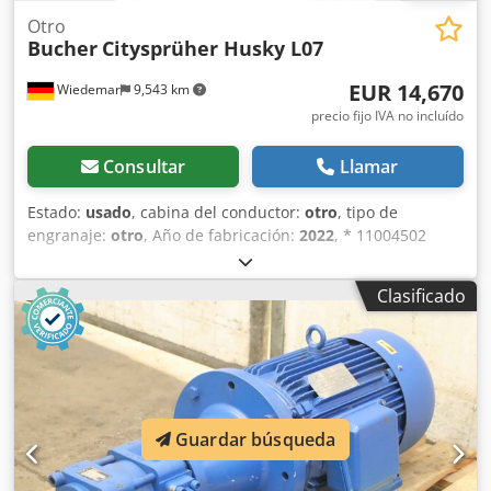
Otro
Bucher
Citysprüher Husky L07
EUR 14,670
Wiedemar
9,543 km
precio fijo IVA no incluído
Consultar
Llamar
Estado:
usado
, cabina del conductor:
otro
, tipo de
engranaje:
otro
, Año de fabricación:
2022
, * 11004502
Unidad de panel de control Ecosat * 11006283 Cable de
interfaz RS 232 EcoSat Mobidat * 15226 Marcador para
Clasificado
vehículos de servicio invernal 1180x190 mm Husky NGS V
W + 1300S * 8059624 Marcador de contorno amarillo para
contenedores Husky (6,5 m) * 11000032 Ajuste mecánico
del patrón de dispersión, 8 m, completo, montado *
11002061 Luz de advertencia giratoria LED * 8078950
Dispositivo de estacionamiento de 1 T, universal, con brazo
Guardar búsqueda
de 700 (juego) Dkjdpfoznvudjx Aa Tor * 8027633 Marco
adaptador Multihog CX75 para Husky (L1200 A1200),
completo * 8085013 Cepillo para el plato de dispersión