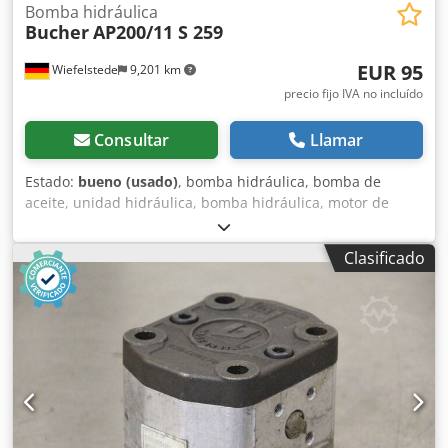
Bomba hidráulica
Bucher
AP200/11 S 259
EUR 95
Wiefelstede
9,201 km
precio fijo IVA no incluído
Consultar
Llamar
Estado:
bueno (usado)
, bomba hidráulica, bomba de
aceite, unidad hidráulica, bomba hidráulica, motor de
accionamiento, motor de accionamiento, bomba de
engranajes, bomba de engranajes -Fabricante: Bucher,
Clasificado
bomba hidráulica bomba de engranajes -Tipo: AP200/11.5
S 259 Dkjdpfx Asvwkh Usa Tsr -Brida/eje: ver foto,
cuadrado 8 x 17 mm -Número: 2x bombas disponibles -
Precio: por pieza -Dimensiones: 98/84/H100 mm -Peso: 2,3
kg/pieza