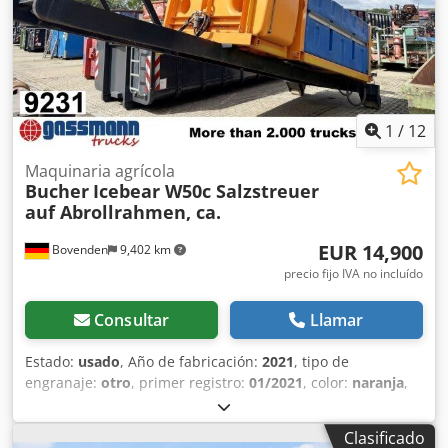
1
/
12
Maquinaria agrícola
Bucher
Icebear W50c Salzstreuer
auf Abrollrahmen, ca.
EUR 14,900
Bovenden
9,402 km
precio fijo IVA no incluído
Consultar
Llamar
Estado:
usado
, Año de fabricación:
2021
, tipo de
engranaje:
otro
, primer registro:
01/2021
, color:
naranja
,
kilometraje:
1,001 km
, peso en vacío:
2,310 kg
, cabina del
conductor:
otro
, Ubicación del vehículo: Bovenden.
Clasificado
Equipamiento: Esparcidor de sal con contenedor