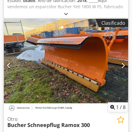
Estado:
usado
, Año de fabricación:
2018
, _____Aquí
vendemos un esparcidor Bucher Yeti 1800 W FS, fabricado
en 2018, en buen estado y en perfecto estado de
funcionamiento. Para obtener más detalles y conocer las
Clasificado
características, no dude en consultarnos. Ubicación: 07806
Neustadt/Orla. Dkjdpjzkdu Rsfx Aa Ter
1
/
8
Otro
Bucher
Schneepflug Ramox 300