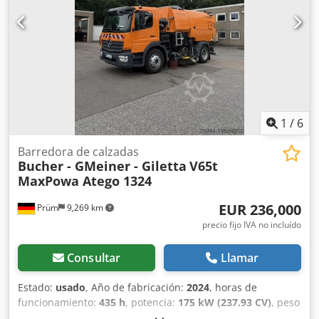
1
/
6
Barredora de calzadas
Bucher - GMeiner - Giletta
V65t
MaxPowa Atego 1324
EUR 236,000
Prüm
9,269 km
precio fijo IVA no incluído
Consultar
Llamar
Estado:
usado
, Año de fabricación:
2024
, horas de
funcionamiento:
435 h
, potencia:
175 kW (237.93 CV)
, peso
en vacío:
15,000 kg
, Horas de servicio: 435, primera