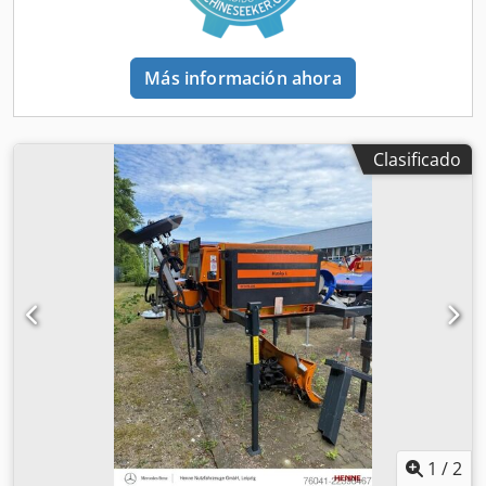
ámbar - Preparado para lanza de alta presión en la parte
trasera con grúa y enrollador de manguera - Barra de
baldeo telescópica a izquierda y derecha - Boquillas
Más información ahora
laterales de pulverización controlables individualmente
(izquierda/derecha) - Bomba de agua: General Pump T88;
85 l/min; 60 bar - Vehículo municipal de un solo
propietario Djdpfx Aajt Euxvs Tjkr ¡Reciba todos los
Clasificado
vehículos recién publicados por email – suscríbase a
nuestro boletín! ¡Posibles errores y omisiones, venta previa
reservada!
1
/
2