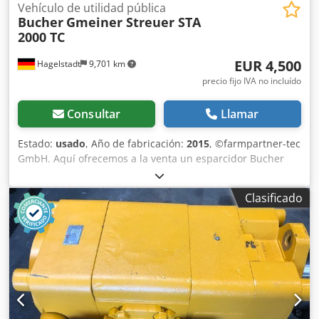
Vehículo de utilidad pública
Bucher
Gmeiner Streuer STA
2000 TC
EUR 4,500
Hagelstadt
9,701 km
precio fijo IVA no incluído
Consultar
Llamar
Estado:
usado
, Año de fabricación:
2015
, ©farmpartner-tec
GmbH. Aquí ofrecemos a la venta un esparcidor Bucher
Gmeiner STA 2000 TC usado, fabricado en 2015. Incluye
panel de control, soportes y eje corto (compatible con
Clasificado
Lindner, Multicar, etc.). Capacidad de 2 m³, esparcidor de
doble sinfín. Para obtener más detalles, póngase en
contacto con nosotros. Ubicación: 93095 Hagelstadt.
Dkjdpfoyq Avbex Aa Tsr