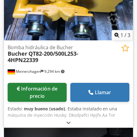
1
/
3
Bomba hidráulica de Bucher
Bucher
QT82-200/500L253-
4HPN22339
Meinerzhagen
9,294 km
Información de
Llamar
precio
Estado:
muy bueno (usado)
, Estaba instalado en una
máquina de inyección Husky. Dksdpefci Hpjfx Aa Tor