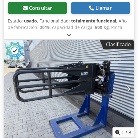
Consultar
Llamar
Estado:
usado
, Funcionalidad:
totalmente funcional
, Año
de fabricación:
2019
, capacidad de carga:
500 kg
, Pinza
para espuma Centro de carga: 1000 Clase ISO: ISO clase 2
= 1.000 - 2.500 kg Estado: Listo para su uso y totalmente
Clasificado
funcional Codpsyz E Sbjfx Amksrf Estado técnico: bueno
Descripción: Año 2019 ISO 2A (41 cm) Capacidad 500 kg /
1000 mm Rango de apertura 800-2500 mm Anchura del
desplazamiento lateral 1350 mm Pinzas 1500 mm ID
OS1973
1
/
8