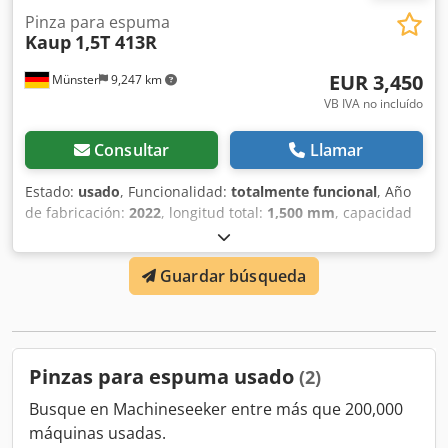
Pinza para espuma
Kaup
1,5T 413R
EUR 3,450
Münster
9,247 km
VB IVA no incluído
Consultar
Llamar
Estado:
usado
, Funcionalidad:
totalmente funcional
, Año
de fabricación:
2022
, longitud total:
1,500 mm
, capacidad
de carga:
500 kg
, peso en vacío:
390 kg
, ancho de
apertura:
1,900 mm
, Pinza para espuma Centro de carga:
Guardar búsqueda
750 Clase ISO: ISO Clase 2 = 1.000 - 2.500 kg Cjdpfx Amjw
Szlwskorf Estado: Listo para el uso y completamente
funcional Estado técnico: Muy bueno Descripción: Además
de este equipo, ofrecemos más carretillas elevadoras y
equipos de tecnología de almacenes. Nuestros equipos
Pinzas para espuma usado
(2)
son revisados en taller y certificados según FEM4.004.
Contáctenos por correo electrónico o por teléfono.
Busque en Machineseeker entre más que 200,000
También puede encontrarnos en hsr-gabelstapler. Por
máquinas usadas.
supuesto, también compramos su usado, incluso si no