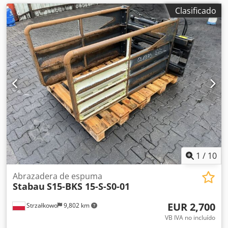
Clasificado
1
/
10
Abrazadera de espuma
Stabau
S15-BKS 15-S-S0-01
EUR 2,700
Strzałkowo
9,802 km
VB IVA no incluído