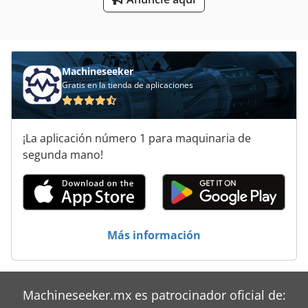
Estuchado De
Máquina De La Espuma
Machineseeker
Tablón De
Gratis en la tienda de aplicaciones
Trituradoras De Espuma De Poliestireno
¡La aplicación número 1 para maquinaria de
Ventanas De Seguridad
segunda mano!
Áreas De Aplicación
Más información
Machineseeker.mx es patrocinador oficial de: