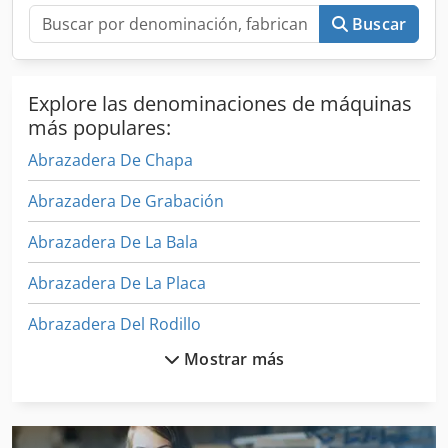
adquiere un vehículo con nosotros. Alquiler con opción a
Buscar
compra y financiación a condiciones favorables
disponibles bajo consulta. Estaremos encantados de
asesorarle de manera competente y detallada sobre
Explore las denominaciones de máquinas
nuestros vehículos.
más populares:
Abrazadera De Chapa
Abrazadera De Grabación
Abrazadera De La Bala
Abrazadera De La Placa
Abrazadera Del Rodillo
Mostrar más
Abrazaderas De Alta Presión
Acabadora De
Acumuladores De Diafragma