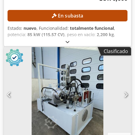
En subasta
Estado:
nuevo
, Funcionalidad:
totalmente funcional
,
potencia:
85 kW (115.57 CV)
, peso en vacío:
2,200 kg
,
capacidad del depósito de combustible:
200 l
, DETALLES
TÉCNICOS Tipo de motor: Diesel-hidráulico Motor: Deutz
Clasificado
TCD 3.6 L4 Norma de emisiones: China IV / Etapa IV
Potencia nominal: 85 kW (115 CV) Depósito de combustible:
200 l DETALLES DE LA MÁQUINA Dimensiones y peso
Dimensiones (largo x ancho x alto): 2.800 x 1.400 x 1.600
mm Dwsdpfx Ahjznmplobja Peso: 2.200 kg EQUIPAMIENTO
Mando a distancia por radio Múltiples bloques de cilindros
Unidad hidráulica: externa Conexiones para bombas de
desplazamiento variable: 2 unidades, regulables
manualmente Conexiones para bombas de engranajes
grandes: 2 unidades, regulables mediante la velocidad del
motor Conexión para bomba de engranajes pequeña: 1
unidad, regulable mediante la velocidad del motor