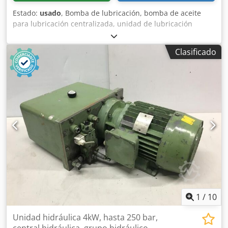
Estado:
usado
, Bomba de lubricación, bomba de aceite
para lubricación centralizada, unidad de lubricación
Bomba de lubricación centralizada, bomba de aceite para
lubricación centralizada, bomba hidráulica, bomba de
Clasificado
lubricación centralizada para aceite Fabricante: BEKA
Schmiertechnik / Baier & Köppel, Pegnitz Modelo E-812 /
ES0,5 Año de fabricación: aproximadamente 1990 Caudal:
0,4 l/min Presión de funcionamiento: 15 bar Capacidad del
depósito: aproximadamente 3 litros Potencia del motor:
0,09 kW Velocidad del motor: 2730 rpm Consumo de
corriente: 0,4 A Conexión a la red: 400 voltios, 50 Hz
Dimensiones (largo x ancho x alto): 280 x 150 x 380 mm
Peso: 8,5 kg Dodezpbq Hepfx Ahbewa Buen estado
Disponibles 2 unidades Precio indicado por unidad
1
/
10
Unidad hidráulica 4kW, hasta 250 bar,