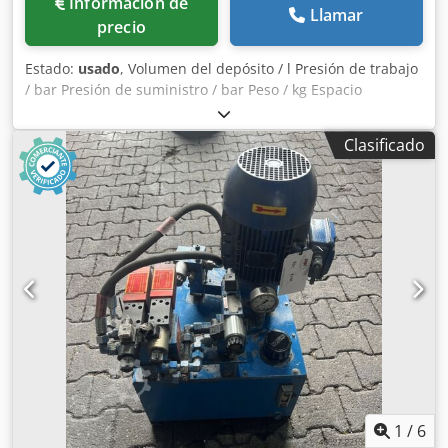
Información de
Llamar
precio
Estado:
usado
, Volumen del depósito / l Presión de trabajo
/ bar Presión de suministro / bar Peso / kg Espacio
necesario, aproximadamente / m Dsdpfozdvf Iex Ahbswa
Clasificado
1
/
6