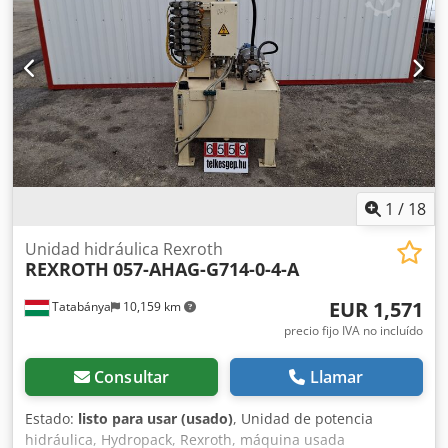
1
/
18
Unidad hidráulica Rexroth
REXROTH
057-AHAG-G714-0-4-A
EUR 1,571
Tatabánya
10,159 km
precio fijo IVA no incluído
Consultar
Llamar
Estado:
listo para usar (usado)
, Unidad de potencia
hidráulica, Hydropack, Rexroth, máquina usada