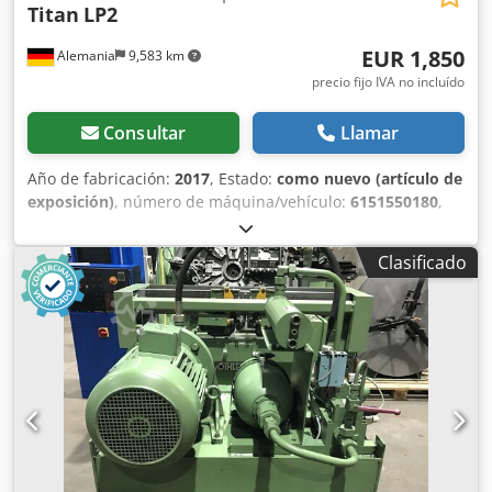
Titan
LP2
EUR 1,850
Alemania
9,583 km
precio fijo IVA no incluído
Consultar
Llamar
Año de fabricación:
2017
, Estado:
como nuevo (artículo de
exposición)
, número de máquina/vehículo:
6151550180
,
Herramienta de demostración: atornillador hidráulico de
alto par LP2 de TITAN, sin cartucho de tornillos Rango de
Clasificado
par: de 363 a 2476 Nm Dsdpfx Ajdv Scfehbswa Salida:
compatible con cartuchos de tornillos (tamaño de llave SW
19 a SW 60) Los cartuchos de tornillos son opcionales y no
están incluidos en el suministro Peso: según el cartucho,
de 2,56 a 3,16 kg Longitud total con cartucho: 226,1 mm
Altura total: 31,8 mm Ventajas: -Conexión patentada de
ejes múltiples: manguera de movimiento libre,
posicionamiento multi de la manguera -Diseño plano: se
adapta fácilmente a todos los espacios reducidos -Dientes
de bloqueo de vía ancha únicos -Concepto modular