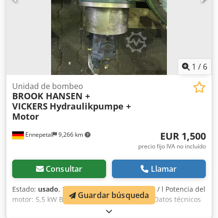
1
/
6
Unidad de bombeo
BROOK HANSEN +
VICKERS
Hydraulikpumpe +
Motor
EUR 1,500
Ennepetal
9,266 km
precio fijo IVA no incluído
Consultar
Llamar
Estado:
usado
, Presión de flujo / bar Caudal / l Potencia del
Guardar búsqueda
motor: 5,5 kW Bomba hidráulica con motor Datos técnicos
(motor) Fabricante: BROOK HANSEN Modelo: WU-DA132SJ-