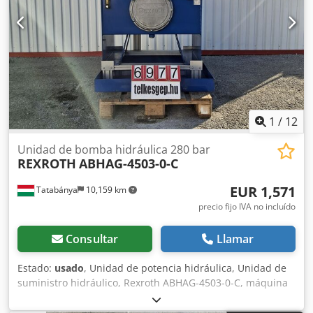
1
/
12
Unidad de bomba hidráulica 280 bar
REXROTH
ABHAG-4503-0-C
EUR 1,571
Tatabánya
10,159 km
precio fijo IVA no incluído
Consultar
Llamar
Estado:
usado
, Unidad de potencia hidráulica, Unidad de
suministro hidráulico, Rexroth ABHAG-4503-0-C, máquina
usada Fabricante: Rexroth Modelo: ABHAG-4503-0-C
Bomba: Rexroth A10VSO Tipo: Bomba de pistones axiales