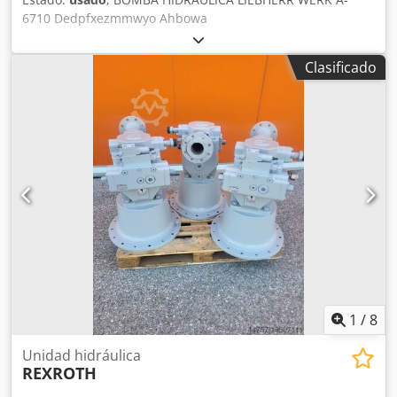
6710 Dedpfxezmmwyo Ahbowa
Clasificado
1
/
8
Unidad hidráulica
REXROTH