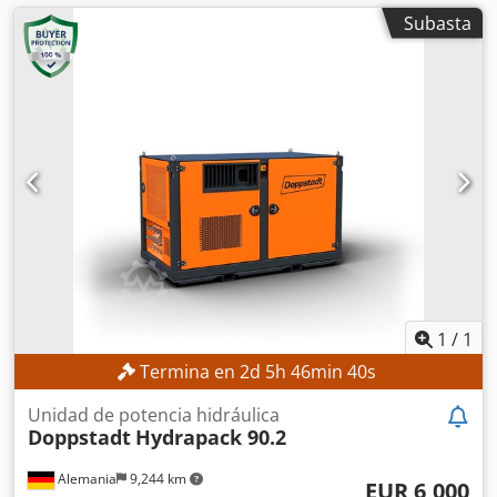
Subasta
1
/
1
Termina en
2
d
5
h
46
min
38
s
Unidad de potencia hidráulica
Doppstadt
Hydrapack 90.2
Alemania
9,244 km
EUR 6,000