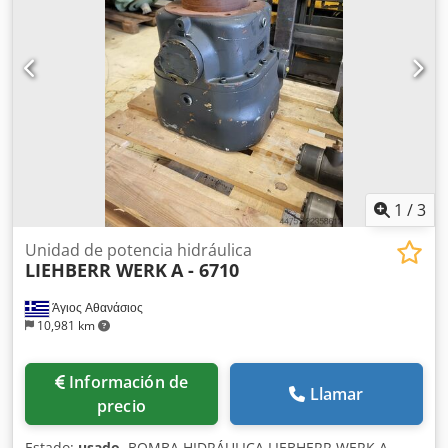
1
/
3
Unidad de potencia hidráulica
LIEHBERR WERK
A - 6710
Άγιος Αθανάσιος
10,981 km
Información de
Llamar
precio
Estado:
usado
, BOMBA HIDRÁULICA LIEBHERR WERK A-