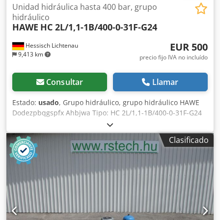
Unidad hidráulica hasta 400 bar, grupo
hidráulico
HAWE
HC 2L/1,1-1B/400-0-31F-G24
EUR 500
Hessisch Lichtenau
9,413 km
precio fijo IVA no incluído
Consultar
Llamar
Estado:
usado
, Grupo hidráulico, grupo hidráulico HAWE
Dodezpbqgspfx Ahbjwa Tipo: HC 2L/1,1-1B/400-0-31F-G24
Bomba hidráulica integrada en el depósito Caudal: 1,1
l/min Potencia de la bomba hidráulica: 0,9 kW Bomba
Clasificado
hidráulica: 380 voltios, 50 Hz Presión hidráulica: máx. 400
bar - 1 electroválvula de 24 voltios Peso: aproximadamente
12 kg En buen estado