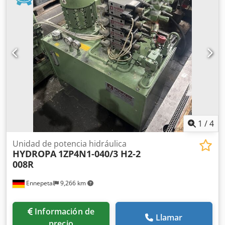
1
/
4
Unidad de potencia hidráulica
HYDROPA
1ZP4N1-040/3 H2-2
008R
Ennepetal
9,266 km
Información de
Llamar
precio