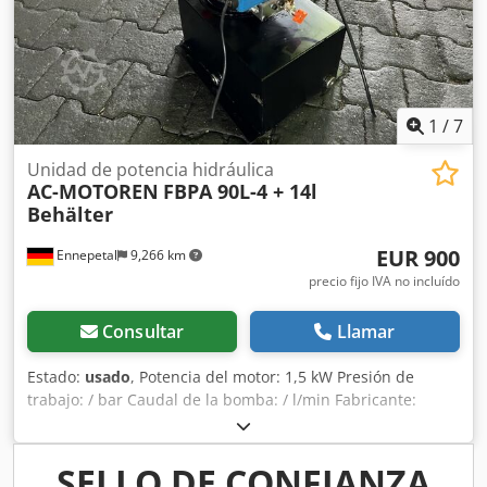
1
/
7
Unidad de potencia hidráulica
AC-MOTOREN
FBPA 90L-4 + 14l
Behälter
EUR 900
Ennepetal
9,266 km
precio fijo IVA no incluído
Consultar
Llamar
Estado:
usado
, Potencia del motor: 1,5 kW Presión de
trabajo: / bar Caudal de la bomba: / l/min Fabricante:
motores de CA Tipo: FBPA 90L-4 Potencia: 1,5 kW - 1,8 kW
Revoluciones: 1400 rpm - 1680 rpm Capacidad del
depósito: 14 litros Q (l/min): 3,2 Dwjdpfx Aozcgkgjhbja
SELLO DE CONFIANZA