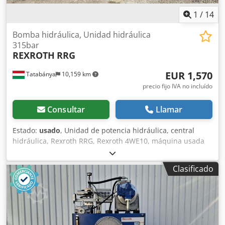
1
/
14
Bomba hidráulica, Unidad hidráulica
315bar
REXROTH
RRG
EUR 1,570
Tatabánya
10,159 km
precio fijo IVA no incluído
Consultar
Llamar
Estado:
usado
, Unidad de potencia hidráulica, central
hidráulica, Rexroth RRG, Rexroth 4WE10, máquina usada
Fabricante: Rexroth Modelo: RRG Dimensiones: 1050 × 560
× 1400 mm Capacidad del depósito: 160 dm³ Peso: 325 kg
Clasificado
Año de fabricación: 2011 Datos eléctricos: 400 V
Dwodpfxoyuzihs Ahbja Válvula: Bosch Rexroth 4WE10
Capaz de conmutación direccional y parada en cualquier
rango deseado Caudal: 100–120 L/min Tensión de control:
24 V Presión máxima: 315 bar