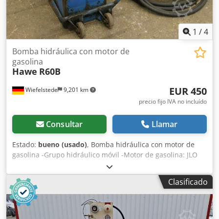
1
/
4
Bomba hidráulica con motor de
gasolina
Hawe
R60B
EUR 450
Wiefelstede
9,201 km
precio fijo IVA no incluído
Consultar
Llamar
Estado:
bueno (usado)
, Bomba hidráulica con motor de
gasolina -Grupo hidráulico móvil -Motor de gasolina: JLO
L152 -Potencia: 4,4 kW Dwedpfjb A Hpaox Ahbja -Bomba
hidráulica: Hawe R6.0 -Rendimiento: 4,3 l/min a 1450 rpm,
Clasificado
presión de 350 bares