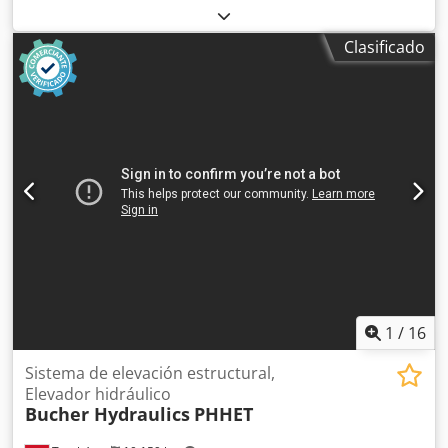
Fabricante: Rexroth Tipo: 057-AHAG-G714-0-4-A
Dimensiones: 870 x 750 x 1570 mm Capacidad del tanque:
Clasificado
160 litros Dodpev Dgtmsfx Ahbewa Tipo de bomba:
Rexroth PV7-1A/16, 160 bar Datos eléctricos: Motor ABB
380-420/220-240 V; 50 Hz; 1,2/2,1 A Número de válvulas: 14
piezas Tipo: Solenoide REXROTH 4WE 6 D53/OFAG24NK4 4
vías Conexión DN6 24 V CC
1
/
16
Sistema de elevación estructural,
Elevador hidráulico
Bucher Hydraulics
PHHET