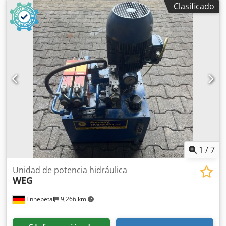
Clasificado
Con regulador de presión y caudal, presión máxima de
trabajo: 280 bar Dimensiones: 900 × 900 × 1350 mm
Dwsdpfxoyuzins Ahbsa Capacidad del depósito: 160 litros
Peso: 400 kg Año de fabricación: 2016 Datos eléctricos: 400
V; 5,5 kW; 10,5 A
1
/
7
Unidad de potencia hidráulica
WEG
Ennepetal
9,266 km