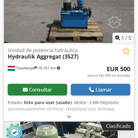
1
/
5
Unidad de potencia hidráulica
Hydraulik Aggregat
(3527)
EUR 500
Tatabánya
10,161 km
precio fijo IVA no incluído
Consultar
Llamar
Estado:
listo para usar (usado)
, Motor: 3 kW Depósito:
aproximadamente 60 litros. Dedpfxjzp Icps Ahbowa
Clasificado