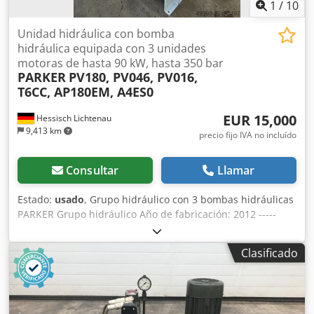
1
/
10
Unidad hidráulica con bomba
hidráulica equipada con 3 unidades
motoras de hasta 90 kW, hasta 350 bar
PARKER
PV180, PV046, PV016,
T6CC, AP180EM, A4ES0
EUR 15,000
Hessisch Lichtenau
9,413 km
precio fijo IVA no incluído
Consultar
Llamar
Estado:
usado
, Grupo hidráulico con 3 bombas hidráulicas
PARKER Grupo hidráulico Año de fabricación: 2012 -----
Doble bomba hidráulica, bomba de pistones axiales
PARKER con motor de 90 kW Tipo (bomba 1):
Clasificado
PV180R1K4KJNMMZ N.º de serie: 20921237 / 001 Presión
nominal p dmax.: 350 bar Presión máxima p max.: 420 bar
Cilindrada: VG max. = 180 cm³ por revolución Caudal:
aprox. 260 litros/min. a 1480 rpm (valor calculado)