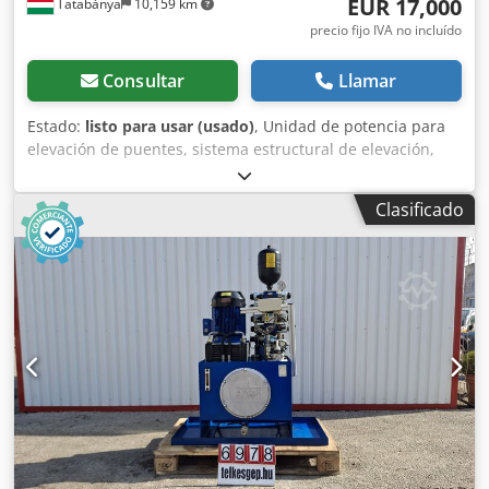
EUR 17,000
Tatabánya
10,159 km
precio fijo IVA no incluído
Consultar
Llamar
Estado:
listo para usar (usado)
, Unidad de potencia para
elevación de puentes, sistema estructural de elevación,
unidad hidráulica de elevación, cilindro hidráulico de 1000
toneladas, máquina usada Fabricante: Bucher Hydraulics
Clasificado
Tipo: QX24-008R ; PHHET Dimensiones totales: Ancho: 1420
mm Fondo: 860 mm Altura: 1770 mm Presión de trabajo:
350 bar Dwjdpfoyr Ihrex Ahbea Año de fabricación: 2017
Peso: 850 kg Datos eléctricos: 400 V; 11 kW; 20 A Cilindros
hidráulicos: 1. Dimensiones totales: 900 x 900 x 485 mm
Peso: 1400 kg Fabricante: Schiess Defries Presión de
trabajo: 450 bar Capacidad de carga: 1000 toneladas
Diámetro: 710 mm 2. Dimensiones totales: 900 x 900 x 485
mm Peso: 1400 kg Fabricante: Schiess Defries Presión de
trabajo: 450 bar Capacidad de carga: 1000 toneladas
Diámetro: 710 mm