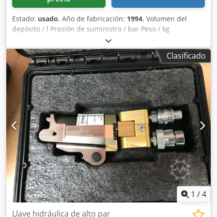
Estado:
usado
, Año de fabricación:
1994
, Volumen del
depósito / l Presión de suministro / bar Peso / kg
Dedpfjzmapcjx Ahbowa Unidad hidráulica HYDROPA
1ZP4N1-040/3 H2-2 008R Caudal: 40/8 l/min Potencia: 5,5
Clasificado
kW p máx.: 60/210 bar
1
/
4
Llave hidráulica de alto par