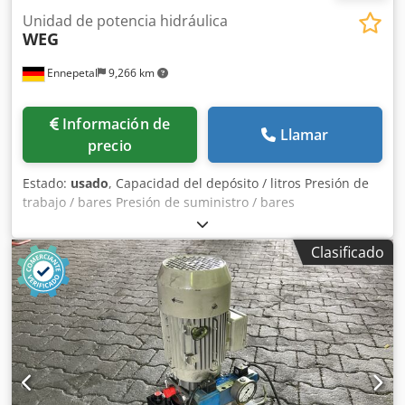
Unidad de potencia hidráulica
WEG
Ennepetal
9,266 km
Información de
Llamar
precio
Estado:
usado
, Capacidad del depósito / litros Presión de
trabajo / bares Presión de suministro / bares
Dedpfxezdvfzj Ahbjwa Peso / kg Espacio requerido,
aproximadamente / m
Clasificado