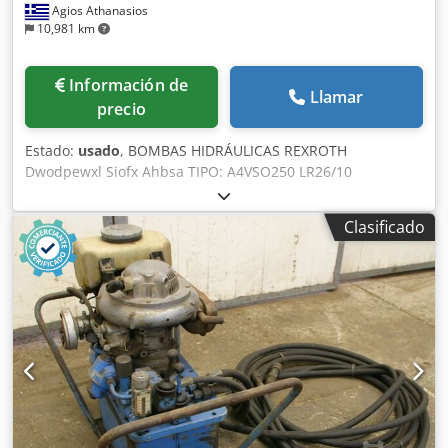
Agios Athanasios
10,981 km
Información de
Llamar
precio
Estado:
usado
, BOMBAS HIDRÁULICAS REXROTH
Dwodpewxl Siofx Ahbsa TIPO: A4VSO250 LR26/10
FABRICADO EN ALEMANIA CANTIDAD: 3 UNIDADES PRECIO
POR UNIDAD: 2.650 EUROS EX WORKS EN EXCELENTE
Clasificado
ESTADO, LISTAS PARA CARGAR