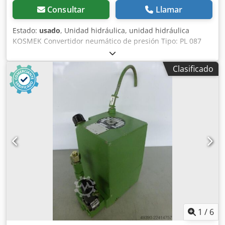
Consultar
Llamar
Estado:
usado
, Unidad hidráulica, unidad hidráulica
KOSMEK Convertidor neumático de presión Tipo: PL 087
Presión de funcionamiento: 100 bares Caudal: 1 litro/min.
Capacidad del depósito: aprox. 4,5 litros - accionamiento
Clasificado
neumático - conexión hidráulica Dimensiones (largo x
ancho x alto): 250 x 140 x 290 mm Dwsdpfxozpbqto Ahbja
Peso: 16 kg En buen estado.
1
/
6