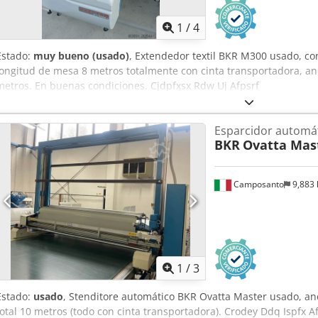
1
/
4
Estado:
muy bueno (usado)
, Extendedor textil BKR M300 usado, con
longitud de mesa 8 metros totalmente con cinta transportadora, anc
metros. En buenas condiciones. Cjdpfxsx Rdw Uj Afpsrf
Esparcidor automá
BKR
Ovatta Mas
Camposanto
9,883
1
/
3
Estado:
usado
, Stenditore automático BKR Ovatta Master usado, an
total 10 metros (todo con cinta transportadora). Crodey Ddq Ispfx A