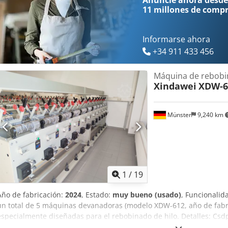
Anuncie ahora desde
11 millones de comp
Informarse ahora
+34 911 433 456
Máquina de rebob
Xindawei
XDW-6
Münster
9,240 km
1
/
19
Año de fabricación:
2024
, Estado:
muy bueno (usado)
, Funcionalid
un total de 5 máquinas devanadoras (modelo XDW-612, año de fabr
especialmente diseñadas para el rebobinado de hilo. Detalles: Cs
- Año de fabricación: 2024 - Cada máquina cuenta con 12 puestos 