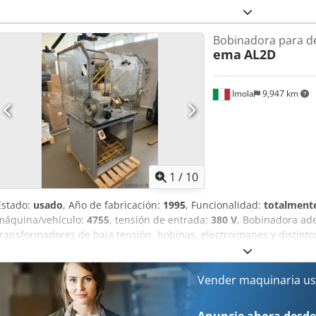
Bobinadora para de
ema
AL2D
Imola
9,947 km
1
/
10
Estado:
usado
, Año de fabricación:
1995
, Funcionalidad:
totalmente
máquina/vehículo:
4755
, tensión de entrada:
380 V
, Bobinadora ad
transformadores de baja tensión, bobinas, electroimanes y distinto
Enk Iopfx Afpsf
Vender maquinaria us