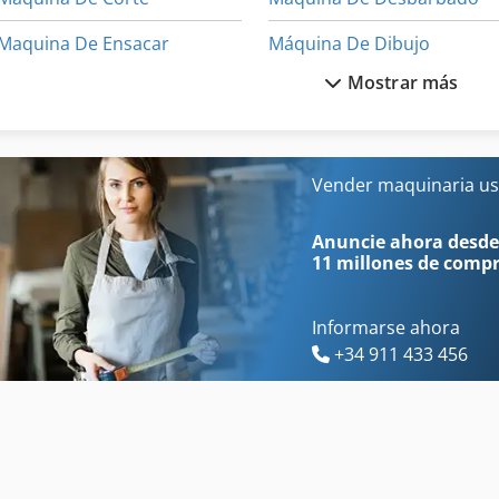
Maquina De Ensacar
Máquina De Dibujo
Mostrar más
Maquina Para
Máquina De Envasado
Maquinaria De Construccion
Máquina De La Construcci
Maquinaria De Construcción Vial
Máquina De Orden
Vender maquinaria us
Maquinas De Coser Industriales
Máquina De Soldadura
Anuncie ahora desde
11 millones de comp
Informarse ahora
+34 911 433 456