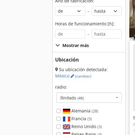
Año de fabricación:
-
Horas de funcionamiento [h]:
-
Mostrar más
Ubicación
Su ubicación detectada:
México
(cambiar)
radio:
Ilimitado
(46)
Alemania
(28)
Francia
(5)
Reino Unido
(3)
Países Bajos
(3)