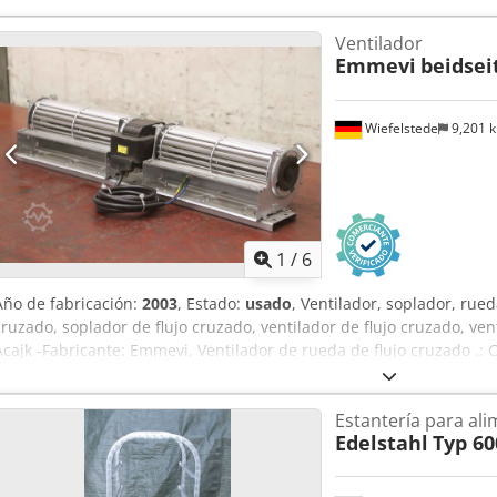
Ventilador
Emmevi
beidsei
Wiefelstede
9,201 
1
/
6
Año de fabricación:
2003
, Estado:
usado
, Ventilador, soplador, rued
cruzado, soplador de flujo cruzado, ventilador de flujo cruzado, ve
Acajk -Fabricante: Emmevi, Ventilador de rueda de flujo cruzado .:
ventilador: Ø 60 x 180 mm en ambos lados -Cantidad: 14 ventiladore
Dimensión: 470/100/H95 mm -Peso: 2 kg/unidad.
Estantería para al
Edelstahl
Typ 60