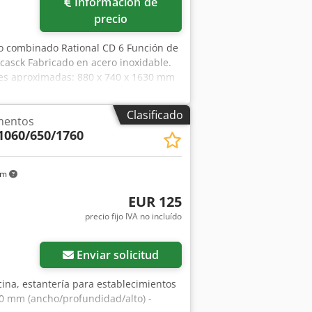
Información de
precio
o combinado Rational CD 6 Función de
Acasck Fabricado en acero inoxidable.
nes aproximadas: 880 x 740 x 1630 mm
Clasificado
imentos
1060/650/1760
km
EUR 125
precio fijo IVA no incluído
Enviar solicitud
cina, estantería para establecimientos
0 mm (ancho/profundidad/alto) -