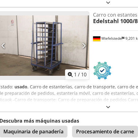
-Material: Acero inoxidable -Ancho de la lámina: 460 mm Dsdpfx A
disponible -Peso: 45 kg
Carro con estantes
Edelstahl
1000/
Wiefelstede
9,201 
1
/
10
Estado:
usado
, Carro de estanterías, carro de transporte, carro de e
de preparación de pedidos, estantería móvil, carro de estanterías, 
Djcaok -Carro de transporte: Carro de preparación de pedidos Carro
dispuestos en diagonal -Dimensiones: ver fotos -Chasis: 4 ruedas gi
1000/800/H1700 mm -Peso: 103 kg
Descubra más máquinas usadas
Maquinaria de panadería
Procesamiento de carne