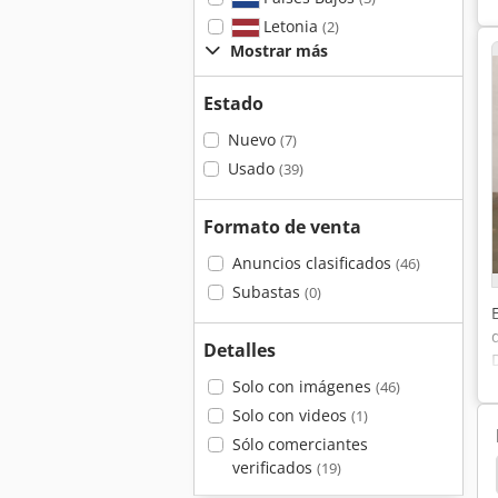
Letonia
(2)
Mostrar más
Estado
Nuevo
(7)
Usado
(39)
Formato de venta
Anuncios clasificados
(46)
Subastas
(0)
Detalles
Solo con imágenes
(46)
Solo con videos
(1)
Sólo comerciantes
verificados
(19)
e
Estante De Alimentos
Horno De Conveccion