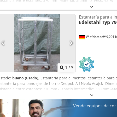
Distancia entre estantes: 370 mm -Material: aluminio -Peso: 42 kg
Estantería para al
Edelstahl
Typ 79
Wiefelstede
9,201 
1
/
3
Estado:
bueno (usado)
, Estantería para alimentos, estantería para 
estantería para bandejas de horno Dedpob A I Nvofx Acajck -Dimens
Distancia entre estantes: 220 mm -Espacio intermedio: 330 mm -Mate
Vende equipos de coc