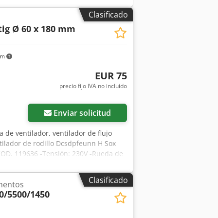
Clasificado
tig Ø 60 x 180 mm
km
EUR 75
precio fijo IVA no incluído
Enviar solicitud
a de ventilador, ventilador de flujo
ntilador de rodillo Dcsdpfeunn H Sox
 COD. 119636 -Tensión: 230V -Rueda de
s disponibles -Precio: por unidad -
Clasificado
imentos
0/5500/1450