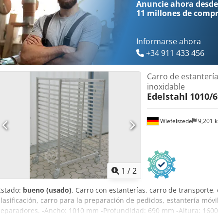
Anuncie ahora desde
11 millones de comp
Informarse ahora
+34 911 433 456
Carro de estanterí
inoxidable
Edelstahl
1010/
Wiefelstede
9,201 
1
/
2
Estado:
bueno (usado)
, Carro con estanterías, carro de transporte,
clasificación, carro para la preparación de pedidos, estantería móvil
separadores. -Ancho: 1010 mm -Profundidad: 690 mm -Altura: 16