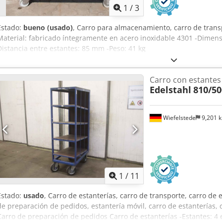
1
/
3
Estado:
bueno (usado)
, Carro para almacenamiento, carro de transp
Material: fabricado íntegramente en acero inoxidable 4301 -Dimens
Distancia entre estantes: 85 mm -Peso: 41 kg
Carro con estantes
Edelstahl
810/5
Wiefelstede
9,201 
1
/
11
Estado:
usado
, Carro de estanterías, carro de transporte, carro de e
de preparación de pedidos, estantería móvil, carro de estanterías,
Carro de preparación de pedidos Carro de estanterías -Estantes: 4 