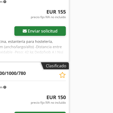
km
EUR 155
precio fijo IVA no incluído
Enviar solicitud
cina, estantería para hostelería,
 (ancho/largo/alto) -Distancia entre
idable -Peso: 42 kg Dedpfxob A I Nuj
Clasificado
00/1000/780
km
EUR 150
precio fijo IVA no incluído