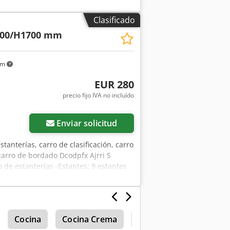
ob A Rbqocaock -Cantidad: 1 unidad
Clasificado
800/H1700 mm
km
EUR 280
precio fijo IVA no incluído
Enviar solicitud
stanterías, carro de clasificación, carro
carro de bordado Dcodpfx Ajrri S
 de estanterías -Estantes: 9 estantes
ratorias -Dimensiones totales:
Cocina
Cocina Crema
Cocina Nevera
Co