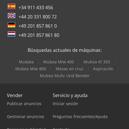
+34 911 433 456
+44 20 331 800 72
+49 201 857 861 0
+49 201 857 861 80
Búsquedas actuales de máquinas:
Mudata
Mubea Miw 400
Mubea Kl 350
Mubea Miw 800
Mesas en cruz
Aspiración
Mubea Muhr Und Bender
Vender
Servicio y ayuda
Publicar anuncios
Iniciar sesión
Gestionar anuncios
Preguntas frecuentes/Ayuda