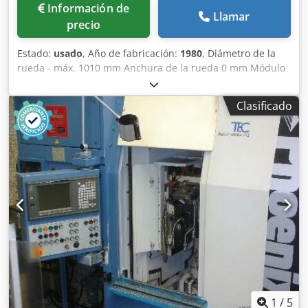
Información de
Llamar
precio
Estado:
usado
, Año de fabricación:
1980
, Diámetro de la
rueda - máx. 1010 mm Anchura de la rueda 0 mm Módulo
- máx. Módulo - mín. Potencia total necesaria 15 kW Peso
de la máquina aprox. 9,5 toneladas Espacio necesario
Clasificado
aprox. m G L E A S O N (EE.UU.) "CURVIC - Coupling" -
rectificadora automática de acoplamientos Tipo 120 ( 888 ),
año de construcción1980 Número de serie 763402 altura
máx. del diente 10 mm máx. oscilación de la pieza 1.010
mm Ø exterior máx. del dentado CURVIC 610 mm
Retracción de la placa de deslizamiento de la pieza 216
mm Máx. Distancia entre el disco de desbaste y la nariz de
la pieza 90-430 mm Máx. Peso de la pieza de trabajo incl.
dispositivo de sujeción aprox. 500 kg Número de dientes
32 - 150 Diámetro de la muela aprox. 152 - 320 mm
Velocidad de la muela aprox. 0 - 3.600 rpm Diámetro del
husillo de la pieza de trabajo 60 mm Potencia total aprox.
15 kW - 380 V - 50 Hz Dkjdot Hwnispfx Agysr Peso aprox.
9.500 kg Accesorios / equipamiento especial Rectificado
1
/
5