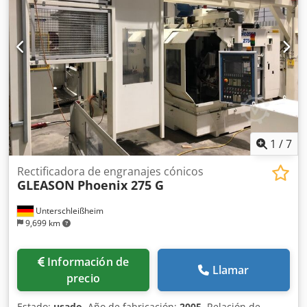
1
/
7
Rectificadora de engranajes cónicos
GLEASON
Phoenix 275 G
Unterschleißheim
9,699 km
Información de
Llamar
precio
Estado:
usado
, Año de fabricación:
2005
, Relación de