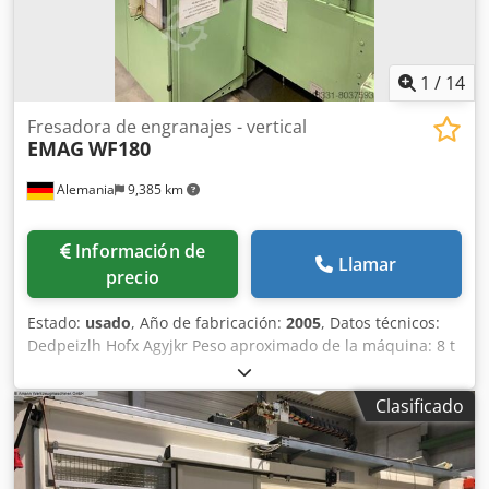
hidráulica de piezas de trabajo Sistema de carga
automática Transportador de chips magnéticos *
1
/
14
Fresadora de engranajes - vertical
EMAG
WF180
Alemania
9,385 km
Información de
Llamar
precio
Estado:
usado
, Año de fabricación:
2005
, Datos técnicos:
Dedpeizlh Hofx Agyjkr Peso aproximado de la máquina: 8 t
Espacio requerido: 2,95 x 1,6 x 2,36 m Diámetro de la
herramienta de corte: 250 mm Diámetro de la trayectoria
Clasificado
circular: 265 mm Recorrido en el eje X: 170 mm Recorrido
en el eje Z: 200 mm Velocidades de husillo: 1.500 rpm
Diámetro del rodamiento del husillo: 100 mm Máquina de
recogida