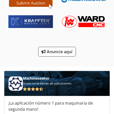
Máquina Del Engranaje
Máquinas De Cepillado
Máquinas De Torneado Cnc
Máquinas Para
Rectificadora De Cigüeñal
Anuncie aquí
Rectificadora De Cincel
Machineseeker
Gratis en la tienda de aplicaciones
¡La aplicación número 1 para maquinaria de
segunda mano!