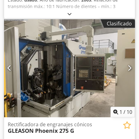
transmisión máx.: 10:1 Número de dientes – mín.: 3
Número de dientes – máx.: 200 Altura del diente: 20 mm
Ancho máximo del diente: 58 mm Diámetro mínimo de la
Clasificado
herramienta: 69,85 mm Diámetro máximo de la
herramienta: 230 mm Eje X: 325 mm Eje Y: 350 mm Eje Z:
470 mm Mesa de trabajo – Ø 212,71 mm Dkodpfxoynmm
Es Agyor Eje B: +90,1 / -1° Control: SIN 840 D SIEMENS
Potencia total requerida: 75 kW Peso de la máquina aprox.
10.000 kg Dimensiones aprox. 6,10 x 4,40 x 3,30 m WAGURI
con célula de carga EWAB, año de fabricación 2012
(alimentador lineal) No dispone de sistema de filtrado de
refrigerante.
1
/
10
Rectificadora de engranajes cónicos
GLEASON
Phoenix 275 G