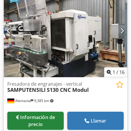
1
/
16
Fresadora de engranajes - vertical
SAMPUTENSILI
S130 CNC Modul
Alemania
9,385 km
Información de
Llamar
precio