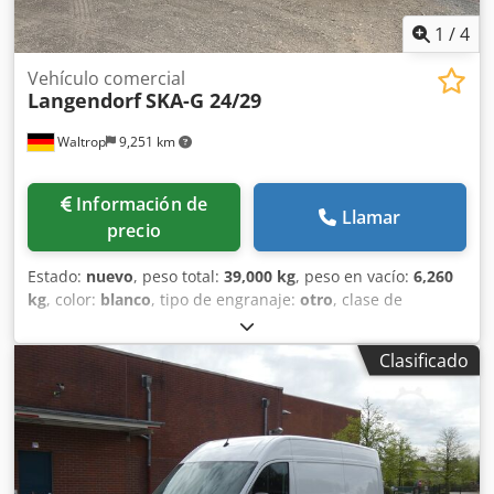
1
/
4
Vehículo comercial
Langendorf
SKA-G 24/29
Waltrop
9,251 km
Información de
Llamar
precio
Estado:
nuevo
, peso total:
39,000 kg
, peso en vacío:
6,260
kg
, color:
blanco
, tipo de engranaje:
otro
, clase de
emisión:
ninguno
, Año de fabricación:
2026
, peso máximo
de la carga:
32,740 kg
, amortiguación:
aire
, volumen del
Clasificado
espacio de carga:
50 m³
, longitud del espacio de carga:
9,400 mm
, anchura del espacio de carga:
2,440 mm
, altura
del espacio de carga:
2,200 mm
, tamaño del neumático
trasero:
385/65 R 22.5
, cabina del conductor:
otro
,
distancia entre ejes:
1,310 mm
, Equipamiento:
ABS
, *
Cierre con 4 ganchos * ABS * Dispositivo de apoyo *