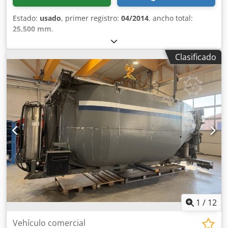
Estado:
usado
, primer registro:
04/2014
, ancho total:
25,500 mm
,
Clasificado
1
/
12
Vehículo comercial