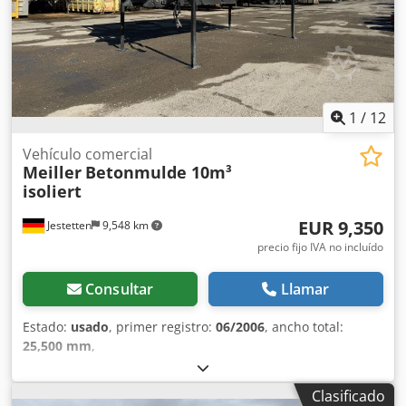
1
/
12
Vehículo comercial
Meiller
Betonmulde 10m³
isoliert
EUR 9,350
Jestetten
9,548 km
precio fijo IVA no incluído
Consultar
Llamar
Estado:
usado
, primer registro:
06/2006
, ancho total:
25,500 mm
,
Clasificado