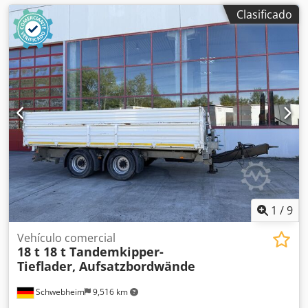
Clasificado
1
/
9
Vehículo comercial
18 t 18 t Tandemkipper-
Tieflader, Aufsatzbordwände
Schwebheim
9,516 km