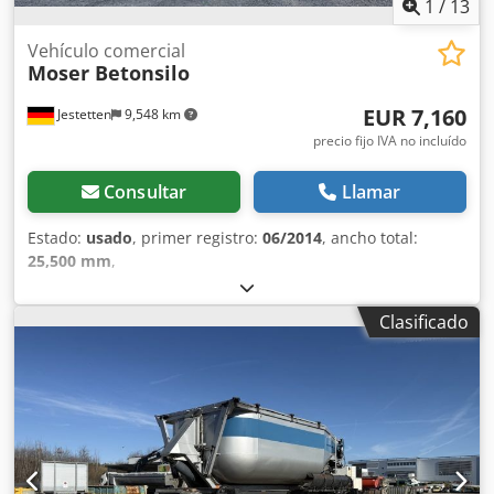
1
/
13
Vehículo comercial
Moser Betonsilo
EUR 7,160
Jestetten
9,548 km
precio fijo IVA no incluído
Consultar
Llamar
Estado:
usado
, primer registro:
06/2014
, ancho total:
25,500 mm
,
Clasificado