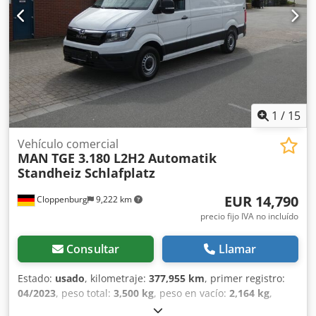
Llantas de aluminio * Panel de control para la suspensión
neumática * Lona Cramaro * ECAS * Bastidor de simple
viga * Guardabarros individual por rueda * Acero del
chasis * Junta de goma * Compuerta para granos *
Enganche de tipo König de 2'' * Faro de marcha atrás LED *
Soportes de carga vacía * Eje elevable simple * Indicador
OptiTire en la pantalla Smart Board * Compactador
neumático de suelo, tipo NCT 29 * Protección inferior
1
/
15
neumática * Freno de disco * Pantalla Smart Board *
Mapas W Cjdpozqzk Njfx Ah Rsrf * Depósito de agua
Vehículo comercial
MAN
TGE 3.180 L2H2 Automatik
Standheiz Schlafplatz
EUR 14,790
Cloppenburg
9,222 km
precio fijo IVA no incluído
Consultar
Llamar
Estado:
usado
, kilometraje:
377,955 km
, primer registro:
04/2023
, peso total:
3,500 kg
, peso en vacío:
2,164 kg
,
color:
blanco
, tipo de engranaje:
automático
, combustible: