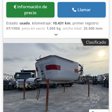
Información de
Llamar
precio
Estado:
usado
, kilometraje:
10,431 km
, primer registro:
07/1950
, peso en vacío:
1,055 kg
, ancho total:
25,500 mm
,
tipo de engranaje:
mecánico
, tipo de combustible:
gasolina
, próxima inspección (TÜV):
04/1977
, número de
Clasificado
asientos:
4
,