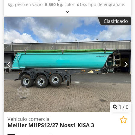
kg
, peso en vacío:
6,560 kg
, color:
otro
, tipo de engranaje:
otro
, clase de emisión:
ninguno
, peso máximo de la carga:
32,440 kg
, próxima inspección (TÜV):
10/2026
,
Clasificado
amortiguación:
otro
, tamaño del neumático trasero:
385/65 R22.5
, cabina del conductor:
otro
, * Cierre de
doble seguridad * ABS * Dispositivo de apoyo * Altura de
la unión del enganche: 1.220 mm * Ejes BPW * Chasis de
larguero simple * Guardabarros individual * Junta de
goma * Cilindro de basculamiento de alta presión *
Enganche de bola de 2'' Codjzqzlajpfx Ah Rjrf * Eje
elevador simple * Freno de tambor * Protector inferior
abatible
1
/
6
Vehículo comercial
Meiller
MHPS12/27 Noss1 KISA 3