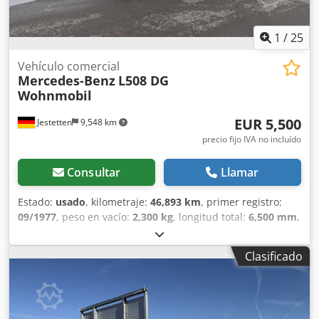
1
/
25
Vehículo comercial
Mercedes-Benz
L508 DG
Wohnmobil
EUR 5,500
Jestetten
9,548 km
precio fijo IVA no incluído
Consultar
Llamar
Estado:
usado
, kilometraje:
46,893 km
, primer registro:
09/1977
, peso en vacío:
2,300 kg
, longitud total:
6,500 mm
,
ancho total:
25,500 mm
, altura total:
28,000 mm
,
configuración de ejes:
4x2
, tipo de engranaje:
mecánico
,
Clasificado
tipo de combustible:
diésel
, próxima inspección (TÜV):
05/2011
, amortiguación:
acero
, tamaño del neumático:
6.50 R 16LT / 15mm
, tamaño del neumático delantero:
6.50 R 16LT / 15mm
, número de asientos:
2
, cabina del