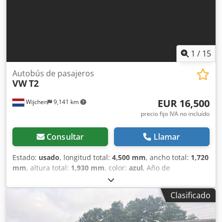
1
/
15
Autobús de pasajeros
VW
T2
EUR 16,500
Wijchen
9,141 km
precio fijo IVA no incluído
Consultar
Llamar
Estado:
usado
, longitud total:
4,500 mm
, ancho total:
1,720
mm
, altura total:
1,930 mm
, color:
azul
, Año de
fabricación:
1975
, Peso en vacío: 2300 kg - Año de
fabricación: 1975 - Documentación disponible: No -
Clasificado
Certificado CE: No Credpfx Aoy Rxvxeh Ref - Número de
serie: 2152120996 - Etiqueta: Vehículo clásico - Tipo:
Autobús de pasajeros - Combustible: Gasolina -