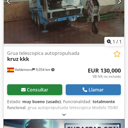
Crodpfx Ahezqtwzo Rof
1
/
1
Grua telescopica autopropulsada
kruz
kkk
EUR 130,000
Valdemoro
9,054 km
VB IVA no incluído
Consultar
Llamar
Estado:
muy bueno (usado)
, Funcionalidad:
totalmente
funcional
, grua autopropulsada telescopica Modelo 70/80
pocas horas de uso. Cjdpfszr Rhtex Ah Rerf hay dos
unidades gemelas , el precio es por unidad