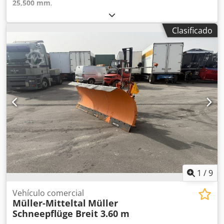
25,500 mm
,
Clasificado
1
/
9
Vehículo comercial
Müller-Mitteltal
Müller
Schneepflüge Breit 3.60 m