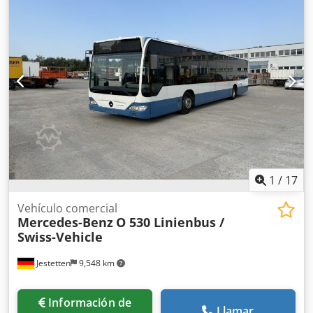
5,930 kg
, próxima inspección (TÜV):
03/2026
,
amortiguación:
aire
, tamaño del neumático:
275/70 R22.5 ,
11mm
, tamaño del neumático delantero:
275/70 R22.5 ,
11mm
, número de asientos:
2
, cabina del conductor:
cabina del conductor
, peso operativo:
18,000 kg
,
Equipamiento:
aire acondicionado
,
1
/
17
Vehículo comercial
Mercedes-Benz
O 530 Linienbus /
Swiss-Vehicle
Jestetten
9,548 km
Información de
Llamar