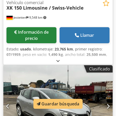
Vehículo comercial
XK 150 Limousine / Swiss-Vehicle
Jestetten
9,548 km
Información de
Llamar
precio
Estado:
usado
, kilometraje:
23,765 km
, primer registro:
07/1959
, peso en vacío:
1,490 kg
, ancho total:
25,500 mm
,
tipo de engranaje:
mecánico
, tipo de combustible:
gasolina
, peso máximo de la carga:
225 kg
, próxima
Clasificado
inspección (TÜV):
06/2021
, número de asientos:
4
, peso
operativo:
1,715 kg
,
Guardar búsqueda