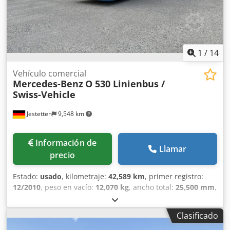
1
/
14
Vehículo comercial
Mercedes-Benz
O 530 Linienbus /
Swiss-Vehicle
Jestetten
9,548 km
Información de
Llamar
precio
Estado:
usado
, kilometraje:
42,589 km
, primer registro:
12/2010
, peso en vacío:
12,070 kg
, ancho total:
25,500 mm
,
configuración de ejes:
4x2
, tipo de engranaje:
automático
,
tipo de combustible:
diésel
, clase de emisión:
Euro 5
,
Clasificado
potencia:
300 kW (407.89 CV)
, peso máximo de la carga: