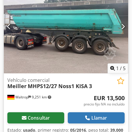
Transmisión: Manual - Dimensiones de transporte: 4500
mm x 1720 mm x 1930 mm (largo x ancho x alto) - Peso de
transporte [kg]: 2300 kg - Paquetes de transporte
[unidades]: 1 Información financiera IVA: El precio indicado
no incluye el IVA IVA/régimen de recargo del IVA: IVA
deducible para empresas Entrega y aceptación de
vehículos usados en cualquier momento, para todos los
productos del sector industrial Koen van Lent
1
/
5
Vehículo comercial
Meiller
MHPS12/27 Noss1 KISA 3
EUR 13,500
Waltrop
9,251 km
precio fijo IVA no incluído
Consultar
Llamar
Estado:
usado
, primer registro:
05/2016
, peso total:
39,000