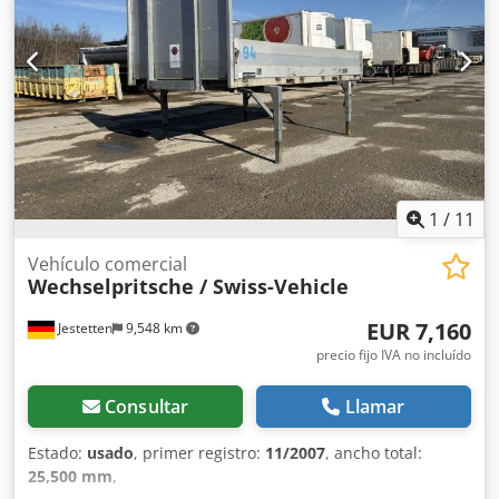
conductor:
cabina dormitorio
, peso operativo:
5,400 kg
,
1
/
11
Vehículo comercial
Wechselpritsche / Swiss-Vehicle
EUR 7,160
Jestetten
9,548 km
precio fijo IVA no incluído
Consultar
Llamar
Estado:
usado
, primer registro:
11/2007
, ancho total:
25,500 mm
,