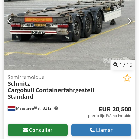
ofertas especiales e información completa sobre el
inventario: El leasing a través de Kleyn Trucks es posible
en la mayoría de los países europeos. Calcule rápidamente
su cuota de leasing y envíe una solicitud a través de
nuestra página web. Pregunte directamente por nuestro
paquete de garantía europeo.
1
/
15
Semirremolque
Schmitz
Cargobull
Containerfahrgestell
Standard
EUR 20,500
Maasbree
9,182 km
precio fijo IVA no incluído
Consultar
Llamar