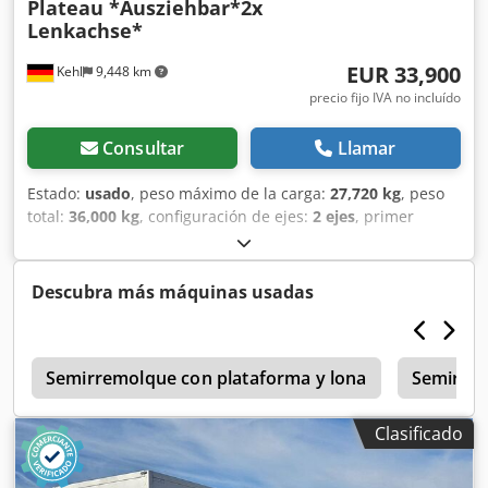
Plateau *Ausziehbar*2x
Lenkachse*
EUR 33,900
Kehl
9,448 km
precio fijo IVA no incluído
Consultar
Llamar
Estado:
usado
, peso máximo de la carga:
27,720 kg
, peso
total:
36,000 kg
, configuración de ejes:
2 ejes
, primer
registro:
10/2014
, próxima inspección (TÜV):
11/2026
,
longitud del espacio de carga:
13,520 mm
, anchura del
espacio de carga:
2,500 mm
, ancho total:
2,550 mm
, Año
Descubra más máquinas usadas
de fabricación:
2014
, Equipamiento:
ABS
, 2 - Eje
Meusburger MPS - 2 Plataformas de remolque N.º de
identificación del vehículo (VIN): 0M49520
e
Chasis/Componentes: * Suspensión neumática // Elevación
Semirremolque con plataforma y lona
Semirrem
y descenso * 2 ejes directores / Dirección forzada con
sistema de dirección de doble circuito (Neumeister) *
Clasificado
Bloque de dirección Neumeister * Patas de apoyo Jost *
Altura del enganche: 1150 mm * 2 ejes BPW Eco Plus con