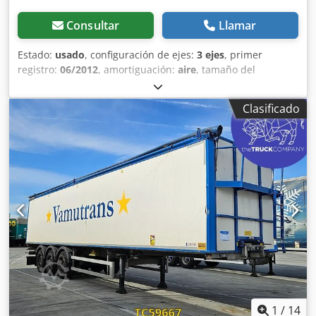
Consultar
Llamar
Estado:
usado
, configuración de ejes:
3 ejes
, primer
registro:
06/2012
, amortiguación:
aire
, tamaño del
neumático:
385/65 R22.5
, color:
otro
, Año de fabricación:
2012
, Configuración de ejes Medida de neumáticos: 385/65
Clasificado
R22.5 Marca de ejes: Mercedes-Benz Frenos: frenos de
disco Eje trasero 1: llantas de aluminio; eje elevable; perfil
neumático izquierdo: 12 mm; perfil neumático derecho: 12
mm Eje trasero 2: llantas de aluminio; perfil neumático
izquierdo: 5 mm; suspensión: suspensión neumática
Dcjdpfozrbrijx Ab Dsk Eje trasero 3: perfil neumático
izquierdo: 12 mm; perfil neumático derecho: 12 mm;
suspensión: suspensión neumática Pesos Peso en vacío:
8.320 kg Carga útil: 30.680 kg Peso bruto: 39.000 kg Estado
Daños: ninguno
1
/
14