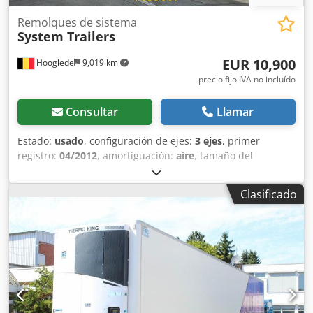
Remolques de sistema
System Trailers
EUR 10,900
Hooglede
9,019 km
precio fijo IVA no incluído
Consultar
Llamar
Estado:
usado
, configuración de ejes:
3 ejes
, primer
registro:
04/2012
, amortiguación:
aire
, tamaño del
neumático:
385/65 R22.5
, color:
otro
, Año de fabricación:
2012
, Configuración de ejes Medida de neumáticos: 385/65
Clasificado
R22.5 Marca de ejes: SAF Frenos: frenos de disco
Suspensión: suspensión neumática Eje trasero 1: dibujo
del neumático izquierdo: 4 mm; derecho: 12 mm Eje
trasero 2: dibujo del neumático izquierdo: 12 mm;
derecho: 12 mm Eje trasero 3: dibujo del neumático
izquierdo: 10 mm; derecho: 9 mm Dcedpfx Aezra Tlsb Dok
Pesos Tara: 6.595 kg Carga útil: 32.405 kg MMA: 39.000 kg
Estado Daños: ninguno