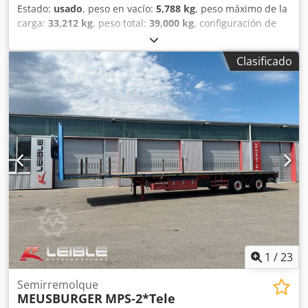
Estado:
usado
, peso en vacío:
5,788 kg
, peso máximo de la
carga:
33,212 kg
, peso total:
39,000 kg
, configuración de
ejes:
3 ejes
, primer registro:
07/2022
, próxima inspección
(TÜV):
07/2027
, amortiguación:
aire
, Año de fabricación:
Clasificado
2022
, Equipamiento:
ABS
, Peso en vacío: 5788 kg, peso
máximo autorizado: 39000 kg, suspensión neumática,
protección inferior, eje elevador delantero y trasero,
sistema de frenos electrónico EBS, conector de 1x15 y 2x7
polos, protección antisalpicaduras. Puede encontrar toda
nuestra gama de vehículos en . ¿Está interesado en
financiación? Con nuestros servicios de valor añadido, le
ofrecemos opciones de financiación personalizadas, así
como servicios de mantenimiento integral y telemática.
Estaremos encantados de asesorarle. Dcodpfx Ajzr Ryijb
Dsk
1
/
23
Semirremolque
MEUSBURGER
MPS-2*Tele