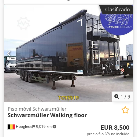
izquierdo: 8 mm, lado derecho: 8 mm Eje 2: lado izquierdo:
Clasificado
6 mm, lado derecho: 6 mm Eje 3: lado izquierdo: 6 mm,
lado derecho: 6 mm
1
/
9
Piso móvil Schwarzmüller
Schwarzmüller
Walking floor
EUR 8,500
Hooglede
9,019 km
precio fijo IVA no incluído