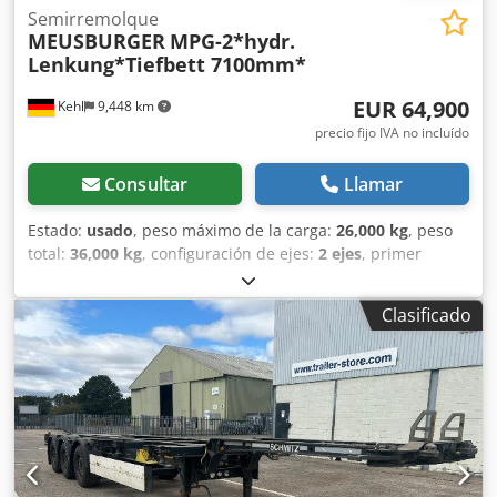
Semirremolque
MEUSBURGER
MPG-2*hydr.
Lenkung*Tiefbett 7100mm*
EUR 64,900
Kehl
9,448 km
precio fijo IVA no incluído
Consultar
Llamar
Estado:
usado
, peso máximo de la carga:
26,000 kg
, peso
total:
36,000 kg
, configuración de ejes:
2 ejes
, primer
registro:
04/2020
, próxima inspección (TÜV):
04/2027
,
longitud del espacio de carga:
7,100 mm
, anchura del
Clasificado
espacio de carga:
2,550 mm
, longitud total:
13,800 mm
,
ancho total:
2,550 mm
, altura total:
2,450 mm
, Año de
fabricación:
2020
, Equipamiento:
ABS
, Meusburger MPG-2
Plataforma baja Jumbo | 2 ejes con dirección hidráulica
forzada | Altura de carga 320 mm | ZSA FIN: 0M49970
CHASIS / COMPONENTES * 2 ejes * 2 x BPW Eco Plus *
Ambos ejes con dirección hidráulica forzada * Suspensión
neumática * Sistema de lubricación centralizada * Bomba