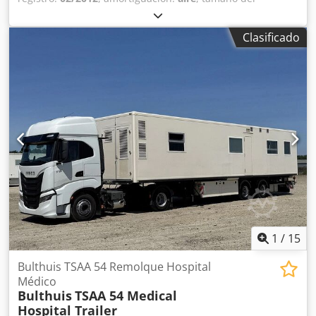
neumático:
265/70R19.5
, color:
blanco
, Año de fabricación:
2012
, Medidas de los neumáticos: 265/70R19.5
Clasificado
Suspensión: Suspensión neumática Peso máximo
autorizado: 30.000 kg Marca de la carrocería: Smit
Dcodpfezrmbvjx Ab Dok Precio: Consultar
1
/
15
Bulthuis TSAA 54 Remolque Hospital
Médico
Bulthuis
TSAA 54 Medical
Hospital Trailer