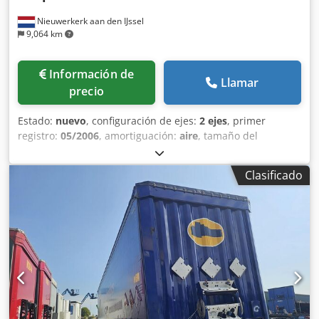
Nieuwerkerk aan den IJssel
9,064 km
Información de
Llamar
precio
Estado:
nuevo
, configuración de ejes:
2 ejes
, primer
registro:
05/2006
, amortiguación:
aire
, tamaño del
neumático:
275/70R22.5
, color:
blanco
, Año de fabricación:
2006
, Medidas de los neumáticos: 275/70R22.5
Clasificado
Suspensión: Suspensión neumática Masa máxima
autorizada: 32 000 kg Marca de la carrocería: Bulthuis
Precio: Consultar Dcjdpfxezrmbpj Ab Dok