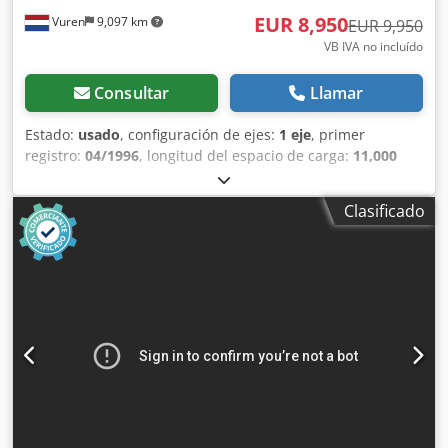
EUR 8,950
Vuren
9,097 km
EUR 9,950
VB IVA no incluído
Consultar
Llamar
Estado:
usado
, configuración de ejes:
1 eje
, primer
registro:
04/1996
, longitud del espacio de carga:
11,000
mm
, anchura del espacio de carga:
2,500 mm
, altura del
espacio de carga:
2,680 mm
, longitud total:
11,500 mm
,
Clasificado
ancho total:
2,550 mm
, altura total:
4,000 mm
,
amortiguación:
aire
, tamaño del neumático:
275/70R22,5
,
distancia entre ejes:
7,200 mm
, color:
otro
, Año de
fabricación:
1996
, Equipamiento:
elevador trasero
, = Otras
opciones y equipamiento = - Plataforma elevadora trasera
= Observaciones = Número de ejes: 1, neumáticos dobles,
capacidad de carga útil: 10.300 kg, peso en vacío: 9.700 kg,
peso bruto: 20.000 kg, tipo de chasis: chasis completo,
material del chasis: acero, tamaño del kingpin: 2 pulgadas,
tipo de suspensión: suspensión neumática integral, año de
fabricación de la carrocería: 1996, tipo de eje: BPW,