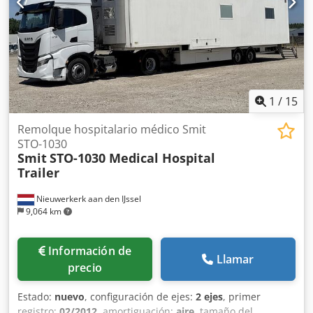
1
/
15
Remolque hospitalario médico Smit
STO-1030
Smit
STO-1030 Medical Hospital
Trailer
Nieuwerkerk aan den IJssel
9,064 km
Información de
Llamar
precio
Estado:
nuevo
, configuración de ejes:
2 ejes
, primer
registro:
02/2012
, amortiguación:
aire
, tamaño del