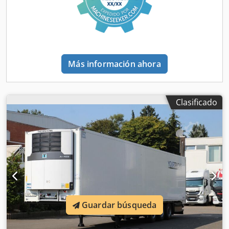
- Frenos de disco Dsdeywlc Sopfx Ab Djck - Registrador de
temperatura - Ejes Schmitz - Eje elevable - Caja para palets
- FRC - Suelo de aluminio - Neumáticos: 385/65/22,5 ¡Precio
neto de exportación! Yourtrucks Grupo El Grupo Yourtrucks
mantiene relaciones comerciales en todo el mundo. Tanto
la compra como la venta se realizan a nivel internacional,
Más información ahora
por lo que en nuestros anuncios encontrará siempre el
precio para exportación, que es independiente del lugar
de destino. Yourtrucks GmbH prepara el contenido de este
sitio web con el mayor cuidado y lo actualiza
Clasificado
regularmente. Estas informaciones deben considerarse
como información general no vinculante y no sustituyen a
un asesoramiento individual detallado a la hora de decidir
una compra. Solamente son vinculantes las disposiciones
recogidas en el contrato de compraventa. Cambios,
errores, fallos de escritura y venta previa reservados. Se
aplican exclusivamente nuestras condiciones generales de
venta. Idiomas - We speak English - On parle français - ??
????? ?? ????? - Mówimy po polsku - Hablamos español -
Guardar búsqueda
Falamos português - Parliamo italiano