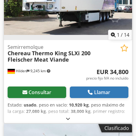
1
/
14
Semirremolque
Chereau
Thermo King SLXi 200
Fleischer Meat Viande
EUR 34,800
Hilden
9,245 km
precio fijo IVA no incluído
Consultar
Llamar
Estado:
usado
, peso en vacío:
10,920 kg
, peso máximo de
la carga:
27,080 kg
, peso total:
38,000 kg
, primer registro:
05/2017
, longitud del espacio de carga:
13,400 mm
,
anchura del espacio de carga:
2,480 mm
, altura del
Clasificado
espacio de carga:
2,620 mm
, volumen del espacio de