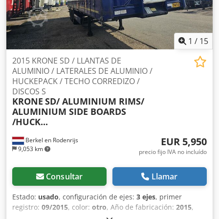
1
/
15
2015 KRONE SD / LLANTAS DE
ALUMINIO / LATERALES DE ALUMINIO /
HUCKEPACK / TECHO CORREDIZO /
DISCOS S
KRONE
SD/ ALUMINIUM RIMS/
ALUMINIUM SIDE BOARDS
/HUCK...
EUR 5,950
Berkel en Rodenrijs
9,053 km
precio fijo IVA no incluído
Consultar
Llamar
Estado:
usado
, configuración de ejes:
3 ejes
, primer
registro:
09/2015
, color:
otro
, Año de fabricación:
2015
,
Peso en vacío: 6.860 kg Dcodpfxezrk Slj Ab Dok Eje 1: lado