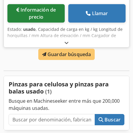
Información de
Llamar
precio
Estado:
usado
, Capacidad de carga en kg / kg Longitud de
horquillas / mm Altura de elevación / mm Cargador de
batería HOPPECKE D400 45.6/200 FT B-FRFT Capacidad de
la batería: 104 Ah Tensión nominal de la batería: 45,6 V
Guardar búsqueda
Tensión de carga: 1,60 V/celda Desconexión Umax: 1,68
V/celda Corriente de carga: 200A Grado de protección: IP21
Número de artículo: 516742 Dedpfx Asy Tbu Nogfeck
Pinzas para celulosa y pinzas para
balas usado
(1)
Busque en Machineseeker entre más que 200,000
máquinas usadas.
Buscar