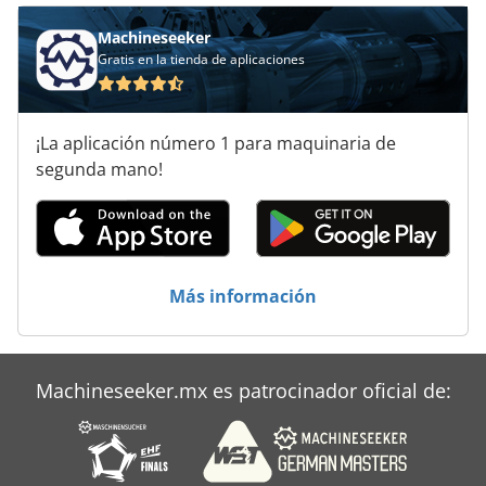
Prensa De Grandes Balas
Machineseeker
Prensa De La Bola
Gratis en la tienda de aplicaciones
Prensa De La Película
¡La aplicación número 1 para maquinaria de
Prensa De Membrana
segunda mano!
Prensas Neumaticas
Más información
Machineseeker.mx es patrocinador oficial de: