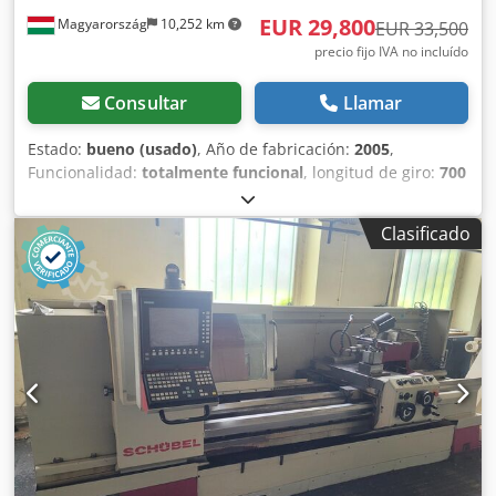
EUR 29,800
Magyarország
10,252 km
EUR 33,500
precio fijo IVA no incluído
Consultar
Llamar
Estado:
bueno (usado)
, Año de fabricación:
2005
,
Funcionalidad:
totalmente funcional
, longitud de giro:
700
mm
, diámetro de giro:
210 mm
, velocidad del cabezal
(máx.):
5,000 rpm
, peso total:
7,000 kg
, Equipamiento:
Clasificado
ajuste continuo de la velocidad de rotación,
documentación / manual
, Máx.: 210 mm Diámetro de
torneado en mesa: 400 mm Longitud máxima de
mecanizado: 700 mm Recorridos X/Z: 192/700 mm
Recorrido en el eje W (contra el husillo): 730 mm Eje C:
0,001° Avance rápido X/Z: 30/32 m/min Velocidad del
husillo principal: 5000 rpm Motor: 11/7,5 kW 2 torretas: 12
posiciones Dimensiones de la máquina: 2700 x 2000 x 1980
mm Peso de la máquina: 7000 kg Equipamiento:
Dksdozhwnrspfx Aixer 2 torretas de 12 posiciones VDI 30
Herramienta de medición IRCO SiMag