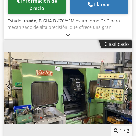
Información de
Llamar
precio
Estado:
usado
, BIGLIA B 470/YSM es un torno CNC para
mecanizado de alta precisión, que ofrece una gran
exactitud y fiabilidad. Características: diámetro de
torneado de 210 mm, diámetro de barra de 65 mm,
Clasificado
longitud de torneado de 300 mm, eje Y de 110 mm; dos
carros múltiples (2) con 12 posiciones cada uno y 12
herramientas accionadas por carro. Datos principales:
velocidad de husillo máx. de 4000 rpm; potencia del
contrahusillo de 11 kW; motor del husillo de 26 kW;
conexión de 50 Hz 3 x 400 voltios; peso de la máquina de
aproximadamente 6150 kg; tiempo de funcionamiento
desde la puesta en marcha de 74536 horas, tiempo de
funcionamiento de 24651 horas, tiempo de trabajo de 8588
horas. Accesorios: cargador de barras LNS HYDROBAR
SPRINT. Permite tolerancias ajustadas; ideal para la
industria automotriz, aeronáutica, de dispositivos médicos,
relojera y para la fabricación de máquinas herramienta.
Dksdezqbh Iepfx Aixer
1
/
2