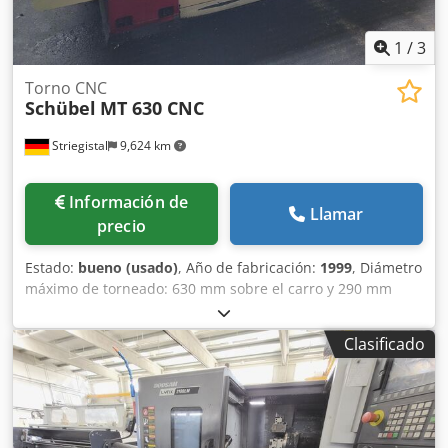
1
/
3
Torno CNC
Schübel
MT 630 CNC
Striegistal
9,624 km
Información de
Llamar
precio
Estado:
bueno (usado)
, Año de fabricación:
1999
, Diámetro
máximo de torneado: 630 mm sobre el carro y 290 mm
sobre el carro transversal. Rango de velocidad de giro: 8 -
3000 rpm. Potencia del motor: 28 kW. Peso de la máquina:
Clasificado
5000 kg. Dksdpfezl Tlnjx Aixor