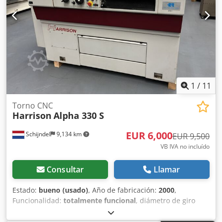
herramienta - Programación dialogada IGF - Transportador
de virutas
1
/
11
Torno CNC
Harrison
Alpha 330 S
EUR 6,000
Schijndel
9,134 km
EUR 9,500
VB IVA no incluído
Consultar
Llamar
Estado:
bueno (usado)
, Año de fabricación:
2000
,
Funcionalidad:
totalmente funcional
, diámetro de giro
sobre carro transversal:
210 mm
, longitud de giro:
1,000
mm
, diámetro de giro:
330 mm
, agujero del husillo:
40