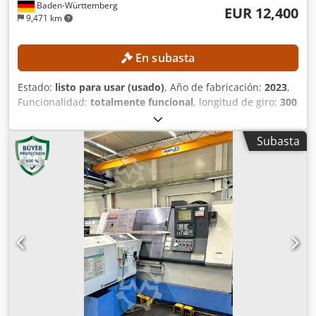
Baden-Württemberg
EUR 12,400
9,471 km
En subasta
Estado:
listo para usar (usado)
, Año de fabricación:
2023
,
Funcionalidad:
totalmente funcional
, longitud de giro:
300
mm
, diámetro de giro:
300 mm
, agujero del husillo:
52
mm
, velocidad del cabezal (máx.):
4,500 rpm
, modelo de
Subasta
controlador:
FANUC CNC
, La máquina puede ser
inspeccionada con un plazo de antelación de tres días.
DETALLES TÉCNICOS Diámetro máximo de torneado: aprox.
300 mm Longitud máxima de torneado: aprox. 300 mm
Diámetro del orificio del husillo: aprox. 52 mm Velocidad
máxima del husillo principal: 4.500 rpm Torreta de
herramientas: 12 posiciones Dkodjznb Ntjpfx Aixor
DETALLES DE LA MÁQUINA Control: FANUC CNC Peso de la
máquina: aprox. 2.200 kg Horas de funcionamiento: aprox.
6.458 h Horas del husillo: aprox. 4.300 h Tensión: CA 380 V
(con o sin transformador) Potencia nominal: 14,97 kVA
Corriente a plena carga: 22,74 A Capacidad de