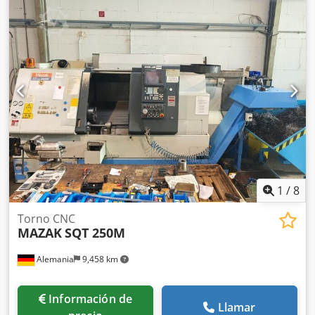
torneado: 350 mm Rango de velocidad del husillo: 1 – 3500
rpm Control CNC Fanuc Oi-TD Programación
conversacional Harrison Alpha Guía manual Fanuc
Capacidad completa de programación con código G ISO
Control CNC de 2 ejes (X e Y) Dkjdpfx Aijzq Ddxoxsr Manejo
electrónico mediante volante Peso aproximado de la
máquina: 1800 kg Dimensiones de la máquina (largo ×
ancho × alto): 2400 × 1700 × 1500 mm
1
/
8
Torno CNC
MAZAK
SQT 250M
Alemania
9,458 km
Información de
Llamar