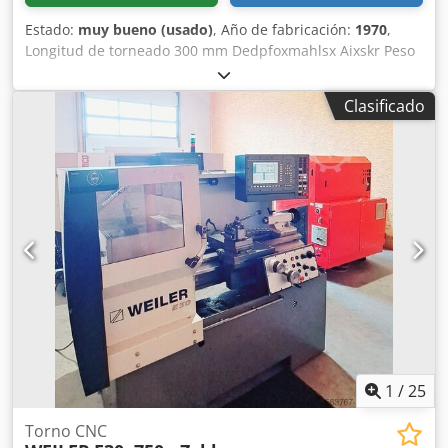
Estado:
muy bueno (usado)
, Año de fabricación:
1970
,
Longitud de torneado 300 mm Dedpfoxmahlsx Aixskr Peso
de la máquina aprox. 0,4 t ¡DESCRIPCIÓN SIGUE!
Clasificado
1
/
25
Torno CNC