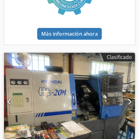
del artículo: Se vende un torno de ciclos de precisión
WEILER E30x750, en excelentes condiciones,
completamente funcional y de alta precisión. Este modelo
se considera el estándar industrial absoluto en la
construcción de herramientas, la fabricación de prototipos
Más información ahora
y en la producción de series pequeñas exigentes. Gracias
al intuitivo sistema de control de ciclos WEILER, tanto las
operaciones de torneado más sencillas pueden realizarse
manualmente mediante las ruedas de desplazamiento,
Clasificado
como los contornos complejos pueden programarse de
forma muy eficiente y sin necesidad de conocimientos
profundos de códigos ISO. _____ Datos técnicos en detalle:
Área de trabajo y capacidades: • Distancia entre centros:
750 mm • Altura entre centros: 165 mm • Diámetro de
torneado sobre el carro: 330 mm • Diámetro de torneado
sobre el carro transversal: 160 mm • Ancho del carro: 240
mm (carro de fundición macizo y de gran resistencia para
una máxima amortiguación de vibraciones) • Recorrido del
carro transversal (eje X): 180 mm Husillo principal y
transmisión: • Cono del husillo / nariz del husillo: Tamaño
5 (según DIN 55027 / ISO 702-3) • Diámetro del orificio del