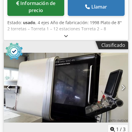
Información de
Llamar
precio
Estado:
usado
, 4 ejes Año de fabricación: 1998 Plato de 8''
2 torretas – Torreta 1 – 12 estaciones Torreta 2 – 8
estaciones Contrapunto programable 750 mm entre
centros Herramientas motorizadas Eje C Presetter de
Clasificado
herramienta Dodpfx Aiey Drunexokr Eje Y Transportador
de virutas Control Okuma OSP 7000L
1
/
3