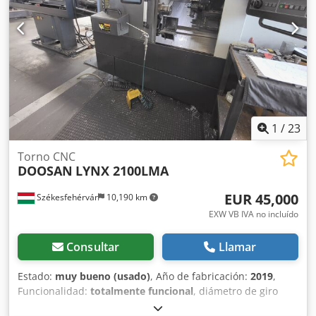
1
/
23
Torno CNC
DOOSAN
LYNX 2100LMA
EUR 45,000
Székesfehérvár
10,190 km
EXW VB IVA no incluído
Consultar
Llamar
Estado:
muy bueno (usado)
, Año de fabricación:
2019
,
Funcionalidad:
totalmente funcional
, diámetro de giro
sobre carro transversal:
300 mm
, longitud de giro:
510