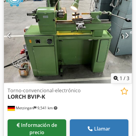
motorizadas. Portaherramientas de 250 mm. Diámetro del
orificio del husillo: 78 mm. Velocidad máxima del husillo:
3500 rpm, potencia: 15 kW. Distancia entre centros: 625
mm. Djdpfxsznvizs Aixekr Diámetro máximo de torneado:
625 mm. Sistema de evacuación de virutas. Peso: 6000 kg.
1
/
3
Torno-convencional-electrónico
LORCH
BVIP-K
Metzingen
9,541 km
Información de
Llamar
precio