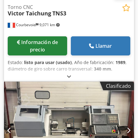
Torno CNC
Victor Taichung
TNS3
Courbevoie
9,071 km
Información de
Llamar
precio
Estado:
listo para usar (usado)
, Año de fabricación:
1989
,
diámetro de giro sobre carro transversal:
340 mm
,
longitud de giro:
560 mm
, diámetro de giro:
560 mm
,
agujero del husillo:
63 mm
, peso total:
5,500 kg
, Fanuc OT.
Clasificado
Capacidades: longitud 560 mm. Diámetro sobre carro 340
mm, diámetro de torneado 560 mm. Torreta de 10
posiciones. Husillo de 11 kW. Extractor de virutas.
Djdpfxjzbam Es Aixokr