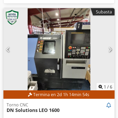
Subasta
1
/
6
Termina en
2
d
1
h
14
min
52
s
Torno CNC
DN Solutions
LEO 1600