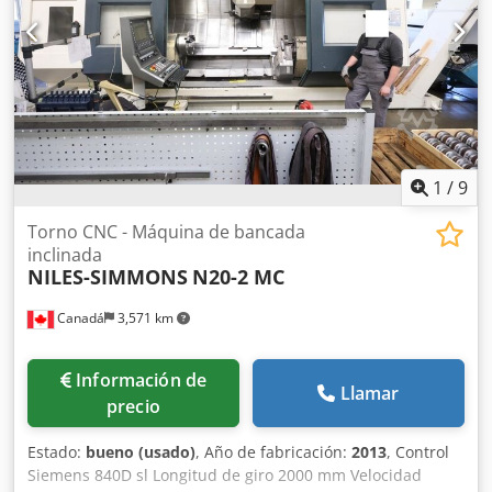
1
/
9
Torno CNC - Máquina de bancada
inclinada
NILES-SIMMONS
N20-2 MC
Canadá
3,571 km
Información de
Llamar
precio
Estado:
bueno (usado)
, Año de fabricación:
2013
, Control
Siemens 840D sl Longitud de giro 2000 mm Velocidad