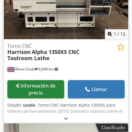
1
/
15
Torno CNC
Harrison
Alpha 1350XS CNC
Toolroom Lathe
Reino Unido
8,648 km
Información de
Llamar
precio
Estado:
usado
, Torno CNC Harrison Alpha 1350XS para
talleres de herramientas (2010) Diámetro máximo sobre el
carro: 350 mm Diámetro máximo sobre el carro
transversal: 196 mm Diámetro máximo en el hueco: 535
Clasificado
mm Distancia entre centros: 650 mm Diámetro máximo de