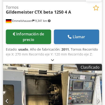
Tornos
Gildemeister
CTX beta 1250 4 A
Emmelshausen
9,341 km
Información de
Llamar
precio
Estado:
usado
, Año de fabricación:
2011
, Tornos Recorrido
eje X: 270 mm Recorrido eje Y: 120 mm Recorrido eje Z:
1200 mm Longitud de torneado: 1135 mm Diámetro
máximo de giro: 700 mm Diámetro máximo de torneado:
Clasificado
340 mm Par máximo: 680 Nm Rango de velocidad hasta:
4000 rpm Control: DMG Husillos motorizados Herramientas
motorizadas: 50 Transportador de virutas Alimentador
automático de barras cortas IRCO ILS-RBK 100/16 Varios
tubos reductores del husillo principal Dksdpjwwv Ifsfx
Aixsr Dispositivo recogedor de piezas controlado por CNC
Cinta transportadora para extracción de piezas desde la
máquina Sistema de refrigeración 8/20 bar con