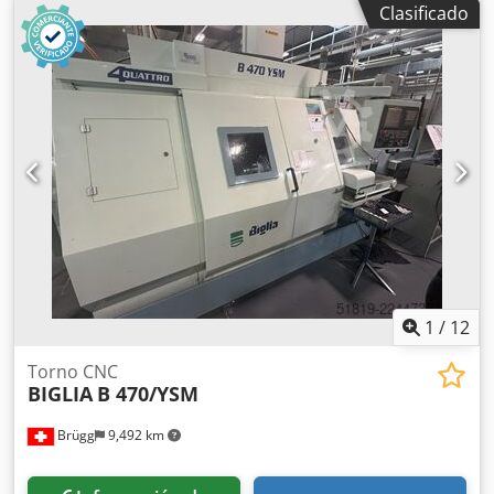
Clasificado
mm
, velocidad del cabezal (máx.):
3,500 rpm
, potencia del
motor del husillo:
7 W
, Equipamiento:
documentación /
manual
, Año de fabricación: 2000 Longitud de torneado:
1000 mm Diámetro de torneado sobre bancada: 330 mm
Diámetro sobre carro transversal: 210 mm Distancia entre
puntos: 1000 mm Tipo de control: FANUC Nariz del husillo:
Camlock D1-4 Diámetro interior del husillo: 40 mm
Velocidad máxima del husillo: 3500 rpm Potencia del motor
del husillo: 7,5 kW Dodoxd Aigopfx Aixskr Dimensiones
(Largo x Ancho x Alto): 2100,0 × 1200,0 × 1600,0 mm Peso:
1200 kg
1
/
12
Torno CNC
BIGLIA
B 470/YSM
Brügg
9,492 km