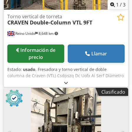
1
/
3
Torno vertical de torreta
CRAVEN
Double-Column VTL 9FT
Reino Unido
8,648 km
Información de
Llamar
precio
Estado:
usado
, Fresadora y torno vertical de doble
columna de Craven (VTL) Csdpszq Dc Uofx Ai Serf Diámetro
de la mesa: 2,743 mm / 9 pies Diámetro máximo de
mecanizado: 2.895 mm / 9 pies 6 pulgadas Altura máxima
Clasificado
de mecanizado: 2.000 mm / 6 pies 6 pulgadas (desde la
parte superior de la mesa hasta la parte inferior de la
traviesa) Peso máximo de la pieza de trabajo: hasta 15.000
kg (aprox. 15 toneladas) Rango de velocidad de la mesa: de
1 a 50 RPM Recorrido del carro vertical (eje Z): hasta 1.000
mm