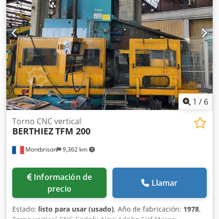
Serf Sección del carro: 240 x 240 mm Potencia del motor
del husillo: 55 kW Velocidad de rotación del husillo: 200
RPM Diámetro del plato: 2000 mm – 4 conos Morse
independientes Peso máximo admitido: 12 toneladas
Número de gamas: 2 Cambio de herramientas: 12
posiciones Travesaño móvil MÁQUINA USADA
1
/
6
Torno CNC vertical
BERTHIEZ
TFM 200
Montbrison
9,362 km
Información de
Llamar
precio
Estado:
listo para usar (usado)
, Año de fabricación:
1978
,