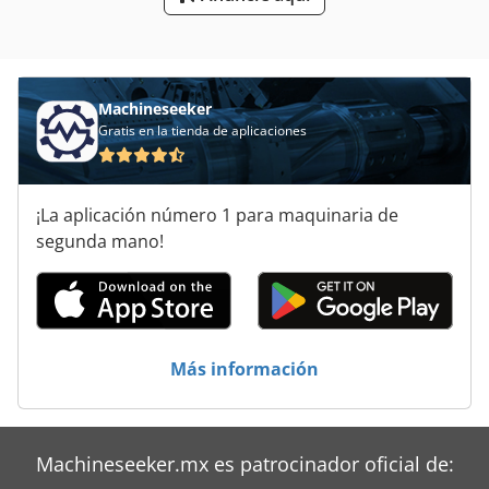
Torno Del Plan De
Torno Del Tornillo Principal
Torno Mecánico De Precisión
Machineseeker
Gratis en la tienda de aplicaciones
¡La aplicación número 1 para maquinaria de
segunda mano!
Más información
Machineseeker.mx es patrocinador oficial de: