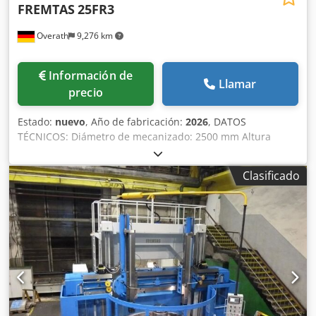
FREMTAS
25FR3
Overath
9,276 km
Información de
Llamar
precio
Estado:
nuevo
, Año de fabricación:
2026
, DATOS
TÉCNICOS: Diámetro de mecanizado: 2500 mm Altura
máxima de la pieza: 1600 mm Peso máximo de la pieza:
16000 kg Diámetro del plato: 2240 mm Rango de
Clasificado
velocidades del plato: 0-100 rpm Par máximo del plato:
50000 Nm Potencia del accionamiento principal: 75 kW
EQUIPAMIENTO: - Diseño con 1 o 2 soportes - Sistema de
cambio rápido Capto / portaherramientas de acero triple -
Cubierta telescópica - Lubricación centralizada SKF/VOGEL
- 12 meses de garantía - Equipo eléctrico completo 230/400
V, 50 Hz, fabricado en Alemania, cumple con la norma CE
OPCIONES: - Encerramiento de la máquina - Transportador
de virutas Cjdpfx Aecxlylsi Serf - Preparación para el
sistema de refrigeración - Torreta - Herramientas