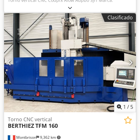
Torno vertical CNC Codpfx Aiow Adpbo Sjrf Marca:
BERTHIEZ Modelo: TFM 200 Año: 1978/1995 CNC: NUM
1062T / SOMAB PL+S3 (Aprendizaje, ISO y Conversacional)
Clasificado
Especificaciones: Diámetro de la mesa: 2.000 mm Paso
máximo: 2.300 mm Altura mecanizable: 2.000 mm Carga
máxima en la mesa: 20 T Velocidades de giro de la mesa:
1,6 a 200 rpm Potencia del motor de la mesa: 55 kW
Sección del ramal: 200 x 200 mm Altura estándar de la
mesa al suelo: 731 mm Recorrido vertical de la traviesa:
1.300 mm Velocidad de desplazamiento de la traviesa: 400
mm/min Recorrido vertical del ramal: 1.600 mm Recorrido
del carro a la derecha del eje de la mesa: 1.280 mm
Recorrido del carro a la izquierda del eje de la mesa: 400
mm Rango continuo de avances: 0,05 a 24 mm/vuelta En
CNC: 0,2 a 360 mm/min Rápidos: 6.000 mm/min Equipado
con: Cambiador automático de herramientas de 12
posiciones Transportador de virutas
1
/
5
Torno CNC vertical
BERTHIEZ
TFM 160
Montbrison
9,362 km