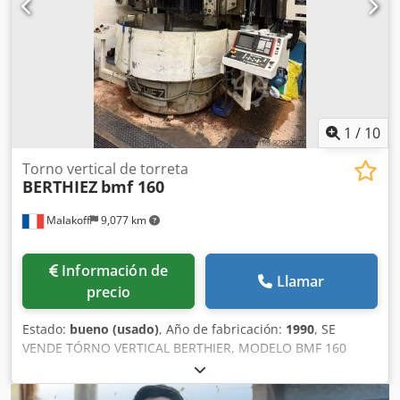
1
/
10
Torno vertical de torreta
BERTHIEZ
bmf 160
Malakoff
9,077 km
Información de
Llamar
precio
Estado:
bueno (usado)
, Año de fabricación:
1990
, SE
VENDE TÓRNO VERTICAL BERTHIER, MODELO BMF 160
Dimensiones y capacidades: - Diámetro del plato: aprox.
1750 mm - Diámetro máximo de torneado: aprox. 1800 –