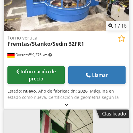
accionadas -... CONTROL: FAGOR o SIEMENS Plazo de
entrega: aproximadamente 7-9 meses OTROS: Aprobación
de la geometría según DIN 8609
1
/
16
Torno vertical
Fremtas/Stanko/Sedin
32FR1
Overath
9,276 km
Información de
Llamar
precio
Estado:
nuevo
, Año de fabricación:
2026
, Máquina en
estado como nueva. Certificación de geometría según la
norma DIN 8609. Garantía de 12 meses para todos los
daños. Control: convencional/PLC Siemens con control de
Clasificado
mesa rotatoria. Crodpfx Aecht Tnsi Sof Pantalla digital de 4
ejes de la empresa Fagor/ACU-RITE o Heidenhain. Equipo
eléctrico completo 230/400 V, 50 Hz, fabricación alemana,