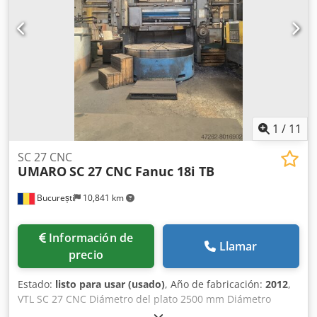
giratoria: 71 kW Velocidad de rotación de la mesa giratoria:
125 RPM Crsdpfxjzdk A Uj Ai Sjf Potencia del motor de
avance para fresado: 18 kW Velocidad de rotación del
avance para fresado: 1600 RPM Par de torsión del avance
para fresado: 710 Nm
1
/
11
SC 27 CNC
UMARO
SC 27 CNC Fanuc 18i TB
București
10,841 km
Información de
Llamar
precio
Estado:
listo para usar (usado)
, Año de fabricación:
2012
,
VTL SC 27 CNC Diámetro del plato 2500 mm Diámetro
máximo de torneado 2700 mm Altura máxima de la pieza