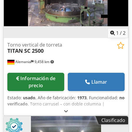
1
/
2
Torno vertical de torreta
TITAN
SC 2500
Alemania
9,458 km
Información de
Llamar
precio
Estado:
usado
, Año de fabricación:
1973
, Funcionalidad:
no
verificado
, Torno carrusel – con doble columna |
Fabricante: TITAN | Modelo: SC 2500 Año de fabricación:
1973, modernización en 2011 con control Siemens
Clasificado
SINUMERIK 840D sl La máquina es un producto de la
marca “TITAN”, es decir, de un fabricante rumano. Sin