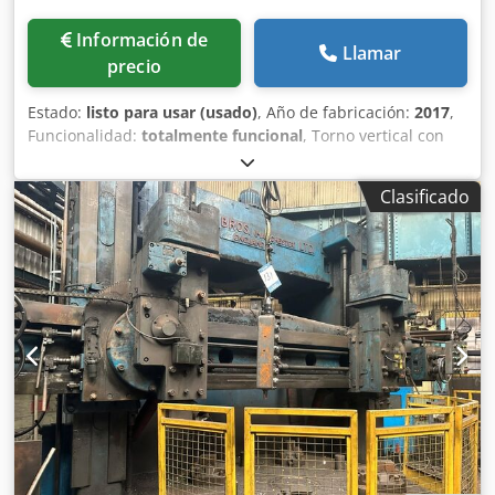
Información de
Llamar
precio
Estado:
listo para usar (usado)
, Año de fabricación:
2017
,
Funcionalidad:
totalmente funcional
, Torno vertical con
diámetro de mesa de 2.200 mm y diámetro de paso de
aprox. 2.500 mm. La máquina base es del fabricante chino
Clasificado
QQHR (fabricante de renombre). Todo el sistema eléctrico,
incluido el motor principal, los servodrives, el armario de
control y el PLC, fue completamente renovado y revisado
profesionalmente en 2017 por la empresa Paulmann
(Alemania). Crodpfx Aijycgxke Sjf