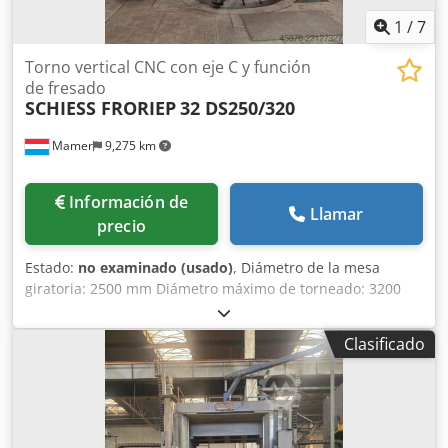
kW Cargador de herramientas de 12 posiciones
Transportador de virutas Juego de soportes de
1
/
7
herramientas Se suministra con 4 mordazas.
Torno vertical CNC con eje C y función
de fresado
SCHIESS FRORIEP
32 DS250/320
Mamer
9,275 km
Información de
Llamar
precio
Estado:
no examinado (usado)
, Diámetro de la mesa
giratoria: 2500 mm Diámetro máximo de torneado: 3200
mm Altura máxima de torneado bajo la herramienta: 2500
mm Altura máxima de la pieza bajo el soporte: 2780 mm
Clasificado
Peso máximo de la pieza: 25 toneladas Longitud del
travesaño: 2000 mm Recorrido vertical del carro: 1600 mm
Recorrido horizontal del carro: 1800 mm Sección
transversal del carro: 250 x 300 mm Distancia mínima
entre dos carros: 1150 mm Potencia del motor de la mesa