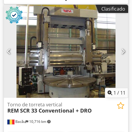
2300 mm Credjiyzahepfx Ai Sof Peso de la pieza 18 000 kg
Clasificado
Peso de la máquina: aproximadamente 40 toneladas
1
/
11
Torno de torreta vertical
REM
SCR 33 Conventional + DRO
Bacău
10,716 km