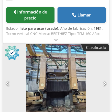
Información de
Llamar
precio
Estado:
listo para usar (usado)
, Año de fabricación:
1981
,
Torno vertical CNC Marca: BERTHIEZ Tipo: TFM 160 Año:
1981 / modernizado en 2009 CNC: Siemens 840 DSL
Número de serie: 133216 Cjdpfszgtmnsx Ai Sorf
Clasificado
Especificaciones: Diámetro de la mesa: 1600 mm Diámetro
máximo de torneado: 1880 mm Altura máxima de
mecanizado: 1600 mm Recorrido vertical del carro: 1300
mm Velocidades de rotación de la mesa: de 2 a 250 rpm
Potencia del motor de la mesa: 37/45 kW Carga máxima
admisible en la mesa: 15 T Velocidad de desplazamiento
del carro: 400 mm/min Sección del husillo: 200 x 200 mm
Recorrido del husillo del carro portaherramientas: 1000
mm Recorrido del carro a la derecha del eje de la mesa:
1070 mm Recorrido del carro a la izquierda del eje de la
mesa: aproximadamente 900 mm Equipado con: Reglas de
medición HEIDENHAIN Motor de la mesa SIEMENS 37/45