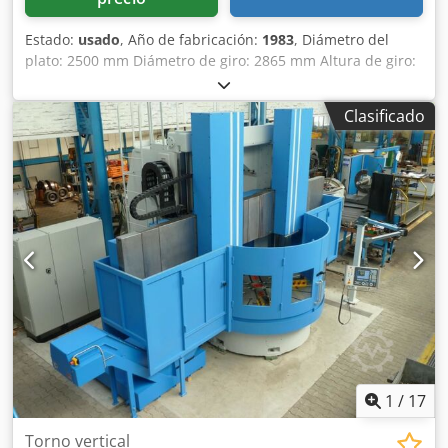
alimentación de aire comprimido y otros consumibles
Conexión de aire comprimido: 6 bar libre de aceite y agua
Estado:
usado
, Año de fabricación:
1983
, Diámetro del
3.6 Consumo de energía y condiciones Cedpfx Ajuddcgji
plato: 2500 mm Diámetro de giro: 2865 mm Altura de giro:
Serf Tensión: 3 x 400 V Tensión de control: 24 V Frecuencia:
3000 mm Control: R & D Tipo: MTC 4 Soporte: 2
50 Hz Protección por fusible: 315 A Dimensiones
Desplazamiento del soporte: 1500 mm Velocidad de giro:
Clasificado
principales y peso de la máquina Longitud: 7.730 mm
140 rpm Cambio de herramienta: 12 posiciones Máquina
Anchura: 6.240 mm Altura: 6.700 mm Peso: 85,750 kg
reacondicionada en 2004 Los datos técnicos son
Herramienta: Soporte Capto 60 No accionado Placa frontal
especificaciones del fabricante y/u operador y, por lo
Diámetro de giro de la placa frontal 3.200 mm Diámetro
tanto, no son vinculantes para nosotros. Nos reservamos el
del disco de su
derecho de venta previa; se aplican exclusivamente
nuestras condiciones generales de venta. Cedpfx Ajyqr Sfji
Serf Sobre nosotros Más de 400 máquinas propias en stock
Más de 15.000 m² de superficie de almacenamiento,
capacidad de grúa de 70 t Más de 10.000 artículos y
accesorios para su taller ¿Quiere vender máquinas, líneas
de producción o su empresa? ¡Contáctenos! Puede
encontrar más ofertas en nuestro sitio web. Las visitas son
posibles previa cita. Esperamos su visita. Su equipo de
Markus Hirsch
1
/
17
Torno vertical