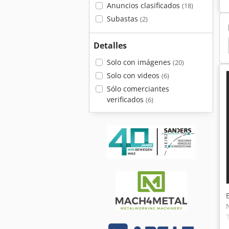
Anuncios clasificados
(18)
Subastas
(2)
mann
Dragone Vl 200
Nellcor Puritan Bennett
Detalles
Solo con imágenes
(20)
Solo con videos
(6)
Sólo comerciantes
verificados
(6)