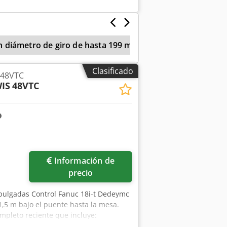
 diámetro de giro de hasta 199 mm
Torno Vertical
Clasificado
 48VTC
IS
48VTC
Información de
precio
 pulgadas Control Fanuc 18i-t Dedeymc
,5 m bajo el puente hasta la mesa.
mpleto reciente que incluye:
, reacondicionamiento completo del