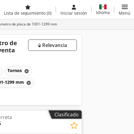
Idioma
Lista de seguimiento
(0)
Iniciar sesión
Menú
diámetro de placa de 1001-1299 mm
tro de
Relevancia
venta
Tornos
1001-1299 mm
Clasificado
orreta
5