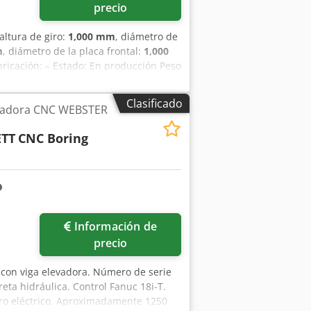
precio
 altura de giro:
1,000 mm
, diámetro de
m
, diámetro de la placa frontal:
1,000
ricación: – Estado: En producción Peso
0 mm Altura: 1.000 mm Diámetro de
– 250 RPM Diámetro del mandril: 1.000
Clasificado
nadora CNC WEBSTER
a: 3 toneladas Plato giratorio: de 4
0 V Potencia total requerida: 17 kW
TT
CNC Boring
ramientas) 2,3 x 2,3 x 2,6 m
Información de
precio
 con viga elevadora. Número de serie
eta hidráulica. Control Fanuc 18i-T.
dro eléctrico. Aproximadamente 1250