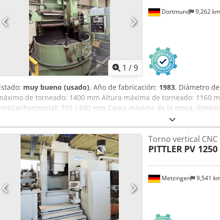
Dortmund
9,262 k
1
/
9
Estado:
muy bueno (usado)
, Año de fabricación:
1983
, Diámetro de
máximo de torneado: 1400 mm Altura máxima de torneado: 1160 m
vertical/horizontal: 755 / 840 mm Carga máxima de la mesa: ilimita
giratorio: 5,6 - 300 rpm Ajuste inclinado del carro vertical: 45° R
rápido: 2 m/min Potencia del motor: 55 kW Dimensiones (largo x an
Torno vertical CN
Peso total: 16.500 kg Djdpfx Ahjy Ex Eponekr Accesorios/Característic
PITTLER
PV 1250 
ejes, marca ACU-Rite • Plato giratorio Ø 1250 mm con 4 mordazas de
Torneado cónico • Torneado por copia Siegfried Volz Werkzeugmasc
44143 Dortmund - Wambel / Alemania
Metzingen
9,541 k