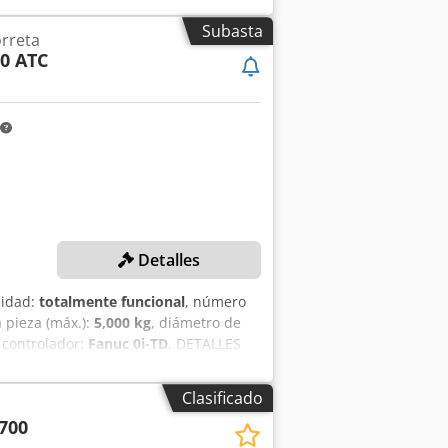
 aceite de latón en la mesa.
Subasta
orreta
0 ATC
Detalles
lidad:
totalmente funcional
, número
a pieza (máx.):
5,000 kg
, diámetro de
 controlador:
Fanuc 0i-TD
, DETALLES
2.500 Nm Altura de torneado: 1.250 mm
so máximo de la pieza: 5.000 kg
Clasificado
 1.475 mm Recorrido del eje Z: 900 mm
700
iciones para herramientas: 12 pos.