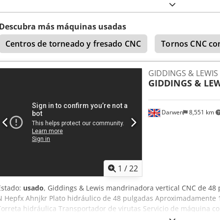
mm bajo herramienta hasta la mesa. Dkjdpsymc Ipjfx Ahnor
Descubra más máquinas usadas
Centros de torneado y fresado CNC
Tornos CNC con
GIDDINGS & LEWIS
GIDDINGS & LEW
Darwen
8,551 km
1
/
22
Estado:
usado
, Giddings & Lewis mandrinadora vertical CNC de 48
N Hepfx Ahnjkr Plato hidráulico de 48 pulgadas Aproximadamente 1
Torreta hidráulica Transportador de virutas Servicio de máquina co
extracción del rodamiento Timken y envío para prueba de precarga