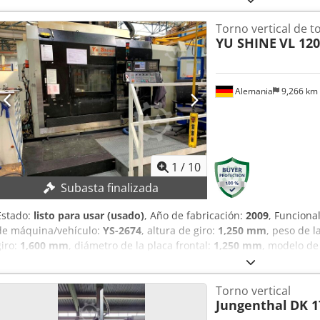
sistema de lubricación de aceite e instalación de nuevas salidas de
Torno vertical de t
YU SHINE
VL 120
Alemania
9,266 km
1
/
10
Subasta finalizada
Estado:
listo para usar (usado)
, Año de fabricación:
2009
, Funciona
de máquina/vehículo:
YS-2674
, altura de giro:
1,250 mm
, peso de l
giro:
1,600 mm
, diámetro de la placa frontal:
1,250 mm
, modelo de
TÉCNICOS Diámetro del plato: 1.250 mm Par máximo en el plato: 1
Dkedjzb Uy Tspfx Ahnsr Diámetro máximo de torneado: 1.600 mm Pe
Torno vertical
Velocidad de rotación de la mesa: 2 - 300 rpm Recorrido del eje X:
Jungenthal
DK 1
Avance rápido: 10 m/min Cono del husillo: ISO BT50 Número de pos