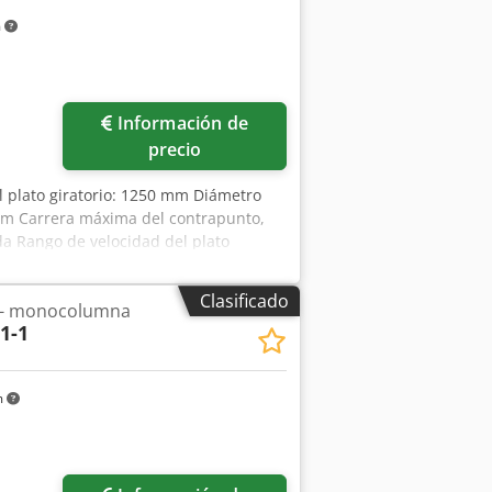
m
Información de
precio
l plato giratorio: 1250 mm Diámetro
m Carrera máxima del contrapunto,
da Rango de velocidad del plato
ango de avance: 0,044-8 mm/rev Avance
cho x alto): 2660 x 2710 x 3360 mm
Clasificado
C - monocolumna
as especiales: • Pantalla digital de 2
1-1
 sujeción • Torreta con 5 posiciones •
hinen Rüschebrinkstr. 151-153 DE -
m