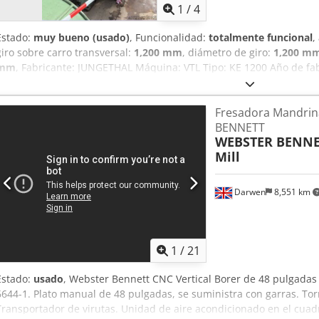
1
/
4
Estado:
muy bueno (usado)
, Funcionalidad:
totalmente funcional
,
giro sobre carro transversal:
1,200 mm
, diámetro de giro:
1,200 m
mm
, Fabricante: JUNGETHAL Máquina: VTL Tipo: KE 1200 Año de fab
total de la máquina: 11 toneladas DETALLES TÉCNICOS Plato: 1.00
torneado: 1.200 mm Rango de velocidad de torneado del plato: 22 
Fresadora Mandri
mm Diámetro máximo de torneado: 1.200 mm Altura: Carga de la mes
BENNETT
posiciones Potencia del motor: 37 kW Peso: 11 toneladas Voltaje: 38
WEBSTER BENNE
Dimensiones de la máquina: 1.000 mm (con soporte lateral para her
Mill
Dkodpfozmp U Iox Ahnsr
Darwen
8,551 km
1
/
21
Estado:
usado
, Webster Bennett CNC Vertical Borer de 48 pulgadas
6644-1. Plato manual de 48 pulgadas, se suministra con garras. Torr
Transportador de virutas. Unidad de aire acondicionado en el cua