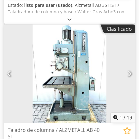
Estado:
listo para usar (usado)
, Alzmetall AB 35 HST /
Taladradora de columna y base / Walter Gras Arbo3 con
cabezal intercambiable -Capacidad de taladrado / Acero:
aprox. 40 mm -Capacidad de taladrado / Fundición: aprox.
Clasificado
45 mm -Rosca máxima: M25 -Cono de la broca: MK 4 -
Recorrido del husillo: 180 mm -Rango de velocidad
(VARIABLE) : 65 - 1750 rpm -Rango de velocidad
conmutable: 130-480 / 480-1750 rpm -Avances
automáticos: 0,1-0,2-0,3 mm/rev -Profundidad de
taladrado ajustable mediante escala de profundidad -
Indicador de velocidad -Giro a la derecha / a la izquierda -
Cabezal de taladrado giratorio con herramientas -Mesa de
trabajo ajustable en altura mediante manivela -Sistema de
refrigeración Crjdpfx Apozn Unverjf -Parada de
emergencia / Apagado -Lámpara de trabajo Dimensiones:
Largo x Ancho x Alto: 1 x 0,8 x 2,1 metros / Peso: aprox.
1200 kg Salvo errores y omisiones.
1
/
19
Taladro de columna / ALZMETALL AB 40
ST