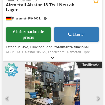
Alzmetall
Alzstar 18-T/s I Neu ab
Lager
Friesenheim
9,460 km
Información de
Llamar
precio
Estado:
nuevo
, Funcionalidad:
totalmente funcional
,
ALZMETALL Alzstar 18-T/S, Fabricante: Alzmetall Tipo:
Alzstar 18-T/S Estado: Nuevo / Máquina de demostración
Capacidad de perforación en acero St 60: 18 mm,
Clasificado
Rosqueado en acero St 60: M 12, Rosqueado en fundición
GG 20: M 14, Husillo corto: MK 2, Velocidad del husillo:
225-4.300 rpm, Recorrido del husillo: 80 mm, Voladizo: 190
mm, Diámetro de la columna: 65 mm, Mesa de la máquina
– superficie útil: 300x240 mm, Número de ranuras en T –
ancho – distancia: 2 x 12 x 80 mm, Distancia husillo-mesa
de la máquina mín./máx.: 75/357 mm, Placa base de la
máquina – superficie útil: 300x240 mm, Número de