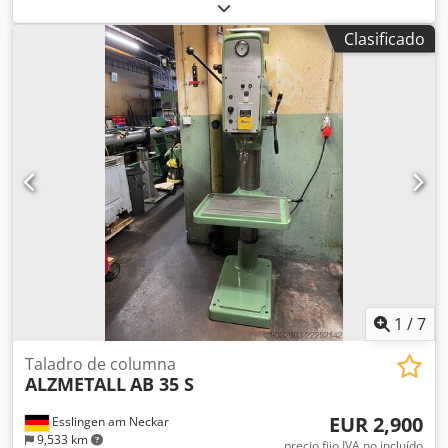
aprox. 45 mm -Capacidad de taladrado en fundición:
aprox. 48 mm -Cono del eje: MK 4 -Distancia entre el eje y
Clasificado
la columna: aprox. 350 mm -Recorrido del eje: aprox. 180
mm -Velocidades del eje: 2 velocidades / 65 - 1450 rpm
(VARIABLE) -Avances automáticos: 0,1-0,2-0,3-0,4 mm/rev -
Tope de profundidad de taladrado Csdpfx Apsznlf Ejrerf -
Superficie de montaje de la mesa: aprox. 600x460 mm -
Desplazamiento de la mesa: aprox. 600 mm -Ajuste de la
altura de la mesa mediante manivela -Diámetro de la
columna: aprox. 200 mm -Potencia del motor: aprox. 3,5
kW -Sistema de refrigeración -Lámpara de trabajo -
Indicador de velocidad Dimensiones: Largo x Ancho x Alto:
1,1 x 0,7 x 2,1 metros / Peso: aprox. 1200 kg Salvo errores y
omisiones.
1
/
7
Taladro de columna
ALZMETALL
AB 35 S
EUR 2,900
Esslingen am Neckar
9,533 km
precio fijo IVA no incluído