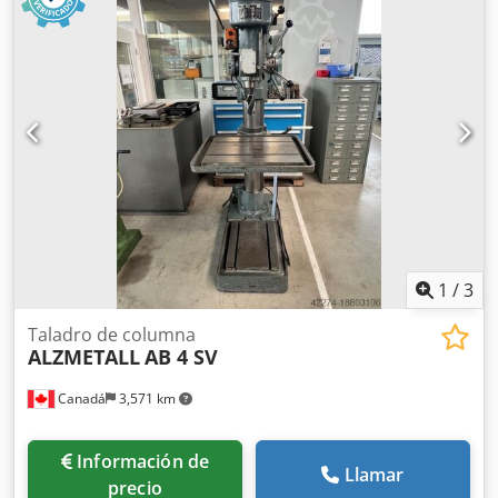
transportada. Por este motivo, no es posible realizar una
demostración con la máquina en funcionamiento ni grabar
un vídeo. Además, nuestro anuncio incluye las fotografías
más representativas y de la mejor calidad posible.
Lamentablemente, no podemos enviar más imágenes.
+++++
1
/
3
Taladro de columna
ALZMETALL
AB 4 SV
Canadá
3,571 km
Información de
Llamar
precio