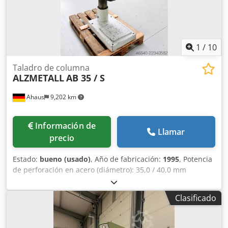
1
/
10
Taladro de columna
ALZMETALL
AB 35 / S
Ahaus
9,202 km
Información de
Llamar
precio
Estado:
bueno (usado)
, Año de fabricación:
1995
, Potencia
de perforación en acero (diámetro): 35,0 / 40,0 mm
Voladizo: 300 mm Carrera de perforación: 180 mm
Velocidad de rotación: 65,0 - 1.750 rpm Tamaño de la
Clasificado
mesa: 615 x 420 mm Diámetro de la columna: 155 mm
Avance: 0,1 / 0,2 / 0,3 mm/rev Cono del eje: MK 4 Potencia
del motor: 0,9 / 1,5 kW Crodpfx Apozl E Uhjrsf Peso: 450 kg