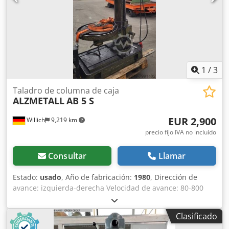
refrigeración
1
/
3
Taladro de columna de caja
ALZMETALL
AB 5 S
EUR 2,900
Willich
9,219 km
precio fijo IVA no incluído
Consultar
Llamar
Estado:
usado
, Año de fabricación:
1980
, Dirección de
avance: izquierda-derecha Velocidad de avance: 80-800
m/min Crjdpfxeix Rdme Apref N.º de máquina: 1848 Peso
de la máquina: aprox. 2,2 t +++++ Tenga en cuenta que la
Clasificado
máquina se encuentra desmontada y lista para ser