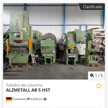
Clasificado
1
/
5
Taladro de columna
ALZMETALL
AB 5 HST
Schwabach
9,604 km