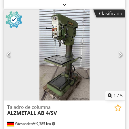
28/35 mm Cono del husillo: MK 3 Voladizo: 293 mm Csdpfx
Aszh H I Uoprerf Tamaño de la mesa: 400 x 400 mm La
Clasificado
mesa, montada sobre una columna redonda, es giratoria y
su altura es ajustable mediante una manivela y una
cremallera. Distancia grande entre la mesa y el eje del
taladro: 630 mm Recorrido del eje: 180 mm Velocidades de
husillo ajustables en 4 grupos: 65 - 1750 rpm Motor de
transmisión: 380 V, 0,9/1,5 kW Peso: 340 kg Espacio
necesario: 600 x 920 x 1880 mm
1
/
5
Taladro de columna
ALZMETALL
AB 4/SV
Wiesbaden
9,385 km