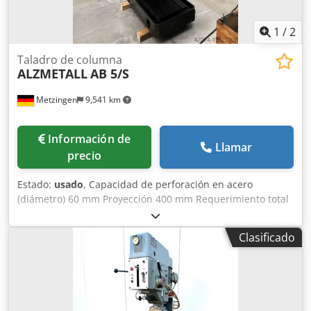
1
/
2
Taladro de columna
ALZMETALL
AB 5/S
Metzingen
9,541 km
Información de
Llamar
precio
Estado:
usado
, Capacidad de perforación en acero
(diámetro) 60 mm Proyección 400 mm Requerimiento total
de potencia 4,4 kW Peso aproximado de la máquina. 1,7
toneladas OFERTA Podemos ofrecerle información sin
Clasificado
compromiso de stock, errores y ventas previas. reservado,
oferta: ALZMETALL Taladro de columna estable Tipo AB 5/S
Año de fabricación aprox. (1983) Número de serie 183 _____
Capacidad de perforación en acero 60 50 milímetros
Rendimiento de perforación en fundición 65 milímetros