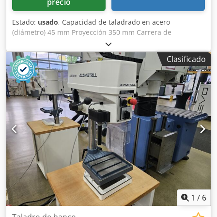
precio
Estado:
usado
, Capacidad de taladrado en acero
(diámetro) 45 mm Proyección 350 mm Carrera de
perforación 180 mm Grabación MK 4 Rango de velocidad
30 - 765 rpm Tamaño de la mesa 720 x 560 mm Credpfx
Clasificado
Apovuz Tvjrsf Requisito de potencia total 3,4 kW Peso
950kg Dimensiones 1200 x 800 x 2300 mm Equipo: -
alimentación automática - Dispositivo de refrigeración -
velocidad infinitamente variable - tope de profundidad de
perforación ajustable - Interruptor de pie de PARADA DE
EMERGENCIA - portabrocas
1
/
6
Taladro de banco