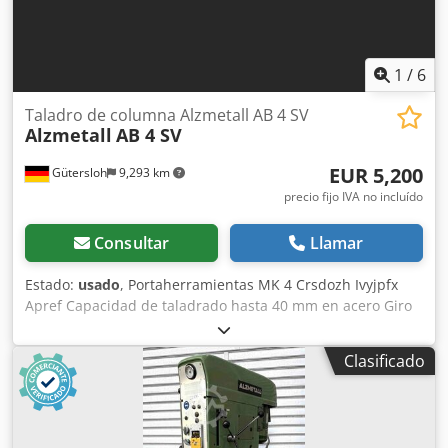
1
/
6
Taladro de columna Alzmetall AB 4 SV
Alzmetall
AB 4 SV
EUR 5,200
Gütersloh
9,293 km
precio fijo IVA no incluído
Consultar
Llamar
Estado:
usado
, Portaherramientas MK 4 Crsdozh Ivyjpfx
Apref Capacidad de taladrado hasta 40 mm en acero Giro
a derecha e izquierda Ajuste continuo de la velocidad con
indicador Avance automático
Clasificado