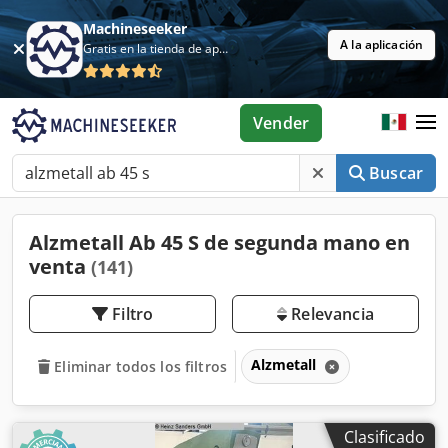
Machineseeker
A la aplicación
Gratis en la tienda de aplicaciones
Vender
Buscar
Alzmetall Ab 45 S de segunda mano en
venta
(141)
Filtro
Relevancia
Alzmetall
Eliminar todos los filtros
Clasificado