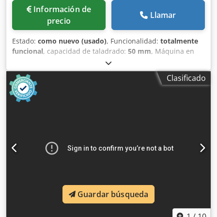
Información de
Llamar
precio
Estado:
como nuevo (usado)
, Funcionalidad:
totalmente
funcional
, capacidad de taladrado:
50 mm
, Máquina en
estado como nueva, con diseño de bastidor especialmente
robusto tipo caja. Se ofrece a un precio acorde con su
Clasificado
estado. ¡Por favor, no se aceptan consultas privadas!
Csdpfx Apezhi Siererf
Guardar búsqueda
1
/
10