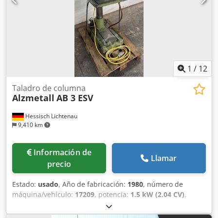
1
/
12
Taladro de columna
Alzmetall
AB 3 ESV
Hessisch Lichtenau
9,410 km
Información de
Llamar
precio
Estado:
usado
, Año de fabricación:
1980
, número de
máquina/vehículo:
17209
, potencia:
1.5 kW (2.04 CV)
,
tensión de entrada:
400 V
, frecuencia de entrada:
50 Hz
,
montaje del husillo:
MK 3
, tipo de ajuste de altura: