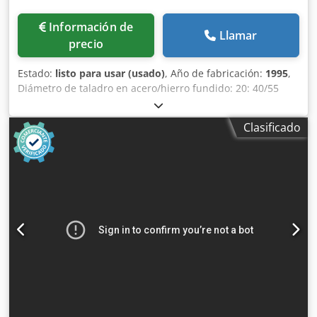
Información de
Llamar
precio
Estado:
listo para usar (usado)
, Año de fabricación:
1995
,
Diámetro de taladro en acero/hierro fundido: 20: 40/55
mm Cono del husillo: MK 4 Distancia entre el husillo y la
columna: 345 mm Dimensiones de la mesa: 450 x 600 mm
Clasificado
Distancia máxima entre la mesa y el eje del taladro: 785
mm Recorrido del eje del taladro: 180 mm Velocidades del
husillo en 4 grupos mediante motor conmutable por polos
y caja de cambios, así como regulables de forma continua:
160 - 1540 rpm 4 avances automáticos: 0,09; 0,12; 0,18 y
0,22 mm/rev. Motor de transmisión: 380 V, 2,6/3,2 kW
Codpfx Apszh H D Nererf Peso: 640 kg Espacio requerido:
700 x 1150 x 2000 mm