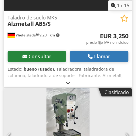
1
/
15
Taladro de suelo MK5
Alzmetall
AB5/S
EUR 3,250
Wiefelstede
9,201 km
precio fijo IVA no incluído
Consultar
Llamar
Estado:
bueno (usado)
, Taladradora, taladradora de
columna, taladradora de soporte - Fabricante: Alzmetall,
Tipo de taladradora de columna AB5/S - Motor: VKS 3 kW -
Velocidades: 40 - 800 rpm, regulación continua,
Clasificado
derecha/izquierda - Avance: 0,1 - 0,14 - 0,2 - 0,28 - 0,4
mm/vuelta - Tamaño de mesa: Ø 500 mm, recorrido 470
mm - Cono del husillo: MK5 Crjdpfx Asr Ngp Usprsf -
Carrera del husillo: 240 mm - Distancia a la columna: 380
mm - Ø de columna: 220 mm - Dimensiones: 1450/680/Alto
2160 mm - Peso: 1262 kg