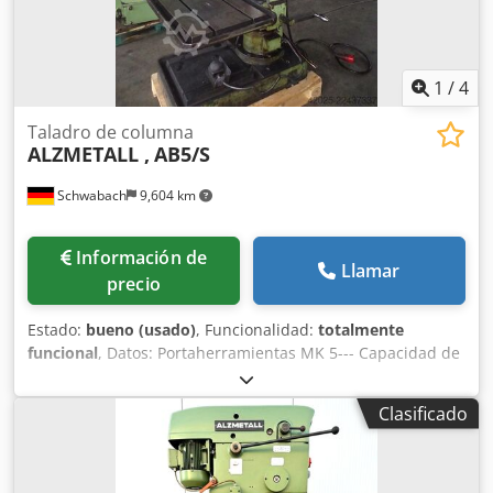
independiente - Manual de instrucciones
1
/
4
Taladro de columna
ALZMETALL ,
AB5/S
Schwabach
9,604 km
Información de
Llamar
precio
Estado:
bueno (usado)
, Funcionalidad:
totalmente
funcional
, Datos: Portaherramientas MK 5--- Capacidad de
taladrado con ST60 50 mm--- Rangos de velocidad
infinitamente variables aprox. 40 - 180 rpm + 180 - 800
Clasificado
rpm--- Csdpfx Apjzp Dr Hererf 5 avances 0,1 / 0,14 / 0,2 /
0,28 / 0,4 mm/rev--- Superficie de la mesa, 880 x 670 mm---
profundidad de garganta: 385 mm---