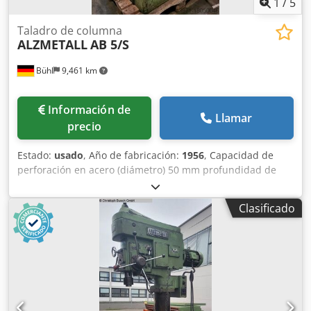
1
/
5
recogida en las instalaciones y pago en efectivo.
Taladro de columna
ALZMETALL
AB 5/S
Bühl
9,461 km
Información de
Llamar
precio
Estado:
usado
, Año de fabricación:
1956
, Capacidad de
perforación en acero (diámetro) 50 mm profundidad de
garganta 385 mm Carrera de taladrado 240 mm Superficie
de sujeción de la mesa ø 500 mm Crsdpfx Ajvh I U Tjpref
Clasificado
Soporte de husillo MK 5 Velocidades del husillo 40 - 800
rpm Velocidades de avance 0,1/0,14/0,2/0,28/0,4 mm/rev
Diámetro de la columna 220 mm Distancia husillo/mesa
máx. 670 mm Distancia husillo/placa base 1180 mm
Potencia total necesaria 4 kW Peso de la máquina aprox.
1,4 toneladas Dimensiones de la máquina L x A x A 1,5 x
0,75 x 2,4 m Accesorios: portabrocas rápido, dispositivo de