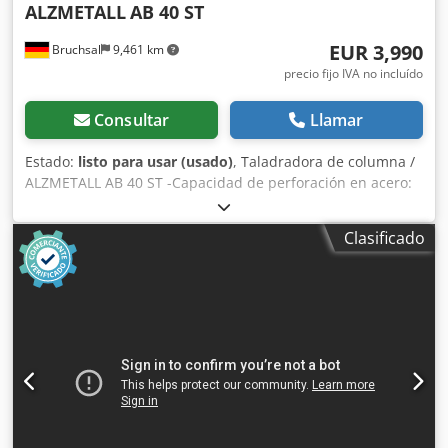
ALZMETALL
AB 40 ST
EUR 3,990
Bruchsal
9,461 km
precio fijo IVA no incluído
Consultar
Llamar
Estado:
listo para usar (usado)
, Taladradora de columna /
ALZMETALL AB 40 ST -Capacidad de perforación en acero:
aproximadamente 50 mm -Capacidad de roscado: máx.
M30 Crsdpfozm Tb Eex Aprjf -Cono de herramienta: MK 4 -
Clasificado
Recorrido del husillo: aproximadamente 160 mm -Avance
automático: 0,1-0,2-0,3-0,4 mm/rev. -Salida:
aproximadamente 300 mm -Regulación de velocidad
continua (variador) -Giro a derecha/izquierda -Mesa de
trabajo de altura ajustable mediante manivela -Tamaño de
la mesa de trabajo: aproximadamente 740 x 460 mm -
Potencia del motor: aproximadamente 3 kW Dimensiones:
largo x ancho x alto: 1,2 x 0,8 x 2,2 metros / Peso:
aproximadamente 1200 kg Salvo errores u omisiones.