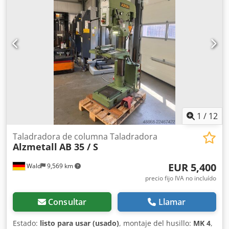
Dimensiones (largo x ancho x alto): 800 x 650 x 1850 mm
Equipamiento: - Taladradora de columna robusta -
Regulación de velocidad continua (correa trapezoidal) -
Avance automático del eje * con retroceso
electromagnético - Motor conmutable de polos - Sentido
de giro del eje de perforación: derecha/izquierda - Tope de
profundidad de perforación - Mesa de la máquina con 2
ranuras en T * ajustable en altura mediante manivela -
Botón de parada de emergencia en la parte frontal -
Manual de instrucciones (PDF)
1
/
12
Taladradora de columna Taladradora
Alzmetall
AB 35 / S
EUR 5,400
Wald
9,569 km
precio fijo IVA no incluído
Consultar
Llamar
Estado:
listo para usar (usado)
, montaje del husillo:
MK 4
,