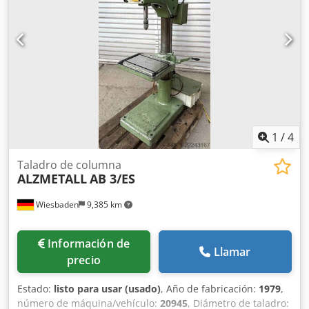
1
/
4
Taladro de columna
ALZMETALL
AB 3/ES
Wiesbaden
9,385 km
Información de
Llamar
precio
Estado:
listo para usar (usado)
, Año de fabricación:
1979
,
número de máquina/vehículo:
20945
, Diámetro de taladro: