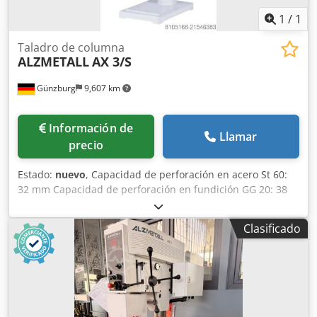
1
/
1
Taladro de columna
ALZMETALL
AX 3/S
Günzburg
9,607 km
Información de
Llamar
precio
Estado:
nuevo
, Capacidad de perforación en acero St 60:
32 mm Capacidad de perforación en fundición GG 20: 38
mm Capacidad de taladrado en St 60: 40 mm Roscado en
ST 60: M 24 Roscado en GG 20: M 30 Portaherramientas
Clasificado
corto MK 3 Carrera del husillo: 120 mm Alcance: 293 mm
Diámetro de la columna: 115 mm Mesa de la máquina –
superficie útil: 515 x 360 mm Ranuras en T – cantidad,
ancho, distancia: 2 x 14 x 224 mm Distancia husillo-mesa
mín./máx.: 117 / 701 mm Avance manual Velocidades del
husillo – ajuste continuo: 160 - 2250 rpm Potencia total