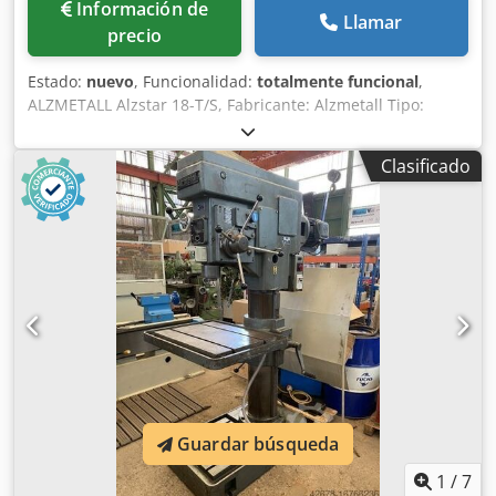
Información de
Llamar
precio
Estado:
nuevo
, Funcionalidad:
totalmente funcional
,
ALZMETALL Alzstar 18-T/S, Fabricante: Alzmetall Tipo:
Alzstar 18-T/S Estado: Nuevo / Máquina de demostración
Capacidad de perforación en acero St 60: 18 mm,
Clasificado
Rosqueado en acero St 60: M 12, Rosqueado en fundición
GG 20: M 14, Husillo corto: MK 2, Velocidad del husillo:
225-4.300 rpm, Recorrido del husillo: 80 mm, Voladizo: 190
mm, Diámetro de la columna: 65 mm, Mesa de la máquina
– superficie útil: 300x240 mm, Número de ranuras en T –
ancho – distancia: 2 x 12 x 80 mm, Distancia husillo-mesa
de la máquina mín./máx.: 75/357 mm, Placa base de la
máquina – superficie útil: 300x240 mm, Número de
ranuras en T – ancho – distancia: 2 x 12 x 80 mm, Distancia
husillo-placa base mín./máx.: 437/437 mm, Avance
manual, Ajuste de la altura de la mesa de la máquina:
manivela, Csdjy S Au Uspfx Ahlsrf Potencia total requerida:
Guardar búsqueda
0,37/0,55 kW, Altura de la máquina: 840 mm, Peso: 110 kg
Equipamiento de serie: Interruptor principal con
1
/
7