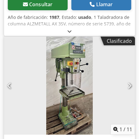
profundidad de taladrado Ajuste del punto cero (inicio de
Consultar
Llamar
taladrado), pantalla LED de 5 dígitos, altura de los
caracteres 13 mm
Año de fabricación:
1987
, Estado:
usado
, 1 Taladradora de
columna ALZMETALL AX 3SV, número de serie 5739, año de
fabricación 1987. Credpfx Aoi Apu Tjhljf
Clasificado
1
/
11