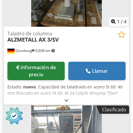
1
/
4
Taladro de columna
ALZMETALL
AX 3/SV
Günzburg
9,608 km
Información de
Llamar
precio
Estado:
nuevo
, Capacidad de taladrado en acero St 60: 40
mm Roscado en acero St 60: M 24 Cjdpfx Ahsyvvp Tjlerf
Roscado en fundición GG 20: M 30 Velocidades del husillo
– infinitamente variable: 160-2.250 rpm Husillo corto MK 3
Clasificado
Recorrido del husillo: 120 mm Saliente: 293 mm Diámetro
de la columna: 115 mm Mesa de la máquina – superficie
útil: 515x360 mm Distancia husillo / mesa mín./máx.:
117/701 mm Ranuras en T – cantidad, ancho, separación: 2