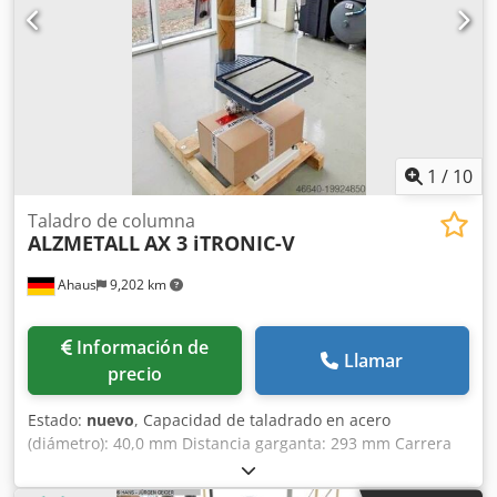
para parada de emergencia - Ajuste de velocidad continuo
- Indicador digital de velocidad - Protección contra
sobrecarga de avance - Grado de protección IP 54 -
Protección de husillo con seguridad eléctrica - Manual de
instrucciones en alemán Incluye equipamiento especial: -
Dispositivo para roscado Pos. 20.0 (roscado con tope) -
Dispositivo de refrigeración "B" Pos. 25.
1
/
10
Taladro de columna
ALZMETALL
AX 3 iTRONIC-V
Ahaus
9,202 km
Información de
Llamar
precio
Estado:
nuevo
, Capacidad de taladrado en acero
(diámetro): 40,0 mm Distancia garganta: 293 mm Carrera
de taladrado: 120 mm Cono Morse: 3 MK Mesa: 515 x 360
mm Velocidad de rotación: 160 - 2250 rpm Diámetro de