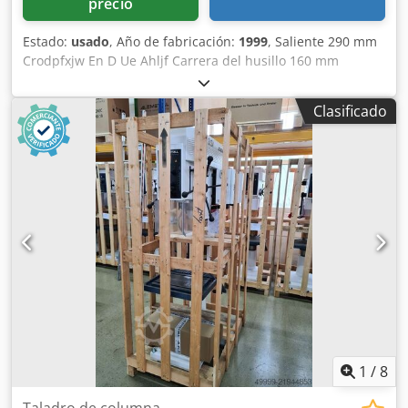
precio
Estado:
usado
, Año de fabricación:
1999
, Saliente 290 mm
Crodpfxjw En D Ue Ahljf Carrera del husillo 160 mm
Potencia total necesaria 1,9 kW ¡La descripción seguirá!
Clasificado
1
/
8
Taladro de columna