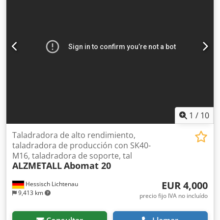
Ahozp Nfxjlof Velocidad del husillo mediante 2 pasos de
engranaje, 2 velocidades del motor y, de forma continua,
mediante variador Ajuste de la altura de la mesa mediante
manivela Ligero daño en la tapa (ver fotos) Espacio
requerido (largo x ancho x alto): 1200 x 650 x 1900 mm
Peso: 400 kg
1
/
10
Taladradora de alto rendimiento,
taladradora de producción con SK40-
M16, taladradora de soporte, tal
ALZMETALL
Abomat 20
EUR 4,000
Hessisch Lichtenau
9,413 km
precio fijo IVA no incluído