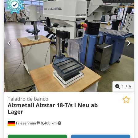
Lubricación centralizada - Cuadro de control en la parte
trasera de la máquina - Panel de control giratorio -
Montada sobre una placa de acero (700 x 650 x 40 mm) con
ajuste preciso de la altura Espacio requerido (largo x
ancho x alto): 1200 x 700 x 2530 mm Peso: aprox. 1000 kg
En buen estado.
1
/
6
Taladro de banco
Alzmetall
Alzstar 18-T/s I Neu ab
Lager
Friesenheim
9,460 km