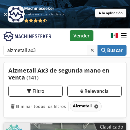
Machineseeker
A la aplicación
Gratis en la tienda de aplicaciones
Vender
Buscar
Alzmetall Ax3 de segunda mano en
venta
(141)
Filtro
Relevancia
Alzmetall
Eliminar todos los filtros
Clasificado