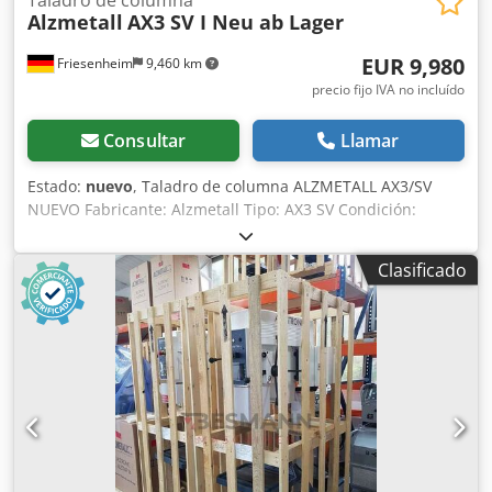
Alzmetall
AX3 SV I Neu ab Lager
EUR 9,980
Friesenheim
9,460 km
precio fijo IVA no incluído
Consultar
Llamar
Estado:
nuevo
, Taladro de columna ALZMETALL AX3/SV
NUEVO Fabricante: Alzmetall Tipo: AX3 SV Condición:
Nuevo Capacidad de perforación de acero 40 mm Rosca de
acero M24 Fundido M30 Husillo corto MK 3 Carrera del
Clasificado
husillo 120 mm Proyección útil 293 mm Diámetro de la
columna 115 mm Mesa de máquina 515 x 360 mm
Distancia mesa husillo 117/701 mm Ranuras en T 2 x 14 x
224 mm Avance 0,1 + 0,2 mm/revolución Altura de la
máquina aprox. 1840 mm Peso neto aprox. 270 kg
Accionamiento continuamente variable Motor 750/1500
rpm Potencia 1,0 / 1,6kW Velocidad del husillo rpm 80-1125
Cedpfey S Auzox Ahljrf Equipo adicional: - interruptor de
marcha atrás - Luz LED para máquina - Dispositivo de corte
de hilo - Dispositivo de refrigeración B Disponible