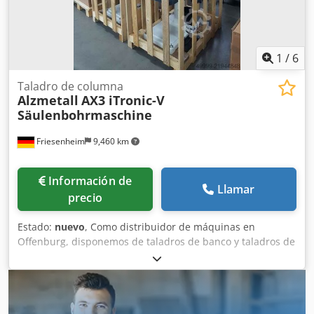
inmediatamente en stock
1
/
6
Taladro de columna
Alzmetall
AX3 iTronic-V
Säulenbohrmaschine
Friesenheim
9,460 km
Información de
Llamar
precio
Estado:
nuevo
, Como distribuidor de máquinas en
Offenburg, disponemos de taladros de banco y taladros de
columna ALZMETALL nuevos y usados. Puede obtener una
descripción general de las perforadoras en nuestra página
web. Si tiene alguna pregunta, simplemente llámenos.
Aquí ofrecemos la nueva serie de taladros de columna