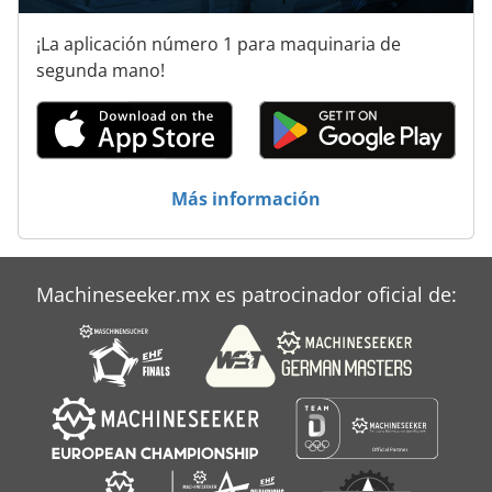
Máquina De Acabado
¡La aplicación número 1 para maquinaria de
Máquina De Orden
segunda mano!
Máquinas Para
Ng 200
Precintadora De
Más información
Tablón De
Unidad Del Eje De
Machineseeker.mx es patrocinador oficial de:
Áreas De Aplicación