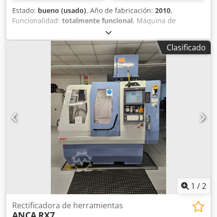
Estado:
bueno (usado)
, Año de fabricación:
2010
,
Funcionalidad:
totalmente funcional
, Máquina de
rectificado de herramientas CNC de 5 ejes, Anca RX7 - Año
de fabricación: 2010 - Software: ToolRoom RN32 -
Clasificado
Velocidad del husillo: 10.000 rpm - Cambiador de muelas
de doble posición, con capacidad para hasta 8 muelas -
Cargador de herramientas PLX Credjzh Nuwspfx Ab Ejf
1
/
2
Rectificadora de herramientas
ANCA
RX7