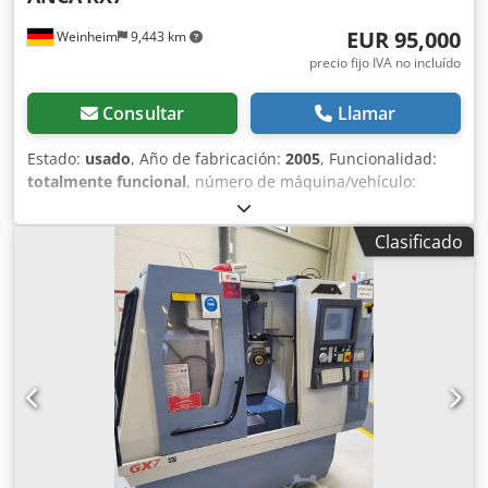
EUR 95,000
Weinheim
9,443 km
precio fijo IVA no incluído
Consultar
Llamar
Estado:
usado
, Año de fabricación:
2005
, Funcionalidad:
totalmente funcional
, número de máquina/vehículo:
RX7_800074
, altura total:
1,905 mm
, longitud total:
2,010
mm
, ancho total:
2,508 mm
, peso de la pieza (máx.):
20 kg
,
Clasificado
velocidad del cabezal (máx.):
10,000 rpm
, diámetro de
disco rectificador:
202 mm
, peso total:
4,500 kg
, potencia:
19 kW (25.83 CV)
, Máquina de rectificado de herramientas
CNC de 5 ejes, totalmente reacondicionada (ejes X, Y, Z,
CNC). Potente máquina de producción con base de
hormigón polimérico (ANCAcrete), husillo de 19 kW y
10.000 rpm, cambiador de discos doble para hasta ocho
discos de rectificado. Cargador de herramientas PLX con 2
paletas, última generación de CNC, software ToolRoom
RN35 instalado. Opcional con sistema de extracción y
sistema de refrigeración. ¡Oferta disponible solo en