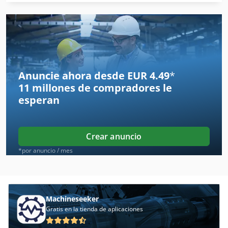
Cerca De
Engranaje De Máquinas
Entrenador De
Equipo De Labranza
Anuncie ahora desde EUR 4.49
*
11 millones de compradores
le
Equipo De Taller
esperan
Herramienta De Máquina
Idx 23
Crear anuncio
Indicador De
*por anuncio / mes
Maquina Para
Maquinaria De Construccion
Machineseeker
Gratis en la tienda de aplicaciones
Mi Nn