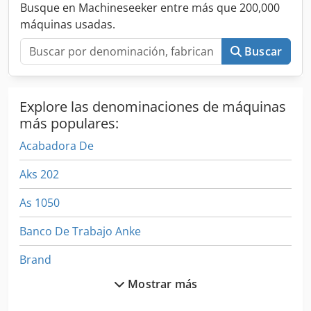
herramientas, 15 s), preparación para apoyos. Ideal para la
Busque en Machineseeker entre más que 200,000
fabricación de herramientas de metal duro y acero rápido
máquinas usadas.
en entornos de producción. Cjdpfx Asq Sud Rob Ejrf
¡Oferta disponible solo en Europa, África y Oriente Medio!
Buscar
Explore las denominaciones de máquinas
más populares:
Acabadora De
Aks 202
As 1050
Banco De Trabajo Anke
Brand
Mostrar más
Cajones De