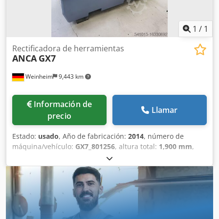
Europa, África y Oriente Medio! Csdpfx Ajw Uf Sgjb Eerf
1
/
1
Rectificadora de herramientas
ANCA
GX7
Weinheim
9,443 km
Información de
Llamar
precio
Estado:
usado
, Año de fabricación:
2014
, número de
máquina/vehículo:
GX7_801256
, altura total:
1,900 mm
,
longitud total:
2,010 mm
, ancho total:
2,500 mm
, peso de
la pieza (máx.):
20 kg
, velocidad del cabezal (máx.):
12,000
rpm
, diámetro de disco rectificador:
202 mm
, peso total:
4,500 kg
, potencia:
1.9 kW (2.58 CV)
, Rectificadora de
herramientas CNC de 5 ejes - disponible usada o
reacondicionada. Potente máquina de producción con
bancada de hormigón polímero (ANCAcrete), 19kW-, husillo