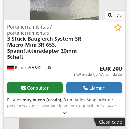
1
/
3
Portaherramientas /
portaherramientas
3 Stück Baugleich System 3R
Macro-Mini
3R-653,
Spannfutteradapter 20mm
Schaft
EUR 200
Burbach
9,342 km
EXW precio fijo IVA no incluído
Consultar
Llamar
Estado:
muy bueno (usado)
, 3 unidades Adaptador de
portabrocas para vástago de 20 mm, equivalente a 3R-653
Csdpfx Ajw E Hicobijrf Adaptador mini portabrocas 3R-653
para vástagos de 20 mm Incluye barra de tracción
Clasificado
Equivalente a: Adaptador manual de portabrocas, Macro-