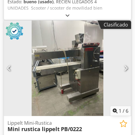
Estado:
bueno (usado)
, RECIÉN LLEGADOS 4
UNIDADES Scooter / scooter de movilidad bien
funcionando Crodjy R Akajpfx Abief
Clasificado
1
/
6
Lippelt Mini-Rustica
Mini rustica lippelt
PB/0222