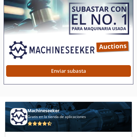
Etapas De Trabajo
Fabricación De
Fu 115
Herramienta De Máquina
Herramientas Para
International 1255
Enviar subasta
Maquina Para
Maquinaria De Construccion
Mini Excavadora
Machineseeker
Mini Sierras
Gratis en la tienda de aplicaciones
Máquina De Orden