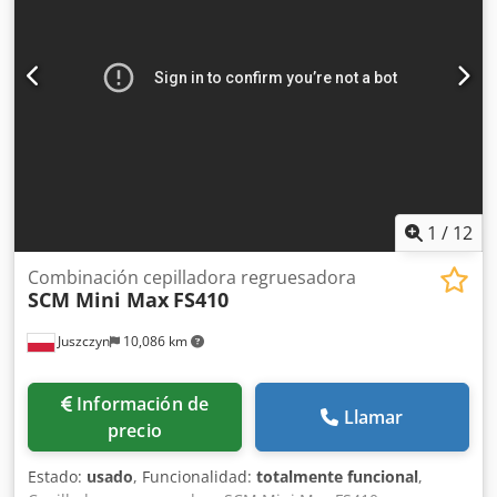
1
/
12
Combinación cepilladora regruesadora
SCM Mini Max
FS410
Juszczyn
10,086 km
Información de
Llamar
precio
Estado:
usado
, Funcionalidad:
totalmente funcional
,