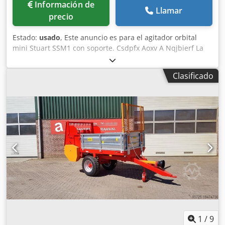
Información de
Llamar
precio
Estado:
usado
, Este anuncio es para el agitador orbital
mini Stuart SSM1 con soporte. Csdpfx Aoxv A Nqjbierf La
unidad está en perfectas condiciones de funcionamiento y
lista para su entrega inmediata. El Stuart SSM1 Mini
Clasificado
Orbital Shaker es un agitador de laboratorio compacto y
versátil, diseñado para mezclas orbitales suaves. Ofrece
un movimiento orbital de 16 mm, control de velocidad
variable de hasta 300 rpm y temporizador digital
integrado, con ajustes entre 1 segundo y 999 minutos, o
funcionamiento continuo. El agitador se suministra con
una esterilla antideslizante, apta para alojar hasta cuatro
placas multipocillo o tarjetas de diagnóstico. Puede operar
en incubadoras y cámaras ambientales con temperaturas
de hasta 40°C y 80% de humedad relativa.
1
/
9