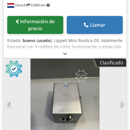
Utrecht
9,084 km
Información de
Llamar
precio
Estado:
bueno (usado)
, Lippelt Mini Rustica GS, totalmente
funcional con 3 rodillos de corte, humectación y esparcido
de semillas de amapola. La máquina para bandejas es
móvil sobre ruedas: Funciona a 380 voltios, 1 kW. Cedpfx
Clasificado
Aboy E Ntwjiorf