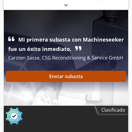
kilometraje:
1,915 km
, ACABAN DE LLEGAR 4 UNIDADES.
Scooter/vehículo de movilidad eléctrica, en buen estado de
funcionamiento. Año de fabricación: 2013. Horas de uso:
1.915. Velocidad máxima: 15 km/h. Csdpjy R Ai Asfx Abierf
Mi primera subasta con Machineseeker
fue un éxito inmediato.
Carsten Sasse, CSG Reconditioning & Service GmbH
Enviar subasta
Clasificado