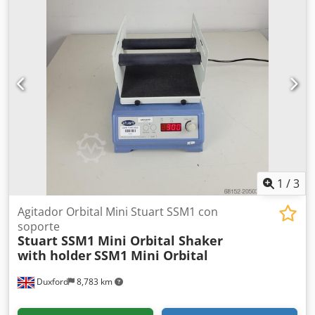
Mini, 3R-653 Incluye 3 unidades de barra de tracción 3R-
605.1E Precio por unidad: 200 €
1
/
3
Agitador Orbital Mini Stuart SSM1 con
soporte
Stuart SSM1 Mini Orbital Shaker
with holder
SSM1 Mini Orbital
Duxford
8,783 km