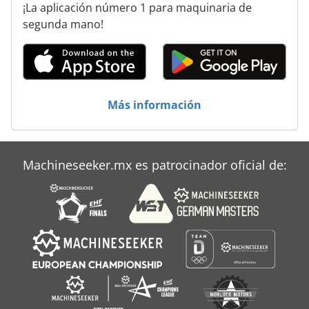
¡La aplicación número 1 para maquinaria de
Máquinas Para
segunda mano!
Ng 200
Precintadora De
Tablón De
Más información
Tecnología De Siembra
Unidad De Mecanizado
Machineseeker.mx es patrocinador oficial de:
Áreas De Aplicación