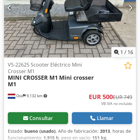
1
/
16
VS-22625 Scooter Eléctrico Mini
Crosser M1
MINI CROSSER M1
Mini crosser
M1
EUR 500
Oss
9,132 km
EUR 749
VB IVA no incluído
Consultar
Llamar
Estado:
bueno (usado)
, Año de fabricación:
2013
, horas de
funcionamiento:
1,915 h
, peso en vacío:
151 kg
,