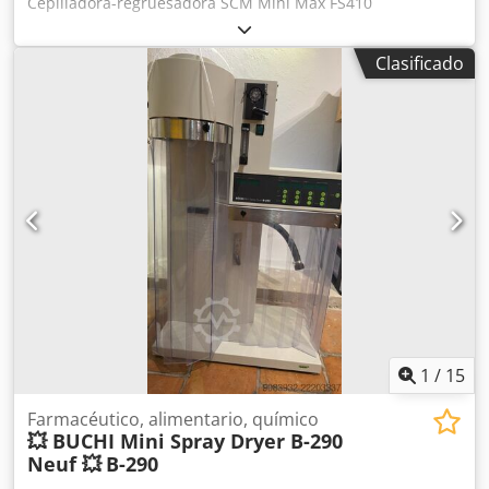
Cepilladora-regruesadora SCM Mini Max FS410
Cepilladora: Ancho de trabajo: 410 mm Longitud total de
las mesas: 2000 mm Longitud de la mesa de alimentación:
Clasificado
1000 mm Velocidad de rotación del eje: 5300 rpm Número
de cuchillas: 4 Cuchillas de cepillado Profundidad máxima
de corte: 5 mm Rango de inclinación de la guía: 90°–45°
Codpfx Abozqdwfoiorf Regruesadora: Dimensiones de la
mesa: 700 × 410 mm Altura de trabajo mínima/máxima: 3–
230 mm Profundidad máxima de corte: 5 mm Velocidad de
avance: 8 m/min Diámetro de la conexión de extracción:
120 mm Potencia del motor: 4 kW Peso total: 435 kg
Dimensiones generales (ancho × largo): 770 × 2000 mm
1
/
15
Farmacéutico, alimentario, químico
💥 BUCHI Mini Spray Dryer B-290
Neuf 💥
B-290