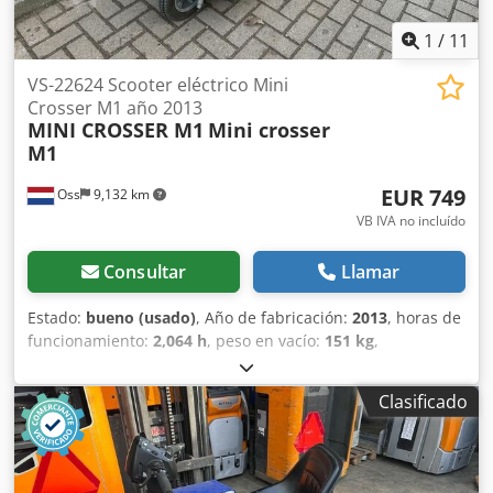
1
/
11
VS-22624 Scooter eléctrico Mini
Crosser M1 año 2013
MINI CROSSER M1
Mini crosser
M1
EUR 749
Oss
9,132 km
VB IVA no incluído
Consultar
Llamar
Estado:
bueno (usado)
, Año de fabricación:
2013
, horas de
funcionamiento:
2,064 h
, peso en vacío:
151 kg
,
kilometraje:
2,064 km
, RECIÉN LLEGADOS 4 UNIDADES –
Scooter / scooter de movilidad en buen estado de
Clasificado
funcionamiento. 2.064 horas en el contador. Año de
fabricación: 2013. Velocidad máxima: 15 km/h. Csdpfxoy R
Akgo Abiorf