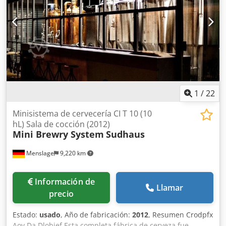
herramienta excepcional y beneficiarse de la practicidad y
el rendimiento que ofrece.
1
/
22
Minisistema de cervecería CI T 10 (10
hL) Sala de cocción (2012)
Mini Brewry System
Sudhaus
Menslage
9,220 km
Información de
Llamar
precio
Estado:
usado
, Año de fabricación:
2012
, Resumen Crodpfx
Aov Da Dlobief Esta completa fábrica de cerveza fue