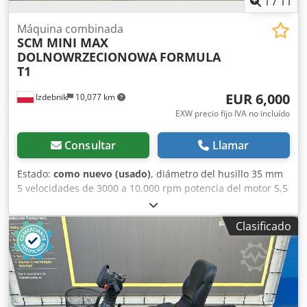
1
/
11
expansión para la fijación de la película. Módulo de
enderezamiento de hojas. Apilador para la extracción de
Máquina combinada
SCM MINI MAX
hojas. La máquina puede funcionar en configuraciones de
DOLNOWRZECIONOWA
FORMULA
pila a pila o de pila a rollo. Dos sistemas de calefacción
T1
independientes para dos rodillos y un sistema de
enfriamiento de hojas con agua a través de rodillos.
EUR 6,000
Izdebnik
10,077 km
EXW precio fijo IVA no incluído
Consultar
Llamar
Estado:
como nuevo (usado)
, diámetro del husillo 35 mm
5 velocidades de 3000 a 10.000 rpm potencia del motor 5,5
kW avance Maggi de 4 rodillos con regulación continua de
velocidad carro cajeador con escala para ajuste de ángulos
Clasificado
mesa 120x730 cm 760 kg Codoyfua Uepfx Abiorf año de
fabricación 2001 posibilidad de compra sin avance