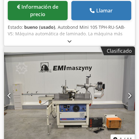
Información de
Llamar
precio
Estado:
bueno (usado)
, Autobond Mini 105 TPH-RU-SAB-
VS: Máquina automática de laminado. La máquina más
eficiente del mercado, fabricada por un fabricante de
renombre. Esta máquina avanzada ofrece un alto
Clasificado
rendimiento gracias a un termostato de calefacción
externo. Fabricada en Gran Bretaña. Especificaciones
técnicas: Tamaño máximo de la hoja: 1060 mm x 1060 mm
Tamaño mínimo de la hoja: 320 mm x 285 mm Gramaje
mínimo: 115 g/m² Gramaje máximo: 650 g/m² Cjdpfozlac
Tsx Abisrf Temperatura de funcionamiento: 80-135 °C
Velocidad máxima de funcionamiento: 120 m/min Peso:
aprox. 4500 kg Alimentación eléctrica: 380 V Suministro
adicional de aire comprimido: 8 bares Cilindro de acero
cromado de gran diámetro, relleno de agua para mayor
estabilidad. Laminado a doble cara Sistema neumático de
sujeción, separación y alimentación automática. Presión
ajustable. Alimentación de pila alta, cabezal de
alimentación Heidelberg Speedmaster. Rodillo de