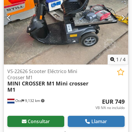
1
/
4
VS-22626 Scooter Eléctrico Mini
Crosser M1
MINI CROSSER M1
Mini crosser
M1
EUR 749
Oss
9,132 km
VB IVA no incluído
Consultar
Llamar