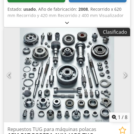
Estado:
usado
, Año de fabricación:
2008
, Recorrido x 620
mm Recorrido y 420 mm Recorrido z 400 mm Visualizador
digital 3 ejes HEIDENHAIN Portaherramientas del husillo
ISO 40 DIN 69871A Velocidades del husillo 50 - 4000 rpm
Clasificado
Dimensiones de la mesa 800 x 400 mm Capacidad de carga
de la mesa 400 kg Avances variables hasta máx. 2000
mm/min Rápidos 5 / 4 m/min Potencia del motor - husillo
de fresado (S1) 10,5 kW Recorrido de la caña 80 mm
Tensión de funcionamiento 400 V Potencia total requerida
17,5 kW Peso de la máquina aprox. 1,9 t Dimensiones
(largo x ancho x alto) aprox. 2,00 x 2,76 x 2,05 m - Nº de
fábrica: 90395 - Visualizador digital HEIDENHAIN ND780 -
volante electrónico - volantes mecánicos - regulación
continua de la velocidad - avances de accionamiento
infinitamente variables Cjdpfx Aieyxxymslorf - husillo
horizontal de fresado - equipo de refrigeración
1
/
8
Repuestos TUG para máquinas polacas