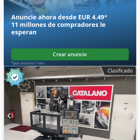
kW Requisito total de potencia: kW Peso de la máquina
aprox.: 2,1 t Dimensiones aprox.: m Información adicional
Anuncie ahora desde EUR 4.49
*
* Control CNC HEIDENHAIN TNC 410M * Sistema de
11 millones de compradores
le
refrigeración * Lámpara de máquina
esperan
Crear anuncio
*por anuncio / mes
Clasificado