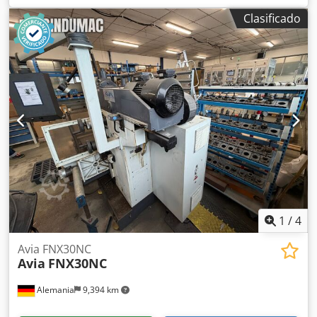
instalada: 15,0 kW - Tensión de alimentación: 3x380 V
Clasificado
Crjdezrpw Tepfx Ailof - Frecuencia: 50 Hz - Peso de la
fresadora (sin accesorios): 3000 kg Eje X: 800 mm Eje Y: 500
mm Eje Z: 420 mm Carga de la mesa: 500 kg Cono del
husillo: ISO 40 Disponibles 2 máquinas idénticas.
1
/
4
Avia FNX30NC
Avia
FNX30NC
Alemania
9,394 km