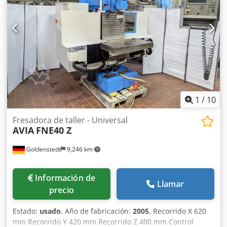
de astillas Rueda electrónica Codpfx Aiozi Dz Uelorf
1
/
10
Fresadora de taller - Universal
AVIA
FNE40 Z
Goldenstedt
9,246 km
Información de
Llamar
precio
Estado:
usado
, Año de fabricación:
2005
, Recorrido X 620
mm Recorrido Y 420 mm Recorrido Z 400 mm Control