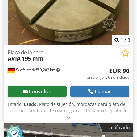
refrigerante: 0,2 kW- Accesorios y equipamiento incluidos:
Werkzeugmaschinen Rüschebrinkstr. 151-153 DE - 44143
incluye un amplio juego de herramientas almacenadas en
Dortmund - Wambel / Alemania
un soporte azul de varios niveles, un tornillo de banco,
una cubierta protectora contra virutas y salpicaduras, un
sistema de refrigeración y un manual de instrucciones.
Technical Specification Taper Size SK 40 Cjdpfx Aiozmh
1
/
3
Aqelorf
Placa de la cara
AVIA
195 mm
EUR 90
Wiefelstede
9,202 km
precio fijo IVA no incluído
Consultar
Llamar
Estado:
usado
, Plato de sujeción, mordazas para plato de
sujeción, mordazas de cuatro garras -Tamaño del plato de
sujeción: Ø 195 mm -Con: ranura en T de 10 mm -Rosca de
fijación, paso: 3 mm Codpfeb Hbyhsx Ailorf -Peso: 5,7 kg
Clasificado