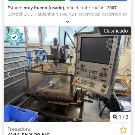
Estado:
muy bueno (usado)
, Año de fabricación:
2007
,
Control CNC: Heidenhain TNC 124 Recorridos: Recorrido en
X: 620 mm Recorrido en Y: 420 mm Recorrido en Z: 400 mm
Rango de velocidad del husillo principal: 50 - 4000 rpm
Clasificado
Etapas de engranaje: 2 Potencia del husillo principal: 6 kW
Conexión de herramientas: ISO 40 Fuerza de sujeción: 10
kN Cabezal del husillo: orientable manualmente ±45°
Diámetro máximo de la herramienta: 125 mm Peso máximo
de la herramienta: 6 kg Superficie de sujeción de la mesa:
400 x 800 mm Ranuras en T: 5 x 14 x 80 mm Carga máxima
de la mesa: 400 kg Csdpozh Effsfx Ailsrf Avance en X/Y: 0 –
6000 mm/min Avance en Z: 0 – 4000 mm/min Avance
rápido en X/Y: 6000 mm/min Avance rápido en Z: 4000
mm/min Potencia total: 10 kW Espacio requerido (largo x
ancho x alto): 2850 x 3350 x 2000 mm Peso de la máquina:
2100 kg
1
/
3
Fresadora
AVIA
FNX 30 NC