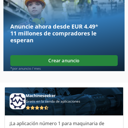
Avm Mas 165 S
Bm 20 Vario
Anuncie ahora desde EUR 4.49
*
11 millones de compradores
le
Donau Dr 32
esperan
Fadal Vmc 4020 Ht
Femi Ng 120 Xl
Crear anuncio
Fng 40 Cnc
*por anuncio / mes
Fngj 20
Fngj 32
Machineseeker
Gratis en la tienda de aplicaciones
Frm D Midi
Ftw 31
¡La aplicación número 1 para maquinaria de
Gildemeister Nef 320