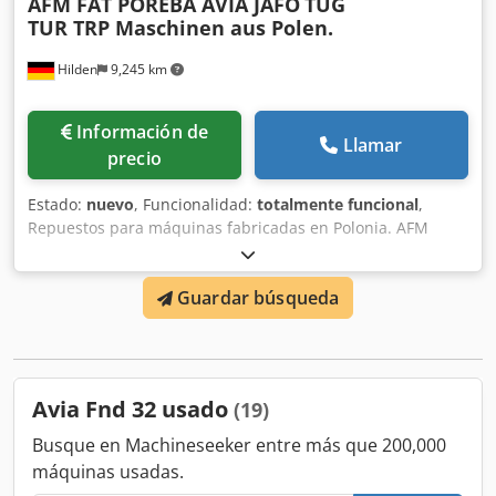
AFM FAT POREBA AVIA JAFO
TUG
TUR TRP Maschinen aus Polen.
Hilden
9,245 km
Información de
Llamar
precio
Estado:
nuevo
, Funcionalidad:
totalmente funcional
,
Repuestos para máquinas fabricadas en Polonia. AFM
Andrychow, FUM Poreba, FAT Wrocław, AVIA Warszawa,
Jafo Jarocin, ZM Tarnow, FAMOT Pleszew. Repuestos para
Guardar búsqueda
tornos polacos, entre otros: TUM 25, TUM 35, TUJ 50, TUJ
63, TUJ 560, TUJ 630, TUR 50, TUR 63, TUR 560, TUR 630,
TPK 90, TRP 93, TRP 110, TR 115, TR 135. Repuestos para
fresadoras polacas, entre otros: FND 25, FND 32, FND 40,
C20, D36, D40, serie FF, serie FR. Crsdpfx Aieum Ixxjlsf
Avia Fnd 32 usado
(19)
Busque en Machineseeker entre más que 200,000
máquinas usadas.