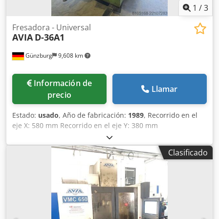
1
/
3
Fresadora - Universal
AVIA
D-36A1
Günzburg
9,608 km
Información de
Llamar
precio
Estado:
usado
, Año de fabricación:
1989
, Recorrido en el
eje X: 580 mm Recorrido en el eje Y: 380 mm
Credpfxezczfxo Ailof Recorrido en el eje Z: 360 mm
Potencia total requerida: 6 kW Peso de la máquina:
Clasificado
aproximadamente 1,5 t Espacio necesario:
aproximadamente 1,800 x 2,130 x 1,980 m