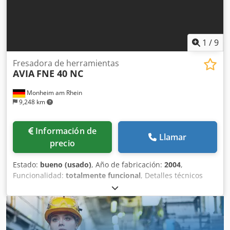
1
/
9
Fresadora de herramientas
AVIA
FNE 40 NC
Monheim am Rhein
9,248 km
Información de
Llamar
precio
Estado:
bueno (usado)
, Año de fabricación:
2004
,
Funcionalidad:
totalmente funcional
, Detalles técnicos
Recorrido eje x: 620 mm Recorrido eje y: 420 mm Cjdpfx
Aszruwloilsrf Recorrido eje z: 400 mm Control: Heidenhain
TNC 410M Superficie de la mesa: 800 x 400 mm
Portaherramientas: ISO 40 Velocidades del husillo -
infinitamente variable: 50 - 4000 rpm Motor principal: 5,5