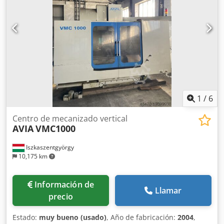
herramientas: hidráulica Dimensiones LxAnxAl
2000x2760x2050 Peso aproximado. 1900 kilogramos
1
/
6
Centro de mecanizado vertical
AVIA
VMC1000
Iszkaszentgyörgy
10,175 km
Información de
Llamar
precio
Estado:
muy bueno (usado)
, Año de fabricación:
2004
,