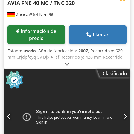
AVIA
FNE 40 NC / TNC 320
Dreieich
9,418 km
Información de
Llamar
precio
Estado:
usado
, Año de fabricación:
2007
, Recorrido x: 620
mm Crjdpfeyq Sv Djx Ailsf Recorrido y: 420 mm Recorrido
z: 400 mm Control: TNC 320 HEIDENHAIN
Portaherramientas del husillo: ISO 40 Velocidades del
Clasificado
husillo: 50 – 4.000 rpm Tamaño de la mesa: 800 x 400 mm
Carga máxima de la mesa: 400 kg Avances infinitamente
variables: 0 – 8.000 mm/min Avance rápido: 8,0 m/min
Potencia de accionamiento: 6,0 kW Recorrido del cabezal:
80 mm Tensión de funcionamiento: 400 V Potencia total
demandada: 17,0 kW Peso de la máquina aprox.: 2,1 t
Requerimiento de espacio aprox.: 1,90 x 2,70 x 2,05 m - Nº
de serie: 90288 - Control encendido: 25.401 h - Programa
encendido: 6.653 h - Control: TNC 320 - Volante electrónico
- Husillo de fresado horizontal - Sistema de refrigerante