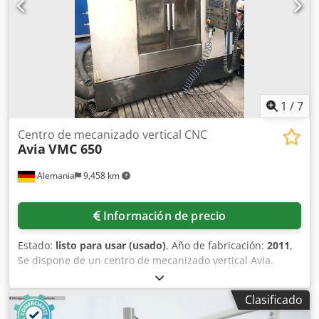
1
/
7
Centro de mecanizado vertical CNC
Avia
VMC 650
Alemania
9,458 km
Información de precio
Estado:
listo para usar (usado)
, Año de fabricación:
2011
,
Se dispone de un centro de mecanizado vertical Avia.
Recorrido en los ejes X/Y/Z: 650 mm/540 mm/620 mm,
dimensiones de la mesa en X/Y: 800 mm/540 mm, carga
Clasificado
máxima de la mesa: 700 kg, velocidad de giro: 10000 RPM,