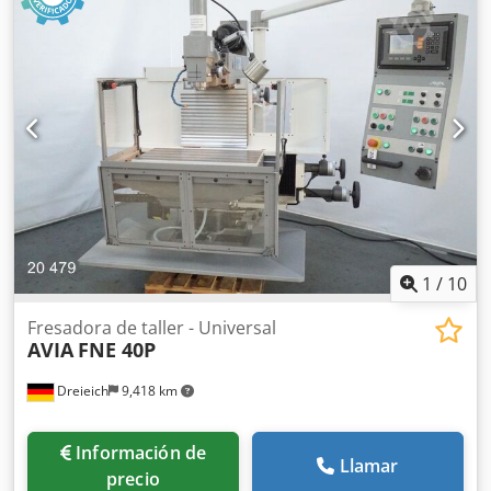
cono de herramientas: SK40, número de plazas para
herramientas: 24, avance rápido: 25 m/min, precisión de
posicionamiento: +/-0,005 mm. Dimensiones de la
máquina en X/Y/Z: aproximadamente 2200 mm/2600
mm/2850 mm, peso: aproximadamente 4200 kg, control:
Heidenhain iTNC 530. Incluye palpador 3D, sistema de
refrigeración y transportador de virutas. Se proporciona
documentación. Es posible realizar una visita in situ.
Cjdpfszg Iqbsx Ailsrf
1
/
10
Fresadora de taller - Universal
AVIA
FNE 40P
Dreieich
9,418 km
Información de
Llamar
precio