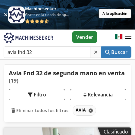
Machineseeker
A la aplicación
Gratis en la tienda de aplicaciones
Vender
Buscar
Avia Fnd 32 de segunda mano en venta
(19)
Filtro
Relevancia
AVIA
Eliminar todos los filtros
Clasificado