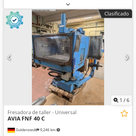
Heidenhain TNC 124 Rango de revoluciones - husillo 50 -
4.000 rpm Niveles de engranaje 2 Csdsylcpqepfx Ailjrf
Clasificado
Potencia del motor del husillo 6 kW Fuerza de sujeción 10
kN Cabezal inclinable manualmente +/-45° Diámetro máx.
de herramienta 125 mm Peso máx. de herramienta 6 kg
Superficie de la mesa de sujeción 400 x 800 mm Ranuras
en T 5x14x80 Carga máx. de la mesa 400 kg Velocidad de
avance X/Y: 0 - 6.000 mm/min Velocidad de avance Z: 0 -
4.000 mm/min Avance rápido X/Y: 6 m/min Avance rápido
Z: 4 m/min Potencia total requerida 11 kW Peso de la
máquina aprox. 2 t Dimensiones aprox. 2,9 x 3,5 x 2,0 m
Incluye: Control de trayectorias punto a punto Heidenhain
TNC124 documentación eléctrica disponible sistema de
refrigeración 2 lámparas de trabajo tornillo de banco
diversos portaherramientas diversas herramientas SK40
carenado con 2 puertas correderas disponible, fotos
1
/
6
próximamente
Fresadora de taller - Universal
AVIA
FNF 40 C
Goldenstedt
9,246 km