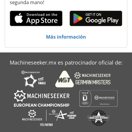
segunda mano!
Gillardon Gb 30 V
Haas Vf 4
Intos Fngj 40
Más información
Leadwell Vmc 40
Matec 30 Hv
Machineseeker.mx es patrocinador oficial de:
Tos Fngj 32