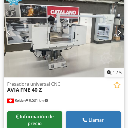
1
/
5
Fresadora universal CNC
AVIA
FNE 40 Z
Reiden
9,531 km
Información de
Llamar
precio