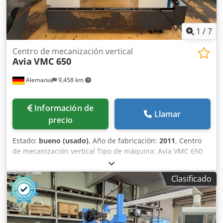
1
/
7
Centro de mecanización vertical
Avia
VMC 650
Alemania
9,458 km
Información de
Llamar
precio
Estado:
bueno (usado)
, Año de fabricación:
2011
, Centro
de mecanización vertical Tipo de máquina: Avia VMC 650
Control: Heidenhain iTNC 530 Año de construcción: 2011
DATOS TECNICOS Carreras Eje X: 650 mm Eje Y: 540 mm
Clasificado
Eje Z: 620 mm Marcha rápida: (X/Y/X): 25 m/min. Cantidad
máx. de revoluciones: 10.000 rpm Portaherramientas: ISO
40 Capacidad de la herramienta: 24 Mesura mesa: 800 x
540 mm Peso máx. pieza: 700 kg Dotación Transpordador