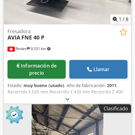
1
/
8
Fresadora
AVIA
FNE 40 P
Reiden
9,531 km
Información de
Llamar
precio
Estado:
muy bueno (usado)
, Año de fabricación:
2011
,
Recorrido X 620 mm Recorrido Y 420 mm Recorrido Z 400
mm Tamaño de la mesa 800 x 400 mm ISO 40 (DIN 69871A)
Distancia entre la mesa y la nariz del husillo 500
Clasificado
Velocidades del husillo 4000/8000 rpm Cedpfxewnbrds
Ailsrf Recorrido del eje del taladro: 80 mm Tornillos de
bolas a. Ejes Desplazamientos rápidos X, Y, Z 5,5,4
(m/min) Potencia KW 10,5 (13,7) Sujeción de