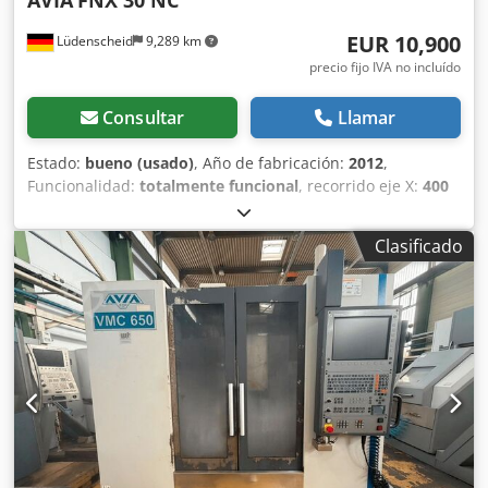
EUR 10,900
Lüdenscheid
9,289 km
precio fijo IVA no incluído
Consultar
Llamar
Estado:
bueno (usado)
, Año de fabricación:
2012
,
Funcionalidad:
totalmente funcional
, recorrido eje X:
400
mm
, recorrido del eje Y:
315 mm
, recorrido del eje Z:
350
mm
, Control: HEIDENHAIN Superficie de la mesa: 315 x 710
Clasificado
mm Velocidad de giro del husillo: 50 - 3000 rpm
Cedpfszfixwjx Ailsrf Dimensiones (largo x ancho x alto):
2700 x 2250 x 1950 mm Peso: 1700 kg