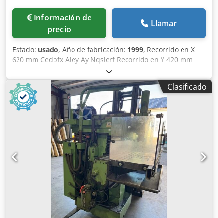
Información de
Llamar
precio
Estado:
usado
, Año de fabricación:
1999
, Recorrido en X
620 mm Cedpfx Aiey Ay Nqslerf Recorrido en Y 420 mm
Recorrido en Z 400 mm Control Heidenhain TNC 124
Inclinable manualmente +/-45° Diámetro máximo de
Clasificado
herramienta 125 mm Peso máximo de la herramienta 6 kg
Superficie de sujeción de la mesa 400 x 800 mm Ranuras
en T 5x14x80 Carga máxima de la mesa 400 kg Velocidad
de avance X/Y: 0 - 6.000 mm/min Velocidad de avance Z: 0 -
4.000 mm/min Avance rápido X/Y: 6 m/min Avance rápido
Z: 4 m/min Potencia total requerida 11 kW Peso de la
máquina aprox. 2 t Espacio requerido aprox. 2,9 x 3,5 x 2,0
m Incluye: Control de trayectorias Heidenhain TNC124
Documentación eléctrica disponible Sistema de
refrigeración Diversos portaherramientas SK 40 Diversas
herramientas SK40