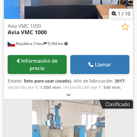
1
/
10
Avia VMC 1000
Avia
VMC 1000
República Checa
9,394 km
Información de
Llamar
precio
Estado:
listo para usar (usado)
, Año de fabricación:
2017
,
recorrido eje X:
1,000 mm
, recorrido del eje Y:
540 mm
,
recorrido del eje Z:
620 mm
, fabricante de controles:
HEIDENHAIN
, modelo de controlador:
iTNC530 HSCI
, carga
Clasificado
de la mesa:
1,000 kg
, peso total:
5,500 kg
, velocidad del
cabezal (máx.):
15,000 rpm
, potencia del motor del husillo:
17,000 W
, número de ranuras del almacén de
herramientas:
30
, número de ejes:
4
, Este centro de
mecanizado vertical Avia VMC 1000 de 4 ejes se fabricó en