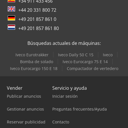
+34 911 433 456
+44 20 331 800 72
+49 201 857 861 0
+49 201 857 861 80
Búsquedas actuales de máquinas:
Iveco Eurotrakker
Iveco Daily 50 C 15
Iveco
Bomba de solado
Iveco Eurocargo 75 E 14
Iveco Eurocargo 150 E 18
Compactador de vertedero
Vender
Servicio y ayuda
Publicar anuncios
Iniciar sesión
Gestionar anuncios
Preguntas frecuentes/Ayuda
Reservar publicidad
Contacto