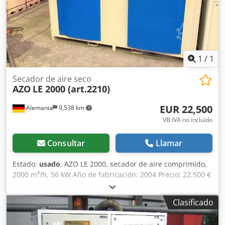
1
/
1
Secador de aire seco
AZO
LE 2000 (art.2210)
EUR 22,500
Alemania
9,538 km
VB IVA no incluído
Consultar
Llamar
Estado:
usado
, AZO LE 2000, secador de aire comprimido,
2000 m³/h, 56 kW Año de fabricación: 2004 Precio: 22.500 €
Contacto: Sr. Rainer Eckerle Djdpfsg Hr T Aex Apnock
Clasificado