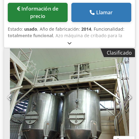
Información de
Llamar
precio
Estado:
usado
, Año de fabricación:
2014
, Funcionalidad:
totalmente funcional
, Azo máquina de cribado para la
venta, también tenemos una máquina de cribado más
grande para la venta Dodpfx Apeu S Ibvonsck
Clasificado