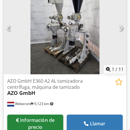
1
/
11
AZO GmbH E360 A2 AL tamizadora
centrífuga, máquina de tamizado
AZO GmbH
Wekerom
9,123 km
Información de
Llamar
precio