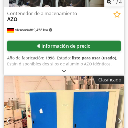
1
/
4
Contenedor de almacenamiento
AZO
Alemania
9,458 km
Información de precio
Año de fabricación:
1998
, Estado:
listo para usar (usado)
,
Están disponibles dos silos de aluminio AZO idénticos.
Volumen: 10m³/10000l, diámetro: aprox. 1960mm, altura:
aprox. 3300mm, productos: azúcar en polvo/cacao
Clasificado
(altamente desgrasado)/lactosa/suero/leche desnatada,
densidad aparente: 0,6kg-0,7kg/l, capacidad de transporte:
1500kg-2000kg/h, material: A2-2, marco: pintado. Incluye
pisos de descarga vibratorios, separadores, filtros
superiores, sistema de transporte neumático con soplador
de presión. Documentación disponible. Es posible realizar
una inspección in situ. Dcedouaftxspfx Apnek