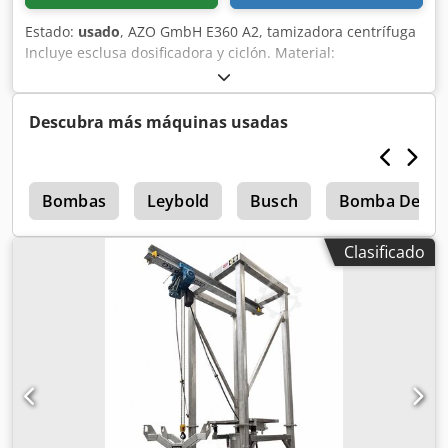
Estado:
usado
, AZO GmbH E360 A2, tamizadora centrífuga
Incluye esclusa dosificadora y ciclón. Material:
aluminio/acero. Opcional con diversos repuestos. Dcsdpfx
Aezc N A Ejpnok No incluye control eléctrico. 2 unidades
en stock. Consulte nuestros otros anuncios. VMA Wekerom.
Descubra más máquinas usadas
o
Bombas
Leybold
Busch
Bomba De Vac
Clasificado