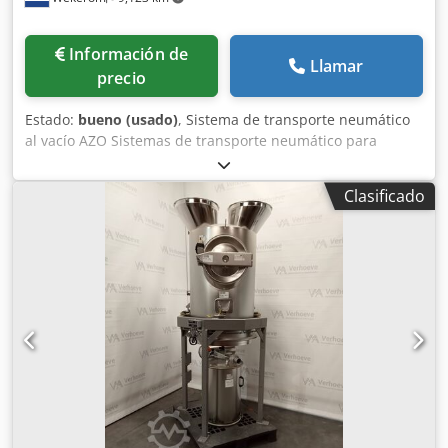
Información de
Llamar
precio
Estado:
bueno (usado)
, Sistema de transporte neumático
al vacío AZO Sistemas de transporte neumático para
materiales a granel granulados, en polvo y en terrones
Tolva de filtro al vacío con válvula dosificadora DMN150
Clasificado
Separador con válvula dosificadora DMN200
Dcodpfewyfyijx Apnok Bomba de vacío 3kW 2860 rpm -260
270 mbar Tubería de 50mm y 80mm Vea nuestros otros
anuncios VMA Wekerom