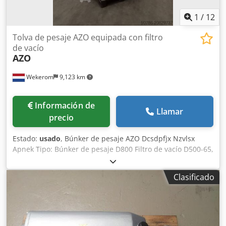
1
/
12
Tolva de pesaje AZO equipada con filtro
de vacío
AZO
Wekerom
9,123 km
Información de
Llamar
precio
Estado:
usado
, Búnker de pesaje AZO Dcsdpfjx Nzvlsx
Apnek Tipo: Búnker de pesaje D800 Filtro de vacío D500-65,
superficie filtrante de 2,5 m² Año de fabricación: 2017 3
células de carga de 150 kg cada una Vea nuestros otros
Clasificado
anuncios VMA Wekerom