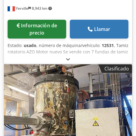
Yerville
8,943 km
Información de
Llamar
precio
Estado:
usado
, número de máquina/vehículo:
12531
, Tamiz
rotatorio AZO Motor nuevo Se vende con 7 fundas de tamiz
sintéticas: 0,2 mm / 0,5 mm / 0,6 mm / 1,4 mm x 2 / 1,5 mm
/ 4,5 mm Alimentación eléctrica: 400 V Potencia del motor:
Clasificado
1,5 kW Entrada del tamiz (mm): 250 x 250 Diámetro del
tamiz (mm): 175 Longitud del tamiz (mm): 340
Djdpowpwklefx Apnjck