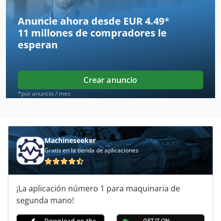
Amazone Kg 301
Anuncie ahora desde EUR 4.49
*
11 millones de compradores
le
Amazone Kg 302
esperan
Amazone Kg 303
Amazone Kg 4000
Crear anuncio
Amazone Zae 602
*por anuncio / mes
Amazone Zaf 1004
Amazone Zaf 603
Machineseeker
Gratis en la tienda de aplicaciones
Amazone Zaf 604
Amazone Zaf 604 R
¡La aplicación número 1 para maquinaria de
Amazone Zaf 804
segunda mano!
Amazone Zaf 804 R