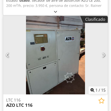
Estado:
usado
, Secador de aire de absorción AZO LE 200,
200 m³/h, precio: 3.950 €, persona de contacto: Sr. Rainer
Eckerle. Djdpeycrusfx Apnsck
Clasificado
1
/
15
LTC 116
AZO
LTC 116