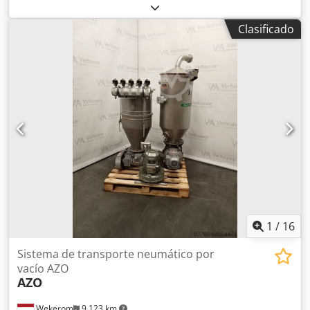
Dcsdpsx R A U Sjfx Apnsk Acero inoxidable Potencia del
motor: 1,3 kW Clasificación ATEX: Exe G1-3 Te 30
Clasificado
Capacidad: máx. 6000 KG/H según el tamaño del tamiz
Documentación disponible
1
/
16
Sistema de transporte neumático por
vacío AZO
AZO
Wekerom
9,123 km