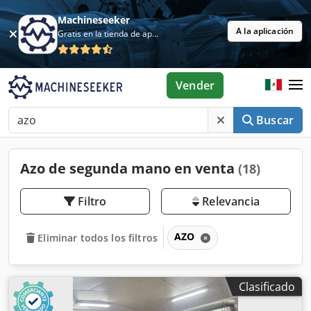
Machineseeker
A la aplicación
Gratis en la tienda de aplicaciones
Vender
Buscar
Azo de segunda mano en venta
(18)
Filtro
Relevancia
AZO
Eliminar todos los filtros
Clasificado