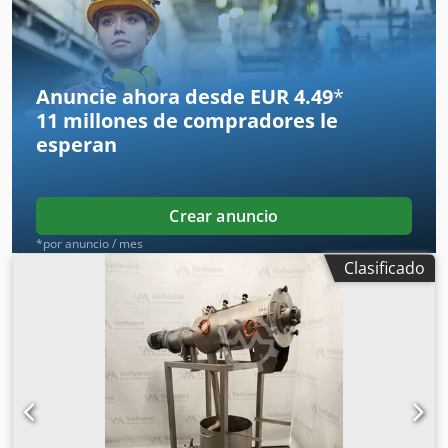
Anuncie ahora desde EUR 4.49
*
11 millones de compradores
le
esperan
Crear anuncio
*por anuncio / mes
Clasificado