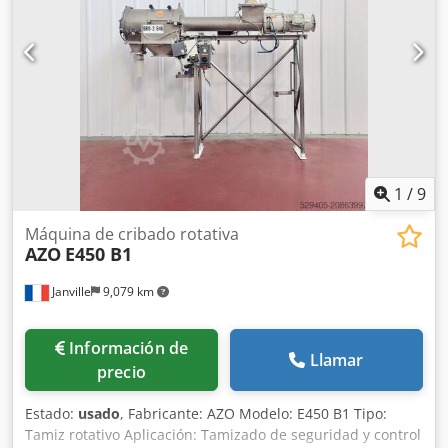
Bags/Octabins. Todas las unidades de este sistema han
sido mantenidas regularmente. Documentación
disponible. Posibilidad de inspección in situ. Dsdpfxsy Nna
De Apnsck
1
/
9
Máquina de cribado rotativa
AZO
E450 B1
Janville
9,079 km
Información de
Llamar
precio
Estado:
usado
, Fabricante: AZO Modelo: E450 B1 Tipo:
Tamiz rotativo Aplicación: Tamizado de seguridad y control