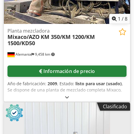
1
/
8
Planta mezcladora
Mixaco/AZO
KM 350/KM 1200/KM
1500/KD50
Alemania
9,458 km
Información de precio
Año de fabricación:
2009
, Estado:
listo para usar (usado)
,
Se dispone de una planta de mezclado completa Mixaco,
incluyendo un sistema de pesaje multicomponente AZO. 1)
Sistema de pesaje AZO con una báscula integrada en la
Clasificado
tolva y una báscula de precisión externa. Medios: 2,
consulta de llenado: disponible, interfaz: Mixaco, año de
fabricación: 2009. 2) Planta de mezcla Mixaco, equipo de
termorregulación: disponible, secuencia de mezcla:
caliente/enfriado/trough, posibilidad de envasado: Big