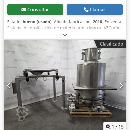
Consultar
Llamar
Estado:
bueno (usado)
, Año de fabricación:
2010
, En venta:
Sistema de dosificación de materia prima Marca: AZO Año
de fabricación: 2010 Incluye: - 8x tanques dosificadores de
500 litros - documentación completa Dedjy Spg Rspfx
Clasificado
Apnock - bastidores - celdas de pesaje - tornillos
dosificadores Si tiene alguna pregunta o comentario, no
dude en ponerse en contacto con nosotros. Es posible
realizar una inspección en el lugar. Atentamente, Leo
Holland
1
/
15