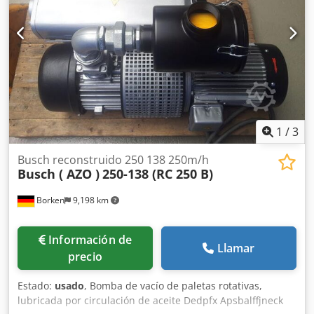
1
/
3
Busch reconstruido 250 138 250m/h
Busch ( AZO )
250-138 (RC 250 B)
Borken
9,198 km
Información de
Llamar
precio
Estado:
usado
, Bomba de vacío de paletas rotativas,
lubricada por circulación de aceite Dedpfx Apsbalffjneck