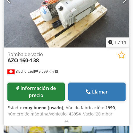
1
/
11
Bomba de vacío
AZO
160-138
Bischofszell
9,599 km
Información de
Llamar
precio
Estado:
muy bueno (usado)
, Año de fabricación:
1990
,
número de máquina/vehículo:
43954
, Vacío: 20 mbar
Djdpfx Apoyqyftenjck Aceite de motor: tipo SAE 30
Cantidad: 6 litros