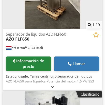
1
/
9
Separador de líquidos AZO FLF650
AZO
FLF650
Wekerom
9,123 km
Información de
Llamar
precio
Estado:
usado
, Tamiz centrífugo separador de líquidos
AZO FLF650 para líquidos Potencia del motor 1,5 kW 853
rpm Excluido. cesta de tamiz Ajustable en ángulo Vea
nuestros otros anuncios Dcjdpfx Aswyfxxspnek Semana de
Clasificado
los VMA