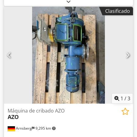
Fabricante: Busch Modelo: 250-138 (RC 250 B) Estado:
Revisada Garantía: 12 meses Capacidad de aspiración:
Clasificado
aprox. 250 m³/h Presión final: aprox. 20 mbar Fluido de
operación: Aceite mineral Accesorios: Filtro de aspiración
Nivel de aceite (aceite mineral) Manual de instrucciones
Plazo de entrega: disponible en stock (Se reserva el
derecho a venta previa, hay varias unidades disponibles)
1
/
3
Máquina de cribado AZO
AZO
Arnsberg
9,295 km