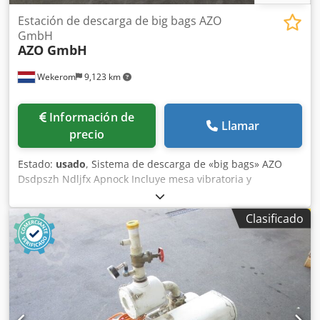
Estación de descarga de big bags AZO
GmbH
AZO GmbH
Wekerom
9,123 km
Información de
Llamar
precio
Estado:
usado
, Sistema de descarga de «big bags» AZO
Dsdpszh Ndljfx Apnock Incluye mesa vibratoria y
plataforma vibratoria con tornillo dosificador. Estuvo
instalado en una planta. Capacidad: aproximadamente 2 o
Clasificado
3 «big bags». Fabricado íntegramente en acero inoxidable
316. Consulte nuestros otros anuncios.