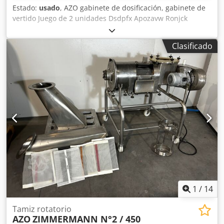
Estado:
usado
, AZO gabinete de dosificación, gabinete de
vertido Juego de 2 unidades Dsdpfx Apozavw Ronjck
Equipado con válvula de mariposa Equipado con
golpeador de tolva Totalmente en acero inoxidable 316
Clasificado
Montado sobre bastidor de pesaje (células de carga
defectuosas) Consulte también nuestros otros anuncios
1
/
14
Tamiz rotatorio
AZO
ZIMMERMANN N°2 / 450