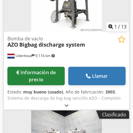
1
/
13
Bomba de vacío
AZO
Bigbag discharge system
Udenhout
9,116 km
Información de
Llamar
precio
Estado:
muy bueno (usado)
, Año de fabricación:
2003
,
Sistema de descarga de big-bag sencillo AZO – Completo
con instalación de tamizado y extracción --> transporte por
vacío. Djdpfx Aozb I H Tjpneck - Año de construcción: 2003
Clasificado
- Dimensiones LxAnxAl: 1600(+1400 mástil)X1600X5000 -
Material: Acero inoxidable - Motores vibratorios dobles -
Condición: ¡Excelente! - Incluye motor de elevación. Se