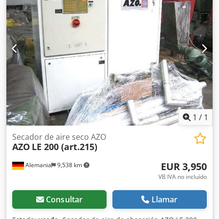
1
/
1
Secador de aire seco AZO
AZO
LE 200 (art.215)
EUR 3,950
Alemania
9,538 km
VB IVA no incluído
Consultar
Llamar