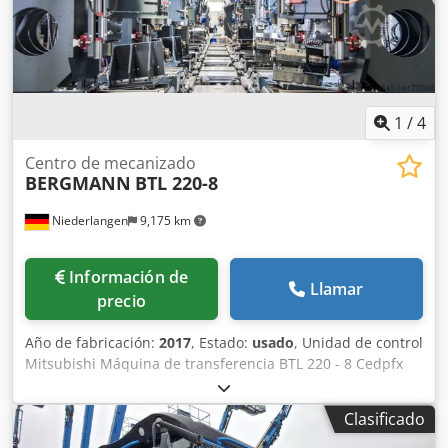
1
/
4
Centro de mecanizado
BERGMANN
BTL 220-8
Niederlangen
9,175 km
Información de
Llamar
precio
Año de fabricación:
2017
, Estado:
usado
, Unidad de control
Mitsubishi Máquina de transferencia BTL 220 - 8 Cedpfx
Aoquy Duecmsrf Ámbito de aplicación: fabricación de
componentes de chasis de fundición con grafito nodular
Clasificado
en una posición de sujeción, producción de grandes series
o mayores cantidades cantidades, tiempo de ciclo actual