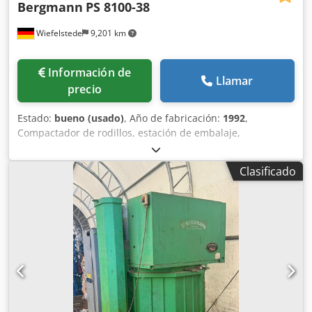
Bergmann
PS 8100-38
Wiefelstede
9,201 km
Información de
Llamar
precio
Estado:
bueno (usado)
, Año de fabricación:
1992
,
Compactador de rodillos, estación de embalaje,
contenedor prensador de residuos, prensa de residuos,
contenedor prensador, contenedor de residuos,
Clasificado
contenedor autoprensante, prensa de desechos,
contenedor prensador de papel, contenedor de papel,
prensa de armario, prensa vertical de balas, compactador
de cajas de cartón, prensa de balas de papel, compactador
rotativo de residuos - Fabricante: Bergmann, prensa de
balas de papel - Tipo: PS 8100-38 - Compactador de
residuos: con unidad de compactación rotativa - Ventaja:
Puede ser llenado de manera continua - Potencia motriz:
2,02 kW - Abertura de alimentación: 1190/990/H670 mm -
Volumen de la bala: 1 m³ - Dimensiones de transporte: