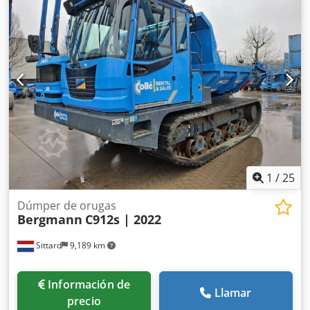
1
/
25
Dúmper de orugas
Bergmann
C912s | 2022
Sittard
9,189 km
Información de
Llamar
precio