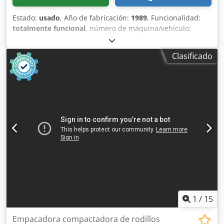
Estado:
usado
, Año de fabricación:
1989
, Funcionalidad:
totalmente funcional
, número de máquina/vehículo:
105102558/89
, peso total:
750 kg
, Compactador de carga
continua con rodillo giratorio. Codjzr H Agspfx Acmorf
Clasificado
Recoge, tritura y compacta los residuos mediante un
rodillo de acero especial que garantiza una tasa de
compactación de hasta 9:1. La compactación se realiza
mediante una rotación alterna, hacia la derecha y hacia la
izquierda, del rodillo especial, que mantiene el material de
carga bajo presión constante. Permite una alimentación
continua; los residuos compactados se depositan en una
bolsa de polietileno transparente. La estación de
compactación puede instalarse directamente en el lugar
de generación de los residuos, dentro de las instalaciones.
También es ideal para la alimentación continua a través de
conductos o cintas transportadoras y es fácil de usar.
Cumple con las normas CE. Requiere un mantenimiento
mínimo.
1
/
15
Empacadora compactadora de rodillos