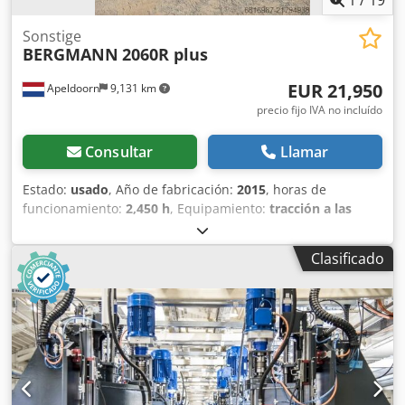
Sonstige
BERGMANN
2060R plus
EUR 21,950
Apeldoorn
9,131 km
precio fijo IVA no incluído
Consultar
Llamar
Estado:
usado
, Año de fabricación:
2015
, horas de
funcionamiento:
2,450 h
, Equipamiento:
tracción a las
cuatro ruedas
, MARCA: BERGMANN TIPO: 2060R PLUS
AÑO: 2015 CE: SÍ HORAS DE TRABAJO: 2450 Csdpfx Aoy Hfd
Clasificado
Iecmerf NEUMÁTICOS/BASTIDOR: 80% POTENCIA: 63 kW
MOTOR: CUMMINS PESO: 4300 KG OPCIONES: 6.000 KG DE
CARGA ÚTIL NEUMÁTICOS 80% GIRATORIO LISTO PARA
TRABAJAR ENGRASE CENTRALIZADO