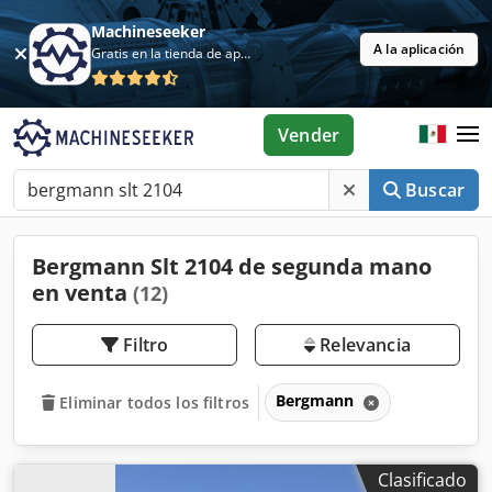
Machineseeker
A la aplicación
Gratis en la tienda de aplicaciones
Vender
Buscar
Bergmann Slt 2104 de segunda mano
en venta
(12)
Filtro
Relevancia
Bergmann
Eliminar todos los filtros
Clasificado