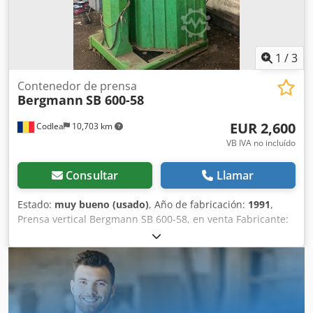
1600/1200/H2200 mm - Peso: 898 kg Crjdoxrpi Aopfx Acmjf
1
/
3
Contenedor de prensa
Bergmann
SB 600-58
EUR 2,600
Codlea
10,703 km
VB IVA no incluído
Consultar
Llamar
Estado:
muy bueno (usado)
, Año de fabricación:
1991
,
Prensa vertical Bergmann SB 600-58, en venta Fabricante:
Bergmann Modelo: SB 600-58 Año de fabricación: 1991
Peso de la máquina: 810 kg Prensa vertical Bergmann de
alta calidad, fabricada en Alemania, diseñada para
compactar cartón, film plástico (LDPE), botellas de PET,
papel y otros materiales reciclables. La máquina proviene
de una planta de reciclaje y cuenta con una construcción