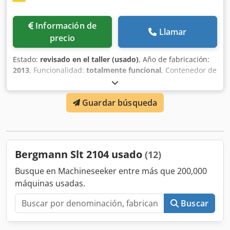
Información de
Llamar
precio
Estado:
revisado en el taller (usado)
, Año de fabricación:
2013
, Funcionalidad:
totalmente funcional
, Contenedor de
prensa para residuos húmedos Bergmann MPB405 SN/10
para volquetes Volumen utilizable de 10 cbm revisado,
Guardar búsqueda
revisado, completamente funcional Posibilidad de pintar
en el color RAL deseado. Crjdpfx Aevmwpwecmsf
Estaremos encantados de hacerle una oferta con entrega
incluida.
Bergmann Slt 2104 usado
(12)
Busque en Machineseeker entre más que 200,000
máquinas usadas.
Buscar