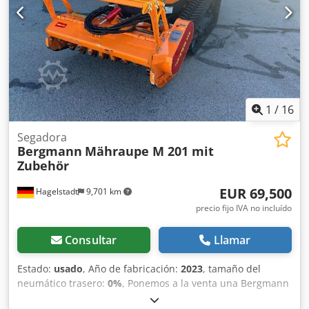
continuo: La máquina permite el llenado continuo por
parte de todos los usuarios. El conducto de alimentación
puede permanecer abierto durante el proceso de trabajo,
facilitando y acelerando la compactación de residuos.
1
/
16
Segadora
Bergmann
Mähraupe M 201 mit
Zubehör
EUR 69,500
Hagelstadt
9,701 km
precio fijo IVA no incluído
Consultar
Llamar
Estado:
usado
, Año de fabricación:
2023
, tamaño del
neumático trasero:
0%
, Ponemos a la venta una Bergmann
Raupe M 201 usada, año 2023, con aproximadamente 155