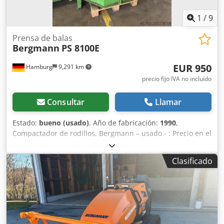
1
/
9
Prensa de balas
Bergmann
PS 8100E
EUR 950
Hamburg
9,291 km
precio fijo IVA no incluído
Consultar
Llamar
Estado:
bueno (usado)
, Año de fabricación:
1990
,
Compactador de rodillos, Bergmann – usado - : Precio en el
lugar: solo 950.-€ (neto) Fabricante: Bergmann Modelo: PS
8100E Año de fabricación: 1990 Número de serie: 05 3658
Clasificado
2845/90 Csdpfx Acjzbygrsmorf Presión de prensado: to
Peso propio: 750kg 400V, 5,5kW Estado: bueno Disponible:
a partir del Q4/2026 Ubicación: Hamburgo Compactación
eficiente de residuos: Un tambor de acero especial permite
la recogida, trituración y compactación eficaz de residuos,
reduciendo su volumen hasta nueve veces. Llenado