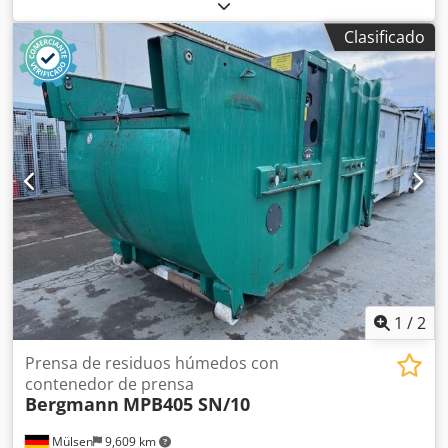
Dumper basculante redondo Bergmann 2060Rplus Año de
fabricación: 2016 Horas de funcionamiento: solo aprox. 950
Clasificado
Carga útil: 6.000 kg Peso en vacío: 4.045 kg Capacidad de
tolva (ras): 2,5 m³ Cedpfx Acjyaa S Esmjrf Capacidad de
tolva (colmada): 3,6 m³ Sistema de tolva: tolva basculante e
hidráulica, giratoria 180° Altura: 3.107 mm Ancho: 2.018
mm Longitud: 4.489 mm Altura libre al suelo: 2.373 mm
Velocidad: 0-28 km/h Peso total por carretera: 7.490 kg,
Carga útil por carretera: 3.190 kg La oferta está dirigida
exclusivamente a comerciantes en el sentido del §14 BGB.
1
/
2
Prensa de residuos húmedos con
contenedor de prensa
Bergmann
MPB405 SN/10
Mülsen
9,609 km