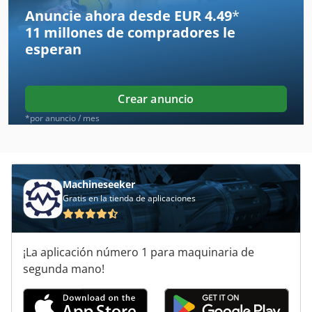
Bernardo Bm 20 T
Anuncie ahora desde EUR 4.49
*
11 millones de compradores
le
Bernardo Bm 20 Vario
esperan
Dispositivo De Recogida De Aceites Usados
Excavador De Multi Función
Crear anuncio
Herramientas Para
*por anuncio / mes
Lehmann Und Michels
Maquina Para
Machineseeker
Gratis en la tienda de aplicaciones
Máquina De Desbarbado
Máquinas Para
¡La aplicación número 1 para maquinaria de
Residuos De Construcción Y Demolición
segunda mano!
Secador De Adsorcion