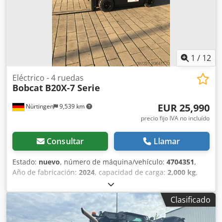
1
/
12
Eléctrico - 4 ruedas
Bobcat
B20X-7 Serie
EUR 25,990
Nürtingen
9,539 km
precio fijo IVA no incluído
Consultar
Llamar
Estado:
nuevo
, número de máquina/vehículo:
4704351
,
Año de fabricación:
2024
, capacidad de carga:
2,000 kg
,
altura de elevación:
4,730 mm
, ascensor libre:
1,000 mm
,
centro de carga:
500 mm
, tipo de combustible:
eléctrico
,
Clasificado
tipo de mástil:
triple
, altura de construcción:
2,230 mm
,
longitud de la horquilla:
1,200 mm
, tipo de motor: