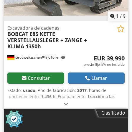
1
/
9
Excavadora de cadenas
BOBCAT
E85 KETTE
VERSTELLAUSLEGER + ZANGE +
KLIMA 1350h
EUR 39,990
Großweitzschen
9,610 km
precio fijo IVA no incluído
Consultar
Llamar
Estado:
usado
, Año de fabricación:
2017
, horas de
funcionamiento:
1,436 h
, Equipamiento:
tracción a las
cuatro ruedas
, Ofrecemos una máquina E85 poco común,
no procedente de una empresa de construcción pequeña,
Clasificado
con aire acondicionado. Chodpfx Afjzr Avvjija * BRAZO
EXTENDIBLE con PINZA/DEDO * Pala hidráulica para
excavación, disponible como opción, en stock con un