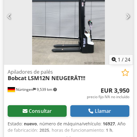
kg * Motor diésel Kubota * Precio: 16.900 euros, neto +
19% de IVA ---- Para cualquier consulta, por favor, llame a:
Erik Kortum: WhatsApp ?Toda la información se
proporciona sin garantía ni responsabilidad, y está sujeta
a errores y a la venta previa.
1
/
24
Apiladores de palés
Bobcat
LSM12N NEUGERÄT!!!
EUR 3,950
Nürtingen
9,539 km
precio fijo IVA no incluído
Consultar
Llamar
Estado:
nuevo
, número de máquina/vehículo:
16927
, Año
de fabricación:
2025
, horas de funcionamiento:
1 h
,
capacidad de carga:
1,200 kg
, altura de elevación:
3,620