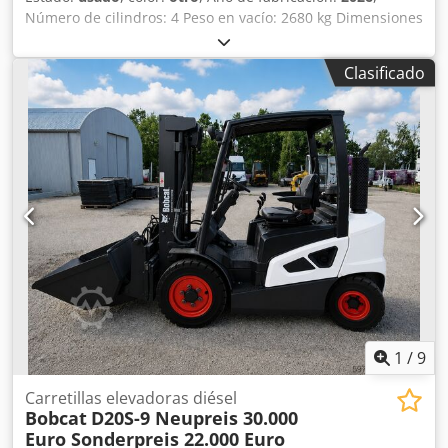
Número de cilindros: 4 Peso en vacío: 2680 kg Dimensiones
(largo x ancho x alto): 337 x 172 x 197 cm Sistema de
cambio rápido: sí Peso propio: 2680 kg Dimensiones de
Clasificado
transporte: 3378 x 1727 x 1972 mm Marca y modelo del
motor: Kubota V2403 Potencia: 36,5 kW / 48,9 CV Cilindros:
4 Tamaño de los neumáticos: ruedas delanteras y traseras:
30x10-16 Ancho de la pala: 1730 mm Equipamiento:
sistema de cambio rápido mecánico Función adicional:
Codpezrv Ulofx Afisha Sin certificación ni registro CE Sin
documentación
1
/
9
Carretillas elevadoras diésel
Bobcat
D20S-9 Neupreis 30.000
Euro Sonderpreis 22.000 Euro