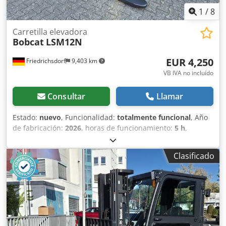
1
/
8
Carretilla elevadora
Bobcat
LSM12N
EUR 4,250
Friedrichsdorf
9,403 km
VB IVA no incluído
Consultar
Llamar
Estado:
nuevo
, Funcionalidad:
totalmente funcional
, Año
de fabricación:
2026
, horas de funcionamiento:
5 h
,
capacidad de carga:
1,200 kg
, altura de elevación:
3,200
mm
, tipo de combustible:
eléctrico
, tipo de mástil:
dúplex
,
Clasificado
altura de construcción:
2,150 mm
, longitud de la horquilla:
1,150 mm
, peso en vacío:
585 kg
, longitud total:
1,710 mm
,
tipo de accionamiento:
Elektro
, ancho de construcción:
800 mm
, Apilador Centro de carga: 600 mm Ancho de
horquillas: 180 mm Grosor de horquillas: 60 mm Cedpfxsy
Uz Sqe Afisha Tipo de mástil: Dúplex Estado: Nuevo Estado
técnico: Nuevo Tipo de neumático delantero: Poliuretano