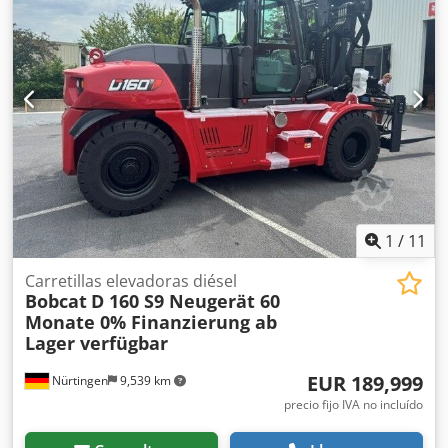
Eléctrico, fabricante: Bobcat Cedpfx Aoxz Spwjfieha
1
/
11
Carretillas elevadoras diésel
Bobcat
D 160 S9 Neugerät 60
Monate 0% Finanzierung ab
Lager verfügbar
EUR 189,999
Nürtingen
9,539 km
precio fijo IVA no incluído