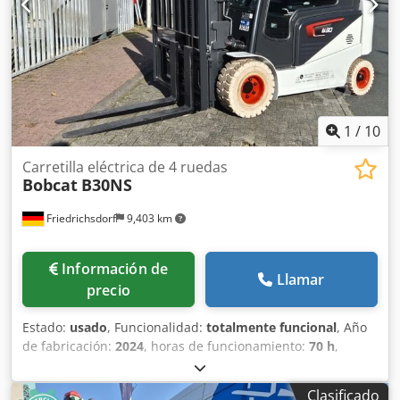
Estado del neumático delantero: 80 - 100% Tipo de
neumático trasero: Poliuretano Estado del neumático
trasero: 80 - 100% Batería Voltios: 24V Batería Ah: 60Ah
Tipo de batería: Ion de litio Año de fabricación de la
batería: 2026 Estado de la batería: 80 - 100% Certificado
CE, Batería de ion de litio libre de mantenimiento 24 V
1
/
10
Carretilla eléctrica de 4 ruedas
Bobcat
B30NS
Friedrichsdorf
9,403 km
Información de
Llamar
precio
Estado:
usado
, Funcionalidad:
totalmente funcional
, Año
de fabricación:
2024
, horas de funcionamiento:
70 h
,
capacidad de carga:
3,000 kg
, altura de elevación:
4,710
mm
, ascensor libre:
1,475 mm
, tipo de combustible:
Clasificado