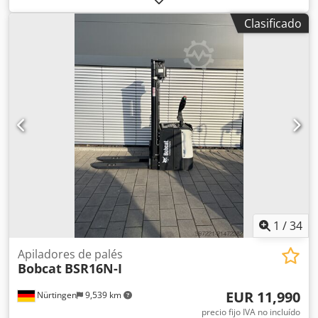
mm
, centro de carga:
600 mm
, tipo de combustible:
Clasificado
eléctrico
, tipo de mástil:
Simplex
, altura de construcción:
2,280 mm
, voltaje de la batería:
24 V
, longitud de la
horquilla:
1,150 mm
, peso total:
576 kg
, 5108763 Número
de serie: OBWNL-003130 Chjdpfx Asyv S Rmsfiea
Especificaciones de la batería: 24 V, 60 Ah.
1
/
34
Apiladores de palés
Bobcat
BSR16N-I
EUR 11,990
Nürtingen
9,539 km
precio fijo IVA no incluído