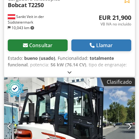
Bobcat
T2250
EUR 21,900
Sankt Veit in der
Südsteiermark
VB IVA no incluído
10,043 km
Consultar
Llamar
Estado:
bueno (usado)
, Funcionalidad:
totalmente
funcional
, potencia:
56 kW (76.14 CV)
, tipo de engranaje:
hidrostático
, tipo de combustible:
diésel
, potencia de
elevación:
2,200 kg/m
, Año de fabricación:
2008
, horas de
Clasificado
funcionamiento:
4,871 h
, Equipamiento:
cabina, horquillas
para palés
, Cargadora telescópica BOBCAT T2250 Año de
fabricación: 2008 Según contador: 4.871 horas Capacidad
de elevación: 2,2 toneladas Altura de elevación: 5 metros
Potencia: 56 kW Transmisión hidrostática de 2 velocidades
Altura total: solo 198 cm Ancho total: solo 190 cm - Incluye
horquilla - Acoplamiento rápido mecánico - Circuito
auxiliar hasta el soporte de la horquilla - Tracción a las
cuatro ruedas - 3 modos de dirección - Control mediante