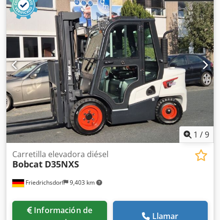
1
/
9
Carretilla elevadora diésel
Bobcat
D35NXS
Friedrichsdorf
9,403 km
Información de
Llamar