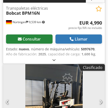
Transpaletas eléctricas
Bobcat
BPM16N
EUR 4,990
Nürtingen
9,539 km
precio fijo IVA no incluído
Consultar
Llamar
Estado:
nuevo
, número de máquina/vehículo:
5097670
,
Año de fabricación:
2025
, capacidad de carga:
1,600 kg
,
altura de elevación:
220 mm
, centro de carga:
600 mm
,
tipo de combustible:
eléctrico
, tipo de mástil:
otro
, altura
Clasificado
de construcción:
1,300 mm
, voltaje de la batería:
25.6 V
,
longitud de la horquilla:
1,150 mm
, peso total:
400 kg
,
5097670 Número de serie: OBWN3-0000 Especificaciones
de la batería: 25,6 V, 150 Ah Chsdpfx Aeytldgefija