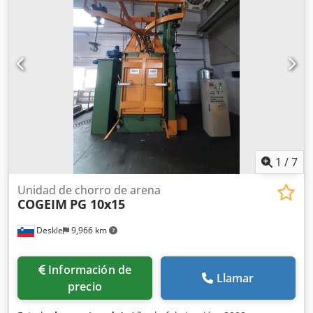
Potencia: 3 kW Caudal: 1776 m3/h Velocidad: 3000 rpm Los
filtros no están incluidos con la máquina. Dodpfx Asx R D
Igoi Esck -> Suministro de consumibles nuevos: este
servicio puede estar sujeto a cotización adicional.
1
/
7
Unidad de chorro de arena
COGEIM
PG 10x15
Deskle
9,966 km
Información de
Llamar
precio