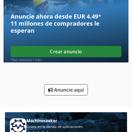
Cestas De Transporte
Anuncie ahora desde EUR 4.49
*
11 millones de compradores
le
Cinta De Correr
esperan
Corte De La Máquina De Corte
Corte De Metales
Crear anuncio
Entrenador De
*por anuncio / mes
Equipo De Taller
Fabricación De
Anuncie aquí
Fabricante De Correas Transportadoras
Lavadora De Cinturón
Sierras De Cinta
Machineseeker
Gratis en la tienda de aplicaciones
Sistema De Limpieza De Cinta Transportadora