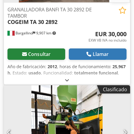
GRANALLADORA BANFI TA 30 2892 DE
TAMBOR
COGEIM
TA 30 2892
EUR 30,000
Bargellino
9,907 km
EXW VB IVA no incluído
Consultar
Llamar
Año de fabricación:
2012
, horas de funcionamiento:
25,967
h
, Estado:
usado
, Funcionalidad:
totalmente funcional
,
número de máquina/vehículo:
2525
, Ofrecemos esta
máquina COGEIM TA 30, un granallador BANFI TA 30 con
Clasificado
tambor, usada, fabricada en 2012. Tipo de máquina: TA30-
2892 Dodjzrwy Nopfx Ai Esck Número de serie: 2525 Año
de fabricación: 2012 Presión mínima de aire: 5 bares
Presión máxima de aire: 8 bares Peso: 18.000 kg Si tiene
alguna pregunta o necesita información adicional, no dude
en enviarnos un mensaje o llamarnos.