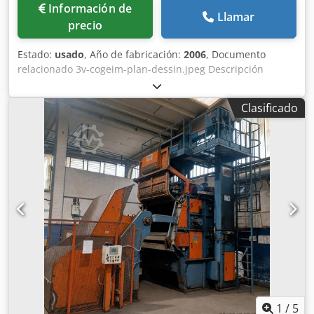
Información de
Llamar
precio
Estado:
usado
, Año de fabricación:
2006
, Documento
relacionado 3v-cogeim-plan-dessin.jpeg Descripción
técnica Acero inoxidable 316L Filtro de cartucho cerrado
Presión de funcionamiento: -1 / +6 bares Temperatura de
Clasificado
funcionamiento: -10 / +140 °C Capacidad: 1130 litros
Unidad ATEX: Ex II 2G IIB Equipamiento incluido: * Entrada
para indicador de nivel * Boquillas de lavado: 16 unidades
* Esferas de lavado: 2 unidades * Boquillas superiores de
lavado con membrana de válvula Novaseptic X3 *
Ventanas: 2 unidades * Cartuchos de filtro de 5 μm: 12
unidades Dcodpsx R Amzsfx Ai Eek
1
/
5