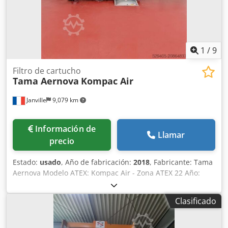
1
/
9
Filtro de cartucho
Tama Aernova
Kompac Air
Janville
9,079 km
Información de
Llamar
precio
Estado:
usado
, Año de fabricación:
2018
, Fabricante: Tama
Aernova Modelo ATEX: Kompac Air - Zona ATEX 22 Año:
2018 Tipo: Filtro de cartucho Atex: Ex II 3 D Ex h IIC T200°C
Dc Sistema de limpieza: aire comprimido Depósito de
Clasificado
presión Turbo SRL - Presión máx.: 8 bar - Capacidad: 22,7 L
Potencia del motor: 3 kW - 3000 rpm Unidad extractora de
ventilador CORAL: Modelo PRVM450 (ATEX) Año: 2018