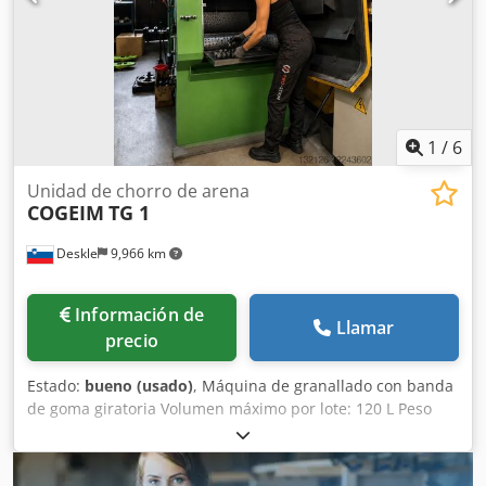
1
/
6
Unidad de chorro de arena
COGEIM
TG 1
Deskle
9,966 km
Información de
Llamar
precio
Estado:
bueno (usado)
, Máquina de granallado con banda
de goma giratoria Volumen máximo por lote: 120 L Peso
máximo por lote: 200 kg Peso máximo de la pieza: 10 kg
Diámetro del compartimento: 700 mm Dedpfx Aiezh Ikwj
Esck Ancho del compartimento: 750 mm Número de