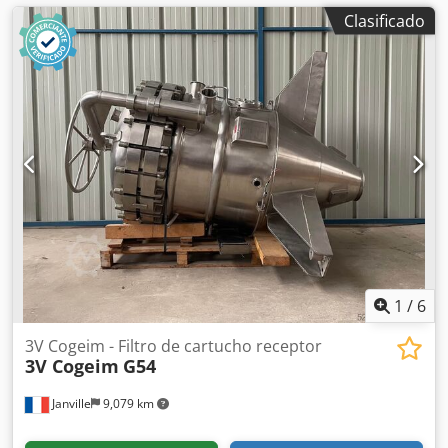
Clasificado
1
/
6
3V Cogeim - Filtro de cartucho receptor
3V Cogeim
G54
Janville
9,079 km