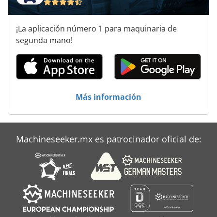
Sistema De Transporte
¡La aplicación número 1 para maquinaria de
Tablón De
segunda mano!
Transportador De
Transporte De
Más información
Transporte De Carga Pesada
Machineseeker.mx es patrocinador oficial de: