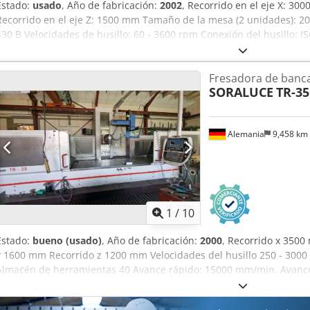
Estado:
usado
, Año de fabricación:
2002
, Recorrido en el eje X: 30
Recorrido en el eje Z: 1500 mm Tamaño de la mesa (2 unidades): 2
430 B Velocidades de husillo: 60 - 3600 rpm Conexión del husillo: 
mesa: 10 t Potencia del motor de fresado: 28 kW Potencia total req
aproximadamente 47 t Dcjdpfx Ahozrpnrs Eek Espacio necesario: a
Fresadora de banca
de control: Heidenhain TNC 430 B digital. La máquina tiene 6 ejes co
SORALUCE
TR-35
rotación de la mesa y ejes A y B tipo Gabelkopf. La máquina cuenta
interno (IKZ), un cambiador automático de herramientas de 40 posic
un husillo de alta velocidad adaptable (30.000 rpm) y 2 paletas. H
Alemania
9,458 km
en modo programa: 22.347 h.
1
/
10
Estado:
bueno (usado)
, Año de fabricación:
2000
, Recorrido x 350
y 1600 mm Recorrido z 1200 mm Velocidades del husillo 250 - 3000
Almacén de herramientas 40 Avance rápido: 15000 mm/min. Avanc
Dimensiones de la mesa - longitudinal 3860 mm Dimensiones de la
HEIDENHAIN TNCi530 Peso de la máquina aprox. 24 t Espacio reque