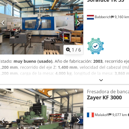
Babberich
9,160 k
1
/
6
Estado:
muy bueno (usado)
, Año de fabricación:
2003
, recorrido ej
1,200 mm
, recorrido del eje Z:
1,400 mm
, velocidad del cabezal (má
1,200 mm
, carga de la mesa:
4,000 kg
, longitud de la mesa:
3,860
altura total:
3,640 mm
, ancho total:
4,500 mm
, longitud total:
8,90
rpm
, peso de la pieza (máx.):
4,000 kg
, peso total:
24,000 kg
, Mesa 
Fresadora de banca
Máquina cerrada, con cubierta y puertas para facilitar el acceso Ca
Zayer
KF 3000
Lubricación automática Dcjdpszl Afdofx Ah Esk Transportador de v
procedente de un único propietario Eje X: 3500 mm Eje Y: 1200 mm
3860 mm Ancho de la mesa: 1200 mm Carga de la mesa: 4000 Diám
Malakoff
9,077 km
eje X: 20000 mm/min Avance del eje Y: 20000 mm/min Avance del 
Portaherramientas: 50ISO/Bt/Mk Potencia del husillo: 30 kW Veloc
herramientas: 30 Número de ejes controlados: 3 + 1 Transportador d