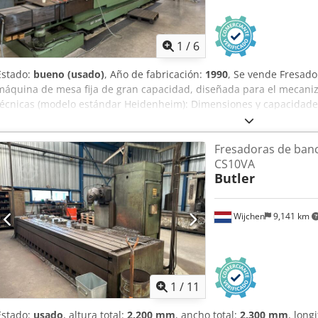
Sí Longitud: 8900 mm Ancho: 4500 mm Altura: 3640 mm Peso: 2400
1
/
6
Estado:
bueno (usado)
, Año de fabricación:
1990
, Se vende Fresado
máquina de mesa fija de gran capacidad, diseñada para el mecaniz
técnicas (modelo estándar Heidenheim): Dimensiones y capacidades
aprox. 3000 mm - Anchura de la mesa: aprox. 1000 mm - Carga máxi
Recorrido del eje X (longitudinal): aprox. 2700 mm - Recorrido del e
Fresadoras de banc
Recorrido del eje Z (vertical): aprox. 1000 mm (hasta 1500 mm según
CS10VA
aprox. 22 000 – 30 000 kg Husillo y potencia: - Velocidad del husillo
Butler
motor del husillo: aprox. 30 – 37 kW - Cono del husillo: ISO 50 Dcjdp
CNC: Generalmente Heidenheim TNC
Wijchen
9,141 km
1
/
11
Estado:
usado
, altura total:
2,200 mm
, ancho total:
2,300 mm
, long