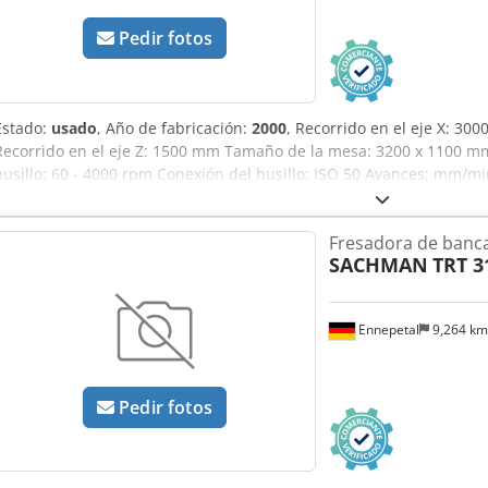
Pedir fotos
Estado:
usado
, Año de fabricación:
2000
, Recorrido en el eje X: 30
Recorrido en el eje Z: 1500 mm Tamaño de la mesa: 3200 x 1100 mm
husillo: 60 - 4000 rpm Conexión del husillo: ISO 50 Avances: mm/mi
Aozrpnxeh Eok Potencia del motor de fresado: 24 kW Voladizo: 122
Peso de la máquina: aprox. 22 t Espacio requerido: aprox. 6,5 x 3 
Fresadora de banca
digital. El cabezal de fresado universal puede girar e inclinarse a
SACHMAN
TRT 3
La máquina tiene un cambiador automático de herramientas de 20 
virutas, un husillo de alta velocidad adaptable (30.000 rpm) y un si
nebulización. Horas de funcionamiento de la máquina: 25.616 h.
Ennepetal
9,264 k
Pedir fotos