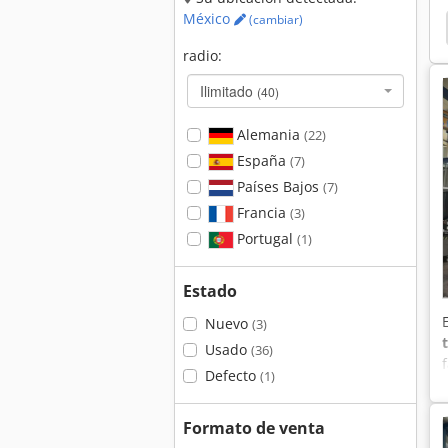
México
(cambiar)
l
Soraluce
Sachman
Anayak
Correa
radio:
Ilimitado
(40)
Alemania
(22)
España
(7)
Países Bajos
(7)
Francia
(3)
Portugal
(1)
Estado
Nuevo
(3)
Usado
(36)
Defecto
(1)
Formato de venta