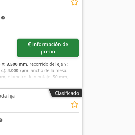
m
Información de
precio
e X:
3,500 mm
, recorrido del eje Y:
x.):
4,000 rpm
, ancho de la mesa:
 mm
, diámetro de montaje:
50 mm
,
0 mm
, velocidad de giro (máx.):
4,000
rotatoria indexada FIBRO, 800 mm
Clasificado
da fija
bezal indexado: 2,5 x 2,5 grados
irutas de doble cadena Máquina usada,
 Eje Z: 1400 mm Longitud de la mesa:
etro de la mesa: 800 mm Avance del
eje Z: 20000 mm/min
idad: 4000 rpm Cambio de
e virutas: Sí Sistema de refrigeración: