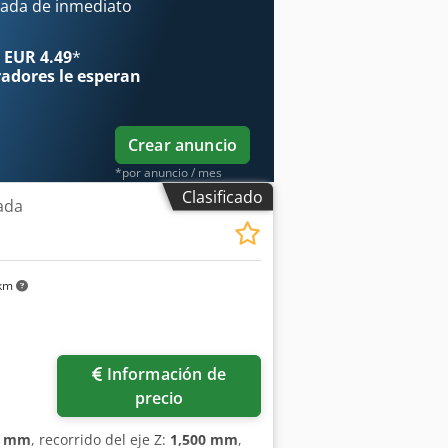
na puede ser inspeccionada bajo
ada de inmediato
 EUR 4.49
*
radores
le esperan
Crear anuncio
*por anuncio / mes
Clasificado
ada
 km
Información de
precio
0 mm
, recorrido del eje Z:
1,500 mm
,