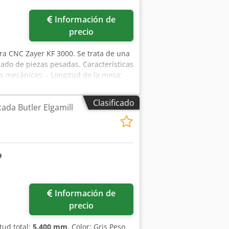
0 kg
Información de
precio
ra CNC Zayer KF 3000. Se trata de una
ado de piezas pesadas. Características
 mecánicas: - Longitud de la mesa:
ma sobre la mesa: aprox. 10 000 kg -
je Y (transversal): aprox. 1250 mm -
Clasificado
ada Butler Elgamill
 la versión) - Peso de la máquina:
: hasta aprox. 3000 rpm - Potencia del
fx Ahszlrlto Eek Control numérico: -
Información de
precio
itud total:
5,400 mm
, Color: Gris Peso