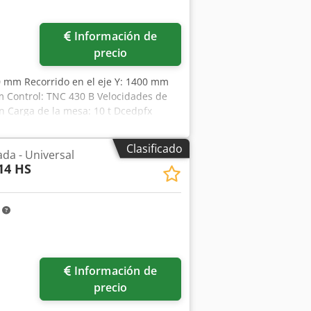
Información de
precio
00 mm Recorrido en el eje Y: 1400 mm
 Control: TNC 430 B Velocidades de
n Carga de la mesa: 10 t Dcedpfx
9 mm Consumo total de energía: 50 kW
x 3 m Control: Heidenhain TNC 430 B
Clasificado
da - Universal
utomáticamente en incrementos de 1,5°.
14 HS
posiciones, un transportador de
stema de refrigeración por
m
Información de
precio