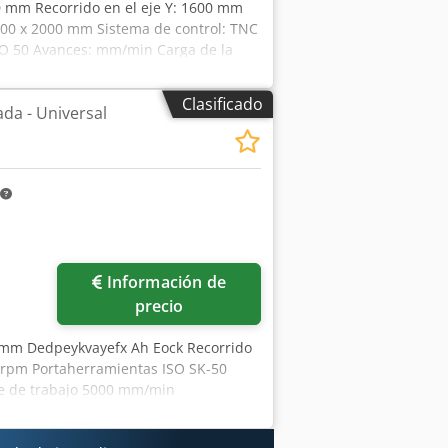
00 mm Recorrido en el eje Y: 1600 mm
000 x 2000 mm Sistema de control: TNC
ISO 50 Avances: mm/min Carga de la
uerida: 48 kW Peso de la máquina:
proximadamente 6,5 x 3 x 3 m Sistema
Clasificado
da - Universal
ntrolados: X/Y/Z, eje C para la
 con un sistema de refrigeración
iones, un transportador de virutas,
oras de funcionamiento de la máquina
Información de
precio
0 mm Dedpeykvayefx Ah Eock Recorrido
 rpm Portaherramientas ISO SK-50
e de trabajo 5000 mm/min
 mesa - transversal 1000 mm Control
rido aprox. 8000 x 5000 x 4000 mm