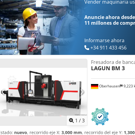
Esta SORALUCE está en buen estado y es 100% operativa. La máqui
Vender maquinaria us
tensión previo acuerdo con el vendedor.
Anuncie ahora desde
11 millones de comp
Informarse ahora
+34 911 433 456
Fresadora de banc
LAGUN
BM 3
Oberhausen
9,223
1
/
3
Estado:
nuevo
, recorrido eje X:
3,000 mm
, recorrido del eje Y:
1,30