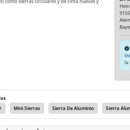
así como sierras circulares y de cinta nuevas y
Hein
9155
Alem
Baye
in
la
das
r
Mini Sierras
Sierra De Aluminio
Sierra Alu