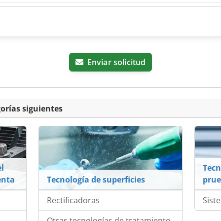
Enviar solicitud
orías siguientes
l
Tecn
enta
Tecnología de superficies
pru
Rectificadoras
Sist
Otras tecnologías de tratamiento