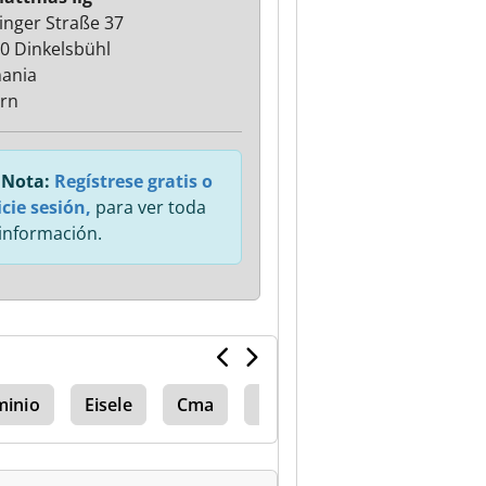
inger Straße 37
0 Dinkelsbühl
ania
rn
Nota:
Regístrese gratis o
icie sesión,
para ver toda
 información.
minio
Eisele
Cma
Mecal