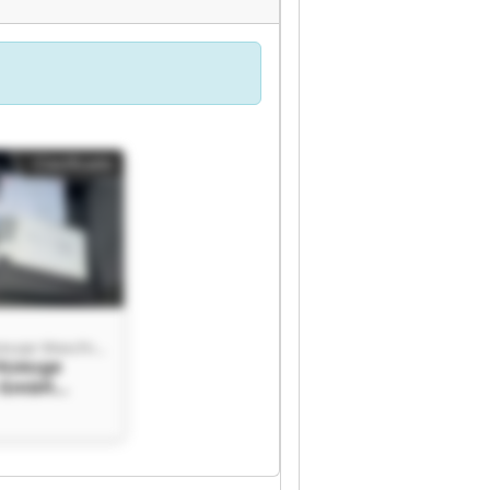
Clasificado
Viering Werkzeuge Maschinen GmbH
rkzeuge
 GmbH
rkzeuge
 GmbH