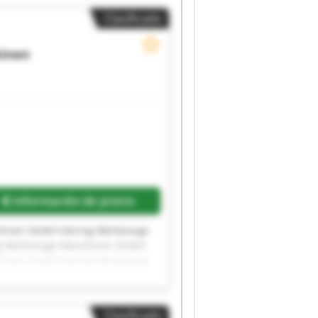
Clasificado
hinen
Información de precio
hinen GmbH Viering Werkzeuge
ng Werkzeuge Maschinen GmbH
hinen GmbH Viering Werkzeuge
ng Werkzeuge Maschinen GmbH
hinen GmbH Viering Werkzeuge
Clasificado