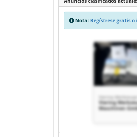
Anuncios clasificados actuales
Nota:
Regístrese gratis o 
Viering Werkze
Maschinen Gm
Viering Werkze
Maschinen Gm