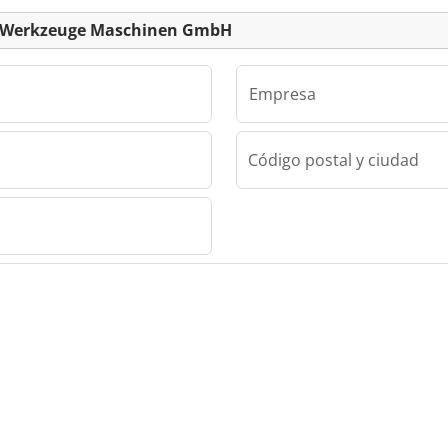
ing Werkzeuge Maschinen GmbH
Empresa
Código postal y ciudad
Viering Werkzeuge Maschinen GmbH
uge
bH
uge
bH