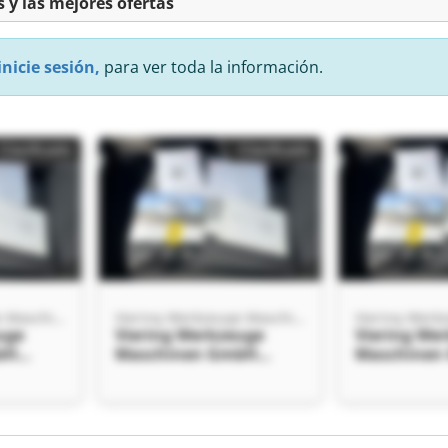
 y las mejores ofertas
inicie sesión,
para ver toda la información.
Clasificado
Clasificado
Viering Werkzeuge Maschinen GmbH
Viering Werkzeuge Maschinen GmbH
uge
Viering Werkzeuge
Viering We
bH
Maschinen GmbH
Maschinen
uge
Viering Werkzeuge
Viering We
bH
Maschinen GmbH
Maschinen
Clasificado