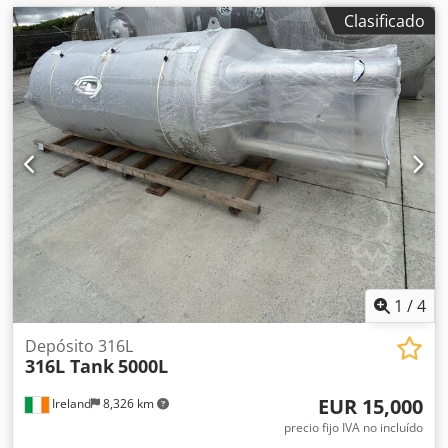
Clasificado
1
/
4
Depósito 316L
316L Tank
5000L
EUR 15,000
Ireland
8,326 km
precio fijo IVA no incluído