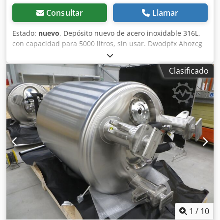
Consultar
Llamar
Estado:
nuevo
, Depósito nuevo de acero inoxidable 316L,
con capacidad para 5000 litros, sin usar. Dwodpfx Ahozcg
Ufe Tsa
Clasificado
1
/
10