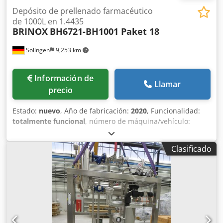
Depósito de prellenado farmacéutico
de 1000L en 1.4435
BRINOX
BH6721-BH1001 Paket 18
Solingen
9,253 km
Información de
Llamar
precio
Estado:
nuevo
, Año de fabricación:
2020
, Funcionalidad:
totalmente funcional
, número de máquina/vehículo:
BH6721-BH1001
, capacidad del depósito:
1,000 l
,
Equipamiento:
documentación / manual
, BRINOX 1.000 L
Clasificado
Depósito de prellenado – 1.4435 – Doble camisa – PED
Módulo G – TÜV SÜD – FAT – 2020 – Estado como nuevo
Fabricante: BRINOX d.o.o. Tipo: SVMBBl-1000 Nº de placa:
BH6721-BH1001 Nº de serie: 1003453 Año de fabricación:
2020 Estado: Como nuevo / sin uso DATOS TÉCNICOS Tipo
de producto: Depósito de prellenado / Depósito de proceso
Volumen nominal: 1.000 litros Volumen total: 1.400 litros