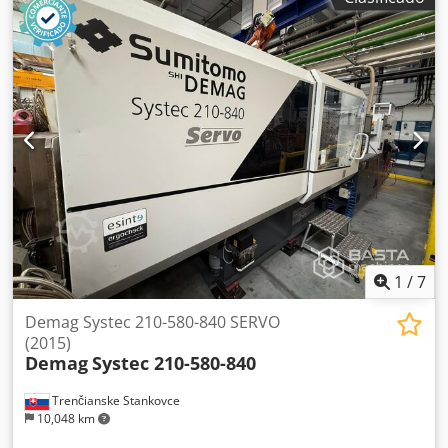
1
/
7
Demag Systec 210-580-840 SERVO
(2015)
Demag
Systec 210-580-840
Trenčianske Stankovce
10,048 km