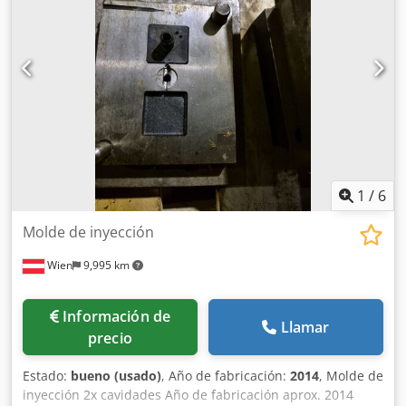
1
/
6
Molde de inyección
Wien
9,995 km
Información de
Llamar
precio
Estado:
bueno (usado)
, Año de fabricación:
2014
, Molde de
inyección 2x cavidades Año de fabricación aprox. 2014