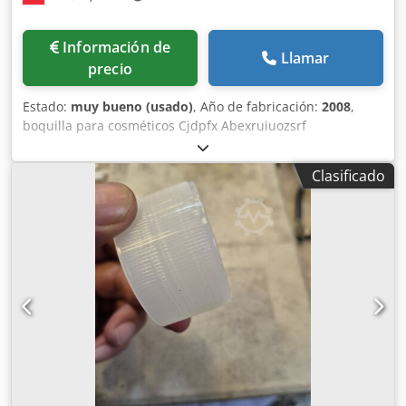
Información de
Llamar
precio
Estado:
muy bueno (usado)
, Año de fabricación:
2008
,
boquilla para cosméticos Cjdpfx Abexruiuozsrf
Clasificado