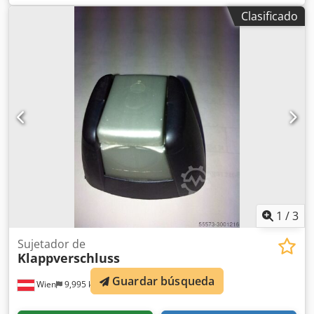
Clasificado
1
/
3
Sujetador de
Klappverschluss
Guardar búsqueda
Wien
9,995 km