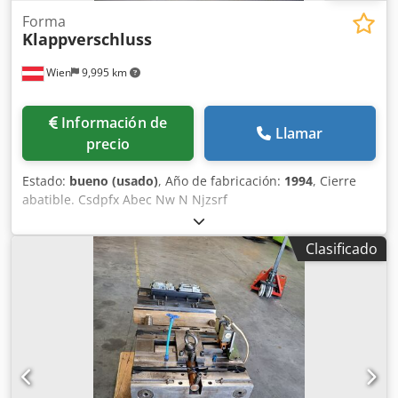
Forma
Klappverschluss
Wien
9,995 km
Información de
Llamar
precio
Estado:
bueno (usado)
, Año de fabricación:
1994
, Cierre
abatible. Csdpfx Abec Nw N Njzsrf
Clasificado