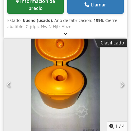
Información de
Llamar
precio
Estado:
bueno (usado)
, Año de fabricación:
1996
, Cierre
abatible. Crjdpjc Nw N Hjfx Abzef
Clasificado
1
/
4