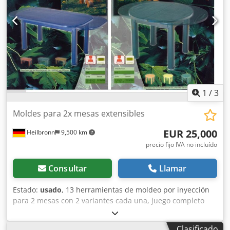
1
/
3
Moldes para 2x mesas extensibles
EUR 25,000
Heilbronn
9,500 km
precio fijo IVA no incluído
Consultar
Llamar
Estado:
usado
, 13 herramientas de moldeo por inyección
para 2 mesas con 2 variantes cada una, juego completo
Cedeyahn Uepfx Abzsrf
Clasificado