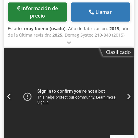
Información de
Llamar
precio
Estado:
muy bueno (usado)
, Año de fabricación:
2015
, año
de la última revisión:
2025
, Demag Systec 210-840 (2015)
SERVO Fabricante: Sumitomo SHI DEMAG Tipo de máquina:
Systec 210/580-840 Credpozbg Ezofx Abzsf Fuerza de cierre
Clasificado
[kN]: 2100 Volumen de inyección [cm³]: 358 Distancia entre
las columnas de soporte horizontales [mm]: 580 Distancia
entre las columnas de soporte verticales [mm]: 580 Altura
mínima del molde [mm]: 340 Altura máxima del molde
[mm]: 690 Carrera máxima de apertura [mm]: 575
Apertura máxima [mm]: 1365 Año de fabricación: 2015
Dimensiones de la máquina (largo/ancho/alto) [mm]: 6022
/ 1556 / 2090 Sistema de control y versión del software:
NC3 Peso máximo del conjunto del molde [kg]: 3300
Diámetro del husillo [mm]: 45 Diseño del husillo: 3 zonas
Relación del husillo (longitud/diámetro): 20:1 Válvula de
retorno del husillo: Sí Tipo de sistema de expulsión:
Hidráulico Potencia de calefacción instalada [kW]: 39