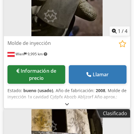
1
/
4
Molde de inyección
Wien
9,995 km
Información de
Llamar
precio
Estado:
bueno (usado)
, Año de fabricación:
2008
, Molde de
inyección 1x cavidad Cjdpfx Abozb Abljzorf Año aprox.:
2008
Clasificado