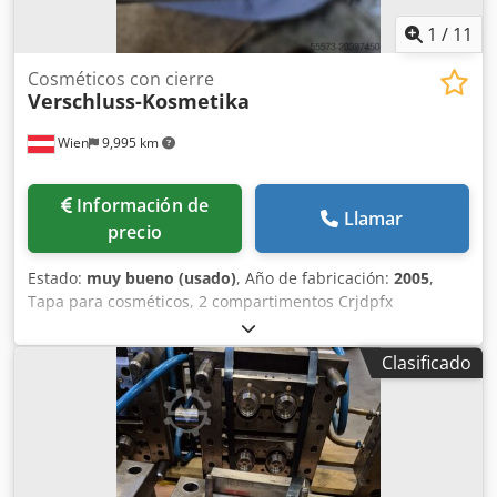
1
/
11
Cosméticos con cierre
Verschluss-Kosmetika
Wien
9,995 km
Información de
Llamar
precio
Estado:
muy bueno (usado)
, Año de fabricación:
2005
,
Tapa para cosméticos, 2 compartimentos Crjdpfx
Abjxrtpmezef
Clasificado