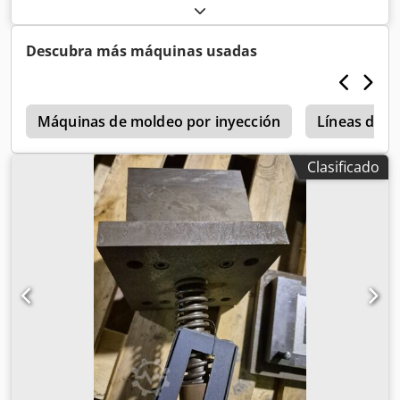
Csdpfx Abjzb Aanezsrf
Descubra más máquinas usadas
9
Máquinas de moldeo por inyección
Líneas de e
Clasificado