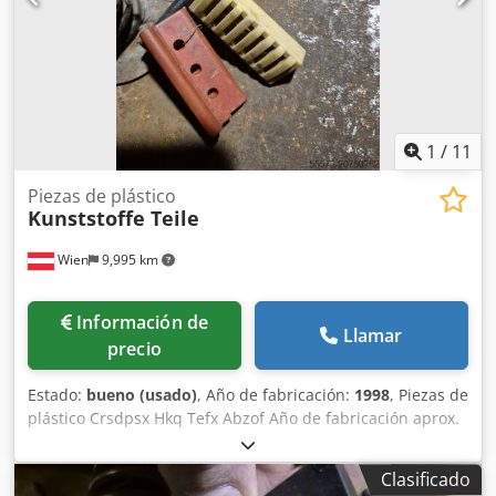
1
/
11
Piezas de plástico
Kunststoffe Teile
Wien
9,995 km
Información de
Llamar
precio
Estado:
bueno (usado)
, Año de fabricación:
1998
, Piezas de
plástico Crsdpsx Hkq Tefx Abzof Año de fabricación aprox.
2005 8x cavidades (cavities)
Clasificado