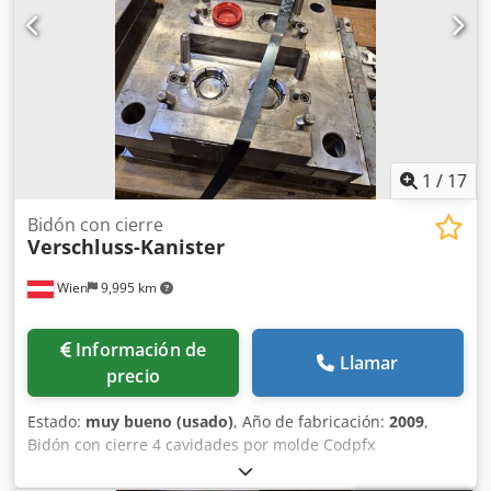
1
/
17
Bidón con cierre
Verschluss-Kanister
Wien
9,995 km
Información de
Llamar
precio
Estado:
muy bueno (usado)
, Año de fabricación:
2009
,
Bidón con cierre 4 cavidades por molde Codpfx
Ajxrtmxobzorf Canal caliente Disponibles dos moldes