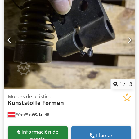
1
/
13
Moldes de plástico
Kunststoffe Formen
Wien
9,995 km
Información de
Llamar