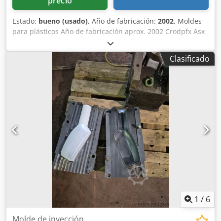
precio
Estado:
bueno (usado)
, Año de fabricación:
2002
, Moldes
para plásticos Año de fabricación aprox. 2002 Crodpfx Asx
Hkq Hobzof 2x cavidades
Clasificado
1
/
6
Molde de inyección