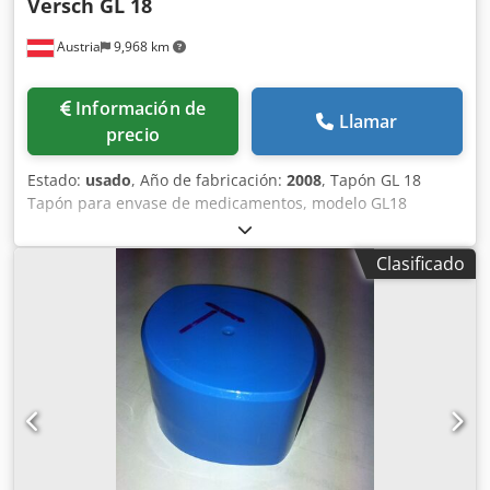
Versch GL 18
Austria
9,968 km
Información de
Llamar
precio
Estado:
usado
, Año de fabricación:
2008
, Tapón GL 18
Tapón para envase de medicamentos, modelo GL18
Crodpfx Aodqbzqebzef Molde para inyección con 10
cavidades
Clasificado