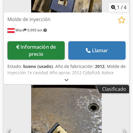
1
/
4
Molde de inyección
Wien
9,995 km
Información de
Llamar
precio
Estado:
bueno (usado)
, Año de fabricación:
2012
, Molde de
inyección 1x cavidad Año aprox. 2012 Cjdpfszb Aabsx
Abzerf
Clasificado