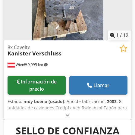
1
/
12
8x Caveite
Kanister Verschluss
Wien
9,995 km
Información de
Llamar
precio
Estado:
muy bueno (usado)
, Año de fabricación:
2003
, 8
unidades de cavidades Crodpfx Aeh Rwlqsbzof Tapón para
bidón Año de fabricación, aprox. 2003
SELLO DE CONFIANZA