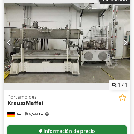
1
/
1
Portamoldes
KraussMaffei
Berlin
9,544 km
Información de precio