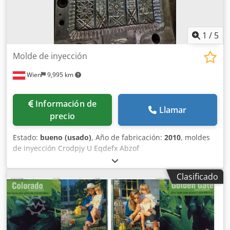
1
/
5
Molde de inyección
Wien
9,995 km
Información de
Llamar
precio
Estado:
bueno (usado)
, Año de fabricación:
2010
, moldes
de inyección Crodpjy U Eqdefx Abzof
Clasificado