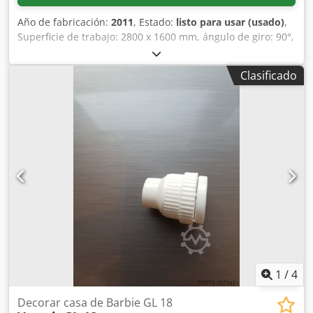
Año de fabricación:
2011
, Estado:
listo para usar (usado)
,
Superficie de trabajo: 2800 x 1600 mm, ángulo de giro: 90°,
recorrido paralelo: 150 mm, fuerza de cierre: 700 kN,
potencia de conexión: 50 kW, incluye documentación.
Clasificado
Credpfxsh Nm S Hj Abzof
1
/
4
Decorar casa de Barbie GL 18