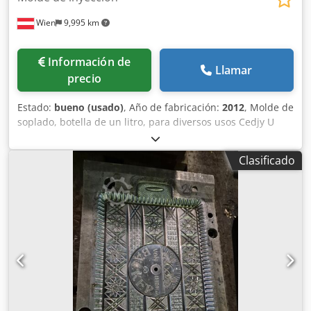
Wien
9,995 km
Información de
Llamar
precio
Estado:
bueno (usado)
, Año de fabricación:
2012
, Molde de
soplado, botella de un litro, para diversos usos Cedjy U
Eruepfx Abzjrf
Clasificado