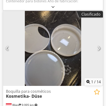
Contenedor para bidones Año de fabricación:
aproximadamente 1996 De un solo compartimento
Crodjdqb Ahjpfx Abzof
Clasificado
1
/
14
Boquilla para cosméticos
Kosmetika- Düse
Wien
9,995 km