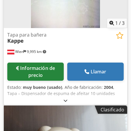
1
/
3
Tapa para bañera
Kappe
Wien
9,995 km
Información de
Llamar
precio
Estado:
muy bueno (usado)
, Año de fabricación:
2004
,
Tapa – Dispensador de espuma de afeitar 10 unidades
Crjdpsc Nw Rhjfx Abzef Año de fabricación: 2004 En muy
buen estado.
Clasificado