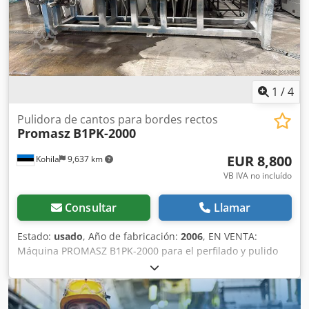
1
/
4
Pulidora de cantos para bordes rectos
Promasz
B1PK-2000
EUR 8,800
Kohila
9,637 km
VB IVA no incluído
Consultar
Llamar
Estado:
usado
, Año de fabricación:
2006
, EN VENTA:
Máquina PROMASZ B1PK-2000 para el perfilado y pulido
de bordes Máquina PROMASZ B1PK-2000 para el perfilado
y pulido de bordes de piedra, en perfecto estado de
funcionamiento. La máquina se ha utilizado en un taller
profesional de procesamiento de piedra para trabajar