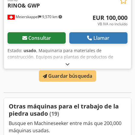
RINO& GWP
EUR 100,000
Meierskappel
9,570 km
VB IVA no incluído
Consultar
Llamar
Estado:
usado
, Maquinaria para materiales de
construcción. Equipos para plantas de productos de
piedra artificial y hormigón, máquinas apisonadoras y
vibradoras para materiales de construcción, máquinas
Guardar búsqueda
para la fabricación de bloques huecos, sólidos, adoquines
y bordillos, máquinas y líneas para bloques de hormigón:
prensas compactadoras para losas de hormigón,
máquinas para la fabricación de bloques y adoquines
entrelazados, ciclos completos de producción. Incluye
Otras máquinas para el trabajo de la
moldes para losas de acera: - 50x25x4 - 50x50x4 - 40x40x4 -
piedra usado
(19)
60x40x4 - 40x20x4 Cedjw Skqcspfx Actorf
Busque en Machineseeker entre más que 200,000
máquinas usadas.