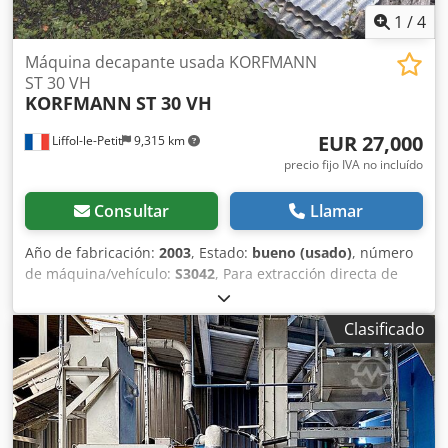
1
/
4
Máquina decapante usada KORFMANN
ST 30 VH
KORFMANN
ST 30 VH
EUR 27,000
Liffol-le-Petit
9,315 km
precio fijo IVA no incluído
Consultar
Llamar
Año de fabricación:
2003
, Estado:
bueno (usado)
, número
de máquina/vehículo:
S3042
, Para extracción directa de
bloques en cantera Corte vertical y horizontal Guía de 2755
mm Csdpfxexb D Aps Actjrf Corte útil de 2310 mm (ver más
Clasificado
o menos) 4 cilindros de nivelación automática 12 m de
rieles En buen estado de funcionamiento. Desmontada,
cargada en camión. Contacto por teléfono en francés, por
correo electrónico en su idioma.