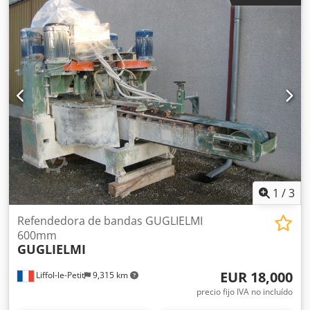
130-250 mm Motor eléctrico: 130 kW Tolva de alimentación
Cinta transportadora con tolva de transferencia
Codpfsyluqysx Acterf
1
/
3
Refendedora de bandas GUGLIELMI
600mm
GUGLIELMI
EUR 18,000
Liffol-le-Petit
9,315 km
precio fijo IVA no incluído