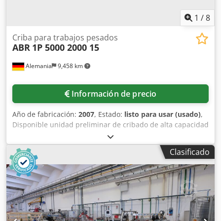
1
/
8
Criba para trabajos pesados
ABR
1P 5000 2000 15
Alemania
9,458 km
Información de precio
Año de fabricación:
2007
, Estado:
listo para usar (usado)
,
Disponible unidad preliminar de cribado de alta capacidad
ABR para la industria minera, diseñada para la separación
de agregados. Inclinación: 15°, superficie de cribado X/Y:
Clasificado
5000mm/2000mm, número de pisos: 1, superficie de
cribado: 10m², dimensiones de la máquina X/Y/Z: aprox.
5500mm/2400mm/1500mm, peso: aprox. 10000kg. Sin
malla de cribado. Es posible realizar una inspección in
situ. Crjdjy R Dtpspfx Actof