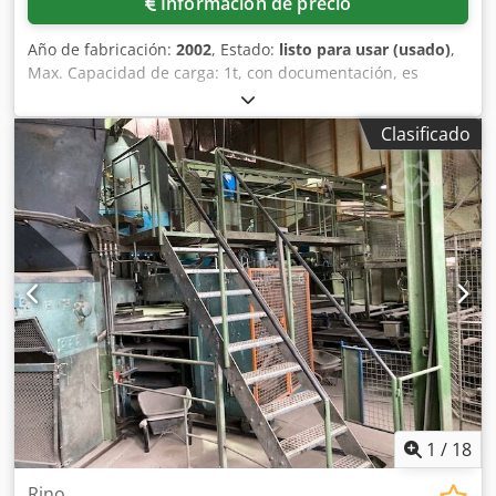
Información de precio
Año de fabricación:
2002
, Estado:
listo para usar (usado)
,
Max. Capacidad de carga: 1t, con documentación, es
posible la inspección in situ. Crodpfx Acsrkn Uzotjf
Clasificado
1
/
18
Rino