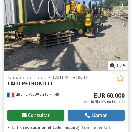
Npjx Actef
1
/
5
Tamaño de bloques LAITI PETRONILLI
LAITI PETRONILLI
EUR 60,000
Liffol-le-Petit
9,315 km
precio fijo IVA no incluído
Consultar
Llamar
Estado:
revisado en el taller (usado)
, Funcionalidad: