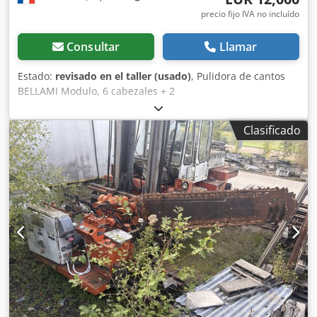
precio fijo IVA no incluído
Consultar
Llamar
Estado:
revisado en el taller (usado)
, Pulidora de cantos
BELLAMI Modulo, 6 cabezales + 2
ranuradoras/moldeadoras. Totalmente revisada. Máquina
desmontada y cargada en camión. Contacto por teléfono
Clasificado
en francés, por email en su idioma. Crjdpfx Aoxb D E
Doctef