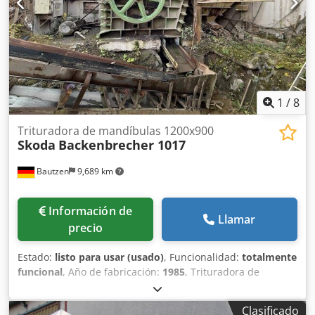
Negociación confidencial
1
/
8
Trituradora de mandíbulas 1200x900
Skoda
Backenbrecher 1017
Bautzen
9,689 km
Información de
Llamar
precio
Estado:
listo para usar (usado)
, Funcionalidad:
totalmente
funcional
, Año de fabricación:
1985
, Trituradora de
mandíbulas usada Fabricante: Skoda Tipo: 1017 / 1200 x
900 Tamaño de entrada: 1000 x 700 mm Tamaño de salida:
Clasificado