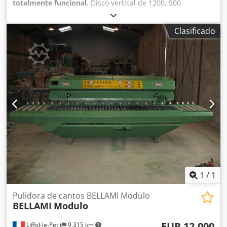
totalmente funcional
, Disco vertical de 1200, 500
horizontal 2 mesas eléctricas porta bloques
Reacondicionada Para bloques de hasta 20 toneladas
Clasificado
Máquina desmontada, cargada en camión. Contacto por
teléfono en francés, por correo electrónico en su idioma.
Credpfxjxb Dr Rs Actjf
1
/
1
Pulidora de cantos BELLAMI Modulo
BELLAMI
Modulo
EUR 12,000
Liffol-le-Petit
9,315 km