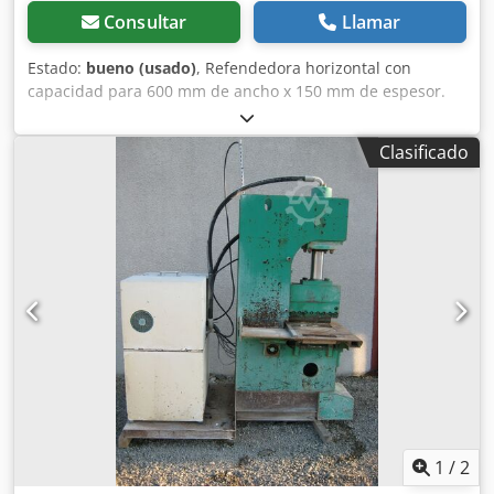
Consultar
Llamar
Estado:
bueno (usado)
, Refendedora horizontal con
capacidad para 600 mm de ancho x 150 mm de espesor.
En buen estado de funcionamiento. Máquina desmontada
y cargada en camión. Visible en funcionamiento. Contacto
Clasificado
por teléfono en francés, por correo electrónico en su
idioma. Cedsxb D D Hspfx Actjrf
1
/
2