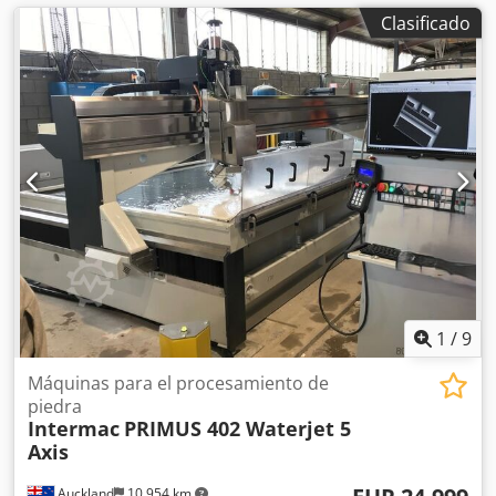
Clasificado
1
/
9
Máquinas para el procesamiento de
piedra
Intermac
PRIMUS 402 Waterjet 5
Axis
Auckland
10,954 km