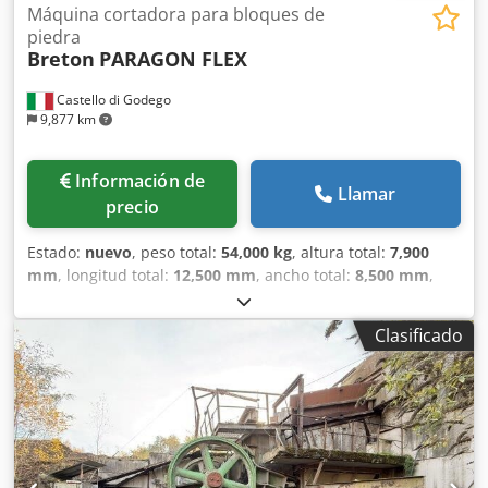
Máquina cortadora para bloques de
piedra
Breton
PARAGON FLEX
Castello di Godego
9,877 km
Información de
Llamar
precio
Estado:
nuevo
, peso total:
54,000 kg
, altura total:
7,900
mm
, longitud total:
12,500 mm
, ancho total:
8,500 mm
,
longitud de la pieza (máx.):
3,700 mm
, altura de la pieza
(máx.):
2,200 mm
, Breton Paragon Flex es la máquina
Clasificado
multicable diamantado para cortar bloques de mármol o
granito y cortar losas de espesor reducido. Csdpfxjxbg Rcj
Actorf Máquina multicable diamantado para cortar losas
de 12, 20 o 30 mm de espesor. La robustez estructural,
combinada con el característico sistema triangular,
permite cortar bloques de mármol y granito para obtener
losas de distintos espesores, incluso muy finas.