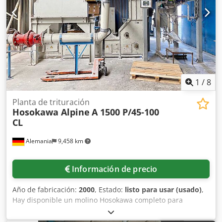
1
/
8
Planta de trituración
Hosokawa Alpine
A 1500 P/45-100
CL
Alemania
9,458 km
Información de precio
Año de fabricación:
2000
, Estado:
listo para usar (usado)
,
Hay disponible un molino Hosokawa completo para
procesar grumos de resina de poliéster. Planta completa:
Material de alimentación: resina de poliéster, tamaño máx.