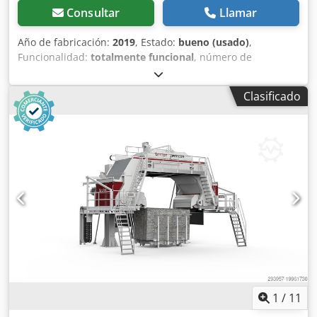
Consultar
Llamar
Año de fabricación:
2019
, Estado:
bueno (usado)
,
Funcionalidad:
totalmente funcional
, número de
máquina/vehículo:
19-0088
, Breton SPS 300/4T es una
cortadora horizontal para cortar placas, tiras o baldosas de
Clasificado
cerámica, mármol, piedra natural y piedra artificial.
Crsdpevupmwefx Actjf
1
/
11