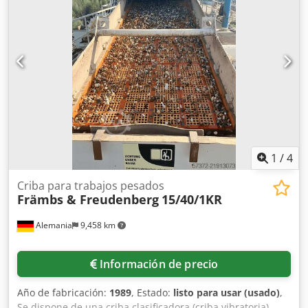
trasera de las placas. La línea sigue en funcionamiento y
puede probarse. Desmontaremos la máquina en enero de
2026. La carga en camión está incluida. Crsdpfx Acex Afp
Hotef
1
/
4
Criba para trabajos pesados
Främbs & Freudenberg
15/40/1KR
Alemania
9,458 km
Información de precio
Año de fabricación:
1989
, Estado:
listo para usar (usado)
,
Se dispone de una criba clasificadora (criba vibratoria)