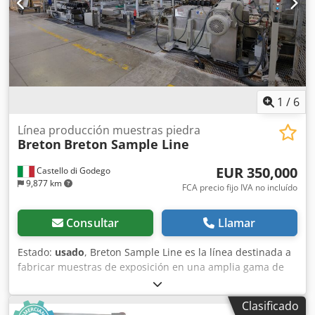
1
/
6
Línea producción muestras piedra
Breton
Breton Sample Line
EUR 350,000
Castello di Godego
9,877 km
FCA precio fijo IVA no incluído
Consultar
Llamar
Estado:
usado
, Breton Sample Line es la línea destinada a
fabricar muestras de exposición en una amplia gama de
materiales y tamaños. Crsdpsxdi Rwofx Actof Las muestras
producidas en la Samples Line son aptas para usos de
Clasificado
marketing y exhibición. La línea puede procesar varios