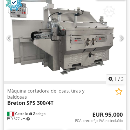
materiales: cuarzo, granito, mármol y gres porcelánico.
1
/
3
Máquina cortadora de losas, tiras y
baldosas
Breton
SPS 300/4T
EUR 95,000
Castello di Godego
9,877 km
FCA precio fijo IVA no incluído