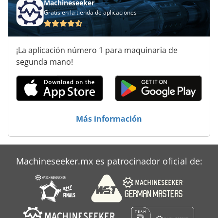
Máquinas De Leña
Machineseeker
Gratis en la tienda de aplicaciones
Máquinas Para
Obras De Construcción
¡La aplicación número 1 para maquinaria de
Para Trabajar La Madera
segunda mano!
Puesto De Trabajo
Trituradora De Piedra
Más información
Áreas De Aplicación
Machineseeker.mx es patrocinador oficial de: