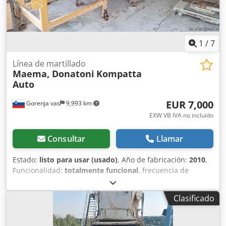
1
/
7
Línea de martillado
Maema, Donatoni
Kompatta
Auto
EUR 7,000
Gorenja vas
9,993 km
EXW VB IVA no incluído
Consultar
Llamar
Estado:
listo para usar (usado)
, Año de fabricación:
2010
,
Funcionalidad:
totalmente funcional
, frecuencia de
entrada:
50 Hz
, anchura de trabajo:
800 mm
, altura de la
pieza (máx.):
150 mm
, Hola, estamos vendiendo una línea
Clasificado
de producción para el apiconado de placas de piedra con
un ancho máximo de 800 mm. El paquete también incluye
un eliminador de malla de refuerzo Donatoni para la parte