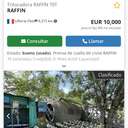
Trituradora RAFFIN 70T
RAFFIN
EUR 10,000
Liffol-le-Petit
9,315 km
precio fijo IVA no incluído
Consultar
Llamar
Estado:
bueno (usado)
, Prensa de cuello de cisne RAFFIN
70 toneladas Crodpfjxb D Hhex Actof Capacidad
600mmx300 Buen estado general Máquina desmontada,
cargada en camión. Contacto por teléfono en francés, por
Clasificado
correo electrónico en su idioma.