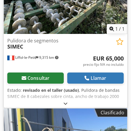
1
/
1
Pulidora de segmentos
SIMEC
EUR 65,000
Liffol-le-Petit
9,315 km
precio fijo IVA no incluído
Consultar
Llamar
Estado:
revisado en el taller (usado)
, Pulidora de bandas
SIMEC de 8 cabezales sobre cinta, ancho de trabajo 2000
mm, espesor 100 mm. Para mármol y granito. Cargador de
rodillos abatible y mesa de rodillos. Capacidad: 2000 mm x
Clasificado
100 mm. Muy buen estado, revisada. Máquina
desmontada y cargada en camión. Contacto telefónico en
francés, por correo electrónico en su idioma. Crodpfexb D