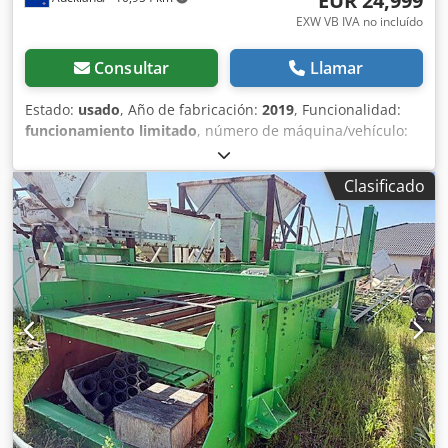
EUR 24,999
EXW VB IVA no incluído
Consultar
Llamar
Estado:
usado
, Año de fabricación:
2019
, Funcionalidad:
funcionamiento limitado
, número de máquina/vehículo:
1000033397
, Primus 402 Waterjet 5 Ejes de segunda mano,
equipada con un cabezal de corte, utilizada durante 4
Clasificado
años para cortar encimeras de piedra y cerámica. Ofrece
excelentes capacidades de corte en una amplia gama de
materiales, incluyendo piedra, cerámica, metales, vidrio y
más. Características principales: Crodpfeytlb Sox Actef -
Tecnología de vanguardia: Máxima flexibilidad de
programación gracias al movimiento libre del cabezal de
corte. El cabezal de corte de 5 ejes incorpora el sistema
patentado de eje C rotativo infinito de Intermac para
realizar cortes inclinados de alta calidad (+/-60°) en
perfiles complejos, sin limitaciones. - Rendimiento versátil:
Primus permite procesar una amplia variedad de
materiales como piedra natural, materiales sintetizados,
cerámica, metal, vidrio y más. - Interfaz intuitiva: Equipada