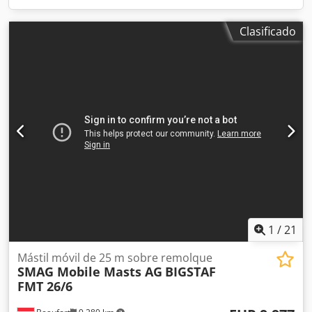
Clasificado
1
/
21
Mástil móvil de 25 m sobre remolque
SMAG Mobile Masts AG
BIGSTAF
FMT 26/6