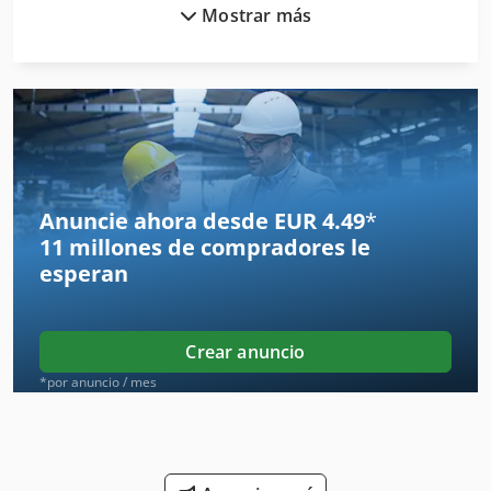
Mostrar más
Fabricación De
German
Herramientas Para
Instrucciones De Programación
Maquina Para
Anuncie ahora desde EUR 4.49
*
11 millones de compradores
le
Maquinaria De Construccion
esperan
Maquinaria De Construcción Vial
Maquinas De Coser Industriales
Crear anuncio
Máquina De La Construcción
*por anuncio / mes
Máquinas Para
Obras De Construcción