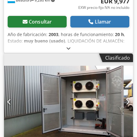
EUR 9,977
Beaufort
9,280 km
EXW precio fijo IVA no incluído
Consultar
Llamar
Año de fabricación:
2003
, horas de funcionamiento:
20 h
,
Estado:
muy bueno (usado)
, LIQUIDACIÓN DE ALMACÉN:
13 unidades de mástiles móviles SMAG Mobile Masts AG
BIGSTAF FMT 26/6, muy bien conservados, con una altura
Clasificado
de 25 m montados sobre remolque, año de fabricación
2003. PRECIO DE NUEVO: 350.000 €, ofrecemos un
DESCUENTO del 97 %. Fabricante: SMAG Mobile Masts AG
Modelo: BIGSTAF FMT 26/6 Año de fabricación: 2003
Estado: muy bueno Altura máxima de elevación: 25,0 m
Mástil telescópico de aluminio FTM SALZGITTERWERKE, de
25 a 42 m mástil móvil ligero y resistente - Instalación
sencilla y rápida - Elevación manual o eléctrica - Extensión
continua - Montaje en terrenos con una inclinación de
hasta ±10 % - Capacidad de carga de viento de 2000 N (2
m²) sin anclaje (con anclaje, hasta 10.000 N) - Carga
superior mínima de 170 kg - Máxima precisión, también