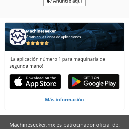
Anuncie aquí
Sistema De Extracción De
Tablón De
Tecnología De Almacenamiento
Machineseeker
Gratis en la tienda de aplicaciones
Tecnología De Iluminación
Tecnología De La Superficie
¡La aplicación número 1 para maquinaria de
Tecnología De Limpieza
segunda mano!
Tecnología De Siembra
Transporte De
Más información
Áreas De Aplicación
Machineseeker.mx es patrocinador oficial de: