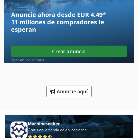
Herramientas Para
Anuncie ahora desde EUR 4.49
*
11 millones de compradores
le
Lavadora De Piezas
esperan
Lotes De Accesorios
Máquinas Para
Crear anuncio
Otros Accesorios
*por anuncio / mes
Pie De Foto
Pieza De Repuesto
Anuncie aquí
Piezas De Embutido Profundo
Piezas De Pto
Piezas De Recambio
Machineseeker
Gratis en la tienda de aplicaciones
Piezas De Repuesto