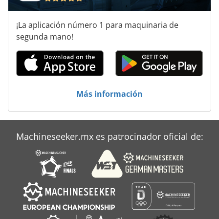
Piezas Pequeñas De Estante Continuo
¡La aplicación número 1 para maquinaria de
Porción De Alimentos
segunda mano!
Remolque Para
Tablón De
Más información
Áreas De Aplicación
Machineseeker.mx es patrocinador oficial de: