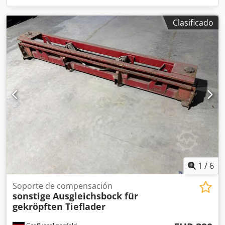
Clasificado
1
/
6
Soporte de compensación
sonstige
Ausgleichsbock für
gekröpften Tieflader