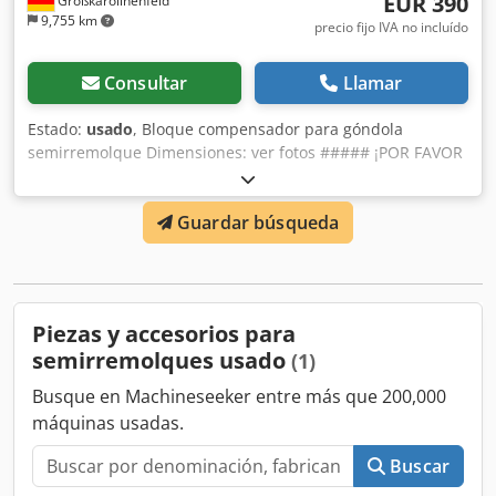
EUR 390
Großkarolinenfeld
9,755 km
precio fijo IVA no incluído
Consultar
Llamar
Estado:
usado
, Bloque compensador para góndola
semirremolque Dimensiones: ver fotos ##### ¡POR FAVOR
LLAME – NO ENVÍE EMAILS! ##### Chjdezridaspfx Amhoa
Guardar búsqueda
Piezas y accesorios para
semirremolques usado
(1)
Busque en Machineseeker entre más que 200,000
máquinas usadas.
Buscar